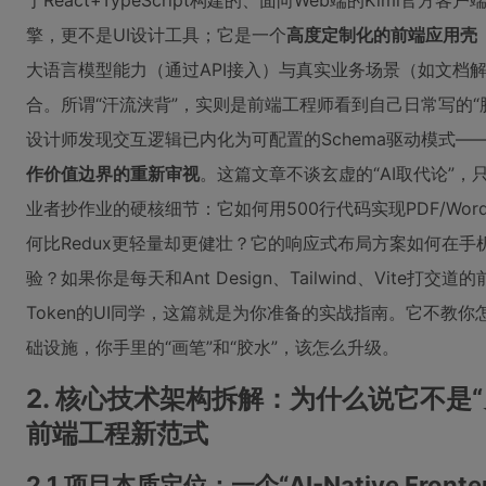
于React+TypeScript构建的、面向Web端的Kimi
擎，更不是UI设计工具；它是一个
高度定制化的前端应用壳（Sh
大语言模型能力（通过API接入）与真实业务场景（如文档
合。所谓“汗流浃背”，实则是前端工程师看到自己日常写的“
设计师发现交互逻辑已内化为可配置的Schema驱动模式
作价值边界的重新审视
。这篇文章不谈玄虚的“AI取代论”，
业者抄作业的硬核细节：它如何用500行代码实现PDF/Wo
何比Redux更轻量却更健壮？它的响应式布局方案如何在
验？如果你是每天和Ant Design、Tailwind、Vite打交道
Token的UI同学，这篇就是为你准备的实战指南。它不教你
础设施，你手里的“画笔”和“胶水”，该怎么升级。
2. 核心技术架构拆解：为什么说它不是“另
前端工程新范式
2.1 项目本质定位：一个“AI-Native Fronte