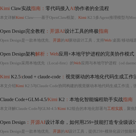
Kimi
Claw实战
指南：
零代码接入
AI
协作者的全流程
本文详解
Kimi
Claw——基于OpenClaw框架、
Kimi
K2.5多Agent推理模型与Mo
Open Design完全教程
：开源AI
设计工具的终极
指南
Open Design是一款本地优先、
开源
的
AI
驱动设计工具，支持
Web
/桌面/移动端原型设计。内置259
Open Design架构
解析：Web
应用+本地守护进程的完美协作模式
Open Design采用本地优先（Local-first）的
Web
应用与本地守护进程（od dae
Kimi
K2.5
:
cloud + claude-code
：
视觉驱动的本地化代码生成工作
本文介绍
Kimi
K2.5与Claude Code协同构建的视觉驱动本地代码生成工作流，强调其多模态原生能力、协
Claude Code+GLM-4.5/
Kimi
K2
：
本地化智能编程助手实战
指南
本文详解Claude Code与GLM-4.5/
Kimi
K2组合的本地化部署与
工程实践
，聚焦
Open Design
：开源AI
设计革命，如何用259+技能打造专业级设
Open Design是一款本地优先、
开源
的
AI
设计工具，提供259+模块化设计技能和142+品牌级设计系统，