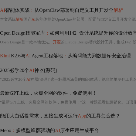
AI
智能体实战
：
从OpenClaw部署到自定义工具开发全
解析
本文系统
解析
国产
AI
智能体框架OpenClaw的部署、配置与自定义工具开发全流程。涵盖Docker/Ubuntu环境下的零基础部署、多模型接入（OpenAI兼容API/Ollama本地模型）、工具（Tool）与技能（Skill）的Python
Open Design技能宝库
：
如何利用142+设计系统提升你的设计效率
Open Design是一款本地优先、
开源
的Claude Design替代设计工具，集成14
Kimi
K2.6与
AI
Agent工程落地
：
从编码能力到数据库安全治理
2025必学20个
AI
神器[源码]
“2025必学20个
AI
神器[源码]”这一标题所涵盖的知识体系，绝非简单罗列工
最新GPT上线，火爆全网的软件，免费使用！
“最新GPT上线，火爆全网的软件，免费使用！”这一标题虽看似营销化、口语
能用大白话提需求，直接生成可运行
App
的工具怎么选？
Meoo
：
多模型蜂群驱动的
AI
原生应用生成平台