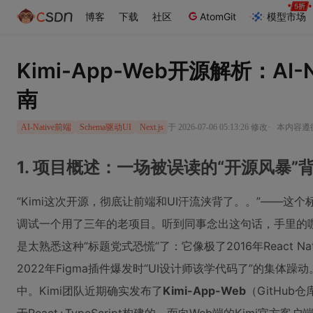
博客
下载
社区
AtomGit
模型市场
Kimi-App-Web开源解析：AI
南
·
于 2026-07-06 05:13:26 修改
本内容遵循C
AI-Native前端
Schema驱动UI
Next.js
1. 项目概述：一场被误读的“开源风暴”
“Kimi这次开源，彻底让前端和UI汗流浃背了。。”——
调试一个用了三年的老项目。听到同事念出这句话，手里的
是太熟悉这种“标题党式恐慌”了：它像极了2016年React N
2022年Figma插件爆发时“UI设计师该学代码了”的集体
中。Kimi团队近期确实发布了
Kimi-App-Web
（GitHub仓库