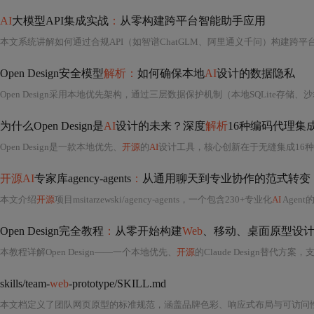
AI
大模型API集成实战
：
从零构建跨平台智能助手应用
本文系统讲解如何通过合规API（如智谱ChatGLM、阿里通义千问）构建跨平
Open Design安全模型
解析：
如何确保本地
AI
设计的数据隐私
为什么Open Design是
AI
设计的未来？深度
解析
16种编码代理集
Open Design是一款本地优先、
开源
的
AI
设计工具，核心创新在于无缝集成16
开源AI
专家库agency-agents
：
从通用聊天到专业协作的范式转变
本文介绍
开源
项目msitarzewski/agency-agents，一个包含230+专业化
AI
Agent的专家
Open Design完全教程
：
从零开始构建
Web
、移动、桌面原型设
本教程详解Open Design——一个本地优先、
开源
的Claude Design替代方案，
skills/team-
web
-prototype/SKILL.md