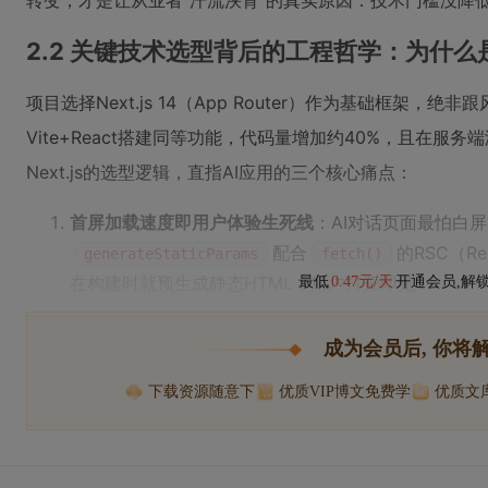
转变，才是让从业者“汗流浃背”的真实原因：技术门槛没降
2.2 关键技术选型背后的工程哲学：为什么是Ne
项目选择Next.js 14（App Router）作为基础框架
Vite+React搭建同等功能，代码量增加约40%，且在服
Next.js的选型逻辑，直指AI应用的三个核心痛点：
首屏加载速度即用户体验生死线
：AI对话页面最怕白屏等
配合
的RSC（Re
generateStaticParams
fetch()
在构建时就预生成静态HTML，用户打开即见
最低
0.47元/天
开通会员,解
成为会员后, 你将
下载资源随意下
优质VIP博文免费学
优质文