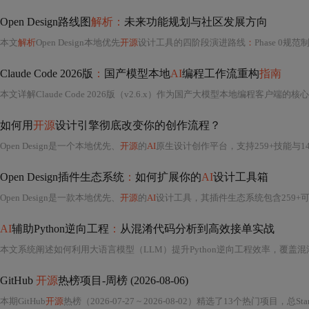
Open Design路线图
解析：
未来功能规划与社区发展方向
本文
解析
Open Design本地优先
开源
设计工具的四阶段演进路线
：
Phase 0规范
Claude Code 2026版
：
国产模型本地
AI
编程工作流重构
指南
如何用
开源
设计引擎彻底改变你的创作流程？
Open Design是一个本地优先、
开源
的
AI
原生设计创作平台，支持259+技能与142+设计系统，兼
Open Design插件生态系统
：
如何扩展你的
AI
设计工具箱
Open Design是一款本地优先、
开源
的
AI
设计工具，其插件生态系统包含259+可
AI
辅助Python逆向工程
：
从混淆代码分析到高效接单实战
GitHub
开源
热榜项目-周榜 (2026-08-06)
本期GitHub
开源
热榜（2026-07-27 ~ 2026-08-02）精选了13个热门项目，总S