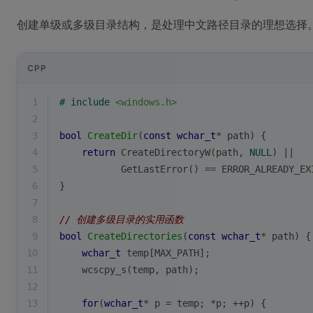
创建单级或多级目录结构，是处理中文路径目录的理想选择
CPP
1
# 
include
<windows.h>
2
3
bool
CreateDir
(
const
wchar_t
* path)
{
4
return
CreateDirectoryW
(path, 
NULL
) || 
5
GetLastError
() == ERROR_ALREADY_EX
6
}
7
8
// 创建多级目录的实用函数
9
bool
CreateDirectories
(
const
wchar_t
* path)
{
10
wchar_t
 temp[MAX_PATH];
11
wcscpy_s
(temp, path);
12
13
for
(
wchar_t
* p = temp; *p; ++p) {