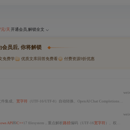
47元/天
开通会员,解锁全文
为会员后, 你将解锁
博文免费学
优质文库回答免费看
付费资源9折优惠
wei
文件集成、
宽字符
（UTF-16/UTF-8）自动转换、OpenAI Chat Completions
API
调
wei
ows API
和
C++
17 filesystem，重点解析
路径
编码（UTF-16
宽字符
）、权限与共享模式、目录遍历性能、异步I/O等核心问题。通过代码示例与深度避坑分析，提供Unicode