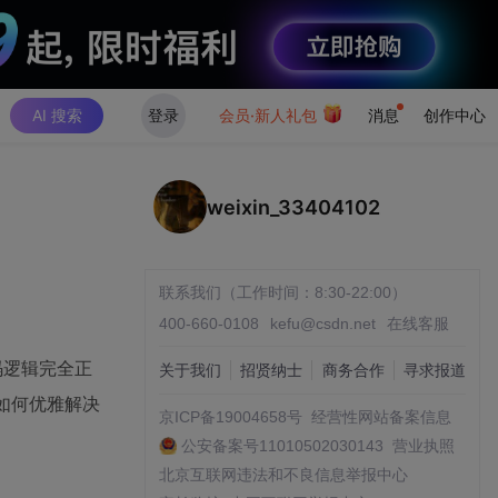
AI 搜索
登录
会员·新人礼包
消息
创作中心
weixin_33404102
联系我们（工作时间：8:30-22:00）
400-660-0108
kefu@csdn.net
在线客服
码逻辑完全正
关于我们
招贤纳士
商务合作
寻求报道
 如何优雅解决
京ICP备19004658号
经营性网站备案信息
公安备案号11010502030143
营业执照
北京互联网违法和不良信息举报中心