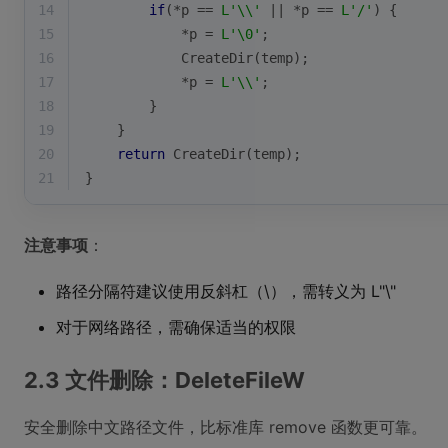
14
if
(*p == 
L'\\'
 || *p == 
L'/'
) {
15
            *p = 
L'\0'
;
16
CreateDir
(temp);
17
            *p = 
L'\\'
;
18
        }
19
    }
20
return
CreateDir
(temp);
21
}
注意事项
：
路径分隔符建议使用反斜杠（\），需转义为 L"\"
对于网络路径，需确保适当的权限
2.3 文件删除：DeleteFileW
安全删除中文路径文件，比标准库 remove 函数更可靠。