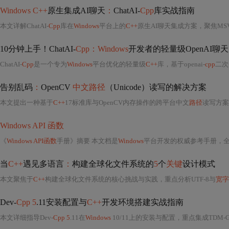
Windows C++
原生集成AI聊天
：
ChatAI-
Cpp
库实战指南
本文详解ChatAI-
Cpp
库在
Windows
平台上的
C++
原生AI聊天集成方案，聚焦MSV
10分钟上手！ChatAI-
Cpp：Windows
开发者的轻量级OpenAI聊
ChatAI-
Cpp
是一个专为
Windows
平台优化的轻量级
C++
库，基于openai-
cpp
二次
告别乱码
：
OpenCV
中文路径
（Unicode）读写的解决方案
本文提出一种基于
C++
17标准库与OpenCV内存操作的跨平台中文
路径
读写方案
Windows API 函数
《
Windows API函数
手册》摘要 本文档是
Windows
平台开发的权威参考手册，全
当
C++
遇见多语言
：
构建全球化文件系统的
5
个
关键
设计模式
本文聚焦于
C++
构建全球化文件系统的核心挑战与实践，重点分析UTF-8与
宽字
Dev-
Cpp 5
.11安装配置与
C++
开发环境搭建实战指南
本文详细指导Dev-
Cpp 5
.11在
Windows
10/11上的安装与配置，重点集成TDM-