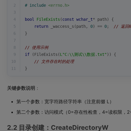
2
# 
include
<errno.h>
3
4
bool
FileExists
(
const
wchar_t
* path)
{
5
return
 _waccess_s(path, 
0
) == 
0
;  
// 返回
6
}
7
8
// 使用示例
9
if
 (
FileExists
(
L"C:\\测试\\数据.txt"
)) {
10
// 文件存在时的处理
11
}
关键参数说明
：
第一个参数：宽字符路径字符串（注意前缀 L）
第二个参数：访问模式（0=存在性检查，4=读权限，2
2.2 目录创建：CreateDirectoryW