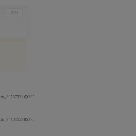
复制
xin_30787531
387
用。涵盖快速上手、多轮对话上下文管理、参数调优（temperature/max_tokens）
xin_34163553
379