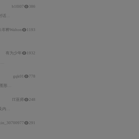
b10l07
386
赖适配。强调
朱岑桦Walton
1193
C++
17/20标准，具备低体积、易集成、跨场景应用等特点。文章介绍
有为少年
1932
决
Windows
下
中文路径
乱码问题，适用于
gqk01
778
模块。手册采用结构化编排，主要特点包括
：
编码规范 详细
IT巫师
248
。涵盖
Windows
ANSI/Unicode差异、
宽字符API
调用、编码转换
xin_30700977
291
+
11/14标准启用、调试器配置、Hello World验证、多文件项目管理及常见编