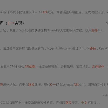
C编译环境下的轻量级OpenAI
API
调用。内容涵盖环境配置、流式响应实现、对话历史管理、Qt/MFC桌面应用嵌入、网络超时与重试机制，以及基于nlohmann/json和cURL的核心依
天库（
C++
实现）
开发，专注于为开发者提供便捷的OpenAI聊天功能接入方案。该库
支持
MSVC编译器及
。通过分离文件IO与图像编解码，利用std
::
filesystem处理Unicode
路径
，OpenCV仅负责内存中图像编解码，有效解
面收录774个核心
API函数
，涵盖系统管理、进程线程、窗口消息、
文件操作
、图形处理等12大功能
符
编码适配、跨平台
路径
处理、现代
C++
17 filesystem
API
应用、编码自动检测及内存安全机制
wei
GCC 4.9.2编译器，涵盖系统兼容性检查、无权限
路径
安装、
中文
界面设置、
C+