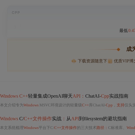
CPP
1
最低
0.
成
下载资源随意下
优质VIP
Windows C++
轻量集成OpenAI聊天
API：
ChatAI-
Cpp
实战指南
本文介绍专为
Windows
MSVC环境设计的轻量级
C++
库ChatAI-
Cpp
，
支持
仅头
Windows
C/
C++文件操作
实战
：
从
API
到filesystem的避坑指南
本文系统梳理
Windows
平台下C/
C++文件操作
的三大技术
路径：
C标准库、
Wind