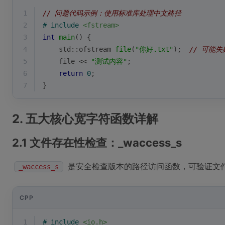
1
// 问题代码示例：使用标准库处理中文路径
2
# 
include
<fstream>
3
int
main
()
{
4
std::ofstream 
file
(
"你好.txt"
)
;  
// 可能失
5
    file << 
"测试内容"
;
6
return
0
;
7
}
2. 五大核心宽字符函数详解
2.1 文件存在性检查：_waccess_s
是安全检查版本的路径访问函数，可验证文
_waccess_s
CPP
1
# 
include
<io.h>