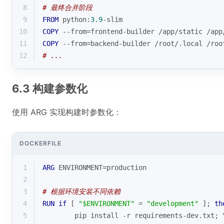
8
# 最终合并阶段
9
FROM
 python:
3.9
-slim
10
COPY
 --from=frontend-builder /app/static /app
11
COPY
 --from=backend-builder /root/.
local
 /roo
12
# ...
6.3 构建参数化
使用 ARG 实现构建时参数化：
DOCKERFILE
1
ARG
 ENVIRONMENT=production
2
3
# 根据环境安装不同依赖
4
RUN
if
 [ 
"
$ENVIRONMENT
"
 = 
"development"
 ]; 
th
5
        pip install -r requirements-dev.txt; 