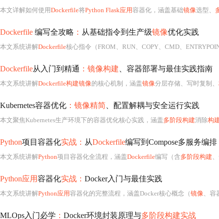
本文详解如何使用
Dockerfile
将
Python Flask应用
容器化，涵盖基础
镜像
选型、
Dockerfile
编写全攻略
：
从基础指令到生产级
镜像
优化实践
本文系统讲解
Dockerfile
核心指令（FROM、RUN、COPY、CMD、ENTRY
Dockerfile
从入门到精通
：镜像构建
、容器部署与最佳实践指南
本文系统讲解
Dockerfile构建镜像
的核心机制，涵盖
镜像
分层存储、写时复制、
Kubernetes容器优化
：镜像精简
、配置解耦与安全运行实践
本文聚焦Kubernetes生产环境下的容器优化核心实践，涵盖
多阶段构建
消除
构
Python
项目容器化
实战：
从
Dockerfile
编写到Compose多服务编排
本文系统讲解
Python
项目容器化全流程，涵盖
Dockerfile
编写（含
多阶段构建
、
Python应用
容器化
实战：
Docker入门与最佳实践
本文系统讲解
Python应用
容器化的完整流程，涵盖Docker核心概念（
镜像
、容
MLOps入门必学
：
Docker环境封装原理与
多阶段构建实战