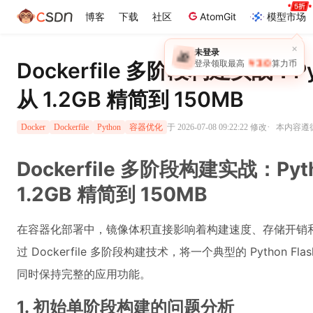
博客
下载
社区
AtomGit
模型市场
×
未登录
🎁
￥30
Dockerfile 多阶段构建实战：Py
登录领取最高
算力币
从 1.2GB 精简到 150MB
·
于 2026-07-08 09:22:22 修改
本内容遵循C
Docker
Dockerfile
Python
容器优化
Dockerfile 多阶段构建实战：Pyt
1.2GB 精简到 150MB
在容器化部署中，镜像体积直接影响着构建速度、存储开销
过 Dockerfile 多阶段构建技术，将一个典型的 Python Fla
同时保持完整的应用功能。
1. 初始单阶段构建的问题分析