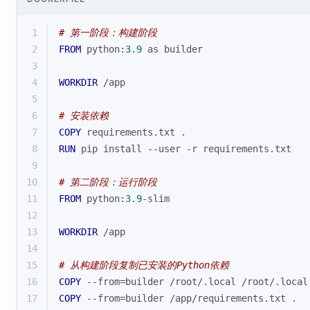
1
# 第一阶段：构建阶段
2
FROM
 python:
3.9
 as builder
3
4
WORKDIR
 /app
5
6
# 安装依赖
7
COPY
 requirements.txt .
8
RUN
 pip install --user -r requirements.txt
9
10
# 第二阶段：运行阶段
11
FROM
 python:
3.9
-slim
12
13
WORKDIR
 /app
14
15
# 从构建阶段复制已安装的Python依赖
16
COPY
 --from=builder /root/.
local
 /root/.
local
17
COPY
 --from=builder /app/requirements.txt .