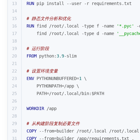
13
RUN
 pip install --user -r requirements.txt
14
15
# 静态文件分析和优化
16
RUN
 find /root/.
local
 -
type
 f -name 
'*.pyc'
 -
17
    find /root/.
local
 -
type
 d -name 
'__pycach
18
19
# 运行阶段
20
FROM
 python:
3.9
-slim
21
22
# 设置环境变量
23
ENV
 PYTHONUNBUFFERED=
1
 \
24
    PYTHONPATH=/app \
25
    PATH=/root/.local/bin:$PATH
26
27
WORKDIR
 /app
28
29
# 从构建阶段复制必要文件
30
COPY
 --from=builder /root/.
local
 /root/.
local
31
COPY
 --from=builder /app/requirements.txt .