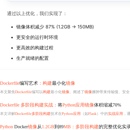
通过以上优化，我们实现了：
镜像体积减少 87% (1.2GB → 150MB)
更安全的运行时环境
更高效的构建过程
生产就绪的配置
Dockerfile
编写艺术
：构建
最小化
镜像
本文聚焦
Dockerfile
编写以
构建
最小化
镜像
。阐述了
镜像
臃肿带来传输慢、安全风
Dockerfile 多阶段构建实战：
将
Python应用镜像
体积缩减70%
本文详解
Dockerfile多阶段构建
技术在
Python应用
（如
Flask
）中的
实战应用
，
Python
Docker
镜像
从
1.2GB
到89
MB：多阶段构建
的完整优化实