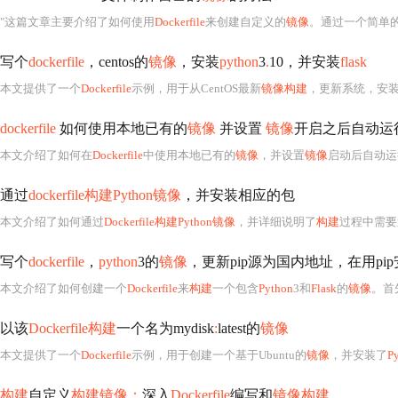
"这篇文章主要介绍了如何使用
Dockerfile
来创建自定义的
镜像
。通过一个简单
写个
dockerfile
，centos的
镜像
，安装
python
3
.
10，并安装
flask
本文提供了一个
Dockerfile
示例，用于从CentOS最新
镜像构建
，更新系统，安
dockerfile
如何使用本地已有的
镜像
并设置
镜像
开启之后自动运
本文介绍了如何在
Dockerfile
中使用本地已有的
镜像
，并设置
镜像
启动后自动运
通过
dockerfile构建Python镜像
，并安装相应的包
本文介绍了如何通过
Dockerfile构建Python镜像
，并详细说明了
构建
过程中需要
写个
dockerfile
，
python
3的
镜像
，更新pip源为国内地址，在用pi
本文介绍了如何创建一个
Dockerfile
来
构建
一个包含
Python
3和
Flask
的
镜像
。首
以该
Dockerfile构建
一个名为mydisk
:
latest的
镜像
本文提供了一个
Dockerfile
示例，用于创建一个基于Ubuntu的
镜像
，并安装了
P
构建
自定义
构建镜像：
深入
Dockerfile
编写和
镜像构建