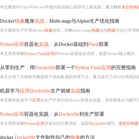
本文聚焦MLOps中Docker环境封装的核心原理与工程实践，重点解析
多阶段构
Docker
镜像
瘦身
实战：
Multi-stage与Alpine生产优化指南
本文聚焦生产环境Docker
镜像
优化，详解multi-stage
构建
实现
构建
与运行环境物理隔离，规避传
Python应用
容器化
实战：
从Docker基础到
Flask
部署
本文系统讲解
Python Flask应用
的Docker容器化全流程，涵盖Docker核心概念
从零到生产
：
用
Dockerfile
部署一个
Python Flask应用
的完整指南
机器学习
应用Dockerfile
生产就绪
实战
指南
本文聚焦机器学习
应用
在生产环境中的Docker容器化实践，系统阐述从功能可用到生产
Python应用
容器化实践
：
从
Dockerfile
到生产部署
本文系统讲解
Python应用
容器化的完整流程，涵盖
Dockerfile
编写、
多阶段构建
docker
Dockerfile
文件制作自己的
镜像
的方法