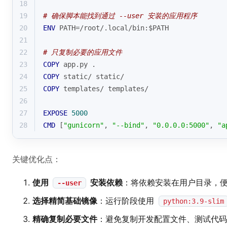
18
19
# 确保脚本能找到通过 --user 安装的应用程序
20
ENV
 PATH=/root/.local/bin:$PATH
21
22
# 只复制必要的应用文件
23
COPY
 app.py .
24
COPY
 static/ static/
25
COPY
 templates/ templates/
26
27
EXPOSE
5000
28
CMD
 [
"gunicorn"
, 
"--bind"
, 
"0.0.0.0:5000"
, 
"a
关键优化点：
使用
安装依赖
：将依赖安装在用户目录，
--user
选择精简基础镜像
：运行阶段使用
python:3.9-slim
精确复制必要文件
：避免复制开发配置文件、测试代码