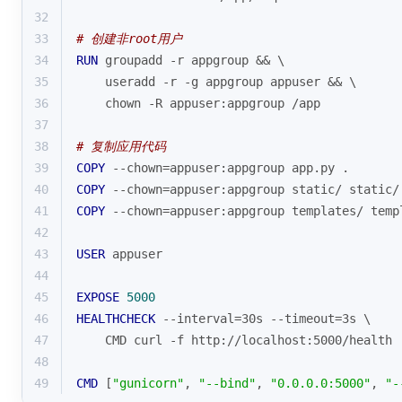
32
33
# 创建非root用户
34
RUN
 groupadd -r appgroup && \
35
    useradd -r -g appgroup appuser && \
36
    chown -R appuser:appgroup /app
37
38
# 复制应用代码
39
COPY
 --chown=appuser:appgroup app.py .
40
COPY
 --chown=appuser:appgroup static/ static/
41
COPY
 --chown=appuser:appgroup templates/ temp
42
43
USER
 appuser
44
45
EXPOSE
5000
46
HEALTHCHECK
 --interval=30s --timeout=3s \
47
    CMD curl -f http://localhost:5000/health 
48
49
CMD
 [
"gunicorn"
, 
"--bind"
, 
"0.0.0.0:5000"
, 
"-