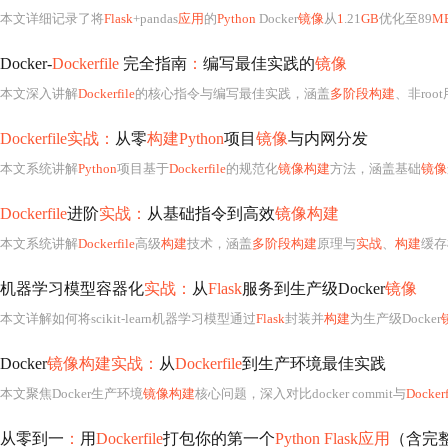
本文详细记录了将
Flask
+pandas
应用
的
Python
Docker
镜像
从
1
.21
GB
优化至89
M
Docker-
Dockerfile
完全指南
：
编写最佳实践的
镜像
本文深入讲解
Dockerfile
的核心指令与编写最佳实践，涵盖
多阶段构建
、非roo
Dockerfile实战：
从零
构建Python
项目
镜像
与内网分发
本文系统讲解
Python
项目基于
Dockerfile
的规范化
镜像构建
方法，涵盖基础
镜像
Dockerfile
进阶
实战：
从基础指令到高效
镜像构建
本文系统讲解
Dockerfile
高级
构建
技术，涵盖
多阶段构建
原理与
实战
、
构建
缓存
机器学习模型容器化
实战：
从
Flask
服务到生产级Docker
镜像
本文详解如何将scikit-learn机器学习模型通过
Flask
封装并
构建
为生产级Docker
Docker
镜像构建实战：
从
Dockerfile
到生产环境最佳实践
本文聚焦Docker生产环境
镜像构建
核心问题，深入对比docker commit与
Dockerf
从零到一
：
用
Dockerfile
打包你的第一个
Python Flask应用
（含完