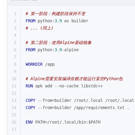
1
# 第一阶段：构建阶段保持不变
2
FROM
 python:
3.9
 as builder
3
# ... (同上)
4
5
# 第二阶段：使用Alpine基础镜像
6
FROM
 python:
3.9
-alpine
7
8
WORKDIR
 /app
9
10
# Alpine需要安装编译依赖才能运行某些Python包
11
RUN
 apk add --no-cache libstdc++
12
13
COPY
 --from=builder /root/.
local
 /root/.
local
14
COPY
 --from=builder /app/requirements.txt .
15
16
ENV
 PATH=/root/.local/bin:$PATH
17