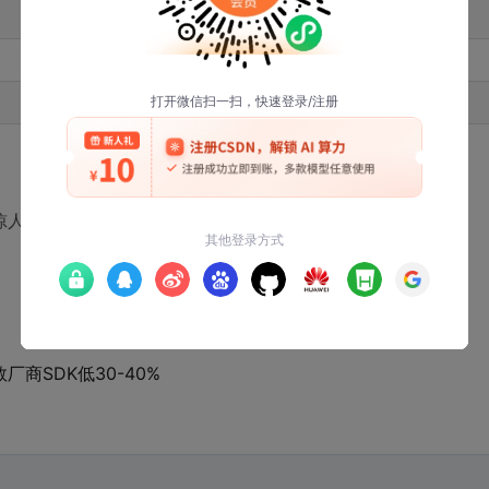
2-3天
5-10天（需各平台单独处理）
依赖厂商支持周期
出惊人的潜力，但也存在不容忽视的技术边界。
：
厂商SDK低30-40%