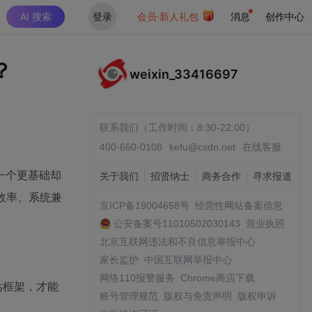
AI 搜索
登录
会员·新人礼包
消息
创作中心
？
weixin_33416697
联系我们（工作时间：8:30-22:00）
400-660-0108
kefu@csdn.net
在线客服
一个更基础却
关于我们
招贤纳士
商务合作
寻求报道
效率、系统兼
京ICP备19004658号
经营性网站备案信息
公安备案号11010502030143
营业执照
北京互联网违法和不良信息举报中心
家长监护
中国互联网举报中心
网络110报警服务
Chrome商店下载
估框架，才能
账号管理规范
版权与免责声明
版权申诉