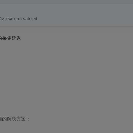
Dviewer=disabled
s的采集延迟
优雅的解决方案：