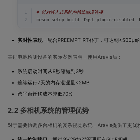
1
# 针对嵌入式系统的精简编译选项
2
meson setup build -Dgst-plugin=disabled -
实时性表现
：配合PREEMPT-RT补丁，可达到<500μ
某锂电池检测设备的实际案例表明，使用Aravis后：
系统启动时间从8秒缩短到3秒
连续运行7天的内存泄漏量<2MB
跨平台迁移成本降低70%
2.2 多相机系统的管理优势
对于需要协调多台相机的复杂视觉系统，Aravis提供了更
统一控制接口
：通过GVCP协议管理所有GigE相机