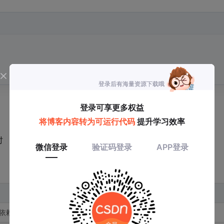
时
厂商SDK方案
理依赖）
0.5天（但可能遇到驱动冲突）