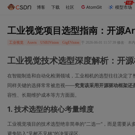
博客
下载
社区
AtomGit
模型市场
工业视觉项目选型指南：开源Arav
·
于 2026-06-01 11:57:39 修改
本内
工业视觉
Aravis
USB3Vision
GigEVision
工业视觉技术选型深度解析：开源
在智能制造和自动化检测领域，工业相机的选型往往决定了
同样关键的选择常常被忽视——
究竟该采用开源驱动框架还是
容性、长期维护成本等方方面面。
1. 技术选型的核心考量维度
工业视觉项目的技术选型绝非简单的"二选一"，而是需要从
避免陷入"见树不见林"的决策误区。