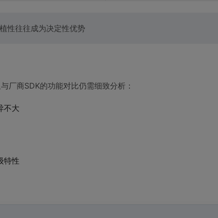
移植性往往成为决定性优势
准协议，但与厂商SDK的功能对比仍需细致分析：
异不大
高级特性