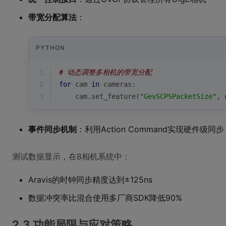
带宽分配算法
：
PYTHON
1
# 动态调整多相机的带宽分配
2
for
 cam 
in
 cameras:
3
    cam.set_feature(
"GevSCPSPacketSize"
, 
事件同步机制
：利用Action Command实现硬件级同步
测试数据显示，在8相机系统中：
Aravis的时钟同步精度达到±125ns
数据冲突率比混合使用多厂商SDK降低90%
2.3 功能局限与应对策略