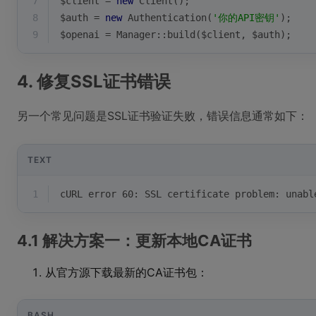
7
$client
 = 
new
 Client();
8
$auth
 = 
new
 Authentication(
'你的API密钥'
);
9
$openai
 = Manager::build(
$client
, 
$auth
);
4. 修复SSL证书错误
另一个常见问题是SSL证书验证失败，错误信息通常如下：
TEXT
1
cURL error 60: SSL certificate problem: unabl
4.1 解决方案一：更新本地CA证书
从官方源下载最新的CA证书包：
BASH