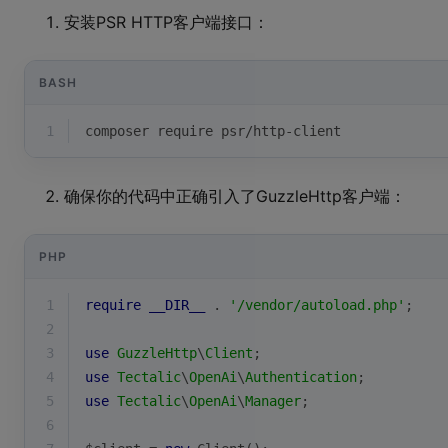
安装PSR HTTP客户端接口：
BASH
1
composer require psr/http-client
确保你的代码中正确引入了GuzzleHttp客户端：
PHP
1
require
__DIR__
 . 
'/vendor/autoload.php'
;
2
3
use
GuzzleHttp
\
Client
;
4
use
Tectalic
\
OpenAi
\
Authentication
;
5
use
Tectalic
\
OpenAi
\
Manager
;
6