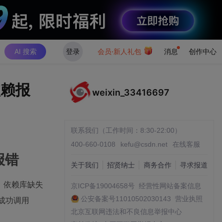
AI 搜索
登录
会员·新人礼包
消息
创作中心
与依赖报
weixin_33416697
联系我们（工作时间：8:30-22:00）
400-660-0108
kefu@csdn.net
在线客服
赖报错
关于我们
招贤纳士
商务合作
寻求报道
题：依赖库缺失
京ICP备19004658号
经营性网站备案信息
公安备案号11010502030143
营业执照
并成功调用
北京互联网违法和不良信息举报中心