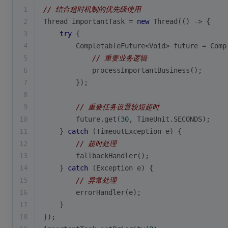
1
// 结合超时机制的优先级使用
2
Thread importantTask = 
new
 Thread(() -> {
3
try
 {
4
        CompletableFuture<Void> future = Comp
5
// 重要业务逻辑
6
            processImportantBusiness();
7
        });
8
9
// 重要任务设置较短超时
10
        future.get(
30
, TimeUnit.SECONDS);
11
    } 
catch
 (TimeoutException e) {
12
// 超时处理
13
        fallbackHandler();
14
    } 
catch
 (Exception e) {
15
// 异常处理
16
        errorHandler(e);
17
    }
18
});