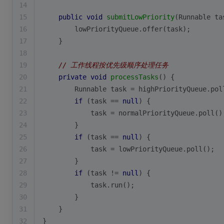
14
15
public
void
submitLowPriority
(Runnable ta
16
        lowPriorityQueue.offer(task);
17
    }
18
19
// 工作线程按优先级顺序处理任务
20
private
void
processTasks
()
{
21
        Runnable task = highPriorityQueue.pol
22
if
 (task == 
null
) {
23
            task = normalPriorityQueue.poll()
24
        }
25
if
 (task == 
null
) {
26
            task = lowPriorityQueue.poll();
27
        }
28
if
 (task != 
null
) {
29
            task.run();
30
        }
31
    }
32
}