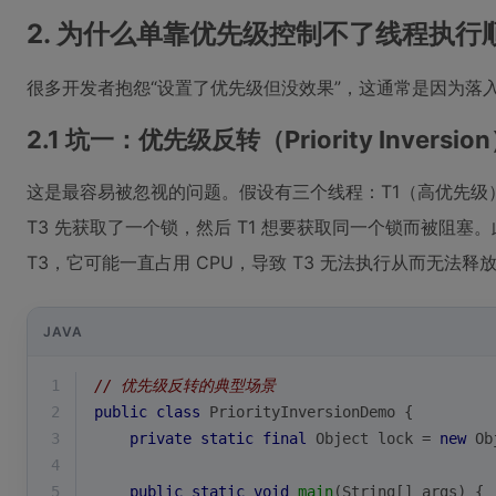
2. 为什么单靠优先级控制不了线程执
很多开发者抱怨“设置了优先级但没效果”，这通常是因为落
2.1 坑一：优先级反转（Priority Inversio
这是最容易被忽视的问题。假设有三个线程：T1（高优先级
T3 先获取了一个锁，然后 T1 想要获取同一个锁而被阻塞。此
T3，它可能一直占用 CPU，导致 T3 无法执行从而无法释
JAVA
1
// 优先级反转的典型场景
2
public
class
PriorityInversionDemo
{
3
private
static
final
 Object lock = 
new
 Ob
4
5
public
static
void
main
(String[] args)
{