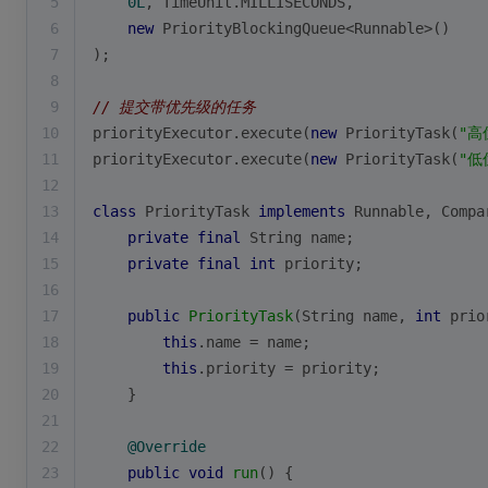
5
0L
, TimeUnit.MILLISECONDS,
6
new
 PriorityBlockingQueue<Runnable>()
7
);
8
9
// 提交带优先级的任务
10
priorityExecutor.execute(
new
 PriorityTask(
"高
11
priorityExecutor.execute(
new
 PriorityTask(
"低
12
13
class
PriorityTask
implements
Runnable
, 
Compa
14
private
final
 String name;
15
private
final
int
 priority;
16
17
public
PriorityTask
(String name, 
int
 prio
18
this
.name = name;
19
this
.priority = priority;
20
    }
21
22
@Override
23
public
void
run
()
{