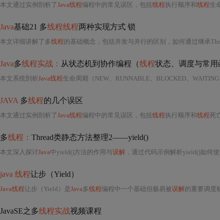
本文通过实例剖析了
Java线程
编程中的常见误区，包括
线程
执行顺序和
线程
生
Java
基础21 多
线程线程
两种实现方式 锁
本文详细讲解了多
线程
的基础概念，包括并发与并行的区别，如何通过继承Threa
Java
多
线程实战：
从状态机到协作编程（
线程
状态、调度与常用
本文系统剖析
Java线程
生命周期（NEW、RUNNABLE、BLOCKED、WAITING、TIMED_WAITING、TERMINATED），深入对比sleep
JAVA
多
线程
的几个误区
本文通过实例剖析了
Java线程
编程中的常见误区，包括
线程
执行顺序和
线程
死
多
线程：
Thread类静态方法整理2——yield()
本文深入探讨
Java
中yield()方法的作用与
误解
，通过代码示例解析yield()如何使
java 线程
让步（Yield）
Java线程
让步（Yield）是
Java
多
线程
编程中一个基础但极易被
误解
的重要调度
JavaSE之多
线程实战
视频课程