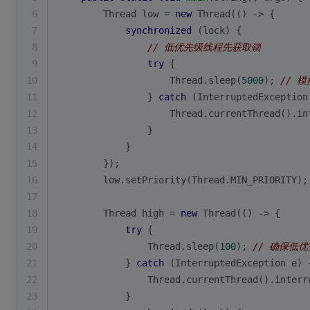
6
        Thread low = 
new
 Thread(() -> {
7
synchronized
 (lock) {
8
// 低优先级线程先获取锁
9
try
 {
10
                    Thread.sleep(
5000
); 
// 
11
                } 
catch
 (InterruptedException
12
                    Thread.currentThread().in
13
                }
14
            }
15
        });
16
        low.setPriority(Thread.MIN_PRIORITY);
17
18
        Thread high = 
new
 Thread(() -> {
19
try
 {
20
                Thread.sleep(
100
); 
// 确保低
21
            } 
catch
 (InterruptedException e) 
22
                Thread.currentThread().interr
23
            }