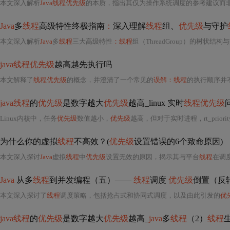
本文深入解析
Java线程优先级
的本质，指出其仅为操作系统调度的参考建议而
Java
多
线程
高级特性终极指南
：
深入理解
线程
组、
优先级
与守护
本文深入解析
Java
多
线程
三大高级特性
：线程
组（ThreadGroup）的树状结
java线程优先级
越高越先执行吗
本文解释了
线程优先级
的概念，并澄清了一个常见的
误解：线程
的执行顺序并
java线程
的
优先级
是数字越大
优先级
越高_linux 实时
线程优先级
Linux内核中，任务
优先级
数值越小，
优先级
越高，但对于实时进程，rt_priori
为什么你的虚拟
线程
不高效？(
优先级
设置错误的6个致命原因)
本文深入探讨
Java
虚拟
线程
中
优先级
设置无效的原因，揭示其与平台
线程
在调度
Java
从多
线程
到并发编程（五）——
线程
调度
优先级
倒置（反转）
本文深入探讨了
线程
调度策略，包括抢占式和协同式调度，以及由此引发的
优
java线程
的
优先级
是数字越大
优先级
越高_
java
多
线程
（2）
线程
生