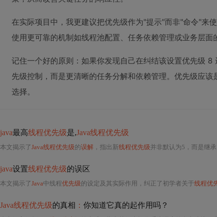
在实际项目中，我更建议把优先级作为"提示"而非"命令"
使用更可靠的机制如线程池配置、任务依赖管理或业务层面
记住一个好的原则：如果你发现自己在纠结该设置优先级 8 
先级控制，而是更清晰的任务分解和依赖管理。优先级应该
选择。
java
最高
线程优先级
是,
Java线程优先级
本文揭示了
Java线程优先级
的
误解
，指出新
线程优先级
并非默认为5，而是继承
java
设置
线程优先级
的误区
本文揭示了
Java
中线程
优先级
的设定及其实际作用，纠正了初学者关于
线程优
Java线程优先级
的真相
：
你知道它真的起作用吗？