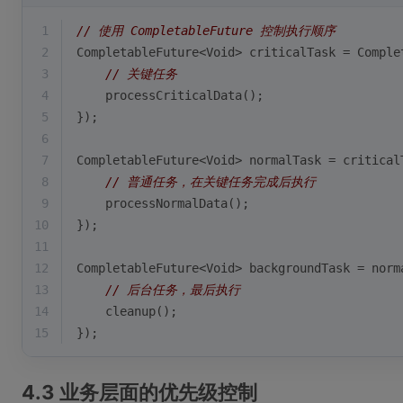
1
// 使用 CompletableFuture 控制执行顺序
2
CompletableFuture<Void> criticalTask = Comple
3
// 关键任务
4
    processCriticalData();
5
});
6
7
CompletableFuture<Void> normalTask = critical
8
// 普通任务，在关键任务完成后执行
9
    processNormalData();
10
});
11
12
CompletableFuture<Void> backgroundTask = norm
13
// 后台任务，最后执行
14
    cleanup();
15
});
4.3 业务层面的优先级控制