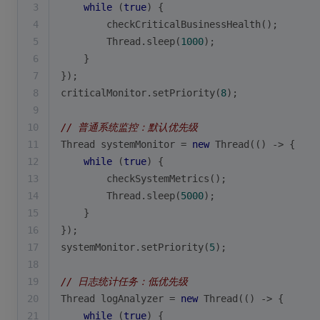
3
while
 (
true
) {
4
        checkCriticalBusinessHealth();
5
        Thread.sleep(
1000
);
6
    }
7
});
8
criticalMonitor.setPriority(
8
);
9
10
// 普通系统监控：默认优先级
11
Thread systemMonitor = 
new
 Thread(() -> {
12
while
 (
true
) {
13
        checkSystemMetrics();
14
        Thread.sleep(
5000
);
15
    }
16
});
17
systemMonitor.setPriority(
5
);
18
19
// 日志统计任务：低优先级
20
Thread logAnalyzer = 
new
 Thread(() -> {
21
while
 (
true
) {