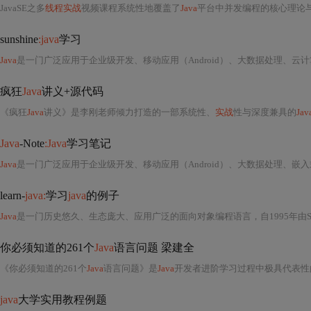
JavaSE之多
线程实战
视频课程系统性地覆盖了
Java
平台中并发编程的核心理论
sunshine
:java
学习
Java
是一门广泛应用于企业级开发、移动应用（Android）、大数据处理、云计算以及嵌入式系统的高级编程语言，自1995年由Sun Microsystems公司发布以来，凭借其“一次编写，到处运行”（Write Once, Run Anywhere）的跨平台
疯狂
Java
讲义+源代码
《疯狂
Java
讲义》是李刚老师倾力打造的一部系统性、
实战
性与深度兼具的
Jav
Java
-Note
:Java
学习笔记
Java
是一门广泛应用于企业级开发、移动应用（Android）、大数据处理、嵌入式系统及云计
learn-
java:
学习
java
的例子
Java
是一门历史悠久、生态庞大、应用广泛的面向对象编程语言，自1995年由Sun Microsystems（后被Oracle收购）正式发布以来，凭借其“一次编写，到处运行”（Write Once, Run Anywhere）的跨平台特性、强类型安全机制、自动内存管理（垃圾回收GC）、丰富的标准类库（JDK）以
你必须知道的261个
Java
语言问题 梁建全
《你必须知道的261个
Java
语言问题》是
Java
开发者进阶学习过程中极具代表性
java
大学实用教程例题