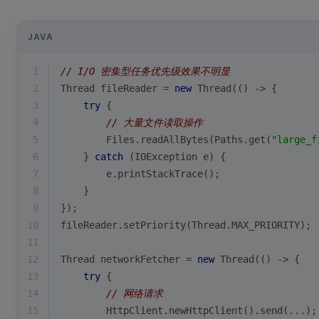
JAVA
1
// I/O 密集型任务优先级效果不明显
2
Thread fileReader = 
new
 Thread(() -> {
3
try
 {
4
// 大量文件读取操作
5
        Files.readAllBytes(Paths.get(
"large_f
6
    } 
catch
 (IOException e) {
7
        e.printStackTrace();
8
    }
9
});
10
fileReader.setPriority(Thread.MAX_PRIORITY);
11
12
Thread networkFetcher = 
new
 Thread(() -> {
13
try
 {
14
// 网络请求
15
        HttpClient.newHttpClient().send(...);