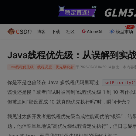
博客
下载
社区
AtomGit
模型市场
Java线程优先级：从误解到实
·
于 2026-07-08 04:59:14 修改
本内容遵
Java线程优先级
线程调度
优先级映射
你是不是也曾经在 Java 多线程代码里写过
setPriority(1
该慢还是慢？或者面试时被问到“线程优先级 1 到 10 有什
但被追问“那设置成 10 就真能优先执行吗”时，瞬间卡壳？
我见过太多开发者把线程优先级当成性能调优的“银弹”，结
题，他信誓旦旦地说“高优先级线程肯定先执行”，但日志显
Java 的 bug，而是我们对优先级机制的误解太深了。