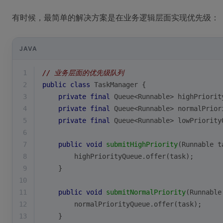
有时候，最简单的解决方案是在业务逻辑层面实现优先级：
JAVA
1
// 业务层面的优先级队列
2
public
class
TaskManager
{
3
private
final
 Queue<Runnable> highPriorit
4
private
final
 Queue<Runnable> normalPrior
5
private
final
 Queue<Runnable> lowPriority
6
7
public
void
submitHighPriority
(Runnable t
8
        highPriorityQueue.offer(task);
9
    }
10
11
public
void
submitNormalPriority
(Runnable
12
        normalPriorityQueue.offer(task);
13
    }