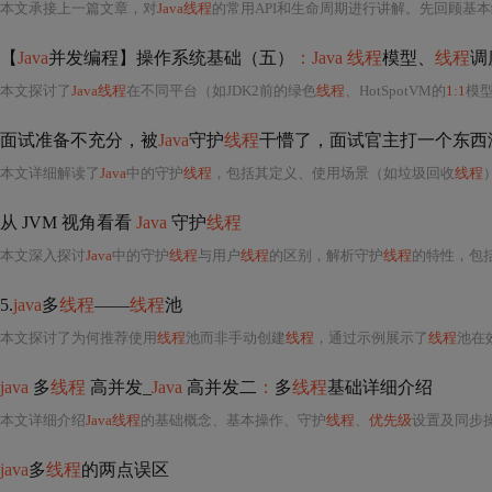
本文承接上一篇文章，对
Java线程
的常用API和生命周期进行讲解。先回顾基本
【
Java
并发编程】操作系统基础（五）
：Java 线程
模型、
线程
调
本文探讨了
Java线程
在不同平台（如JDK2前的绿色
线程
、HotSpotVM的
1:1
模
面试准备不充分，被
Java
守护
线程
干懵了，面试官主打一个东西
本文详细解读了
Java
中的守护
线程
，包括其定义、使用场景（如垃圾回收
线程
从 JVM 视角看看
Java
守护
线程
本文深入探讨
Java
中的守护
线程
与用户
线程
的区别，解析守护
线程
的特性，包
5.
java
多
线程
——
线程
池
本文探讨了为何推荐使用
线程
池而非手动创建
线程
，通过示例展示了
线程
池在
java
多
线程
高并发_
Java
高并发二
：
多
线程
基础详细介绍
本文详细介绍
Java线程
的基础概念、基本操作、守护
线程
、
优先级
设置及同步
java
多
线程
的两点误区