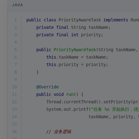
JAVA
1
public
class
PriorityAwareTask
implements
Run
2
private
final
 String taskName;
3
private
final
int
 priority;
4
5
public
PriorityAwareTask
(String taskName,
6
this
.taskName = taskName;
7
this
.priority = priority;
8
    }
9
10
@Override
11
public
void
run
()
{
12
        Thread.currentThread().setPriority(pr
13
        System.out.printf(
"任务 %s 开始执行，优先
14
                         taskName, priority, 
15
16
// 业务逻辑