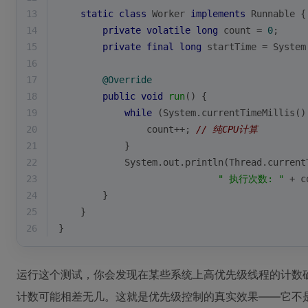
13
static
class
Worker
implements
Runnable
{
14
private
volatile
long
 count = 
0
;
15
private
final
long
 startTime = System
16
17
@Override
18
public
void
run
()
{
19
while
 (System.currentTimeMillis()
20
                count++; 
// 纯CPU计算
21
            }
22
            System.out.println(Thread.current
23
" 执行次数: "
 + c
24
        }
25
    }
26
}
运行这个测试，你会发现在某些系统上高优先级线程的计数
计数可能相差无几。这就是优先级控制的真实效果——它不