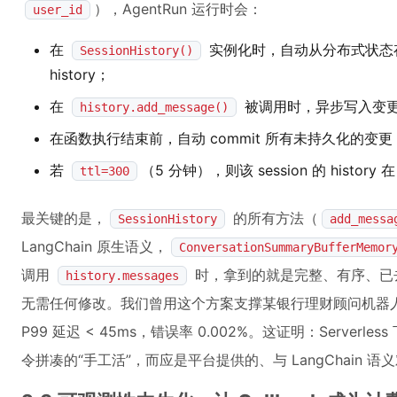
），AgentRun 运行时会：
user_id
在
实例化时，自动从分布式状态
SessionHistory()
history；
在
被调用时，异步写入变
history.add_message()
在函数执行结束前，自动 commit 所有未持久化的变更
若
（5 分钟），则该 session 的 histo
ttl=300
最关键的是，
的所有方法（
SessionHistory
add_messa
LangChain 原生语义，
ConversationSummaryBufferMemor
调用
时，拿到的就是完整、有序、已去重的
history.messages
无需任何修改。我们曾用这个方案支撑某银行理财顾问机器人，日均 12
P99 延迟 < 45ms，错误率 0.002%。这证明：Serverle
令拼凑的“手工活”，而应是平台提供的、与 LangChain 语