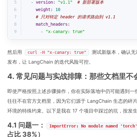
5
-
version:
"v1.1"
# 新部署版本
6
weight:
10
7
# 只对特定 header 的请求路由到 v1.1
8
match_headers:
9
-
"x-canary: true"
然后用
测试新版本，确认无误后
curl -H "x-canary: true"
发布，让 LangChain 的迭代风险可控。
4. 常见问题与实战排障：那些文档里不
即使严格按照上述步骤操作，你在实际落地中仍可能遇到一些
往往不在官方文档里，因为它们源于 LangChain 生态的碎片化
环境的特殊约束。以下是我在 17 个项目中踩过的坑，按
4.1 问题一：
ImportError: No module named 'torch
占比 38%）