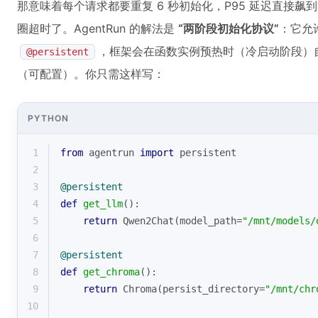
那意味着每个请求都要重复 6 秒初始化，P95 延迟直接飙
圈超时了。AgentRun 的解法是
“两阶段初始化协议”
：它允
，框架会在函数实例预热时（冷启动阶段）自
@persistent
（可配置）。你只需这样写：
PYTHON
1
from
 agentrun 
import
 persistent
2
3
@persistent
4
def
get_llm
():
5
return
 Qwen2Chat(model_path=
"/mnt/models/
6
7
@persistent 
8
def
get_chroma
():
9
return
 Chroma(persist_directory=
"/mnt/chr
10