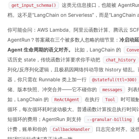
这类元信息接口，也能被 AgentRu
get_input_schema()
档。这不是“LangChain on Serverless”，而是“LangChain as
你可能会问：AWS Lambda、阿里云函数计算、腾讯云 SCF
AgentRun？答案藏在三个被多数人忽略的细节里：
冷启动
Agent 生命周期的语义对齐。
比如，LangChain 的
Conve
话历史 state，传统函数计算要求你手动把
chat_history
列化/反序列化逻辑，且极易因网络抖动导致 history 错乱。而 
器，你只需在 Runnable 类上加一行
@stateful(ttl=300)
储、版本快照、冲突合并——它不碰你的
列表
messages
如，LangChain 的
在执行
时可能
ReActAgent
Tool
循环，每次循环耗时波动极大。普通函数计算按总执行时间计费
短循环的费用；AgentRun 则支持
--granular-billing
计费，账单和你的
日志完全对齐。这些不
CallbackHandler