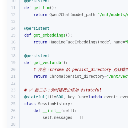
10
@persistent
11
def
get_llm
():
12
return
 Qwen2Chat(model_path=
"/mnt/models/
13
14
@persistent
15
def
get_embeddings
():
16
return
 HuggingFaceEmbeddings(model_name=
"
17
18
@persistent
19
def
get_vectordb
():
20
# 注意：Chroma 的 persist_directory 必须
21
return
 Chroma(persist_directory=
"/mnt/vec
22
23
# ✅ 第二步：为对话历史添加 @stateful
24
@stateful(
ttl=
600
, key_func=
lambda
 event: eve
25
class
SessionHistory
:
26
def
__init__
(
self
):
27
        self.messages = []
28