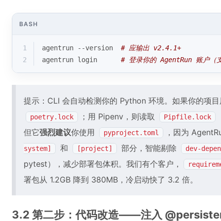
BASH
1
agentrun --version  
# 应输出 v2.4.1+
2
agentrun login      
# 登录你的 AgentRun 账户（支
提示：CLI 会自动检测你的 Python 环境。如果你的项目用 
；用 Pipenv，则读取
poetry.lock
Pipfile.lock
但它
强烈建议
你使用
，因为 Agen
pyproject.toml
和
部分，智能剔除
system]
[project]
dev-depen
pytest），减少部署包体积。我们有个客户，
requirem
署包从 1.2GB 降到 380MB，冷启动快了 3.2 倍。
3.2 第二步：代码改造——注入 @persistent