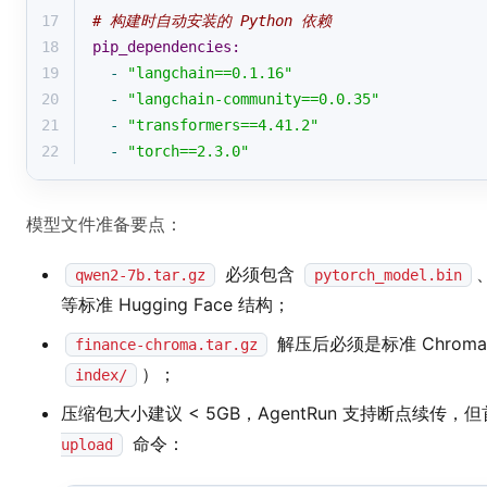
17
# 构建时自动安装的 Python 依赖
18
pip_dependencies:
19
-
"langchain==0.1.16"
20
-
"langchain-community==0.0.35"
21
-
"transformers==4.41.2"
22
-
"torch==2.3.0"
模型文件准备要点：
必须包含
qwen2-7b.tar.gz
pytorch_model.bin
等标准 Hugging Face 结构；
解压后必须是标准 Chrom
finance-chroma.tar.gz
）；
index/
压缩包大小建议 < 5GB，AgentRun 支持断点续传
命令：
upload