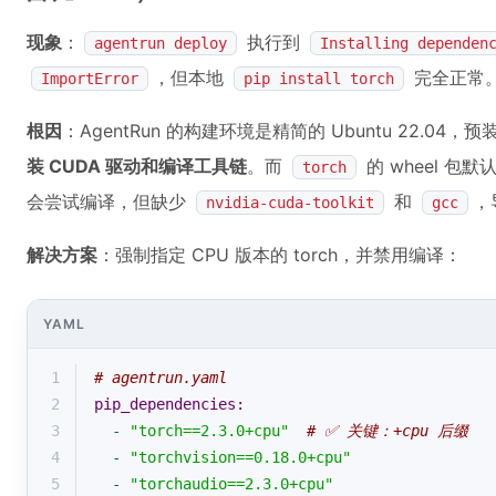
现象
：
执行到
agentrun deploy
Installing dependen
，但本地
完全正常
ImportError
pip install torch
根因
：AgentRun 的构建环境是精简的 Ubuntu 22.04，
装 CUDA 驱动和编译工具链
。而
的 wheel 包默
torch
会尝试编译，但缺少
和
，
nvidia-cuda-toolkit
gcc
解决方案
：强制指定 CPU 版本的 torch，并禁用编译：
YAML
1
# agentrun.yaml
2
pip_dependencies:
3
-
"torch==2.3.0+cpu"
# ✅ 关键：+cpu 后缀
4
-
"torchvision==0.18.0+cpu"
5
-
"torchaudio==2.3.0+cpu"