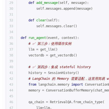
29
def
add_message
(
self, message
):
30
        self.messages.append(message)
31
32
def
clear
(
self
):
33
        self.messages.clear()
34
35
def
run_agent
(
event, context
):
36
# ✅ 第三步：使用缓存实例
37
    llm = get_llm()
38
    vectordb = get_vectordb()
39
40
# ✅ 第四步：集成 stateful history
41
    history = SessionHistory()
42
# LangChain 的 Memory 需要适配，这里用简易 wr
43
from
 langchain.memory 
import
 Conversation
44
    memory = ConversationBufferMemory(chat_me
45
46
    qa_chain = RetrievalQA.from_chain_type(
47
        llm=llm,