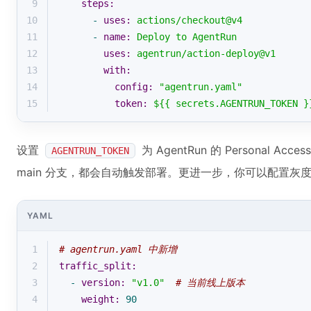
9
steps:
10
-
uses:
actions/checkout@v4
11
-
name:
Deploy
to
AgentRun
12
uses:
agentrun/action-deploy@v1
13
with:
14
config:
"agentrun.yaml"
15
token:
${{
secrets.AGENTRUN_TOKEN
}
设置
为 AgentRun 的 Personal Ac
AGENTRUN_TOKEN
main 分支，都会自动触发部署。更进一步，你可以配置灰
YAML
1
# agentrun.yaml 中新增
2
traffic_split:
3
-
version:
"v1.0"
# 当前线上版本
4
weight:
90