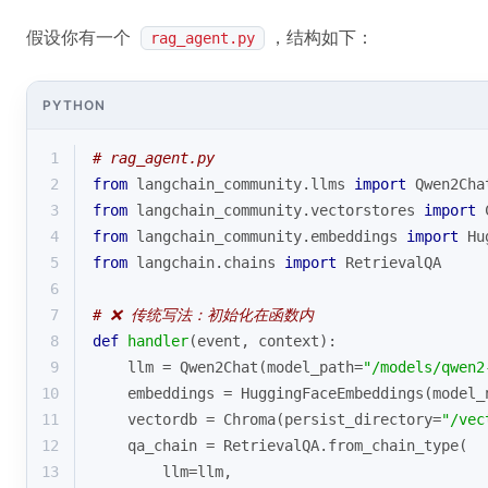
假设你有一个
，结构如下：
rag_agent.py
PYTHON
1
# rag_agent.py
2
from
 langchain_community.llms 
import
 Qwen2Cha
3
from
 langchain_community.vectorstores 
import
 
4
from
 langchain_community.embeddings 
import
 Hu
5
from
 langchain.chains 
import
 RetrievalQA
6
7
# ❌ 传统写法：初始化在函数内
8
def
handler
(
event, context
):
9
    llm = Qwen2Chat(model_path=
"/models/qwen2
10
    embeddings = HuggingFaceEmbeddings(model_
11
    vectordb = Chroma(persist_directory=
"/vec
12
    qa_chain = RetrievalQA.from_chain_type(
13
        llm=llm,