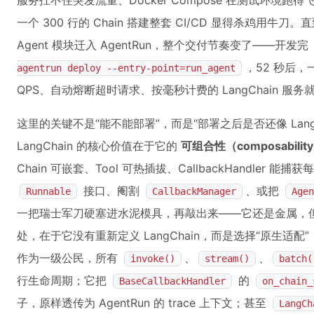
服务扛不住突发流量、Docker Compose 在测试环境跑
一个 300 行的 Chain 搭建整套 CI/CD 显得杀鸡用牛刀。直
Agent 模块迁入 AgentRun，整个交付节奏变了——开发完
，52 秒后，
agentrun deploy --entry-point=run_agent
QPS、自动熔断超时请求、按毫秒计费的 LangChain 服
这里的关键不是“能不能部署”，而是“部署之后是否还像 Lang
LangChain 的核心价值在于它的
可组合性（composabilit
Chain 可嵌套、Tool 可热插拔、CallbackHandler 
接口、阉割
、或把
Runnable
CallbackManager
Agen
一把瑞士军刀硬塞进水泥模具，再敲出来——它还是金属，但已
处，在于它没有重新定义 LangChain，而是选择“原生适配”：它
作为一级公民，所有
、
、
invoke()
stream()
batch(
行生命周期；它把
的
BaseCallbackHandler
on_chain_
子，原样透传为 AgentRun 的 trace 上下文；甚至
LangCh