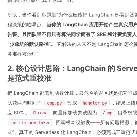
辑”和“运行成本”真正达成一致。
所以，当你看到标题里“为什么应该把 LangChain 部署到函
程决策的临界点：
当你的 LangChain 应用开始产生真实
告警、且团队里不再只有算法同学而有了 SRE 和计费负责人时
“少踩坑的默认路径”。
它解决的从来不是“LangChain 怎么
务那样被治理”。
2. 核心设计思路：LangChain 的 Ser
是范式重校准
把 LangChain 部署到函数计算，最危险的误区就是把它当成
队花两周时间把
改成
，结果上线
app.py
handler.py
应 60%，
向量库加载失败因为
目录权限
Chroma
/tmp
回调根本没触发——所有问题根源，都在
on_llm_new_token
式”。真正的 Serverless 化 LangChain，必须完成三重