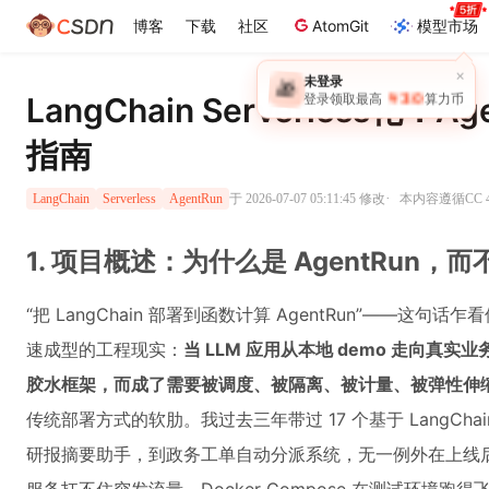
博客
下载
社区
AtomGit
模型市场
LangChain Serverless化
指南
·
于 2026-07-07 05:11:45 修改
本内容遵循CC 4
LangChain
Serverless
AgentRun
1. 项目概述：为什么是 AgentRun，而不
“把 LangChain 部署到函数计算 AgentRun”——
速成型的工程现实：
当 LLM 应用从本地 demo 走向真实业
胶水框架，而成了需要被调度、被隔离、被计量、被弹性伸缩
传统部署方式的软肋。我过去三年带过 17 个基于 LangCh
研报摘要助手，到政务工单自动分派系统，无一例外在上线后第 