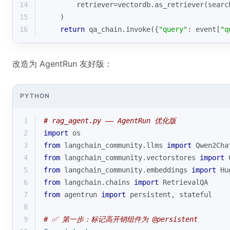
14
        retriever=vectordb.as_retriever(searc
15
    )
16
return
 qa_chain.invoke({
"query"
: event[
"q
改造为 AgentRun 友好版：
PYTHON
1
# rag_agent.py —— AgentRun 优化版
2
import
 os
3
from
 langchain_community.llms 
import
 Qwen2Cha
4
from
 langchain_community.vectorstores 
import
 
5
from
 langchain_community.embeddings 
import
 Hu
6
from
 langchain.chains 
import
 RetrievalQA
7
from
 agentrun 
import
 persistent, stateful
8
9
# ✅ 第一步：标记高开销组件为 @persistent