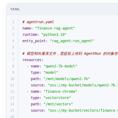
YAML
1
# agentrun.yaml
2
name:
"finance-rag-agent"
3
runtime:
"python3.10"
4
entry_point:
"rag_agent:run_agent"
5
6
# 模型和向量库文件，需提前上传到 AgentRun 的对象
7
resources:
8
-
name:
"qwen2-7b-model"
9
type:
"model"
10
path:
"/mnt/models/qwen2-7b"
11
source:
"oss://my-bucket/models/qwen2-7b.
12
-
name:
"finance-chroma"
13
type:
"vectorstore"
14
path:
"/mnt/vectors"
15
source:
"oss://my-bucket/vectors/finance-
16