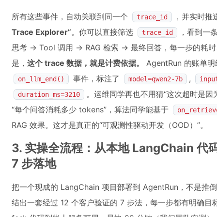
所有这些事件，自动关联到同一个
，并实时推送到
trace_id
Trace Explorer”
。你可以直接筛选
，看到一条
trace_id
思考 → Tool 调用 → RAG 检索 → 最终回答，每一
是，
这个 trace 数据，就是计费依据。
AgentRun 的账
事件，标注了
,
on_llm_end()
model=qwen2-7b
inpu
。运维同学再也不用猜“这次超时是因为 
duration_ms=3210
“每个问答消耗多少 tokens”，算法同学能基于
on_retriev
RAG 效果。这才是真正的“可观测性驱动开发（OOD）”。
3. 实操全流程：从本地 LangChain 代
7 步落地
把一个现成的 LangChain 项目部署到 AgentRun，
结出一套经过 12 个客户验证的 7 步法，每一步都有明