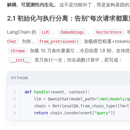
解耦、可观测性内生化。
这不是功能补丁，而是架构基因的
2.1 初始化与执行分离：告别“每次请求都重
LangChain 的
、
、
LLM
Embeddings
VectorStore
为例，
加载模型权重+tokeniz
Chat
from_pretrained()
加载 10 万条向量索引，冷启动需 1.8 秒。在传
Chroma
里只执行一次；但在函数计算中，若写成：
__init__
PYTHON
1
def
handler
(
event, context
):
2
    llm = Qwen2Chat(model_path=
"/mnt/models/q
3
    chain = RetrievalQA.from_chain_type(llm=l
4
return
 chain.invoke(event[
"query"
])