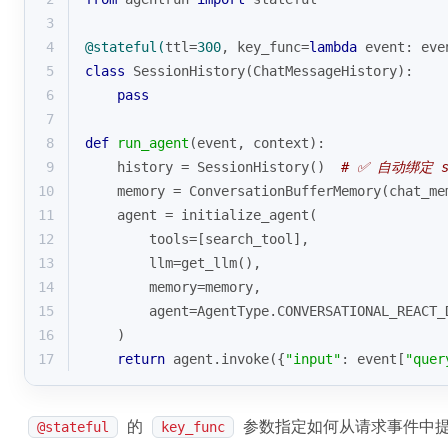
3
4
@stateful(
ttl=
300
, key_func=
lambda
 event: eve
5
class
SessionHistory
(
ChatMessageHistory
):
6
pass
7
8
def
run_agent
(
event, context
):
9
    history = SessionHistory()  
# ✅ 自动绑定 s
10
    memory = ConversationBufferMemory(chat_me
11
    agent = initialize_agent(
12
        tools=[search_tool], 
13
        llm=get_llm(),
14
        memory=memory,
15
        agent=AgentType.CONVERSATIONAL_REACT_
16
    )
17
return
 agent.invoke({
"input"
: event[
"quer
的
参数指定如何从请求事件中
@stateful
key_func