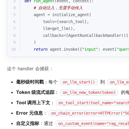
3
def
run_agent
(
event, context
):
4
# 自动注入，无需手动传入
5
    agent = initialize_agent(
6
        tools=[search_tool],
7
        llm=get_llm(),
8
        callbacks=[AgentRunCallbackHandler()]
9
    )
10
return
 agent.invoke({
"input"
: event[
"quer
这个 handler 会捕获：
毫秒级时间戳
：每个
到
on_llm_start()
on_llm_e
Token 级流式追踪
：
的每
on_llm_new_token(token)
Tool 调用上下文
：
on_tool_start(tool_name="sea
Error 元信息
：
on_chain_error(error=HTTPError("5
自定义指标
：通过
on_custom_event(name="rag_reca