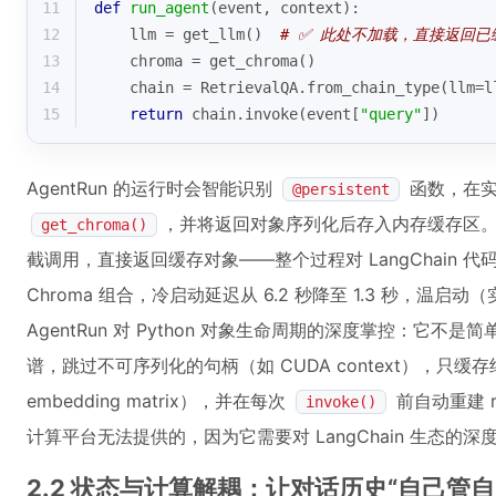
11
def
run_agent
(
event, context
):
12
    llm = get_llm()  
# ✅ 此处不加载，直接返回已
13
    chroma = get_chroma()
14
    chain = RetrievalQA.from_chain_type(llm=l
15
return
 chain.invoke(event[
"query"
])
AgentRun 的运行时会智能识别
函数，在
@persistent
，并将返回对象序列化后存入内存缓存区
get_chroma()
截调用，直接返回缓存对象——整个过程对 LangChain 代码
Chroma 组合，冷启动延迟从 6.2 秒降至 1.3 秒，温启
AgentRun 对 Python 对象生命周期的深度掌控：它不是
谱，跳过不可序列化的句柄（如 CUDA context），只缓存纯数据层
embedding matrix），并在每次
前自动重建 r
invoke()
计算平台无法提供的，因为它需要对 LangChain 生态的深
2.2 状态与计算解耦：让对话历史“自己管自