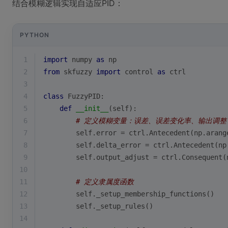
结合模糊逻辑实现自适应PID：
PYTHON
1
import
 numpy 
as
 np
2
from
 skfuzzy 
import
 control 
as
 ctrl
3
4
class
FuzzyPID
:
5
def
__init__
(
self
):
6
# 定义模糊变量：误差、误差变化率、输出调整
7
        self.error = ctrl.Antecedent(np.arang
8
        self.delta_error = ctrl.Antecedent(np
9
        self.output_adjust = ctrl.Consequent(
10
11
# 定义隶属度函数
12
        self._setup_membership_functions()
13
        self._setup_rules()
14