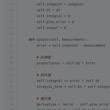
9
        self.setpoint = setpoint
10
        self.dt = dt
11
        self.integral = 
0
12
        self.prev_error = 
0
13
        self.output = 
0
14
15
def
update
(
self, measurement
):
16
        error = self.setpoint - measurement
17
18
# 比例项
19
        proportional = self.Kp * error
20
21
# 积分项
22
        self.integral += error * self.dt
23
        integral_term = self.Ki * self.integr
24
25
# 微分项
26
        derivative = (error - self.prev_error