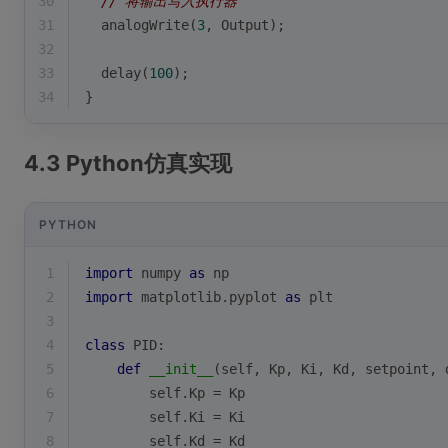
30
// 将输出写入执行器
31
analogWrite
(
3
, Output);
32
33
delay
(
100
);
34
}
4.3 Python仿真实现
PYTHON
1
import
 numpy 
as
 np
2
import
 matplotlib.pyplot 
as
 plt
3
4
class
PID
:
5
def
__init__
(
self, Kp, Ki, Kd, setpoint, 
6
        self.Kp = Kp
7
        self.Ki = Ki 
8
        self.Kd = Kd