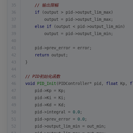
35
// 输出限幅
36
if
 (output > pid->output_lim_max) 
37
        output = pid->output_lim_max;
38
else
if
 (output < pid->output_lim_min) 
39
        output = pid->output_lim_min;
40
41
    pid->prev_error = error;
42
return
 output;
43
}
44
45
// PID初始化函数
46
void
PID_Init
(PIDController* pid, 
float
 Kp, 
f
47
    pid->Kp = Kp;
48
    pid->Ki = Ki;
49
    pid->Kd = Kd;
50
    pid->integral = 
0.0
;
51
    pid->prev_error = 
0.0
;
52
    pid->output_lim_min = out_min;