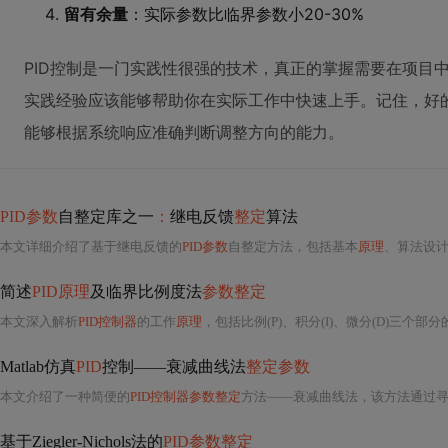
留有余量
：实际参数比临界参数小20-30%
PID控制是一门实践性很强的技术，真正的掌握需要在项目
实践经验应该能够帮助你在实际工作中快速上手。记住，好的
能够根据系统响应准确判断调整方向的能力。
PID参数
自整定库之一
：
继电反馈
整定
算法
本文详细介绍了基于继电反馈的
PID参数
自整定方法，包括基本
原理
、算法设
简述
PID原理
及临界比例度法
参数整定
本文深入解析
PID控制器
的工作
原理
，包括比例(P)、积分(I)、微分(D)三个部
Matlab仿真
PID
控制——衰减曲线法
整定参数
本文介绍了一种简便的
PID控制器参数整定
方法——衰减曲线法，该方法通过寻
基于Ziegler-Nichols法的
PID参数整定