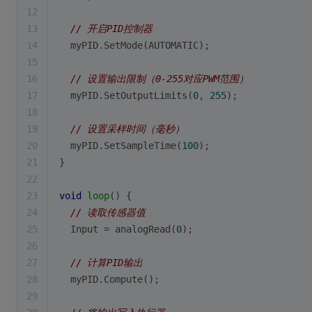
12
13
// 开启PID控制器
14
  myPID.
SetMode
(AUTOMATIC);
15
16
// 设置输出限制（0-255对应PWM范围）
17
  myPID.
SetOutputLimits
(
0
, 
255
);
18
19
// 设置采样时间（毫秒）
20
  myPID.
SetSampleTime
(
100
);
21
}
22
23
void
loop
()
{
24
// 读取传感器值
25
  Input = 
analogRead
(
0
);
26
27
// 计算PID输出
28
  myPID.
Compute
();
29