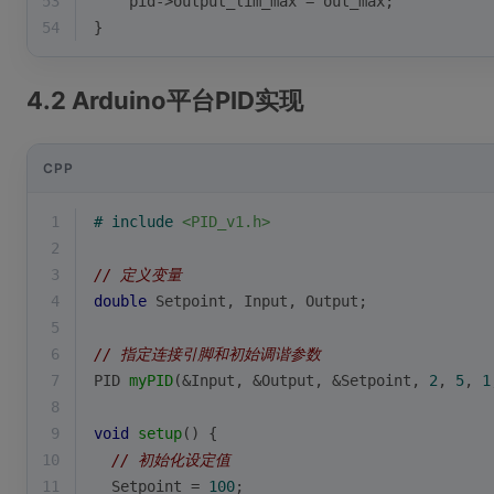
53
    pid->output_lim_max = out_max;
54
}
4.2 Arduino平台PID实现
CPP
1
# 
include
<PID_v1.h>
2
3
// 定义变量
4
double
 Setpoint, Input, Output;
5
6
// 指定连接引脚和初始调谐参数
7
PID 
myPID
(&Input, &Output, &Setpoint, 
2
, 
5
, 
1
8
9
void
setup
()
{
10
// 初始化设定值
11
  Setpoint = 
100
;