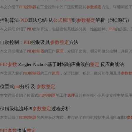
本文介绍了
PID控制器
在工业控制中的广泛应用及其
参数整定
方法。详细阐述了Zieg
控制算法-
PID
算法总结-从
公式原理
到
参数整定
解析（附C源码）
本文详细介绍了
PID
控制算法，包括控制系统的分类、性能指标、
PID
的起源、
自动控制
：PID
控制及其
参数整定
方法
本文详细阐述了
PID控制器
的工作
原理
，介绍了比例、积分和微分控制，并探讨了包括手动调节
PID参数
Ziegler-Nichols基于时域响应曲线的
整定
反应曲线法
本文深入解析
PID控制器
的工作
原理
，探讨比例、积分、微分的作用及其
参数
位置式
pid
分析 及
参数整定
本文详细介绍了位置式
PID控制器
的工作
原理
及其在平衡小车和倒立摆中的应
保姆级电流环PI
参数整定
过程分析
本文回顾了
PID控制器
的两种表达方式，并讨论了在电机控制中采用PI而非D
参
PID参数
快速
整定