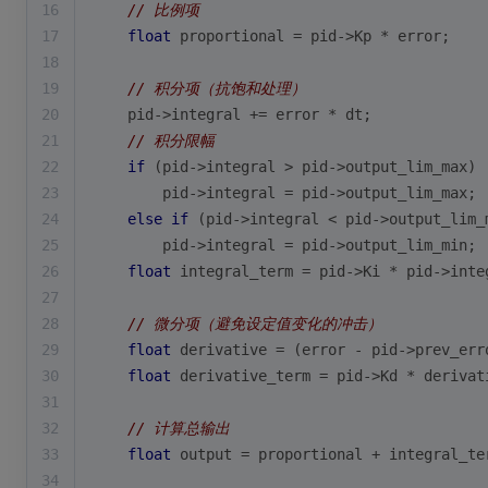
16
// 比例项
17
float
 proportional = pid->Kp * error;
18
19
// 积分项（抗饱和处理）
20
    pid->integral += error * dt;
21
// 积分限幅
22
if
 (pid->integral > pid->output_lim_max) 
23
        pid->integral = pid->output_lim_max;
24
else
if
 (pid->integral < pid->output_lim_
25
        pid->integral = pid->output_lim_min;
26
float
 integral_term = pid->Ki * pid->inte
27
28
// 微分项（避免设定值变化的冲击）
29
float
 derivative = (error - pid->prev_err
30
float
 derivative_term = pid->Kd * derivat
31
32
// 计算总输出
33
float
 output = proportional + integral_te
34