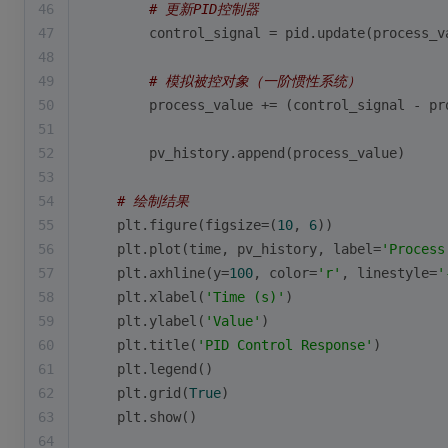
46
# 更新PID控制器
47
        control_signal = pid.update(process_v
48
49
# 模拟被控对象（一阶惯性系统）
50
        process_value += (control_signal - pr
51
52
        pv_history.append(process_value)
53
54
# 绘制结果
55
    plt.figure(figsize=(
10
, 
6
))
56
    plt.plot(time, pv_history, label=
'Process
57
    plt.axhline(y=
100
, color=
'r'
, linestyle=
'
58
    plt.xlabel(
'Time (s)'
)
59
    plt.ylabel(
'Value'
)
60
    plt.title(
'PID Control Response'
)
61
    plt.legend()
62
    plt.grid(
True
)
63
    plt.show()
64