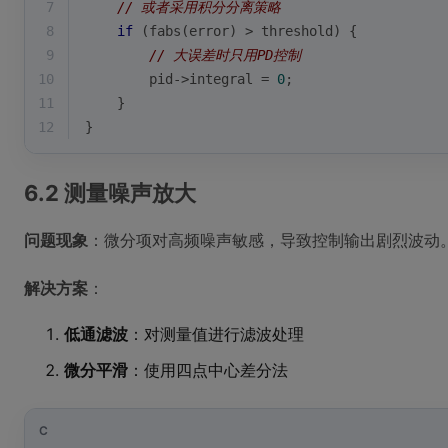
7
// 或者采用积分分离策略
8
if
 (
fabs
(error) > threshold) {
9
// 大误差时只用PD控制
10
        pid->integral = 
0
;
11
    }
12
}
6.2 测量噪声放大
问题现象
：微分项对高频噪声敏感，导致控制输出剧烈波动
解决方案
：
低通滤波
：对测量值进行滤波处理
微分平滑
：使用四点中心差分法
C