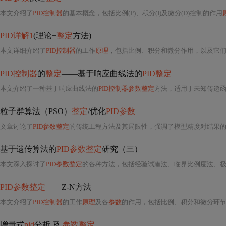
本文介绍了
PID控制器
的基本概念，包括比例(P)、积分(I)及微分(D)控制的作用
PID详解1
(理论+
整定
方法)
本文详细介绍了
PID控制器
的工作
原理
，包括比例、积分和微分作用，以及它们在
PID控制器
的
整定
——基于响应曲线法的
PID整定
本文介绍了一种基于响应曲线法的
PID控制器参数整定
方法，适用于未知传递函数的单输
粒子群算法（PSO）
整定
/优化
PID参数
文章讨论了
PID参数整定
的传统工程方法及其局限性，强调了模型精度对结果的影响
基于遗传算法的
PID参数整定
研究（三）
本文深入探讨了
PID参数整定
的各种方法，包括经验试凑法、临界比例度法、
PID参数整定
——Z-N方法
本文介绍了
PID控制器
的工作
原理
及各
参数
的作用，包括比例、积分和微分环
增量式
pid
分析 及
参数整定