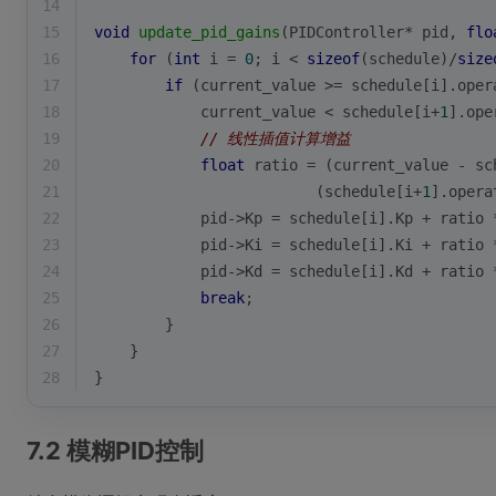
14
15
void
update_pid_gains
(PIDController* pid, 
flo
16
for
 (
int
 i = 
0
; i < 
sizeof
(schedule)/
size
17
if
 (current_value >= schedule[i].oper
18
            current_value < schedule[i+
1
].ope
19
// 线性插值计算增益
20
float
 ratio = (current_value - sc
21
                         (schedule[i+
1
].opera
22
            pid->Kp = schedule[i].Kp + ratio 
23
            pid->Ki = schedule[i].Ki + ratio 
24
            pid->Kd = schedule[i].Kd + ratio 
25
break
;
26
        }
27
    }
28
}
7.2 模糊PID控制