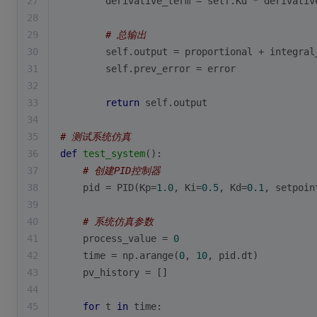
27
        derivative_term = self.Kd * derivativ
28
29
# 总输出
30
        self.output = proportional + integral
31
        self.prev_error = error
32
33
return
 self.output
34
35
# 测试系统仿真
36
def
test_system
():
37
# 创建PID控制器
38
    pid = PID(Kp=
1.0
, Ki=
0.5
, Kd=
0.1
, setpoin
39
40
# 系统仿真参数
41
    process_value = 
0
42
    time = np.arange(
0
, 
10
, pid.dt)
43
    pv_history = []
44
45
for
 t 
in
 time: