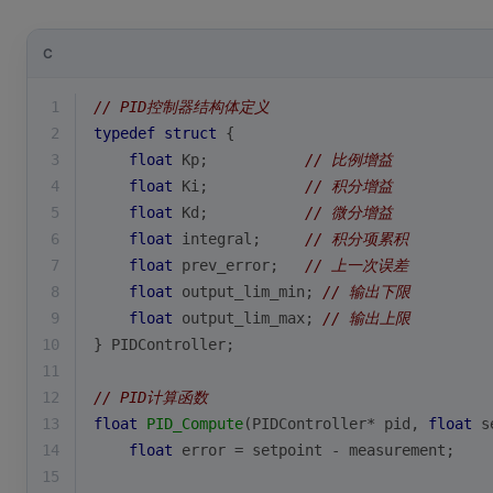
C
1
// PID控制器结构体定义
2
typedef
struct
 {
3
float
 Kp;           
// 比例增益
4
float
 Ki;           
// 积分增益  
5
float
 Kd;           
// 微分增益
6
float
 integral;     
// 积分项累积
7
float
 prev_error;   
// 上一次误差
8
float
 output_lim_min; 
// 输出下限
9
float
 output_lim_max; 
// 输出上限
10
} PIDController;
11
12
// PID计算函数
13
float
PID_Compute
(PIDController* pid, 
float
 s
14
float
 error = setpoint - measurement;
15