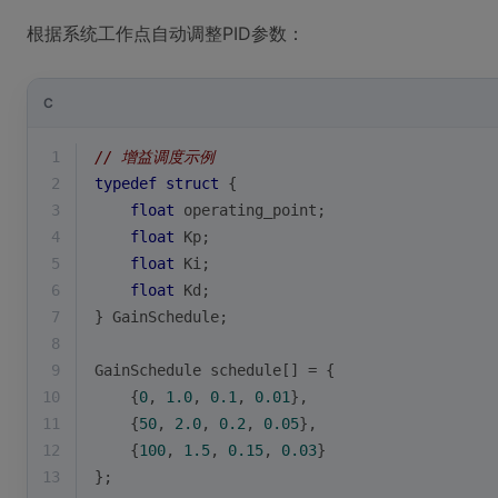
根据系统工作点自动调整PID参数：
C
1
// 增益调度示例
2
typedef
struct
 {
3
float
 operating_point;
4
float
 Kp;
5
float
 Ki; 
6
float
 Kd;
7
} GainSchedule;
8
9
GainSchedule schedule[] = {
10
    {
0
, 
1.0
, 
0.1
, 
0.01
},
11
    {
50
, 
2.0
, 
0.2
, 
0.05
},
12
    {
100
, 
1.5
, 
0.15
, 
0.03
}
13
};