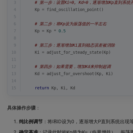
3
# 第一步：设置Ki=0, Kd=0，逐渐增加Kp直到系
4
    Kp = find_oscillation_point()
5
6
# 第二步：将Kp设为振荡值的一半左右
7
    Kp = Kp * 
0.5
8
9
# 第三步：逐渐增加Ki直到稳态误差被消除
10
    Ki = adjust_for_steady_state(Kp)
11
12
# 第四步：如果需要，增加Kd来抑制超调
13
    Kd = adjust_for_overshoot(Kp, Ki)
14
15
return
 Kp, Ki, Kd
具体操作步骤
：
纯比例调节
：将I和D设为0，逐渐增大P直到系统出现
确定基准
：记录此时的Kp值为Ku（临界增益），振荡周