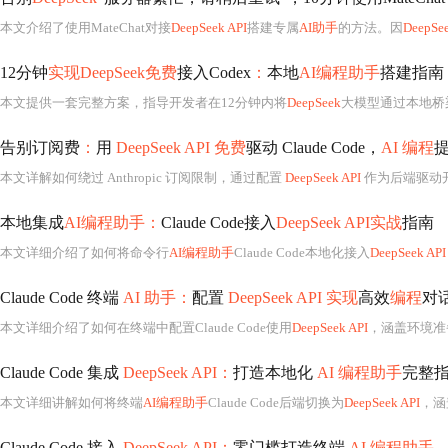
本文介绍了使用MateChat对接
DeepSeek API
搭建专属
AI助手
的方法。因
DeepSe
12分钟
实现DeepSeek免费
接入Codex
：
本地
AI编程助手
搭建指南
本文提供一套完整方案，指导开发者在12分钟内将
DeepSeek
大模型通过本地桥梁服务
告别订阅费
：
用
DeepSeek API 免费
驱动 Claude Code，
AI 编程
提
本文详解如何绕过 Anthropic 订阅限制，通过配置
DeepSeek API
作为后端驱动开源 
本地集成
AI编程助手：
Claude Code接入
DeepSeek API实战
指南
本文详细介绍了如何将命令行
AI编程助手
Claude Code本地化接入
DeepSeek API
Claude Code 终端
AI 助手：
配置
DeepSeek API 实现
高效
编程
对
本文详细介绍了如何在终端中配置Claude Code使用
DeepSeek API
，涵盖环境准
Claude Code 集成
DeepSeek API：
打造本地化
AI 编程助手
完整
本文详细讲解如何将终端
AI编程助手
Claude Code后端切换为
DeepSeek API
，涵
Claude Code 接入
DeepSeek API：
零门槛打造终端
AI 编程助手