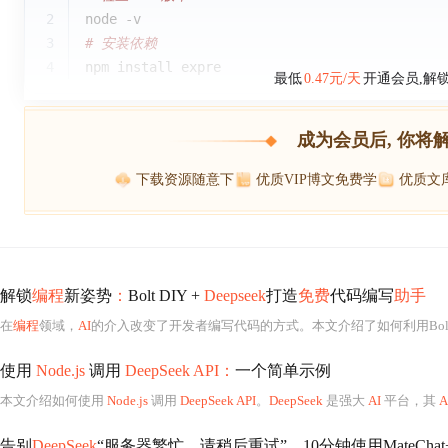
2
node -v
3
# 安装依赖
4
npm install expre
最低
0.47元/天
开通会员,解
成为会员后, 你将
下载资源随意下
优质VIP博文免费学
优质文
解锁
编程
新姿势
：
Bolt DIY +
Deepseek
打造
免费
代码编写
助手
在
编程
领域，
AI
的介入改变了开发者编写代码的方式。本文介绍了如何利用Bolt 
使用
Node.js
调用
DeepSeek API：
一个简单示例
本文介绍如何使用
Node.js
调用
DeepSeek API
。
DeepSeek
是强大
AI
平台，其
A
告别
DeepSeek
“服务器繁忙，请稍后重试”，10分钟使用MateChat+D