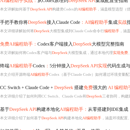
AI编程助手实战：
从Codex原理到
DeepSeek API
集成配置全指南
本文详解如何基于
DeepSeek API
构建类Codex的
AI编程助手
，涵盖模型选型（
手把手教你将
DeepSeek
接入Claude Code
：AI编程助手
集成
实战
本文详细讲解如何将
DeepSeek
大模型集成到Claude Code命令行
编程助手
，涵
免费AI编程助手：
Codex客户端接入
DeepSeek
大模型完整指南
本文详解如何将Codex客户端与
DeepSeek
大模型集成，通过本地代理
实现免费
终端
AI编程助手
Codex
：
5分钟接入
DeepSeek API实现
代码生成
本文介绍开源终端
AI编程助手
Codex（基于Claude Code）如何通过环境变
CC Switch + Claude Code +
DeepSeek
搭建
免费
强大的
AI 编程助
本文详细介绍了如何利用CC Switch、Claude Code和
DeepSeek
三者协同，构建跨平台
基于
DeepSeek API
构建本地化
AI编程助手：
从零搭建到IDE集成
本文详细介绍了如何基于
DeepSeek API
构建本地化
AI编程助手
，涵盖环境配置、CLI工具开发、V