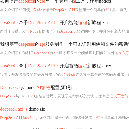
如何使用
deepseek
的
api
写一个简单的
ai
工具，使用nodejs
本文介绍了如何使用
Node.js
结合
DeepSeek API
来创建一个简单的
AI
工具。首先，开发者
JavaScript
牵手
DeepSeek API：
开启智能
编程
新旅程
.
zip
而对于后端开发，
Node.js
提供了运行
JavaScript
代码的环境，并且拥有庞大的NPM包管理系统，开
我想基于
deepseek
的
api
服务制作一个可以识别图像和文件的帮助
本文介绍了如何利用
DeepSeek
的
API
服务开发一个能够识别图像和文件的
AI助
JavaScript
牵手
DeepSeek API：
开启智能
编程
新旅程
.
docx
接着，开发者需要搭建开发环境，安装
Node.js
并选择一款合适的代码编辑器，
Deepseek
与Claude
AI编程
配置[源码]
DeepSeek
与Claude
AI
的结合使用，展现了这种集成的潜力，尤其是在
人工智能
deepseek api js
demo
.
zip
DeepSeek API JavaScript
示例项目是一个面向前端开发者、
AI
应用集成工程师