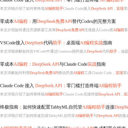
本文详细介绍了如何将终端
AI编程助手
Claude Code接入
DeepSeek API
，
实现
零
零成本
AI编程：
用
DeepSeek免费API
替代Codex的完整方案
本文介绍如何通过开源桥梁工具将
DeepSeek免费API
无缝接入Codex类
AI编程
客
VSCode接入
DeepSeek
代码
助手：
桌面端
AI编程实战
指南
本文详细讲解如何在VSCode中通过Continue插件接入
DeepSeek
代码
助手
，涵
零成本
AI编程：DeepSeek API
与Claude Code
实战
指南
本文详解如何利用
DeepSeek免费API
驱动开源
AI编程
工具Claude Code，
实现
零
Claude Code 接入
DeepSeek API：
零门槛打造终端
AI编程助手
本文详细介绍了如何将终端
AI编程助手
Claude Code无缝对接
DeepSeek API
，
实
终极指南
：
如何快速配置TabbyML自托管
AI编程助手
连接
DeepSe
本文详细介绍了如何快速完成TabbyML自托管
AI编程助手
与
DeepSeek API
的集