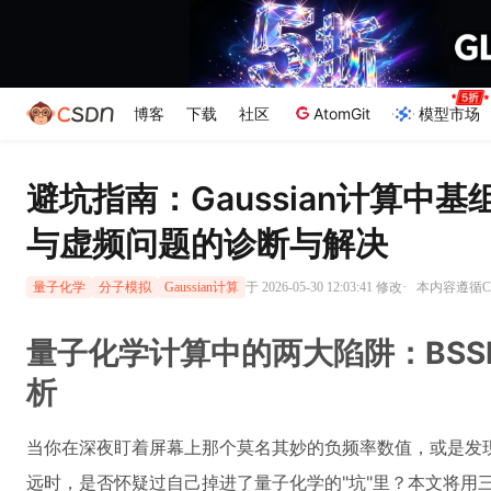
博客
下载
社区
AtomGit
模型市场
避坑指南：Gaussian计算中基
与虚频问题的诊断与解决
·
于 2026-05-30 12:03:41 修改
本内容遵循CC
量子化学
分子模拟
Gaussian计算
量子化学计算中的两大陷阱：BS
析
当你在深夜盯着屏幕上那个莫名其妙的负频率数值，或是发
远时，是否怀疑过自己掉进了量子化学的"坑"里？本文将用三个