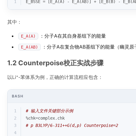
1
E_BSSE = [E_A(A) - E_A(AB)] + [E_B(B) - E_B(A
其中：
：分子A在其自身基组下的能量
E_A(A)
：分子A在复合物AB基组下的能量（幽灵原
E_A(AB)
1.2 Counterpoise校正实战步骤
以Li⁺-苯体系为例，正确的计算流程应包含：
BASH
1
# 输入文件关键部分示例
2
%chk=complex.chk
3
# p B3LYP/6-311++G(d,p) Counterpoise=2
4