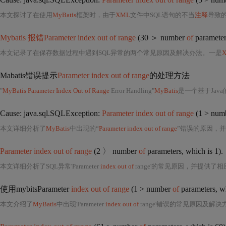
本文探讨了在使用
MyBatis
框架时，由于
XML
文件中SQL语句的不当
注释
导致的java
Mybatis 报错Parameter index out of range
(30 ＞ number
of
parameters
本文记录了在保存数据过程中遇到SQL异常的两个常见原因及解决办法。一是
Mabatis错误提示
Parameter index out of range
的处理方法
"
MyBatis Parameter Index Out of Range
Error Handling"
MyBatis
是一个基于Java的持久层
Cause: java.sql.SQLException:
Parameter index out of range
(1 > num
本文详细分析了
MyBatis
中出现的“
Parameter index out of range
”错误的原因，并提供了具体的解决方案
Parameter index out of range
(2 〉 number
of
parameters, which is 1).
本文详细分析了SQL异常'Parameter
index out of
range'的常见原因，并提供了相应的解决方案。原因包括未设置必要的输
使用mybitsParameter
index out of range
(1 > number
of
parameters, wh
本文介绍了
MyBatis
中出现'Parameter
index out of
range'错误的常见原因及解决方案。错误通常由于SQ