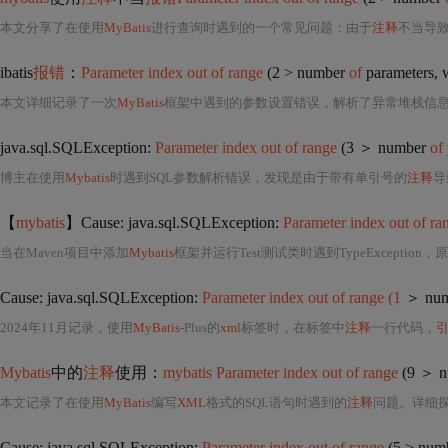
本文分享了在使用
MyBatis
进行查询时遇到的一个常见问题：由于
注释
不当导致的参数解
ibatis
报错
：
Parameter index out of range
(2 > number
of
parameters, 
本文详细记录了一次
MyBatis
框架中遇到的参数设置错误，解析了异常堆栈信
java.sql.SQLException:
Parameter index out of range
(3 ＞ number
of
博主在使用
Mybatis
时遇到SQL参数解析错误，发现是由于带有单引号的
注释
导
【
mybatis
】Cause: java.sql.SQLException:
Parameter index out of ra
当在Maven项目中添加
Mybatis
框架并运行Test测试类时遇到TypeException，原因是SQL参数索引超出范围。
Cause: java.sql.SQLException:
Parameter index out of range (1
＞ nu
2024年11月记录，使用
MyBatis
-Plus的
xml
标签时，在标签中
注释
一行代码，
Mybatis
中的
注释
使用：
mybatis Parameter index out of range
(9 ＞ 
本文记录了在使用
MyBatis
编写
XML
格式的SQL语句时遇到的
注释
问题。详细
Cause: java.sql.SQLException:
Parameter index out of range
(5 > num