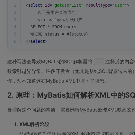
1
<
select
id
=
"getUserList"
resultType
=
"User"
>
2
  -- 以下是用户查询语句
3
  -- status=1表示活跃用户
4
  SELECT * FROM users 
5
  WHERE status = #{status}
6
</
select
>
这种写法会导致MyBatis的SQL解析器将
注释后的内容
--
数索引越界异常。许多开发者（尤其是从纯SQL背景转来的
惯，却不知道这在MyBatis XML中埋下了隐患。
2. 原理：MyBatis如何解析XML中的SQ
要理解这个问题的本质，需要剖析MyBatis处理XML映射
XML解析阶段
MyBatis首先使用标准的XML解析器读取映射文件，