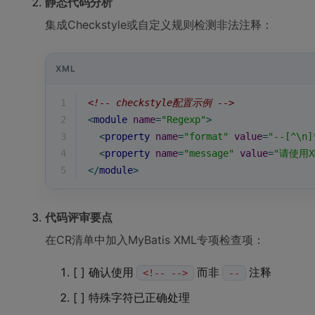
静态代码分析
集成Checkstyle或自定义规则检测非法注释：
XML
1
<!-- checkstyle配置示例 -->
2
<
module
name
=
"Regexp"
>
3
<
property
name
=
"format"
value
=
"--[^\n]
4
<
property
name
=
"message"
value
=
"请使用X
5
</
module
>
代码评审要点
在CR清单中加入MyBatis XML专项检查项：
[ ] 确认使用
而非
注释
<!-- -->
--
[ ] 特殊字符已正确处理