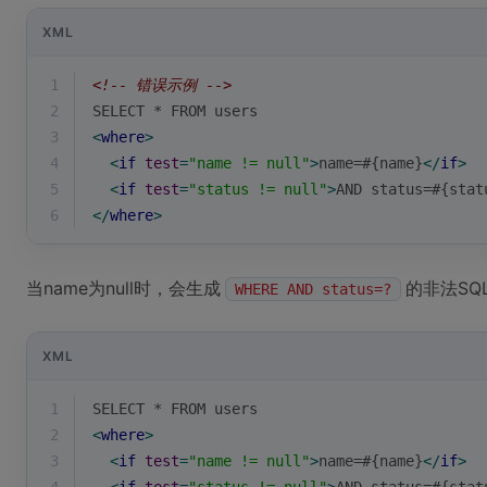
XML
1
<!-- 错误示例 -->
2
SELECT * FROM users
3
<
where
>
4
<
if
test
=
"name != null"
>
name=#{name}
</
if
>
5
<
if
test
=
"status != null"
>
AND status=#{stat
6
</
where
>
当name为null时，会生成
的非法SQ
WHERE AND status=?
XML
1
SELECT * FROM users
2
<
where
>
3
<
if
test
=
"name != null"
>
name=#{name}
</
if
>