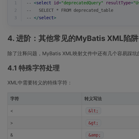
1
-- 
<
select
id
=
"deprecatedQuery"
resultType
=
"U
2
--   SELECT * FROM deprecated_table
3
-- 
</
select
>
4. 进阶：其他常见的MyBatis XML陷阱
除了注释问题，MyBatis XML映射文件中还有几个容易踩
4.1 特殊字符处理
XML中需要转义的特殊字符：
字符
转义写法
<
&lt;
>
&gt;
&
&amp;