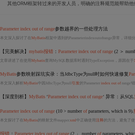
其他ORM框架转过来的开发人员，明确的注释规范能帮助他们快
Parameter index out of range
参数越界的一些处理方法
本文深入探讨了在
MyBatis
框架中遇到的Parameterindexoutofrange异常，详细分析了在Mapper层方法
【完美解决】
mybatis报错
：
Parameter index out of range
(2 ＞ num
文章讲述了在使用
Mybatis
查询MySQL数据库时遇到TypeException，原因在于
MyBatis
参数映射踩坑实录：当JdbcType为null时如何快速修复
Par
本文深入解析
MyBatis
中因JdbcType为null
引发
的'Parameter
index out of
range
【深度剖析】
MyBatis
‘
Parameter index out of range
‘ 异常：从SQL
Parameter index out of range
(10 > number
of
parameters, which is 9).
本文探讨了在
MyBatis
的映射文件mapper.
xml
中正确使用
注释
的方法，避免了使用
报错
：
Parameter index out of range
(2 」 number
of
parameters, whic