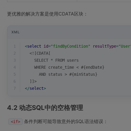
更优雅的解决方案是使用CDATA区块：
XML
1
<
select
id
=
"findByCondition"
resultType
=
"User
2
  <![CDATA[
3
    SELECT * FROM users 
4
    WHERE create_time < #{endDate}
5
      AND status > #{minStatus}
6
  ]]>
7
</
select
>
4.2 动态SQL中的空格管理
条件判断可能导致意外的SQL语法错误：
<if>