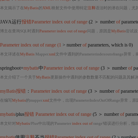
本文揭示了在
MyBatis
的
XML
映射文件中使用特定
注释
语法时的潜在问题，尤
JAVA运行
报错Parameter index out of range
(2 ＞ number
of
paramete
博主在查询SQL时遇到
Parameter index out of range
问题，原因是
MyBatis
尝试设置第2
Parameter index out of range (1
> number
of
parameters, which is 0)
本文详述在
MyBatis
Mapper.
xml
文件中遇到的Parameterindexoutofrange异常
springboot+
mybatis
中
Parameter index out of range
(3 ＞ number
of
par
本文介绍了一个关于
MyBatis
更新操作中遇到的参数数量不匹配的问题及其解决过程。错误出现
myBatis报错
：
Parameter index out of range
(3 ＞ number
of
parameter
在编写
Mybatis
的mapper.
xml
文件中，出现ParameterIndexOutOfRange异
mybatis
/plus
报错 Parameter index out of range
(5 ＞ number
of
param
本文针对
Mybatis
/Plus中出现的'Parameter
index out of
range'错误进行分析，指出常见
mybatis
使用
注释
不当
报错Parameter index out of range
(2 > number