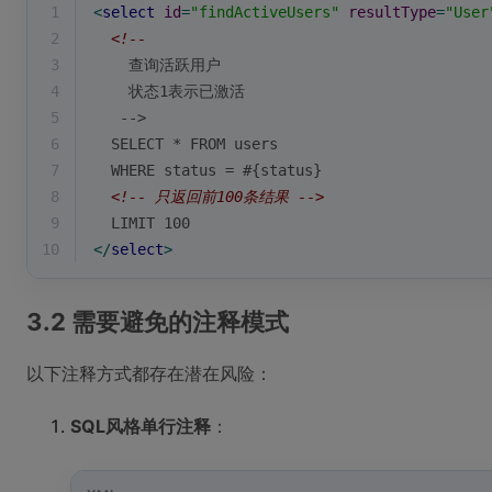
1
<
select
id
=
"findActiveUsers"
resultType
=
"User
2
<!-- 
3
    查询活跃用户
4
    状态1表示已激活
5
   -->
6
  SELECT * FROM users 
7
  WHERE status = #{status}
8
<!-- 只返回前100条结果 -->
9
  LIMIT 100
10
</
select
>
3.2 需要避免的注释模式
以下注释方式都存在潜在风险：
SQL风格单行注释
：