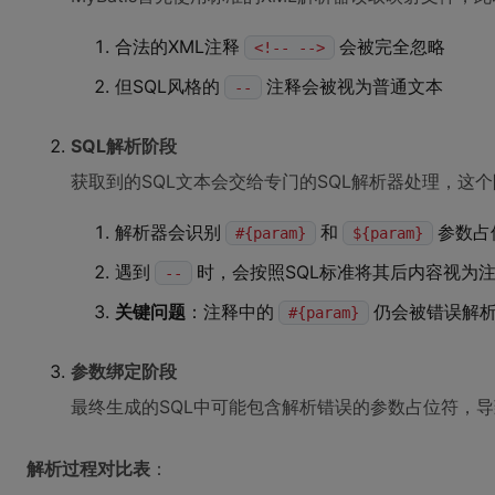
合法的XML注释
会被完全忽略
<!-- -->
但SQL风格的
注释会被视为普通文本
--
SQL解析阶段
获取到的SQL文本会交给专门的SQL解析器处理，这
解析器会识别
和
参数占
#{param}
${param}
遇到
时，会按照SQL标准将其后内容视为
--
关键问题
：注释中的
仍会被错误解
#{param}
参数绑定阶段
最终生成的SQL中可能包含解析错误的参数占位符，
解析过程对比表
：