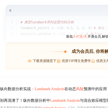
R
1
# 典型landmark序列设置代码示例
2
landmark_points <- 
c
(
0
, 
0.5
, 
1
, 
2
, 
3
) 
# 单位
3
analysis_windows <- 
c
(
1
, 
1
, 
2
, 
2
) 
# 每个lan
最低
0.47元/天
开通会员,解
成为会员后, 你将
下载资源随意下
优质VIP博文免费学
优质文
纵向数据分析实战
：Landmark Analysis
在动态
风险
预测中的应用
别再混淆了！纵向数据分析中
Landmark Analysis
与混合效应模型
本文系统对比纵向数据分析中
Landmark Analysis
（LM）与混合效应模型的核