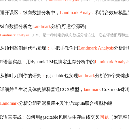
避开误区
：
纵向数据分析中，
Landmark Analysis
和混合效应模型
纵向数据分析之
Landmark
分析[可运行源码]
Landmark analysis
（LM）是一种特定的纵向数据分析方法，它在评估预后和生存分析
从顶刊案例到代码复现
：
手把手教你用
Landmark Analysis
分析肝
R语言实战
：
用dynamicLM包搞定生存分析中的
Landmark Analysi
从柳叶刀到你的研究
：
ggscitable包实现
landmark
分析的5个关键
详细并且生动具体的解释普通COX模型，
landmark
Cox mode
Landmark
分析分组延迟反应➕贝叶斯copula联合模型构建
R语言实战
：
如何用ggscitable包解决生存曲线交叉
问题
（附完整