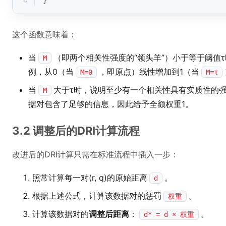
4
}
这个函数意味着：
当
（即两个相关性强度的“领头羊”）小于等于阈值
M
例，从0（当
，即原点）线性增加到1（当
M=0
M=τ
当
大于τ时，说明至少有一个相关性具有实质性的
M
据对包含了足够的信息，因此给予全额权重1。
3.2 调整后的DRI计算流程
改进后的DRI计算只需在标准流程中插入一步：
照常计算每一对(r, q)的原始距离
。
d
根据上述公式，计算该数据对的惩罚
。
权重
计算该数据对的
调整后距离
：
。
d* = d × 权重