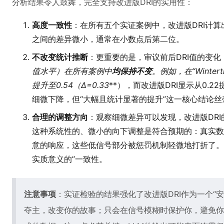
分析结果令人鼓舞，完全支持改进版DRI的实用性：
高度一致性
：在所有五个实证案例中，改进版DRI计算
之间的差异微小，通常在小数点后第二位。
不改变统计推断
：更重要的是，审议前后DRI值的变化（
值水平）在所有案例中
均保持不变
。例如，在“Winter
提升至0.54（Δ=0.33
**），而改进版DRI显示从0.22
细微下降，但“大幅且统计显著的提升”这一核心结论丝
合理的调整方向
：观察细微差异可以发现，改进版DRI
这种系统性的、微小的向下调整是符合预期的：真实数
意的响应，这些低信号部分被惩罚机制轻微地打折了。
实质意义的”一致性。
注意事项
：实证检验的结果强化了改进版DRI作为一个“
夺主，改变你的故事；只会在信号模糊时保护你，避免你