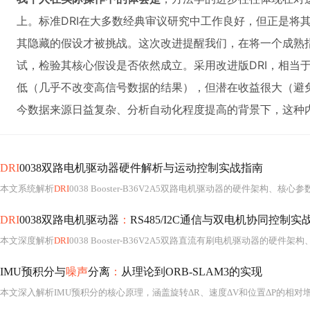
上。标准DRI在大多数经典审议研究中工作良好，但正是将
其隐藏的假设才被挑战。这次改进提醒我们，在将一个成熟
试，检验其核心假设是否依然成立。采用改进版DRI，相当于
低（几乎不改变高信号数据的结果），但潜在收益很大（避
今数据来源日益复杂、分析自动化程度提高的背景下，这种
DRI
0038双路电机驱动器硬件解析与运动控制实战指南
本文系统解析
DRI
0038 Booster-B36V2A5双路电机驱动器的硬件架构、核心参数（36V宽压输入
DRI
0038双路电机驱动器
：
RS485/I2C通信与双电机协同控制实
本文深度解析
DRI
0038 Booster-B36V2A5双路直流有刷电机驱动器的硬件架构、RS485与I2C双通信接口设计及应用要点，涵盖电源管理、保护电路、通信协议实现、差速转向算法与PID闭环控制策略，并提供基于STM32的系统集成与调试
IMU预积分与
噪声
分离
：
从理论到ORB-SLAM3的实现
本文深入解析IMU预积分的核心原理，涵盖旋转ΔR、速度ΔV和位置ΔP的相对