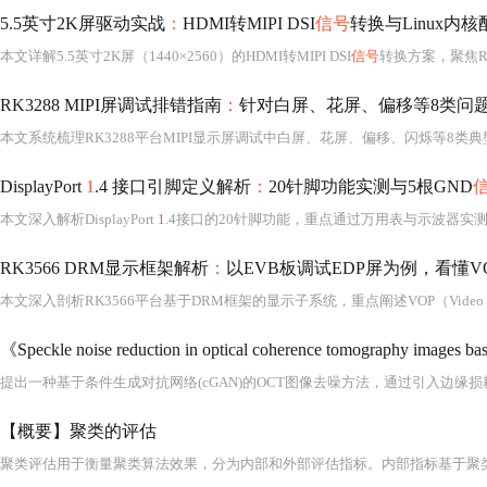
5.5英寸2K屏驱动实战
：
HDMI转MIPI DSI
信号
转换与Linux内
本文详解5.5英寸2K屏（1440×2560）的HDMI转MIPI DSI
信号
转换方案，聚焦RK3588平台下的Linux内核驱动开发。内
RK3288 MIPI屏调试排错指南
：
针对白屏、花屏、偏移等8类问
DisplayPort
1
.4 接口引脚定义解析
：
20针脚功能实测与5根GND
本文深入解析DisplayPort
1
.4接口的20针脚功能，重点通过万用表与示波器实测验证5根GND引脚在主机、线缆及显示器
RK3566 DRM显示框架解析
：
以EVB板调试EDP屏为例，看懂V
提出一种基于条件生成对抗网络(cGAN)的OCT图像去噪方法，通过引入边缘
【概要】聚类的评估