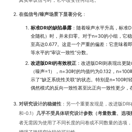
真实审议信号时，它不改变任何结论。
在低信号/噪声场景下显著分化
：
标准DRI的缺陷暴露
：随着噪声水平升高，标准D
全随机）时，并未归零。对于n=30的小组，它稳定
至高达0.677。这是一个严重的偏差：它意味
等水平的“审议一致性”分数。
改进版DRI的有效校正
：改进版DRI则表现出更
（噪声=1），n=30时的均值约为0.132，n=1
示了“缺乏系统性关联”的状态。特别是n=100
偶然模式的反向一致性甚至比正向一致性更少，
对研究设计的稳健性
：另一个重要发现是，改进版DRI在
和-0.1）
几乎不受具体研究设计参数（考量数量、选项
者无需因为使用了不同长度的问卷或不同数量的选项，而