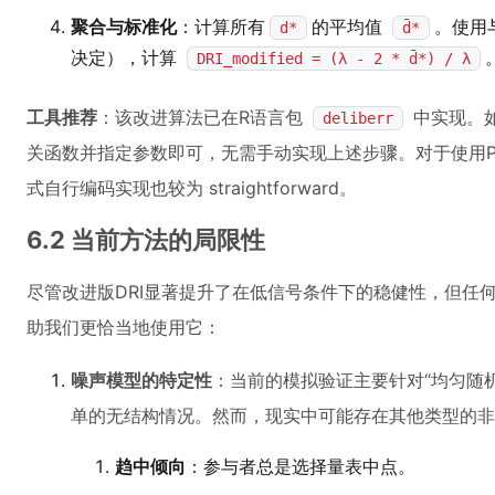
聚合与标准化
：计算所有
的平均值
。使用
d*
d̄*
决定），计算
DRI_modified = (λ - 2 * d̄*) / λ
工具推荐
：该改进算法已在R语言包
中实现。
deliberr
关函数并指定参数即可，无需手动实现上述步骤。对于使用Py
式自行编码实现也较为 straightforward。
6.2 当前方法的局限性
尽管改进版DRI显著提升了在低信号条件下的稳健性，但任
助我们更恰当地使用它：
噪声模型的特定性
：当前的模拟验证主要针对“均匀随
单的无结构情况。然而，现实中可能存在其他类型的非
趋中倾向
：参与者总是选择量表中点。