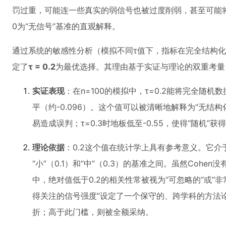
罚过重，可能连一些真实的弱信号也被过度削弱，甚至可能将
0为“无信号”基准的直观解释。
通过系统的敏感性分析（模拟不同τ值下，指标在完全结构
定了
τ = 0.2
为最优选择。其理由基于实证与理论的双重考量
实证表现
：在n=100的模拟中，τ=0.2能将完全随机
平（约-0.096）。这个值可以被清晰地解释为“无结构化
易造成误判；τ=0.3时地板低至-0.55，使得“随机
理论依据
：0.2这个值在统计学上具有参考意义。它介于
“小”（0.1）和“中”（0.3）的基准之间。虽然Cohe
中，绝对值低于0.2的相关性常被视为“可忽略的”或“非
得关注的信号强度”设定了一个保守的、跨学科的方法
折；高于此门槛，则被全额采纳。