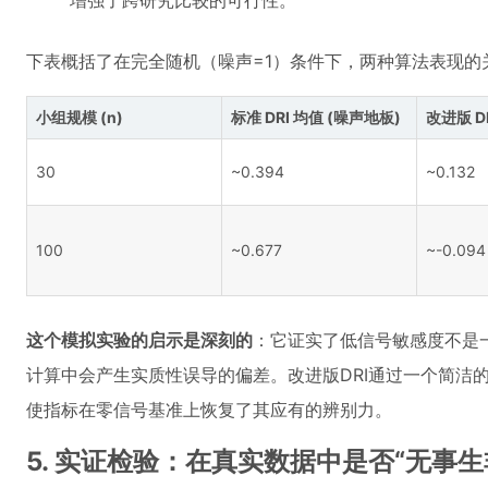
增强了跨研究比较的可行性。
下表概括了在完全随机（噪声=1）条件下，两种算法表现的
小组规模 (n)
标准 DRI 均值 (噪声地板)
改进版 DR
30
~0.394
~0.132
100
~0.677
~-0.094
这个模拟实验的启示是深刻的
：它证实了低信号敏感度不是
计算中会产生实质性误导的偏差。改进版DRI通过一个简洁
使指标在零信号基准上恢复了其应有的辨别力。
5. 实证检验：在真实数据中是否“无事生