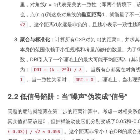
里，对角线r = q代表完美的一致性（即两个情境下
么，点(r, q)到这条对角线的
垂直距离
d，就衡量了不
。这个距离d永远是非负的，且越小表示一致性越
√2
聚合与标准化
：计算所有C×P对(r, q)的距离d，并
本身的范围依赖于小组规模和考量/偏好的数量。为了得
数，DRI引入了一个理论上的最大可能平均距离λ（其
为：
。当所有点都落在对角
DRI = (λ - 2*d̄) / λ
。当一致性为零时，
。理论上，当出现完
1
DRI = 0
2.2 低信号陷阱：当“噪声”伪装成“信号”
问题的症结就隐藏在第二步的距离计算中。考虑一对相关系数(
真实值都应该是0，但抽样波动使它们分别变成了0.05和-0.
。这个距离非常小！在DRI的聚合
(-0.03)| / √2 ≈ 0.056