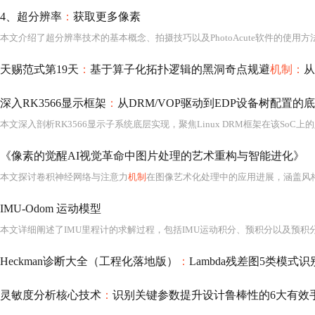
4、超分辨率
：
获取更多像素
天赐范式第19天
：
基于算子化拓扑逻辑的黑洞奇点规避
机制：
从
深入RK3566显示框架
：
从DRM/VOP驱动到EDP设备树配置的
《像素的觉醒AI视觉革命中图片处理的艺术重构与智能进化》
本文探讨卷积神经网络与注意力
机制
在图像艺术化处理中的应用进展，涵盖风格迁移、笔触建模与多模态融合等关键技术。通过特征空间重构、
IMU-Odom 运动模型
本文详细阐述了IMU里程计的求解过程，包括IMU运动积分、预积分以及预积
Heckman诊断大全（工程化落地版）
：
Lambda残差图5类模式识别图谱、Heckit残差检验p值
灵敏度分析核心技术
：
识别关键参数提升设计鲁棒性的6大有效