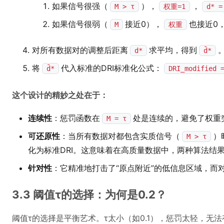
如果信号很强（
），
，
M > τ
权重=1
d* =
如果信号很弱（
接近0），
也接近0
M
权重
对所有数据对的调整后距离
求平均，得到
d*
d̄*
将
代入标准的DRI标准化公式：
d̄*
DRI_modified =
这个设计的精妙之处在于：
连续性
：惩罚函数在
处是连续的，避免了权重
M = τ
可还原性
：当所有数据对都包含实质信号（
）
M > τ
化为标准DRI。这意味着在高质量数据中，两种算法结
针对性
：它精准地打击了“原点附近”的低信息区域，而
3.3 阈值τ的选择：为何是0.2？
阈值τ的选择是平衡艺术。τ太小（如0.1），惩罚太轻，无法