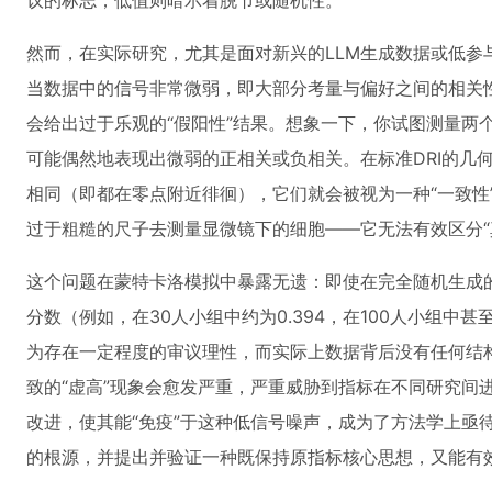
议的标志；低值则暗示着脱节或随机性。
然而，在实际研究，尤其是面对新兴的LLM生成数据或低参
当数据中的信号非常微弱，即大部分考量与偏好之间的相关性
会给出过于乐观的“假阳性”结果。想象一下，你试图测量两
可能偶然地表现出微弱的正相关或负相关。在标准DRI的几
相同（即都在零点附近徘徊），它们就会被视为一种“一致性
过于粗糙的尺子去测量显微镜下的细胞——它无法有效区分“真
这个问题在蒙特卡洛模拟中暴露无遗：即使在完全随机生成的
分数（例如，在30人小组中约为0.394，在100人小组中甚
为存在一定程度的审议理性，而实际上数据背后没有任何结
致的“虚高”现象会愈发严重，严重威胁到指标在不同研究间进
改进，使其能“免疫”于这种低信号噪声，成为了方法学上亟
的根源，并提出并验证一种既保持原指标核心思想，又能有