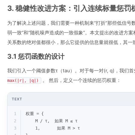
3. 稳健性改进方案：引入连续标量惩罚
为了解决上述问题，我们需要一种机制来“打折”那些低信号
弱一致”和“随机噪声造成的一致假象”。本文提出的改进方
关系数的绝对值都很小，那么它提供的信息量就很低，其一
3.1 惩罚函数的设计
我们引入一个阈值参数τ（tau）。对于每一对(r, q)，我
。 然后，定义一个连续的惩罚权重：
max(|r|, |q|)
TEXT
1
权重 = {
2
    M / τ,  如果 M ≤ τ
3
    1,       如果 M > τ