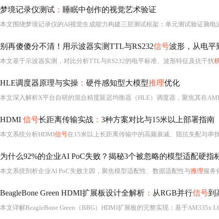
梦境记录仪测试
：
睡眠中创作的视觉艺术验证
本文围绕梦境记录仪的AI视觉生成能力构建三层测试框架
：
单元测试验证脑电波传感器精度，集成测试评估梦境数据解析准确率（达8
别再傻傻分不清！用示波器实测TTL与RS232
信号
波形，从电平
本文基于示波器实测，对比分析TTL与RS232的电平标准、波形特征及抗干扰
HLE调度器原理与实操
：
硬件感知型大模型
推理
优化
HDMI
信号
长距离传输实战
：
3种方案对比与15米以上部署指南
本文系统分析HDMI
信号
在15米以上长距离传输中的高频衰减、阻抗失配与串扰等核心挑战，重点对比光纤HDMI线（支持100米+无损4K）、HDMI o
为什么92%的企业AI PoC失败？揭秘3个被忽略的模型适配硬
本文系统剖析企业AI PoC失败主因，聚焦模型适配性、数据适配性与
推理
服务化能
BeagleBone Green HDMI扩展板设计全解析
：
从RGB并行
信号
到
本文详解BeagleBone Green（BBG）HDMI扩展板的完整实现
：
基于AM335x