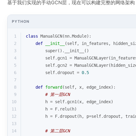
基于我们实现的手动GCN层，现在可以构建完整的网络架构
PYTHON
1
class
ManualGCN
(
nn.Module
):
2
def
__init__
(
self, in_features, hidden_si
3
super
().__init__()
4
        self.gcn1 = ManualGCNLayer(in_feature
5
        self.gcn2 = ManualGCNLayer(hidden_siz
6
        self.dropout = 
0.5
7
8
def
forward
(
self, x, edge_index
):
9
# 第一层GCN
10
        h = self.gcn1(x, edge_index)
11
        h = F.relu(h)
12
        h = F.dropout(h, p=self.dropout, trai
13
14
# 第二层GCN