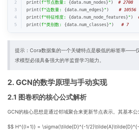
2
print
(
f"节点数量: 
{data.num_nodes}
"
)  
# 2708
3
print
(
f"边数量: 
{data.num_edges}
"
)    
# 10556
4
print
(
f"特征维度: 
{data.num_node_features}
"
)  
5
print
(
f"类别数: 
{data.num_classes}
"
)   
# 7
提示：Cora数据集的一个关键特点是极低的标签率——仅
求模型必须具备强大的半监督学习能力。
2. GCN的数学原理与手动实现
2.1 图卷积的核心公式解析
GCN的核心思想是通过邻域聚合来更新节点表示。其基本公
$$ H^{(l+1)} = \sigma(\tilde{D}^{-1/2}\tilde{A}\tilde{D}^{