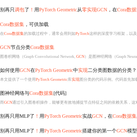
别再只
调包
了
！
用
PyTorch Geometric
从
零实现GCN
，在
Cora数
Cora数据集
，可供加载
在
Cora数据集
的加载过程中，通常会用到如
PyTorch
这样的深度学习框架，以及
GCN
节点分类
Cora数据集
图卷积网络（Graph Convolutional Network,
GCN
）是图神经网络（Graph Neural Networks, GNNs）中最具代表性、理论基础最扎实且应用最广泛的模型之一，其核心思想是将传统卷积操作从欧几里得空间（如图像的二维网格）推广至非欧
如何使用
GCN
在
PyTorch Geometric
中
实现
二分类图数据的分类？
本文提供了一个使用
PyTorch Geometric
库
实现
图分类的代码示例。代码首先加
图神经网络与
Cora数据集
[代码]
而
GCN
通过引入图卷积操作，能够更有效地捕捉节点特征之间的依赖关系，这对于
别再只用MLP了
！
用
PyTorch Geometric
实战
GCN
，在
Cora数据集
别再只用MLP了
！
用
PyTorch Geometric
搭建你的第一个
GCN
模型