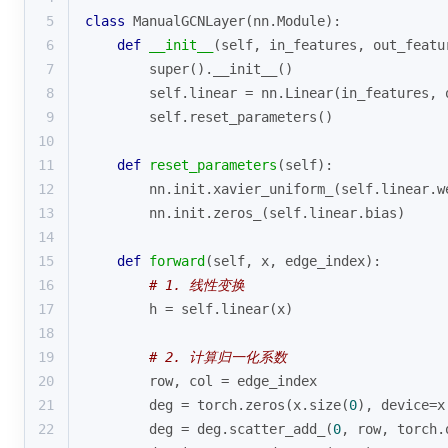
5
class
ManualGCNLayer
(
nn.Module
):
6
def
__init__
(
self, in_features, out_featu
7
super
().__init__()
8
        self.linear = nn.Linear(in_features, 
9
        self.reset_parameters()
10
11
def
reset_parameters
(
self
):
12
        nn.init.xavier_uniform_(self.linear.w
13
        nn.init.zeros_(self.linear.bias)
14
15
def
forward
(
self, x, edge_index
):
16
# 1. 线性变换
17
        h = self.linear(x)
18
19
# 2. 计算归一化系数
20
        row, col = edge_index
21
        deg = torch.zeros(x.size(
0
), device=x
22
        deg = deg.scatter_add_(
0
, row, torch.