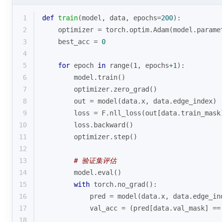
1
def
train
(
model, data, epochs=
200
):
2
    optimizer = torch.optim.Adam(model.parame
3
    best_acc = 
0
4
5
for
 epoch 
in
range
(
1
, epochs+
1
):
6
        model.train()
7
        optimizer.zero_grad()
8
        out = model(data.x, data.edge_index)
9
        loss = F.nll_loss(out[data.train_mask
10
        loss.backward()
11
        optimizer.step()
12
13
# 验证集评估
14
        model.
eval
()
15
with
 torch.no_grad():
16
            pred = model(data.x, data.edge_in
17
            val_acc = (pred[data.val_mask] ==
18