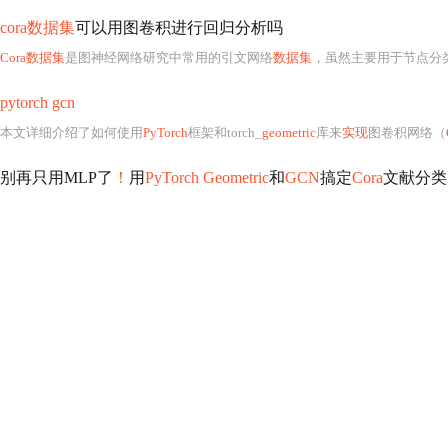
cora数据集
可以用图卷积进行回归分析吗
Cora数据集
是图神经网络研究中常用的引文网络
数据集
，虽然主要用于节点分类，
pytorch gcn
本文详细介绍了如何使用
PyTorch
框架和torch_
geometric
库来
实现
图卷积网络（
别再只用MLP了
！
用
PyTorch Geometric
和
GCN
搞定
Cora
文献分类