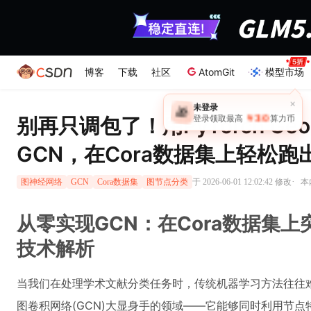
博客
下载
社区
AtomGit
模型市场
×
未登录
🎁
￥30
别再只调包了！用PyTorch Geo
登录领取最高
算力币
GCN，在Cora数据集上轻松跑
·
于 2026-06-01 12:02:42 修改
本
图神经网络
GCN
Cora数据集
图节点分类
从零实现GCN：在Cora数据集上
技术解析
当我们在处理学术文献分类任务时，传统机器学习方法往往
图卷积网络(GCN)大显身手的领域——它能够同时利用节