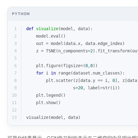
PYTHON
1
def
visualize
(
model, data
):
2
    model.
eval
()
3
    out = model(data.x, data.edge_index)
4
    z = TSNE(n_components=
2
).fit_transform(ou
5
6
    plt.figure(figsize=(
8
,
8
))
7
for
 i 
in
range
(dataset.num_classes):
8
        plt.scatter(z[data.y == i, 
0
], z[data
9
                   s=
20
, label=
str
(i))
10
    plt.legend()
11
    plt.show()
12
13
visualize(model, data)