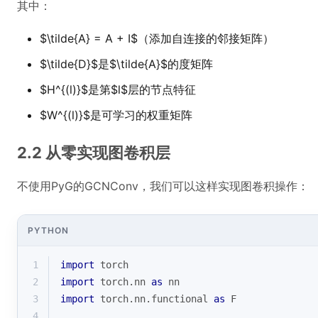
其中：
$\tilde{A} = A + I$（添加自连接的邻接矩阵）
$\tilde{D}$是$\tilde{A}$的度矩阵
$H^{(l)}$是第$l$层的节点特征
$W^{(l)}$是可学习的权重矩阵
2.2 从零实现图卷积层
不使用PyG的GCNConv，我们可以这样实现图卷积操作：
PYTHON
1
import
 torch
2
import
 torch.nn 
as
 nn
3
import
 torch.nn.functional 
as
 F
4