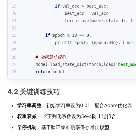
19
if
 val_acc > best_acc:
20
                best_acc = val_acc
21
                torch.save(model.state_dict()
22
23
if
 epoch % 
10
 == 
0
:
24
print
(
f'Epoch: 
{epoch:03d}
, Loss:
25
26
# 加载最佳模型
27
    model.load_state_dict(torch.load(
'best_mo
28
return
 model
4.2 关键训练技巧
学习率调整
：初始学习率设为0.01，配合Adam优化器
权重衰减
：L2正则化系数设为5e-4防止过拟合
早停机制
：基于验证集准确率保存最佳模型