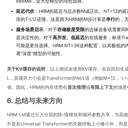
886MB，是大型模型的理想选择。
延迟代价
：HRM的延迟与总步数M成正比。NT=12的延迟
倍的T-L12还慢。这是因为HRM的M步计算是
串行
的，无
服务场景启示
：对于
存储极度受限
的边缘设备或需要同
是决定性的。对于
高并发、低延迟
的在线服务，标准Tran
可能是更佳选择。HRM NT=36这种配置，以其极低的内存
署“深度”模型的可能性。
关于KV缓存的说明
：以上测试未使用KV缓存。在自回归生成
L，其缓存大小会是Transformer的M/L倍（例如M=12
省。因此，HRM的内存优势在
首次推理
或
有限上下文
的场景
6. 总结与未来方向
HRM-LM通过引入分层的快-慢模块和循环参数共享，为
不是在Universal Transformer的失败经验上小修