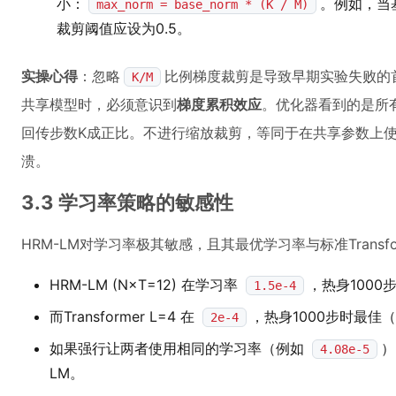
小：
。例如，当基
max_norm = base_norm * (K / M)
裁剪阈值应设为0.5。
实操心得
：忽略
比例梯度裁剪是导致早期实验失败的
K/M
共享模型时，必须意识到
梯度累积效应
。优化器看到的是所
回传步数K成正比。不进行缩放裁剪，等同于在共享参数上
溃。
3.3 学习率策略的敏感性
HRM-LM对学习率极其敏感，且其最优学习率与标准Trans
HRM-LM (N×T=12) 在学习率
，热身1000步
1.5e-4
而Transformer L=4 在
，热身1000步时最佳（va
2e-4
如果强行让两者使用相同的学习率（例如
）
4.08e-5
LM。