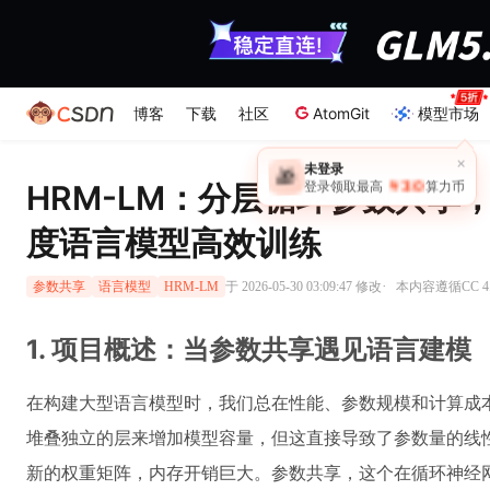
博客
下载
社区
AtomGit
模型市场
×
未登录
🎁
￥30
HRM-LM：分层循环参数共享，
登录领取最高
算力币
度语言模型高效训练
·
于 2026-05-30 03:09:47 修改
本内容遵循CC 4
参数共享
语言模型
HRM-LM
1. 项目概述：当参数共享遇见语言建模
在构建大型语言模型时，我们总在性能、参数规模和计算成本之间
堆叠独立的层来增加模型容量，但这直接导致了参数量的线
新的权重矩阵，内存开销巨大。参数共享，这个在循环神经网