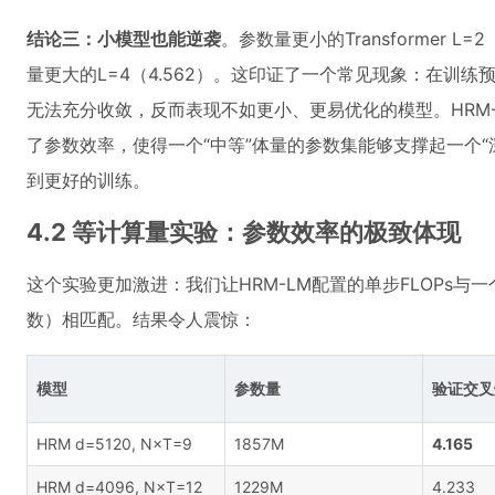
结论三：小模型也能逆袭
。参数量更小的Transformer L
量更大的L=4（4.562）。这印证了一个常见现象：在训
无法充分收敛，反而表现不如更小、更易优化的模型。HRM
了参数效率，使得一个“中等”体量的参数集能够支撑起一个
到更好的训练。
4.2 等计算量实验：参数效率的极致体现
这个实验更加激进：我们让HRM-LM配置的单步FLOPs与一个庞大
数）相匹配。结果令人震惊：
模型
参数量
验证交叉熵 
HRM d=5120, N×T=9
1857M
4.165
HRM d=4096, N×T=12
1229M
4.233