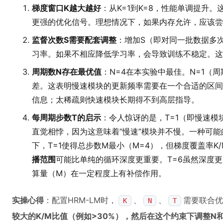
梯度窗口K越大越好
：从K=1到K=8，性能单调提升
更强的优化信号。理想情况下，如果内存允许，应该尝试
监督次数S需要配套调整
：增加S（即对同一批数据多
习率。如果不相应降低学习率，会导致训练不稳定。这
周期数N存在最优值
：N=4在本实验中最佳。N=1（
差。这表明慢速模块的更新频率需要在一个合适的区间
信息；太稀疏则快速模块长期得不到高层指导。
每周期步数T的启示
：令人惊讶的是，T=1（即慢速
直觉相悖，因为这意味着“慢速”模块并不慢。一种可能
下，T=1使得总步数M最小（M=4），但梯度覆盖率K
播范围
可能比单纯的循环深度更重要。T=6虽然深度更
算量（M）在一定程度上有补偿作用。
实操心得
：配置HRM-LM时，
、
、
需要联合优
K
N
T
较大的K/M比值（例如>30%），然后在这个约束下调整N和