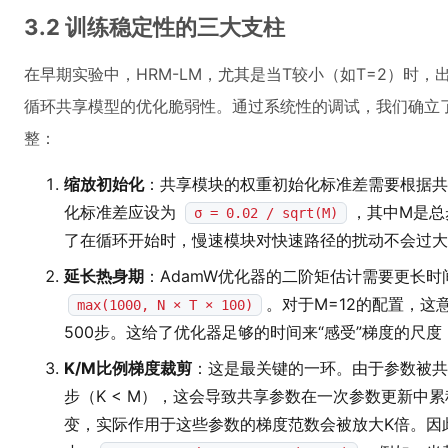
3.2 训练稳定性的三大支柱
在早期实验中，HRM-LM，尤其是当T较小（如T=2）时
循环共享模型的优化脆弱性。通过系统性的调试，我们确立了
整：
缩放初始化
：共享模块的权重初始化标准差需要根据共
化标准差应设为
，其中M是总
σ = 0.02 / sqrt(M)
了在循环开始时，慢速模块对快速路径的扰动不会过大
延长热身期
：AdamW优化器的二阶矩估计需要更长
。对于M=12的配置，这
max(1000, N × T × 100)
500步。这给了优化器足够的时间来“感受”梯度的尺
K/M比例梯度裁剪
：这是最关键的一环。由于参数被共
步（K < M），这会导致共享参数在一次参数更新中
变，实际作用于这些参数的梯度范数会被放大K倍。因