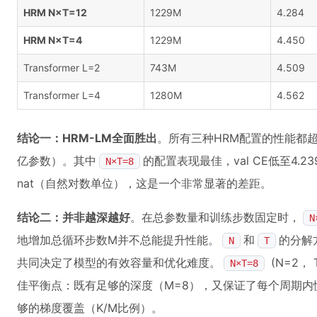
HRM N×T=12
1229M
4.284
HRM N×T=4
1229M
4.450
Transformer L=2
743M
4.509
Transformer L=4
1280M
4.562
结论一：HRM-LM全面胜出
。所有三种HRM配置的性能都超过了参
亿参数）。其中
的配置表现最佳，val CE低至4.239，
N×T=8
nat（自然对数单位），这是一个非常显著的差距。
结论二：并非越深越好
。在总参数量和训练步数固定时，
N
地增加总循环步数M并不总能提升性能。
和
的分解
N
T
共同决定了模型的有效容量和优化难度。
(N=2，
N×T=8
佳平衡点：既有足够的深度（M=8），又保证了每个周期内
够的梯度覆盖（K/M比例）。