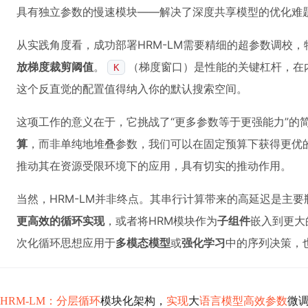
具有独立参数的慢速模块——解决了深度共享模型的优化难
从实践角度看，成功部署HRM-LM需要精细的超参数调校
放梯度裁剪阈值
。
（梯度窗口）是性能的关键杠杆，在
K
这个反直觉的配置值得纳入你的默认搜索空间。
这项工作的意义在于，它挑战了“更多参数等于更强能力”的
算
，而非单纯地堆叠参数，我们可以在固定预算下获得更优
推动其在资源受限环境下的应用，具有切实的推动作用。
当然，HRM-LM并非终点。其串行计算带来的高延迟是主
更高效的循环实现
，或者将HRM模块作为
子组件
嵌入到更大
次化循环思想应用于
多模态模型
或
强化学习
中的序列决策，
HRM-LM：分层循环
模块化架构，
实现
大
语言模型高效参数
微