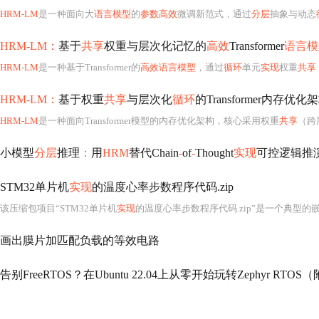
HRM-LM
是一种面向大
语言模型
的
参数高效
微调新范式，通过
分层
抽象与动态
HRM-LM：
基于
共享
权重与层次化记忆的
高效
Transformer
语言模
HRM-LM
是一种基于Transformer的
高效语言模型
，通过
循环
单元
实现
权重
共享
HRM-LM：
基于权重
共享
与层次化
循环
的Transformer内存优
HRM-LM
是一种面向Transformer模型的内存优化架构，核心采用权重
共享
（跨
小模型
分层
推理
：
用
HRM
替代Chain
-
of
-
Thought
实现
可控逻辑推
STM32单片机
实现
的温度心率步数程序代码.zip
该压缩包项目“STM32单片机
实现
的温度心率步数程序代码.zip”是一个典型的嵌入式多传感器融合健康监测系统
画出膜片加匹配负载的等效电路
告别FreeRTOS？在Ubuntu 22.04上从零开始玩转Zephyr RT