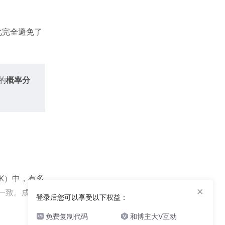
此完全避免了
的
概率分
K）中，有多
×
一致。成功
登录后您可以享受以下权益：
免费复制代码
和博主大V互动