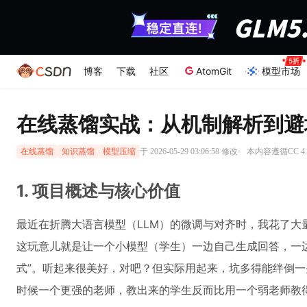
博客
下载
社区
AtomGit
模型市场
在线蒸馏实战：从机制解析到避
·
于 2026-05-29 03:06:58 修改
本内容遵循CC 4.
在线蒸馏
知识蒸馏
模型压缩
1. 项目概述与核心价值
最近在折腾大语言模型（LLM）的微调与对齐时，我花了大量时间研究在
这玩意儿就是让一个小模型（学生）一边自己生成回答，一边
式”。听起来很美好，对吧？但实际用起来，坑多得能绊倒
时候一个更强的老师，教出来的学生反而比用一个弱老师教得