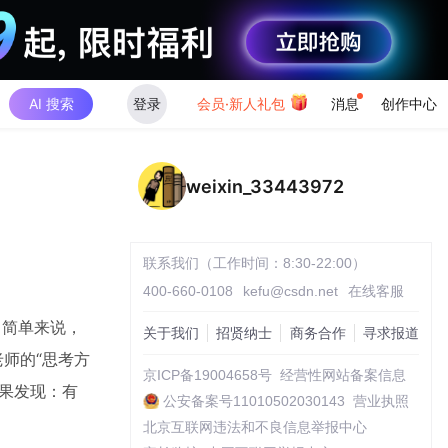
AI 搜索
登录
会员·新人礼包
消息
创作中心
weixin_33443972
联系我们（工作时间：8:30-22:00）
400-660-0108
kefu@csdn.net
在线客服
术。简单来说，
关于我们
招贤纳士
商务合作
寻求报道
师的“思考方
京ICP备19004658号
经营性网站备案信息
果发现：有
公安备案号11010502030143
营业执照
北京互联网违法和不良信息举报中心