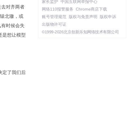
家长监护
中国互联网举报中心
是去对齐两者
网络110报警服务
Chrome商店下载
南辕北辙，或
账号管理规范
版权与免责声明
版权申诉
出版物许可证
么有时候会失
©1999-2026北京创新乐知网络技术有限公司
还是想让模型
这决定了我们后