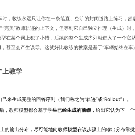
车时，教练永远只让你在一条笔直、空旷的封闭道路上练习，然
“完美”教师轨迹的上下文，但等到它自己独立推理（生成）时
模型在某个词上犯了小错，后续的整个生成序列就进入了一个它
用，甚至会产生误导。这就好比教练的教案是基于“车辆始终在车
”上教学
己来生成完整的回答序列（我们称之为“轨迹”或“Rollout”）。
之后，教师模型都会基于
学生已经生成的前缀
，给出它认为下一个
上的输出分布，尽可能地向教师模型在该步骤上的输出分布靠拢