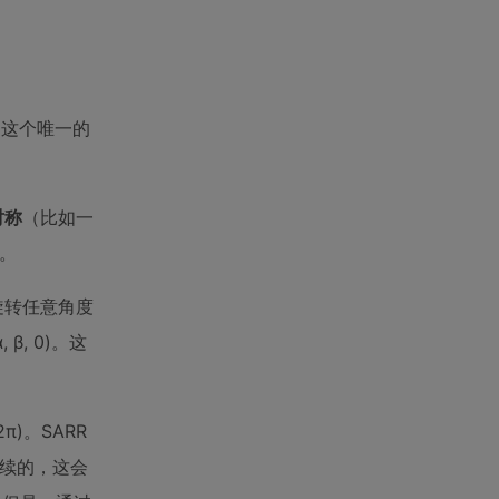
到这个唯一的
对称
（比如一
。
旋转任意角度
, β, 0)。这
2π)。SARR
连续的，这会