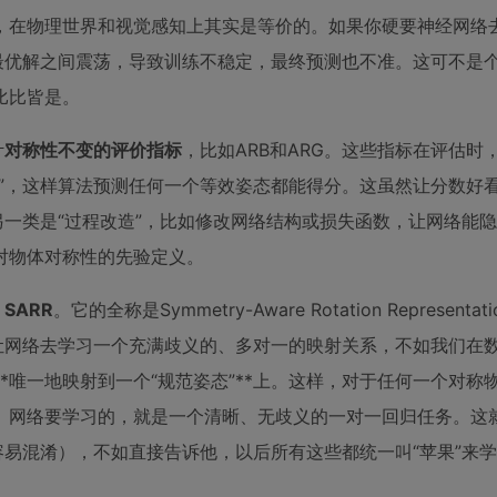
，在物理世界和视觉感知上其实是等价的。如果你硬要神经网络
最优解之间震荡，导致训练不稳定，最终预测也不准。这可不是
比比皆是。
计
对称性不变的评价指标
，比如ARB和ARG。这些指标在评估时
”，这样算法预测任何一个等效姿态都能得分。这虽然让分数好
另一类是“过程改造”，比如修改网络结构或损失函数，让网络能
对物体对称性的先验定义。
：
SARR
。它的全称是Symmetry-Aware Rotation Representa
让网络去学习一个充满歧义的、多对一的映射关系，不如我们在
*唯一地映射到一个“规范姿态”**上。这样，对于任何一个对称
。网络要学习的，就是一个清晰、无歧义的一对一回归任务。这
容易混淆），不如直接告诉他，以后所有这些都统一叫“苹果”来