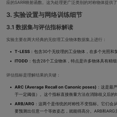
应的SARR映射函数。这为处理更广泛类别的对称物体提供
3. 实验设置与网络训练细节
3.1 数据集与评估指标解读
实验主要在两大经典的无纹理工业物体数据集上进行：
T-LESS
：包含30个无纹理的工业物体，在多个光照和
ITODD
：包含28个工业物体，特点是许多物体具有精
评估指标是理解结果的关键：
ARC (Average Recall on Canonic poses)
：这是最
于一定阈值）。这个指标直接衡量方法在消除歧义后的绝
ARB/ARG
：这两个是传统的对称性不变指标。它们会
要预测出任意一个等效姿态，就能得高分。ARB和ARG