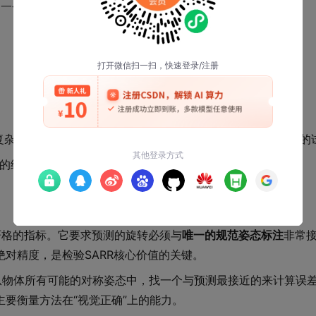
了一个清晰的框架。
复杂背景下的RGB-D图像。对称性复杂，是检验姿态估计算法的
细的结构和内部空洞，挑战性同样很高。
严格的指标。它要求预测的旋转必须与
唯一的规范姿态标注
非常
对精度，是检验SARR核心价值的关键。
从物体所有可能的对称姿态中，找一个与预测最接近的来计算误
主要衡量方法在“视觉正确”上的能力。