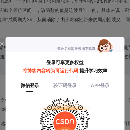
道，一个角度γ的正弦和余弦值，对于γ和γ+2π/N是不同的
γ的N个等价区间上，该函数的值是连续且唯一的。具体来说，它
的信号“拉伸”成周期为2π，从而消除了由于对称性带来的周期性歧义，
界处存在跳变或不连续，那么当物体的真实姿态恰好处于边界附
难，会导致预测结果在边界处剧烈波动，极不稳定。SARR通过
文中主要处理了T-LESS和ITODD数据集中出现的几类对称性
个对称类别，都需要预先定义其对应的规范映射函数Φ。
出物体的对称群（包括更复杂的如镜像对称、球对称等），就可