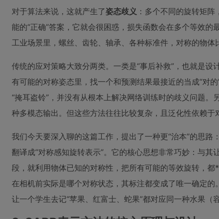
对于算法来说，这就产生了
姿态歧义
：多个不同的旋转矩阵
能的“正确”答案，它就会很困惑，损失函数会在多个等效的
工业场景里，螺丝、齿轮、轴承、各种标准件，对称的物体
传统的应对策略大致分两类。一类是“事后补救”，也就是设
有可能的对称姿态里，找一个和预测结果最接近的当成“对的
“掩耳盗铃”，并没有从根本上解决网络训练时的歧义问题。
种多模态输出。但这些方法往往比较复杂，且泛化性依赖于
我们今天要深入聊的这篇工作，提出了一种更“治本”的思路
翻译成“对称感知旋转表示”。它的核心思想非常巧妙：与其
段，就利用物体已知的对称性，把所有可能的等效旋转，都*
在相机前实际是哪个对称状态，其标注都变成了唯一确定的
让一个学生去记“苹果、红富士、蛇果”都对应同一种水果（