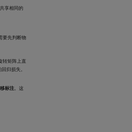
体共享相同的
络需要先判断物
旋转矩阵上直
的回归损失。
移标注
。这