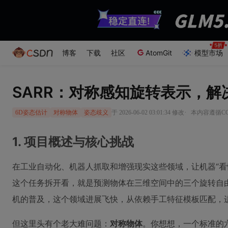
博客
下载
社区
AtomGit
模型市场
SARR：对称感知旋转表示，解
·
于 2026-06-02 03:01:34 修改
本内容遵循CC 
6D姿态估计
对称物体
姿态歧义
1. 项目概述与核心挑战
在工业自动化、机器人抓取和增强现实这些领域，让机器“看
这个任务拆开看，就是预测物体在三维空间中的三个旋转自
机的普及，这个领域进展飞快，从依赖手工特征模板匹配，
但这里头有个老大难问题：
对称物体
。你想想，一个标准的