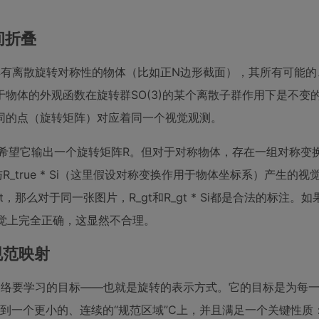
间折叠
具有离散旋转对称性的物体（比如正N边形截面），其所有可能的
物体的外观函数在旋转群SO(3)的某个离散子群作用下是不变
同的点（旋转矩阵）对应着同一个视觉观测。
输出一个旋转矩阵R。但对于对称物体，存在一组对称变换{S1, S2
与R_true * Si（这里假设对称变换作用于物体坐标系）产生的
，那么对于同一张图片，R_gt和R_gt * Si都是合法的标注。
管视觉上完全正确，这显然不合理。
规范映射
网络要学习的目标——也就是旋转的表示方式。它的目标是为每
射到一个更小的、连续的“规范区域”C上，并且满足一个关键性质