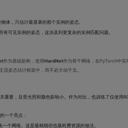
类物体，只估计最显著的那个实例的姿态。
所有可见实例的姿态，这涉及到更复杂的实例匹配问题。
et
作为基础架构，使用
HardNet
作为骨干网络，在PyTorch中
的主流姿态估计框架中，而不必大动干戈。
关重要，且受光照和颜色影响小。作为对比，也训练了仅使用R
的一个亮点：
练一个网络。这是最精细但也最耗费资源的做法。