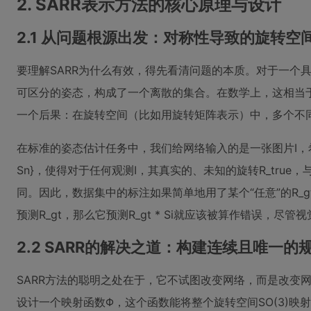
2. SARR表示方法的核心原理与设计
2.1 从问题根源出发：对称性导致的旋转空
要理解SARR为什么有效，得先看清问题的本质。对于一个
可区分的姿态，构成了一个离散的集合。在数学上，这相当于
一个后果：在旋转空间（比如用旋转矩阵表示）中，多个不
在标准的姿态估计任务中，我们给网络输入的是一张图片I，希望它
Sn}，使得对于任何观测I，其真实的、未知的旋转R_true，
同。因此，数据集中的标注如果简单地用了某个“任意”的R_gt
预测R_gt，那么它预测R_gt * Si就应该被算作错误，尽
2.2 SARR的解决之道：构建连续且唯一的
SARR方法的聪明之处在于，它不试图改变网络，而是改变
设计一个映射函数Φ，这个函数能将整个旋转空间SO(3)映