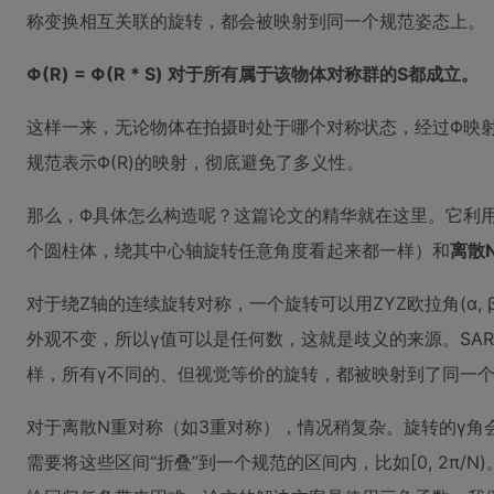
称变换相互关联的旋转，都会被映射到同一个规范姿态上。
Φ(R) = Φ(R * S) 对于所有属于该物体对称群的S都成立。
这样一来，无论物体在拍摄时处于哪个对称状态，经过Φ映射后
规范表示Φ(R)的映射，彻底避免了多义性。
那么，Φ具体怎么构造呢？这篇论文的精华就在这里。它利
个圆柱体，绕其中心轴旋转任意角度看起来都一样）和
离散
对于绕Z轴的连续旋转对称，一个旋转可以用ZYZ欧拉角(α,
外观不变，所以γ值可以是任何数，这就是歧义的来源。SA
样，所有γ不同的、但视觉等价的旋转，都被映射到了同一个(α, 
对于离散N重对称（如3重对称），情况稍复杂。旋转的γ角会有N个等价的区间：[
需要将这些区间“折叠”到一个规范的区间内，比如[0, 2π