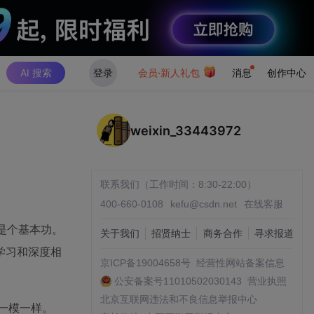
AI 搜索
登录
会员·新人礼包
消息
创作中心
weixin_33443972
联系我们（工作时间：8:30-22:00）
400-660-0108
kefu@csdn.net
在线客服
是个基本功。
关于我们
招贤纳士
商务合作
寻求报道
学习和深度相
京ICP备19004658号
经营性网站备案信息
公安备案号11010502030143
营业执照
北京互联网违法和不良信息举报中心
一模一样。