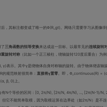
，其标注都变成了唯一的Φ(R_gt)。网络只需要学习从图像I
用了
三角函数的恒等变换
来达成这一目标。以最常见的
连续旋转
N重旋转对称
（比如一个正三棱柱，绕轴旋转120度后重合）为例
 β, γ)表示。其中γ是绕物体自身对称轴的旋转。由于物体绕该轴
RR的规范映射很简单：
直接将γ置零
。即，Φ_continuous(R) = (α
β, 0)上。
0, 2π/N), [2π/N, 4π/N), ..., [2π(N-1)/N, 
/N)。但它不能简单取模，因为取模运算在边界处（如2π/N）是不