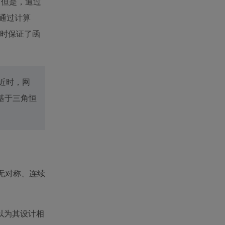
。但是，通过
通过计算
同时保证了函
近时，网
基于三角恒
：无对称、连续
以为其设计相