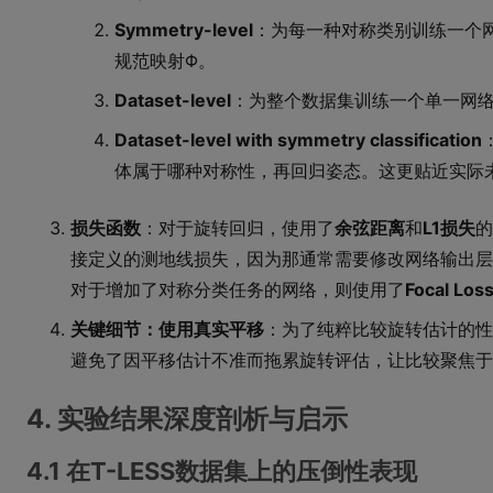
Symmetry-level
：为每一种对称类别训练一个网
规范映射Φ。
Dataset-level
：为整个数据集训练一个单一网
Dataset-level with symmetry classification
体属于哪种对称性，再回归姿态。这更贴近实际
损失函数
：对于旋转回归，使用了
余弦距离
和
L1损失
的
接定义的测地线损失，因为那通常需要修改网络输出层
对于增加了对称分类任务的网络，则使用了
Focal Los
关键细节：使用真实平移
：为了纯粹比较旋转估计的性
避免了因平移估计不准而拖累旋转评估，让比较聚焦于
4. 实验结果深度剖析与启示
4.1 在T-LESS数据集上的压倒性表现