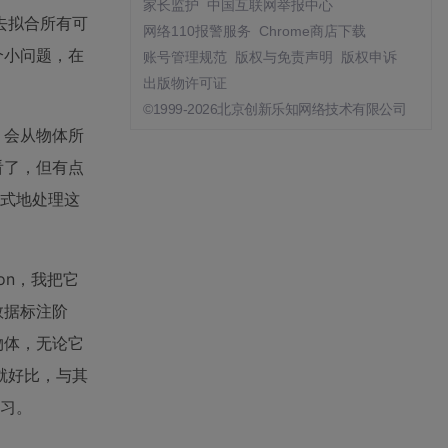
家长监护
中国互联网举报中心
去拟合所有可
网络110报警服务
Chrome商店下载
个小问题，在
账号管理规范
版权与免责声明
版权申诉
出版物许可证
©1999-2026北京创新乐知网络技术有限公司
，会从物体所
看了，但有点
隐式地处理这
tion，我把它
数据标注阶
物体，无论它
就好比，与其
学习。