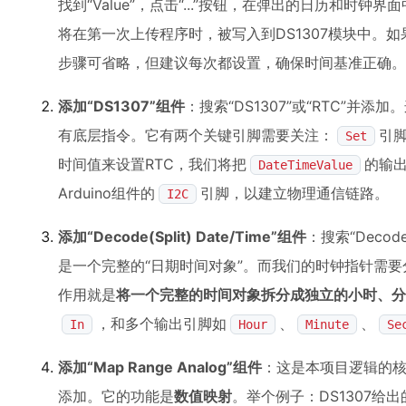
找到“Value”，点击“...”按钮，在弹出的日历和时
将在第一次上传程序时，被写入到DS1307模块中。如
步骤可省略，但建议每次都设置，确保时间基准正确。
添加“DS1307”组件
：搜索“DS1307”或“RTC”并添
有底层指令。它有两个关键引脚需要关注：
引
Set
时间值来设置RTC，我们将把
的输
DateTimeValue
Arduino组件的
引脚，以建立物理通信链路。
I2C
添加“Decode(Split) Date/Time”组件
：搜索“Decod
是一个完整的“日期时间对象”。而我们的时钟指针需要
作用就是
将一个完整的时间对象拆分成独立的小时、分
，和多个输出引脚如
、
、
In
Hour
Minute
Se
添加“Map Range Analog”组件
：这是本项目逻辑的核心
添加。它的功能是
数值映射
。举个例子：DS1307给出