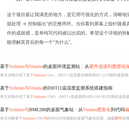
这个项目最让我满意的地方，是它用可视化的方式，清晰地呈现
据处理 -> 控制输出”的完整闭环。当你看到屏幕上指针随
作的成就感，是单纯写代码难以比拟的。希望这个详细的拆
能理解其背后的每一个“为什么”。
基于
Arduino与Visuino
的桌面环境监测站
：
从
硬件连接到图形化
本文详细介绍了基于
Arduino
Uno、DHT11温湿度传感器和I2C LCD屏的桌
基于
Arduino与Visuino
的DHT11温湿度监测系统搭建指南
本文详细介绍了基于
Arduino
UNO、DHT11传感器和SSD1306 OLED屏的
基于
Arduino与
BME280的桌面气象站
：
从
Visuino图形化
到代码
本文详解基于
Arduino
UNO
与
BME280传感器的桌面气象站实现，涵盖
硬件
连接（