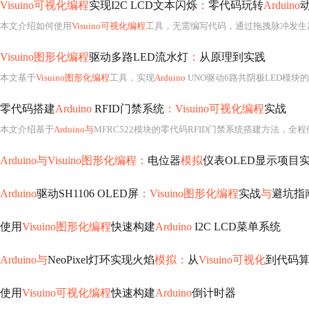
Visuino可视化编程
实现I2C LCD文本闪烁
：
零代码玩转
Arduino
本文介绍如何使用
Visuino可视化编程
工具，无需编写代码，通过拖拽脉冲发生器、边缘检测器、数字多路源
Visuino图形化编程
驱动多路LED流水灯
：
从原理到实践
本文基于
Visuino图形化编程
工具，实现
Arduino
UNO驱动6路共阴极LED模
零代码搭建
Arduino
RFID门禁系统
：Visuino可视化编程
实战
本文介绍基于
Arduino与
MFRC522模块的零代码RFID门禁系统搭建方法，全程
Arduino与Visuino图形化编程：
电位器
模拟
仪表OLED显示项目
Arduino
驱动SH1106 OLED屏
：Visuino图形化编程
实战
与
避坑指
使用
Visuino图形化编程
快速构建
Arduino
I2C LCD菜单系统
Arduino与
NeoPixel灯环实现火焰
模拟：
从
Visuino可视化
到代码
使用
Visuino可视化编程
快速构建
Arduino
倒计时器