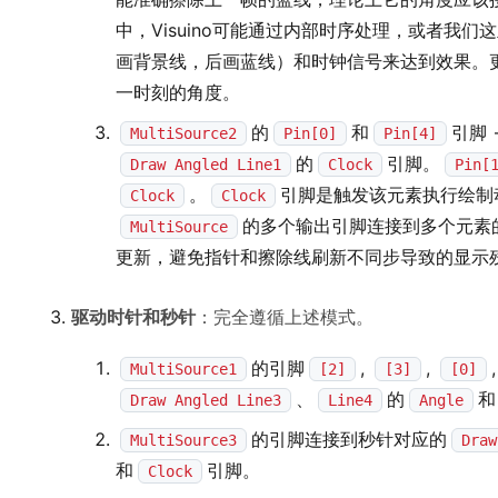
中，Visuino可能通过内部时序处理，或者我
画背景线，后画蓝线）和时钟信号来达到效果。更精
一时刻的角度。
的
和
引脚 
MultiSource2
Pin[0]
Pin[4]
的
引脚。
Draw Angled Line1
Clock
Pin[
。
引脚是触发该元素执行绘制
Clock
Clock
的多个输出引脚连接到多个元素
MultiSource
更新，避免指针和擦除线刷新不同步导致的显示
驱动时针和秒针
：完全遵循上述模式。
的引脚
,
,
MultiSource1
[2]
[3]
[0]
、
的
和
Draw Angled Line3
Line4
Angle
的引脚连接到秒针对应的
MultiSource3
Draw
和
引脚。
Clock