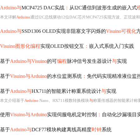
Arduino与
MCP4725 DAC实战
：
从I2C通信到波形生成的嵌入式
本文详解
Arduino
通过I2C总线驱动12位DAC芯片MCP4725实现方波、正弦
Arduino与
SSD1306 OLED实现非阻塞文字闪烁的
Visuino可视化
Visuino图形化编程
实现OLED按钮交互
：
嵌入式系统入门实践
基于
Arduino与Visuino
的可
编程
脉冲信号发生器设计
与
实现
基于
Visuino与Arduino
的水位监测系统
：
免代码实现精准液位监
基于
Arduino与
HX711的智能累计称重系统设计
与
实现
本文介绍基于
Arduino
Nano、HX711模数转换模块
与
称重传感器的智能累计称
使用
Visuino与Arduino
实现伺服电机定时控制
：
自动化沙漏项目
基于
Arduino与
DCF77模块构建离线高精度
时钟
系统