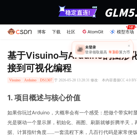
博客
下载
社区
AtomGit
模型市场
×
未登录
🎁
￥30
基于Visuino与Arduino的
登录领取最高
算力币
接到可视化编程
·
于 2026-05-28 13:28:31 修改
本内容遵循CC 4.0 B
Visuino
Arduino
DS1307
1. 项目概述与核心价值
如果你玩过Arduino，大概率会有一个感受：想做个带实
光是驱动一个显示屏，初始化、画图、刷新就够折腾半天，再
据、计算指针角度……一套流程下来，几百行代码是家常便