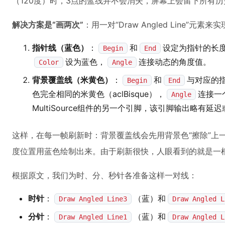
（120度）时，3点的蓝线并不会消失，屏幕上会留下所有
解决方案是“画两次”
：用一对“Draw Angled Line”
指针线（蓝色）
：
和
设定为指针的长
Begin
End
设为蓝色，
连接动态的角度值。
Color
Angle
背景覆盖线（米黄色）
：
和
与对应的
Begin
End
色完全相同的米黄色（aclBisque），
连接一
Angle
MultiSource组件的另一个引脚，该引脚输出略有延
这样，在每一帧刷新时：背景覆盖线会先用背景色“擦除”上
度位置用蓝色绘制出来。由于刷新很快，人眼看到的就是一
根据原文，我们为时、分、秒针各准备这样一对线：
时针
：
（蓝）和
Draw Angled Line3
Draw Angled L
分针
：
（蓝）和
Draw Angled Line1
Draw Angled L