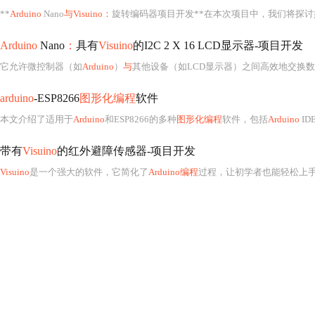
**
Arduino
Nano
与Visuino：
旋转编码器项目开发**在本次项目中，我们将探讨
Arduino
Nano
：
具有
Visuino
的I2C 2 X 16 LCD显示器-项目开发
它允许微控制器（如
Arduino
）
与
其他设备（如LCD显示器）之间高效地交换数据，仅需两
arduino
-ESP8266
图形化编程
软件
本文介绍了适用于
Arduino
和ESP8266的多种
图形化编程
软件，包括
Arduino
ID
带有
Visuino
的红外避障传感器-项目开发
Visuino
是一个强大的软件，它简化了
Arduino编程
过程，让初学者也能轻松上