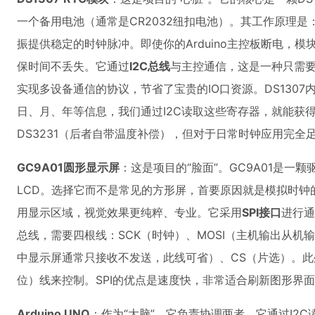
一个备用电池（通常是CR2032纽扣电池）。其工作原理
振提供稳定的时钟脉冲。即使你的Arduino主控板断电，
保时间不丢失。它通过
I2C总线
与主控通信，这是一种只需要
实现多设备通信的协议，节省了宝贵的IO口资源。DS130
日、月、年等信息，我们通过I2C读取这些寄存器，就能获
DS3231（后者自带温度补偿），但对于日常时钟应用完全
GC9A01圆形显示屏
：这是项目的“脸面”。GC9A01是一颗
LCD。选择它而不是常见的方形屏，首要原因就是模拟时钟
用显示区域，视觉效果更纯粹、专业。它采用
SPI接口
进行通
总线，需要四根线：SCK（时钟）、MOSI（主机输出从机
中显示屏通常只接收不发送，此线可省）、CS（片选）。此外
位）线来控制。SPI的优点是速度快，非常适合刷新图形界
Arduino UNO
：作为“大脑”，它负责协调两者。它通过I2C读取