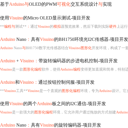
基于
Arduino与
OLED的PWM
可视化
交互系统设计
与
实现
使用
Visuino
的Micro OLED显示测试-项目开发
**
编程与
测试**
：
通过
Visuino
的
模拟
器预览效果，然后下载到实际
硬件
上运行。注意
Arduino
Nano
：
具有
Visuino
的BH1750环境光I2C传感器-项目开
Arduino
Nano
与
BH1750数字光传感器结合
Visuino图形化
开发环境，构成了一套高效、便捷的环境光检测系统，广泛适用于智
Arduino
+
Visuino：
带旋转编码器的步进电机控制-项目开发
Visuino
是一款
图形化编程
软件，使得
Arduino编程
变得更加直观和简单，特别适合初学
Arduino
和
Visuino：
通过按钮控制伺服-项目开发
**
Visuino
工具**
Visuino
是一个直观的
图形化编程
环境，专为
Arduino
设计。它允许用户
使用
Visuino
的两个
Arduino
板之间的I2C通信-项目开发
Visuino
是一款强大的
图形化编程
环境，它允许用户通过拖放的方式创建
Arduin
Arduino
Nano
：
具有
Visuino
的旋转编码器-项目开发