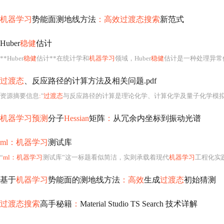
机器学习
势能面测地线方法
：高效过渡态搜索
新范式
Huber
稳健
估计
**Huber
稳健
估计**在统计学和
机器学习
领域，Huber
稳健
估计是一种处理异常
过渡态
、反应路径的计算方法及相关问题.pdf
资源摘要信息
:
"
过渡态
与反应路径的计算是理论化学、计算化学及量子化学模拟中的核心课题，直接关系到对化学反应机理
机器学习预测
分子
Hessian
矩阵
：
从冗余内坐标到振动光谱
ml：机器学习
测试库
“
ml：机器学习
测试库”这一标题看似简洁，实则承载着现代
机器学习
工程化实
基于
机器学习
势能面的测地线方法
：高效
生成
过渡态
初始猜测
过渡态搜索
高手秘籍
：
Material Studio TS Search 技术详解