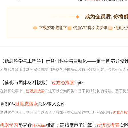
成为会员后, 你将
下载资源随意下
优质VIP博文免费学
优质文
【信息科学与工程学】计算机科学与自动化——第十篇 芯片设计
【催化与固体材料模拟】
过渡态搜索
.pptx
在计算化学中，
过渡态搜索
方法可以分为四类
：
基于初猜结构的算法、基于反应物与产物
算例06-
过渡态搜索
具体输入文件
通过这个算例，学习者可以深入了解如何在实际操作中运用VASP进行
过渡态搜
机器学习
势函数
Hessian
微调
：
高精度声子计算与
过渡态搜索
实