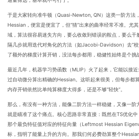
通量筛选，基本就不可行了。
于是大家转向准牛顿（Quasi-Newton, QN）这类一阶
Hessian，便宜是便宜了，但“猜”出来的曲率经常不准。
域，算法很容易迷失方向，要么收敛到错误的鞍点，要么干
隔几步就用迭代对角化的方法（如Jacobi-Davidson）
了额外的梯度计算开销，没法每步都用，稳健性始终是个挑
最近几年，机器学习势函数（MLIP）火了起来，它能以接
过自动微分算出精确的Hessian。这听起来很美，但每步都算全
内存开销依然比单纯算梯度大得多，还是不够“轻快”。
那么，有没有一种方法，能像二阶方法一样稳健，又像一阶
就是瞄准了这个痛点。核心思路非常直接：既然在TS优化中，
那个最负特征值对应的特征向量（Leftmost Hessian Eige
标，指明了能量上升的方向。那我们何必费劲算整个Hessi