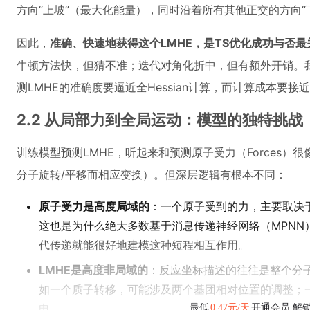
方向“上坡”（最大化能量），同时沿着所有其他正交的方向“
因此，
准确、快速地获得这个LMHE，是TS优化成功与否最
牛顿方法快，但猜不准；迭代对角化折中，但有额外开销。
测LMHE的准确度要逼近全Hessian计算，而计算成本要
2.2 从局部力到全局运动：模型的独特挑战
训练模型预测LMHE，听起来和预测原子受力（Forces）很
分子旋转/平移而相应变换）。但深层逻辑有根本不同：
原子受力是高度局域的
：一个原子受到的力，主要取决
这也是为什么绝大多数基于消息传递神经网络（MPNN）
代传递就能很好地建模这种短程相互作用。
LMHE是高度非局域的
：反应坐标描述的往往是整个分
如一个质子转移，可能涉及两个基团相对位置的调整；
电
最低
0.47元/天
开通会员,解