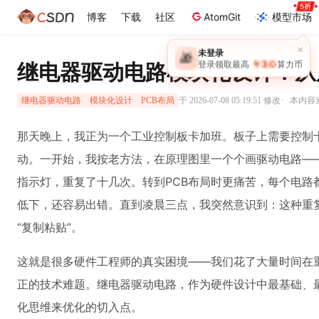
博客
下载
社区
AtomGit
模型市场
×
未登录
🎁
￥30
继电器驱动电路模块化设计：从
登录领取最高
算力币
·
于 2026-07-08 05:19:51 修改
本内容遵
继电器驱动电路
模块化设计
PCB布局
那天晚上，我正为一个工业控制板卡加班。板子上需要控制
动。一开始，我按老方法，在原理图里一个个画驱动电路——
指示灯，重复了十几次。转到PCB布局时更痛苦，每个电路
低下，还容易出错。直到凌晨三点，我突然意识到：这种重复
“复制粘贴”。
这就是很多硬件工程师的真实困境——我们花了大量时间在
正的技术难题。继电器驱动电路，作为硬件设计中最基础、
化思维来优化的切入点。