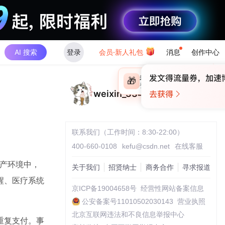
AI 搜索
登录
会员·新人礼包
消息
创作中心
×
未登录
🎁
￥30
登录领取最高
算力币
weixin_33491377
联系我们（工作时间：8:30-22:00）
400-660-0108
kefu@csdn.net
在线客服
生产环境中，
关于我们
招贤纳士
商务合作
寻求报道
醒、医疗系统
京ICP备19004658号
经营性网站备案信息
公安备案号11010502030143
营业执照
北京互联网违法和不良信息举报中心
重复支付。事