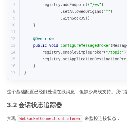
7
        registry.addEndpoint(
"/ws"
)
8
                .setAllowedOrigins(
"*"
)
9
                .withSockJS();
10
    }
11
12
@Override
13
public
void
configureMessageBroker
(Messag
14
        registry.enableSimpleBroker(
"/topic"
)
15
        registry.setApplicationDestinationPre
16
    }
17
}
这个基础配置已经能处理在线消息，但缺少离线支持。我们
3.2 会话状态追踪器
实现
来监控连接状态：
WebSocketConnectionListener