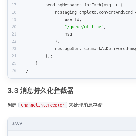
17
        pendingMessages.forEach(msg -> {
18
            messagingTemplate.convertAndSendT
19
                userId, 
20
"/queue/offline"
, 
21
                msg
22
            );
23
            messageService.markAsDelivered(ms
24
        });
25
    }
26
}
3.3 消息持久化拦截器
创建
来处理消息存储：
ChannelInterceptor
JAVA