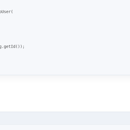
oUser(
g.getId());