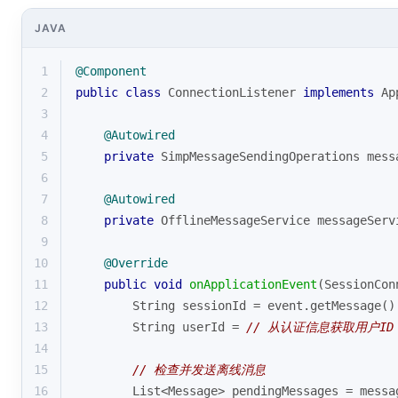
JAVA
1
@Component
2
public
class
ConnectionListener
implements
Ap
3
4
@Autowired
5
private
 SimpMessageSendingOperations mess
6
7
@Autowired
8
private
 OfflineMessageService messageServ
9
10
@Override
11
public
void
onApplicationEvent
(SessionCon
12
        String sessionId = event.getMessage()
13
        String userId = 
// 从认证信息获取用户ID
14
15
// 检查并发送离线消息
16
        List<Message> pendingMessages = messa