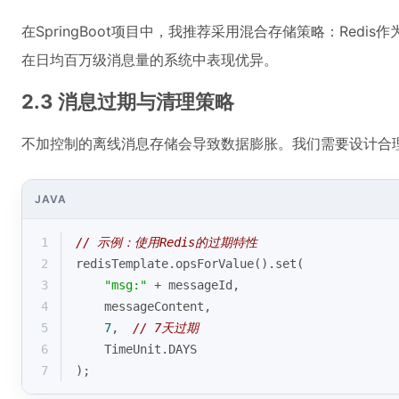
在SpringBoot项目中，我推荐采用混合存储策略：Red
在日均百万级消息量的系统中表现优异。
2.3 消息过期与清理策略
不加控制的离线消息存储会导致数据膨胀。我们需要设计合
JAVA
1
// 示例：使用Redis的过期特性
2
redisTemplate.opsForValue().set(
3
"msg:"
 + messageId, 
4
    messageContent,
5
7
,  
// 7天过期
6
    TimeUnit.DAYS
7
);