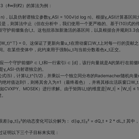
3（ℓ∞到ℓ2）的算法为例：
3/2} n)，以及仿射谱独立参数γ_ASI = 100√(d log n)。根据γ_ASI计算基区间大小s
τ。若是，则算法中止（但在分析中，我们使用一个更严格的、基于(10)式的
）更新守护前缀集合I_t。这包括添加新激活的基区间，以及根据合并规则3.
 A_i(W_t)^⊤⟩ = 0。这保证了更新向量u_t在滑动窗口W_t上对每一行的贡
。在某些变体中，此约束用于强制u_t与当前分数着色x_t正交。
的每一行对应一个守护前缀P ∈ I_t和一行索引i ∈ [d]，该行向量就是A的第i行在前缀
}是γ_ASI-仿射谱独立的。
(5)，计算U_t^{1/2}，并乘以一个独立同分布的Rademacher随机向
)。如果某个坐标的绝对值达到1，则将其舍入为±1（最终着色），并将其移出活跃窗口W_
PY、MOSEK）进行求解。由于矩阵U_t的维度是|W_t| × |W_t| 
建。
可以分解为： d∥φ_t∥₂² = dQ_t + 2 * dL_t 其中，dQ_t = ⟨d
这通过证明以下三个子目标来实现：