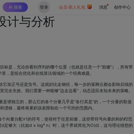
AI 搜索
登录
会员·新人礼包
消息
创作中心
设计与分析
目标是，无论你看到序列的哪个位置（也就是任意一个“前缀”），所有带
科学里，是组合优化和在线算法领域的一个经典难题。
定给它加正号还是负号。这就好比走钢丝，每一步的落脚点都会影响后续的
里完全失效。我们需要一种能够“边走边看”，动态适应未知未来的策略。
量是谱独立的，那么它的各个分量几乎是“各行其是”的，一个分量的取值
和漂移，最终将累积误差限制在一个可控的范围内。
每个向量分配±1的符号，使得对于任意前缀，这些带符号向量的和的ℓ2范
当维度d足够大（比如d ≥ log⁴ n）时，这个界就简化为O(d)，这与理论猜想的