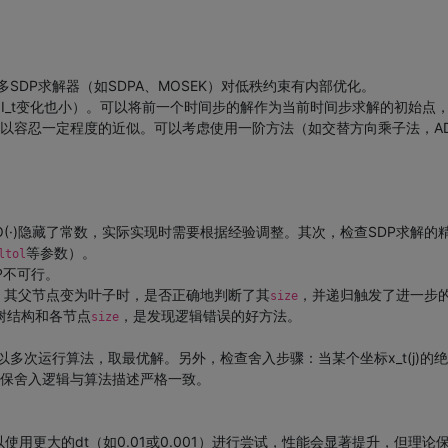
：
。许多SDP求解器（如SDPA、MOSEK）对低秩约束有内部优化。
化小，I_t变化也小）。可以将前一个时间步的解作为当前时间步求解的初始点
以容忍一定程度的近似。可以考虑使用一阶方法（如交替方向乘子法，A
(·)隐藏了常数，实际实现时需要根据经验调整。其次，检查SDP求解的
等参数）。
ltol
DP不可行。
后，其父节点变为叶子时，是否正确地判断了其
，并递归触发了进一步
size
的树结构和各节点
，是发现逻辑错误的好方法。
size
运行算法，取最优解。另外，检查舍入步骤：当某个坐标x_t(j)的绝对值达到
保舍入逻辑与算法描述严格一致。
中可以使用更大的dt（如0.01或0.001）进行尝试，性能会显著提升，但理