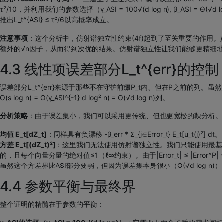
τ²/10，并利用我们的参数选择（γ_ASI = 100√(d log n), β_ASI = Θ
推出L_t^{ASI} ≤ τ²/6以高概率成立。
注意事项
：这个分析中，仿射谱独立性约束(4f)起到了至关重要的作用。如果没有它，我
额外的√n因子，从而得到次优的结果。仿射谱独立性让我们能够更精细地利用φ
4.3 线性项误差部分L_t^{err}的控制
误差部分L_t^{err}来源于那些不在守护前缀P_t内、但在P之前的列。虽
O(s log n) = O(γ_ASI^{-1} d log² n) = O(√d log n)列。
分析策略
：由于误差集小，我们可以采用更传统、但也更宽松的鞅分析。类似地，我们构造正则化过程Z
均值 E_t[dZ_t]
：同样具有负漂移 -β_err * Σ_{j∈Error_t} E_t[u_t(j)²] dt。
方差 E_t[(dZ_t)²]
：这里我们无法使用仿射谱独立性。我们只能使用最基础的界：E_t[⟨dφ_t^
的，且每个向量分量的绝对值≤1（ℓ∞约束）。由于|Error_t| ≤ |Error^P| =
虽然这个方差界比ASI部分要弱，但因为误差集本身很小（O(√d log n)），
4.4 参数平衡与最终界
整个证明的精髓在于参数的平衡：