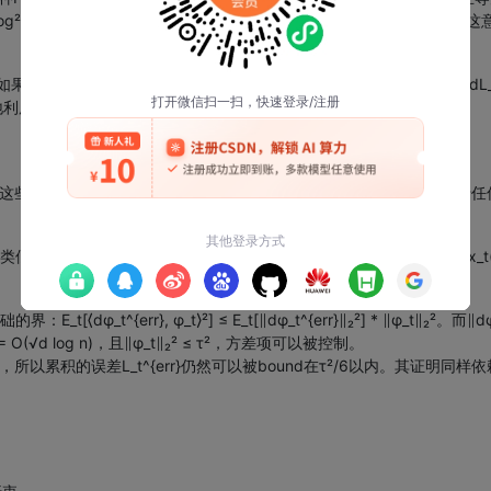
(√d log² n), τ² = Ω(d^{3/2} log² n)），可以计算出指数项δξ =
们只能对⟨dφ_t, φ_t⟩²使用柯西-施瓦茨不等式得到E_t[(dL_t)²] 
_t与dφ_t^{ASI}之间的结构，得到紧得多的方差上界。
然这些列上的更新dφ_t^{err}不享受ASI约束，但命题3.6告诉我们，
_t = L_t^{err} - β_err * Σ_{j ∈ Error_t} x_t(j)²，
{err}, φ_t⟩²] ≤ E_t[∥dφ_t^{err}∥₂²] * ∥φ_t∥₂²。而∥dφ_
 O(√d log n)，且∥φ_t∥₂² ≤ τ²，方差项可以被控制。
所以累积的误差L_t^{err}仍然可以被bound在τ²/6以内。其证明同样依