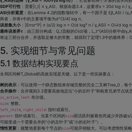
γ_ASI的选择（γ_ASI = 100√(d log n)）
：它需要在两个矛盾的需求间
SDP可行性
：需要|I_t| ≤ γ_ASI。根据命题3.4，这要求s = 20d log n
ASI分析紧度
：在Lemma 4.2的指数项δξ中，有一个因子是 ξβ_ASI / (γ_
两者，并将τ中的主要项平衡为d^{3/4} log n。
误差集大小
：|Error^P| ≤ (s/2) log n = O(d log² n / γ_ASI) 
最终误差界τ
：由三部分构成：Q_t贡献的O(d)项，L_t^{ASI}分析中由γ_ASI τ
将这三部分合并，并选取足够大的常数，就得到了定理1.3中的最终界：O(d + d^{3/4} 
5. 实现细节与常见问题
5.1 数据结构实现要点
全局区间树T_Global的高效实现是关键。以下是一些实操要点：
树的表示
：可以使用一个静态数组来存储完整的完全二叉树Tree_0，每个节点
合并操作
：合并规则3.3需要高效地定位“小的左叶子”和检查兄弟节点
: 布尔值。
is_active_leaf
: 整数。
size
,
: 指针或索引。
left_child
right_child
: 指针或索引。 当某个区间的
因活跃列被着色而减少并跌破s/
parent
size
可能变成一个需要合并的“小的左叶子”或“小的右叶子”）。
惰性更新
：频繁地更新每个节点的
可能开销较大。可以考虑惰性策略
size