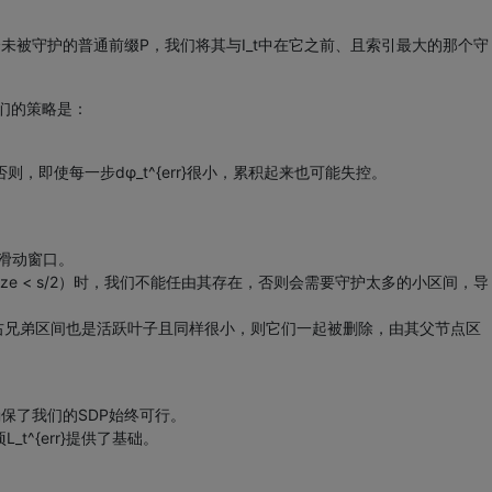
个未被守护的普通前缀P，我们将其与I_t中在它之前、且索引最大的那个守
。我们的策略是：
即使每一步dφ_t^{err}很小，累积起来也可能失控。
前滑动窗口。
ze < s/2）时，我们不能任由其存在，否则会需要守护太多的小区间，导
右兄弟区间也是活跃叶子且同样很小，则它们一起被删除，由其父节点区
I。这确保了我们的SDP始终可行。
项L_t^{err}提供了基础。