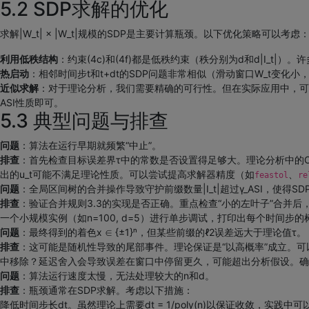
5.2 SDP求解的优化
求解|W_t| × |W_t|规模的SDP是主要计算瓶颈。以下优化策略可以考虑
利用低秩结构
：约束(4c)和(4f)都是低秩约束（秩分别为d和d|I_t|）
热启动
：相邻时间步t和t+dt的SDP问题非常相似（滑动窗口W_t变
近似求解
：对于理论分析，我们需要精确的可行性。但在实际应用中，可
ASI性质即可。
5.3 典型问题与排查
问题
：算法在运行早期就频繁“中止”。
排查
：首先检查目标误差界τ中的常数是否设置得足够大。理论分析中的O
出的u_t可能不满足理论性质。可以尝试提高求解器精度（如
、
feastol
re
问题
：全局区间树的合并操作导致守护前缀数量|I_t|超过γ_ASI，使得S
排查
：验证合并规则3.3的实现是否正确。重点检查“小的左叶子”合并
一个小规模实例（如n=100, d=5）进行单步调试，打印出每个时间步
问题
：最终得到的着色x ∈ {±1}ⁿ，但某些前缀的ℓ2误差远大于理论值τ。
排查
：这可能是随机性导致的尾部事件。理论保证是“以高概率”成立。可以多次
中移除？延迟舍入会导致误差在窗口中停留更久，可能超出分析假设。确
问题
：算法运行速度太慢，无法处理较大的n和d。
排查
：瓶颈通常在SDP求解。考虑以下措施：
降低时间步长dt。虽然理论上需要dt = 1/poly(n)以保证收敛，实践