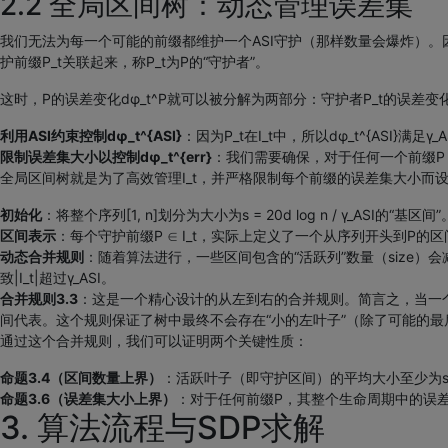
2.2 全局区间树：动态管理误差集
我们无法为每一个可能的前缀都维护一个ASI守护（那样数量会爆炸）。因
护前缀P_t关联起来，称P_t为P的“守护者”。
这时，P的误差变化dφ_t^P就可以被分解为两部分：守护者P_t的误差变化dφ_
利用ASI约束控制dφ_t^{ASI}
：因为P_t在I_t中，所以dφ_t^{ASI}
限制误差集大小以控制dφ_t^{err}
：我们需要确保，对于任何一个前缀P，
全局区间树就是为了高效管理I_t，并严格限制每个前缀的误差集大小而
初始化
：将整个序列[1, n]划分为大小为s = 20d log n / γ_ASI的“基区间”
区间表示
：每个守护前缀P ∈ I_t，实际上定义了一个从序列开头到P
动态合并规则
：随着算法进行，一些区间包含的“活跃列”数量（size）
致|I_t|超过γ_ASI。
合并规则3.3
：这是一个精心设计的从左到右的合并规则。简言之，当一
间代表。这个规则保证了树中最终不会存在“小的左叶子”（除了可能的
通过这个合并规则，我们可以证明两个关键性质：
命题3.4（区间数量上界）
：活跃叶子（即守护区间）的平均大小至少为s/(2 log
命题3.6（误差集大小上界）
：对于任何前缀P，其整个生命周期中的误差集大小|Error
3. 算法流程与SDP求解