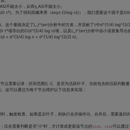
折衷。
 / γ_ASI不能太小，从而γ_ASI不能太小。
ASI τ²)。为了得到高概率界（exp(-Ω(log n))），我们需要这个因子是Ω(lo
= O(√d log n)。这个量级决定了L_t^{err}分析中的方差，并贡献了τ中d^{1/4} log^{
²项导出的O(d^{3/4} log n)项，以及L_t^{err}分析中由小误差集导出的O(d^
log n + d^{1/4} log^{3/2} n)。
需要记录：区间范围[l, r]、是否为活跃叶子、当前包含的活跃列数量（si
状态。这可以通过为每个节点维护以下信息来实现：
2时，触发检查。如果是左叶子，则执行合并操作(i)。合并后，需要递归
：仅在需要判断是否“小”时，才计算或更新该节点的
。
可以通过
size
size