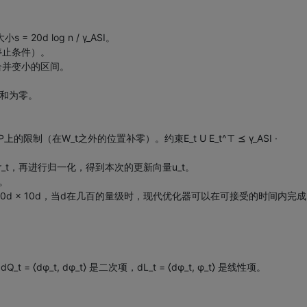
 = 20d log n / γ_ASI。
停止条件）。
3合并变小的区间。
献之和为零。
P上的限制（在W_t之外的位置补零）。约束E_t U E_t^⊤ ⪯ γ_ASI ·
量r_t，再进行归一化，得到本次的更新向量u_t。
t。
≤ 10d × 10d，当d在几百的量级时，现代优化器可以在可接受的时间内完成
φ_t, dφ_t⟩ 是二次项，dL_t = ⟨dφ_t, φ_t⟩ 是线性项。