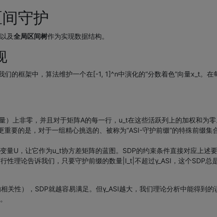
区间守护
以及
全局区间树
作为实现数据结构。
现
，算法维护一个在[-1, 1]^n中演化的“分数着色”向量x_t。在每个微小时
号的向量）上非零，并且对于矩阵A的每一行，u_t在这些活跃列上的加权和
更重要的是，对于一组精心挑选的、被称为“ASI-守护前缀”的特殊前缀集合I_
U，让它作为u_t协方差矩阵的蓝图。SDP的约束条件直接对应上述要求：
性理论告诉我们，只要守护前缀的数量|I_t|不超过γ_ASI，这个SDP总
多的相关性），SDP就越容易满足。但γ_ASI越大，我们理论分析中能得到
。