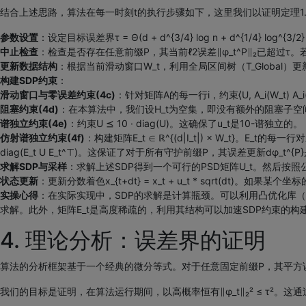
结合上述思路，算法在每一时刻t的执行步骤如下，这里我们以证明定理1.
参数设置
：设定目标误差界τ = Θ(d + d^{3/4} log n + d^{1/4} log^{
中止检查
：检查是否存在任意前缀P，其当前ℓ2误差∥φ_t^P∥₂已超过
更新数据结构
：根据当前滑动窗口W_t，利用全局区间树（T_Global
构建SDP约束
：
滑动窗口与零误差约束(4c)
：针对矩阵A的每一行i，约束⟨U, A_i(W_t)
阻塞约束(4d)
：在本算法中，我们设H_t为空集，即没有额外的阻塞子空间
谱独立约束(4e)
：约束U ⪯ 10 · diag(U)。这确保了u_t是10-谱独立的。
仿射谱独立约束(4f)
：构建矩阵E_t ∈ ℝ^{(d|I_t|) × W_t}。E_t
diag(E_t U E_t^⊤)。这保证了对于所有守护前缀P，其误差更新dφ_t^{P
求解SDP与采样
：求解上述SDP得到一个可行的PSD矩阵U_t。然后按照公式
状态更新
：更新分数着色x_{t+dt} = x_t + u_t * sqrt(dt
实操心得
：在实际实现中，SDP的求解是计算瓶颈。可以利用凸优化库（如CVX
求解。此外，矩阵E_t是高度稀疏的，利用其结构可以加速SDP约束的构
4. 理论分析：误差界的证明
算法的分析框架基于一个经典的微分等式。对于任意固定前缀P，其平方误差∥φ_t∥₂²的动态变化
我们的目标是证明，在算法运行期间，以高概率恒有∥φ_t∥₂² ≤ τ²。