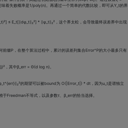
 Ω(log n)。这意味着失败概率是1/poly(n)。再通过一个简单的代数比较，即可从Y_t的界
≤ E_t[∥dφ_t∥₂²] * ∥φ_t∥₂²，这个界太松，会导致最终误差界中出现
对于任何前缀P，在整个算法过程中，累计的误差列集合Error^P的大小最多只有
其中β_err = Θ(d log n)。
t^{err}∥₂²的期望可以被bound为 O(|Error_t|) * dt，因为u_t是谱独立
赖于Freedman不等式，以及参数τ、β_err的恰当选择。