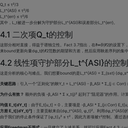
Q_t ≤ τ²/3
L_t^{ASI} ≤ τ²/6
L_t^{err} ≤ τ²/6
其中，L_t被进一步分解为守护部分L_t^{ASI}和误差部分L_t^{err}。
4.1 二次项Q_t的控制
这部分相对直接，得益于谱独立性。Fact 3.7指出，在ℓ∞到ℓ2的设置下，仅凭u_t
来bound更新向量dφ_t的ℓ2范数的期望和方差，然后应用鞅差序列的集
4.2 线性项守护部分L_t^{ASI}的控
这是分析的核心与难点。我们想要bound的是L_t^{ASI} = Σ_{s≤t} ⟨
关键思路
：引入一个“正则化”的鞅Y_t = L_t^{ASI} - β_ASI * Σ_{j 
为什么有效？
额外的负项 -β_ASI * Σ x_t(j)² 起到了“阻尼器”的作用
均值 E_t[dY_t]
：由于E_t[u_t] = 0，主要项是 -β_ASI * Σ_{j∈Corr} E
方差 E_t[(dY_t)²]
：主要贡献来自⟨dφ_t^{ASI}, φ_t⟩²。利用dφ_t^{ASI}的
由于我们的停止条件保证了∥φ_t∥₂² ≤ τ²，因此方差项被τ²控制。通过选择足
应用Freedman不等式
：一旦建立了上述关系，就可以应用Fact 4.3（