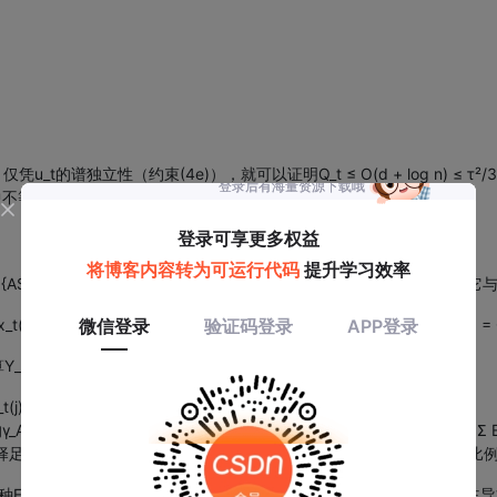
的谱独立性（约束(4e)），就可以证明Q_t ≤ O(d + log n) ≤ τ²/
中不等式。
制
dφ_s^{ASI}, φ_s⟩。这里的挑战在于，φ_s是到时刻s为止累积的误差向量，
∈ Corr} x_t(j)²。其中，Corr是前缀P首次进入滑动窗口时的相关列集合，β_ASI =
。计算Y_t的增量dY_t的均值和方差：
_t[u_t(j)²] dt。这是一个负的漂移。
γ_ASI-仿射谱独立性，我们可以将其方差bound为 ≲ γ_ASI ∥φ_t∥₂² * Σ E_t[
够大的β_ASI，我们可以让均值项（负漂移）的绝对值与方差项的比例成为一个常数δ >
一种Freedman型不等式）。该不等式指出，对于一个满足上述“负漂移主导方