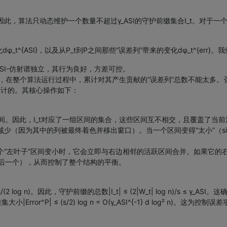
此，算法只动态维护一个数量不超过γ_ASI的守护前缀集合I_t。对于一
t^{ASI}，以及从P_t到P之间那些“误差列”带来的变化dφ_t^{err}
满足γ_ASI-仿射谱独立，其行为良好，方差可控。
在整个算法运行过程中，累计对其产生贡献的“误差列”总数不能太多。否则，
设计的。其核心操作如下：
。
的区间。因此，I_t对应了一组区间的集合，这些区间互不相交，且覆盖了当
会减少（因为其中的列被最终着色并移出窗口）。当一个区间变得“太小”（si
个“左叶子”区间变小时，它会立即与右边相邻的活跃区间合并。如果它的
最后一个），从而控制了整个结构的平衡。
 n)。因此，守护前缀的总数|I_t| ≤ (2|W_t| log n)/s ≤ γ_AS
^P| ≤ (s/2) log n = O(γ_ASI^{-1} d log² n)。这为控制误差