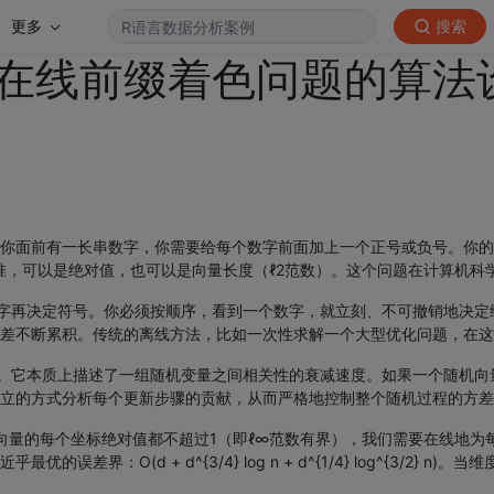
更多
搜索
在线前缀着色问题的算法
你面前有一长串数字，你需要给每个数字前面加上一个正号或负号。你的
标准，可以是绝对值，也可以是向量长度（ℓ2范数）。这个问题在计算机
数字再决定符号。你必须按顺序，看到一个数字，就立刻、不可撤销地决
差不断累积。传统的离线方法，比如一次性求解一个大型优化问题，在这
光。它本质上描述了一组随机变量之间相关性的衰减速度。如果一个随机向
立的方式分析每个更新步骤的贡献，从而严格地控制整个随机过程的方差
个向量的每个坐标绝对值都不超过1（即ℓ∞范数有界），我们需要在线地为
(d + d^{3/4} log n + d^{1/4} log^{3/2} n)。