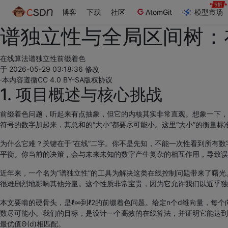
博客
下载
社区
AtomGit
模型市场
谱独立性与全局区间树：
在线算法
谱独立性
前缀着色
于 2026-05-29 03:18:36 修改
·
本内容遵循CC 4.0 BY-SA版权协议
1. 项目概述与核心挑战
前缀着色问题，听起来有点抽象，但它的内核其实非常直观。想象一下，
符号的数字加起来，其总和的“大小”都要尽可能小。这里“大小”的衡量
为什么它难？关键在于“在线”二字。你不是先知，不能一次性看到所有
平衡。你当前的决策，会与未来未知的数字产生复杂的相互作用，导致误
近年来，一个名为“谱独立性”的工具为解决这类在线控制问题带来了曙
很难剧烈地影响其他分量。这个性质非常宝贵，因为它允许我们以近乎独
本文要啃的硬骨头，是ℓ∞到ℓ2的前缀着色问题。给定n个d维向量，每
数尽可能小。我们的目标，是设计一个高效的在线算法，并证明它能达到近乎最优的误差界：O
最优值Θ(d)相匹配。