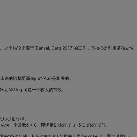
3。这个结论来源于[Bansal, Garg 2017]的工作，其核心是利用谱独立性
它与未来的随机更新dφ_s^{ASI}是相关的。
 Θ(γ_ASI log n)是一个较大的常数。
u_t(j)²] dt。
 0。即满足E_t[dY_t] ≤ -δ E_t[(dY_t)²]。
差”条件的鞅，其超过初始值ξ的概率上界为exp(-δξ)。通过设置ξ =