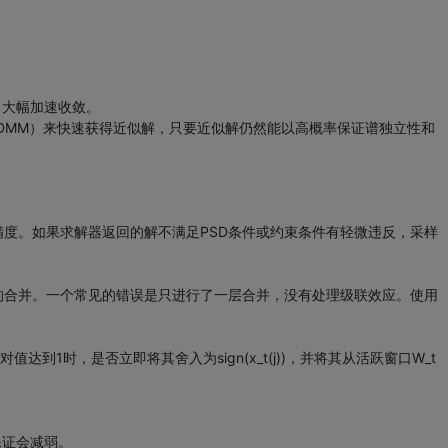
，大幅加速收敛。
DMM）来快速获得近似解，只要近似解仍然能以高概率保证谱独立性和
精度。如果求解器返回的解不满足PSD条件或约束条件有轻微违反，采样
的合并。一个常见的错误是只进行了一层合并，没有处理级联效应。使用
1时，是否立即将其舍入为sign(x_t(j))，并将其从活跃窗口W_t
论保证会减弱。