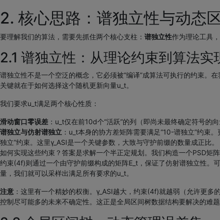
2. 核心思路：谱独立性与动态
要理解我们的算法，需要先抓住两个核心支柱：
谱独立性
作为理论工具，
2.1 谱独立性：从理论约束到算法实
谱独立性不是一个空泛的概念，它必须被“编译”成算法可执行的约束。在我们的框架中
关键就在于如何选择这个随机更新向量u_t。
我们要求u_t满足两个核心性质：
滑动窗口零误差
：u_t仅在前10d个“活跃”的列（即尚未最终确定符
谱独立与仿射谱独立
：u_t本身的协方差矩阵需要满足“10-谱独立”约束。
独立”约束。这里γ_ASI是一个关键参数，大致与守护前缀的数量成正比。
如何实现这些约束？答案是求解一个半正定规划。我们构造一个PSD矩阵变量
约束(4f)则通过一个由守护前缀构成的矩阵E_t，保证了仿射谱独立性。可行
量，我们就可以采样出满足所有要求的u_t。
注意
：这里有一个精妙的权衡。γ_ASI越大，约束(4f)就越弱（允许更
控制尽可能多的未来不确定性。这正是全局区间树数据结构要解决的难题