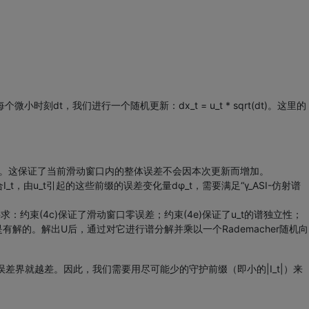
刻dt，我们进行一个随机更新：dx_t = u_t * sqrt(dt)。这里的
为零。这保证了当前滑动窗口内的整体误差不会因本次更新而增加。
t，由u_t引起的这些前缀的误差变化量dφ_t，需要满足“γ_ASI-仿射谱
约束(4c)保证了滑动窗口零误差；约束(4e)保证了u_t的谱独立性；
是有解的。解出U后，通过对它进行谱分解并乘以一个Rademacher随机向
的误差界就越差。因此，我们需要用尽可能少的守护前缀（即小的|I_t|）来