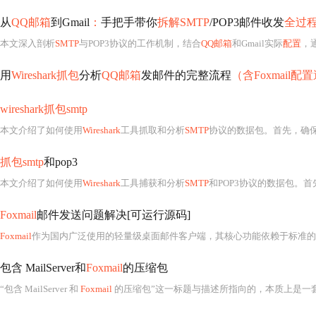
从
QQ邮箱
到Gmail
：
手把手带你
拆解SMTP
/POP3邮件收发
全过
本文深入剖析
SMTP
与POP3协议的工作机制，结合
QQ邮箱
和Gmail实际
配置
，
用
Wireshark抓包
分析
QQ邮箱
发邮件的完整流程
（含Foxmail配
wireshark抓包smtp
本文介绍了如何使用
Wireshark
工具抓取和分析
SMTP
协议的数据包。首先，确
抓包smtp
和pop3
本文介绍了如何使用
Wireshark
工具捕获和分析
SMTP
和POP3协议的数据包。
Foxmail
邮件发送问题解决[可运行源码]
Foxmail
作为国内广泛使用的轻量级桌面邮件客户端，其核心功能依赖于标准的
包含 MailServer和
Foxmail
的压缩包
“包含 MailServer 和
Foxmail
的压缩包”这一标题与描述所指向的，本质上是一套面