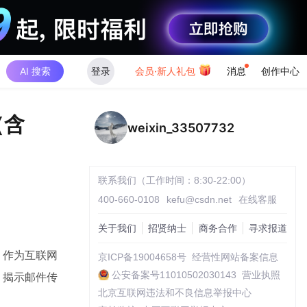
AI 搜索
登录
会员·新人礼包
消息
创作中心
（含
weixin_33507732
联系我们（工作时间：8:30-22:00）
400-660-0108
kefu@csdn.net
在线客服
关于我们
招贤纳士
商务合作
寻求报道
。作为互联网
京ICP备19004658号
经营性网站备案信息
公安备案号11010502030143
营业执照
，揭示邮件传
北京互联网违法和不良信息举报中心