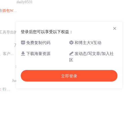
daily0531
络
抓包Wireshark
×
登录后您可以享受以下权益：
出的离线邮件索引文件
）
进行快速、结构化、可
配置
的全文搜索与分类浏览。
免费复制代码
和博主大V互动
万能小锦鲤
下载海量资源
发动态/写文章/加入社
器之间的
通信
，并通过实践深入分析
SMTP（
简单
区
Moriarty K
立即登录
Jum4ao
16
：
行动方案，第二个主题
：
名单。