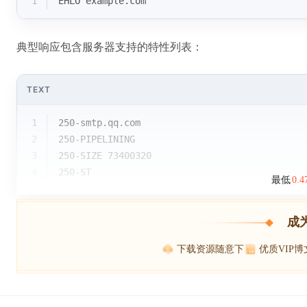
1
EHLO example.com
典型响应包含服务器支持的特性列表：
TEXT
1
250-smtp.qq.com
2
250-PIPELINING
3
250-SIZE 73400320
4
250-ST
最低
0.
成
下载资源随意下
优质VIP