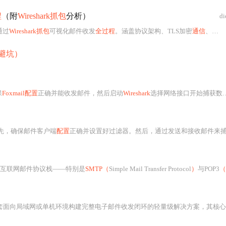
程
（附
Wireshark抓包
分析）
di
通过
Wireshark抓包
可视化邮件收发
全过程
。涵盖协议架构、TLS加密
通信
、认证机制（
置避坑）
保
Foxmail配置
正确并能收发邮件，然后启动
Wireshark
选择网络接口开始捕获数据包。通过设置过滤条件，专注于
首先，确保邮件客户端
配置
正确并设置好过滤器。然后，通过发送和接收邮件来捕
互联网邮件协议栈——特别是
SMTP（
Simple Mail Transfer Protocol
）
与POP3
（
向局域网或单机环境构建完整电子邮件收发闭环的轻量级解决方案，其核心由两大部