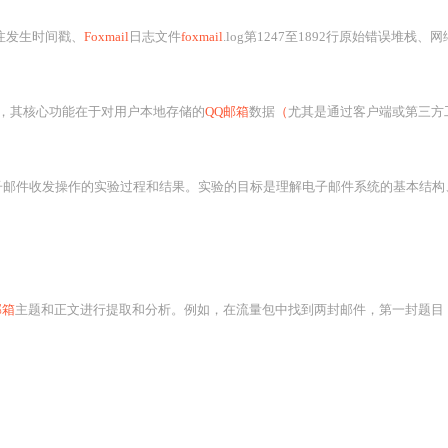
例标注发生时间戳、
Foxmail
日志文件
foxmail
.log第1247至1892行原始错误堆栈、网
具，其核心功能在于对用户本地存储的
QQ邮箱
数据
（
尤其是通过客户端或第三方工具导
作的实验过程和结果。实验的目标是理解电子邮件系统的基本结构、客户端与服务器端以及服务
邮箱
主题和正文进行提取和分析。例如，在流量包中找到两封邮件，第一封题目