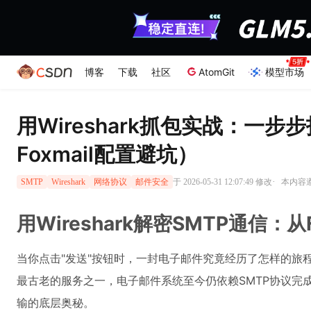
博客
下载
社区
AtomGit
模型市场
用Wireshark抓包实战：一
Foxmail配置避坑）
·
于 2026-05-31 12:07:49 修改
本内容遵
SMTP
Wireshark
网络协议
邮件安全
用Wireshark解密SMTP通信：
当你点击"发送"按钮时，一封电子邮件究竟经历了怎样的旅
最古老的服务之一，电子邮件系统至今仍依赖SMTP协议完
输的底层奥秘。