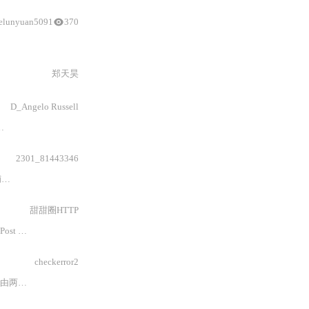
elunyuan5091
370
含
授权码与OAuth）、MIME编码（Base64/Quoted-Printable）
郑天昊
D_Angelo Russell
SMTP
流量，发送测试邮件并捕获数据包。最
2301_81443346
获
SMTP
和POP3的数据包，并通过
Wireshark
的追踪功能来查看邮件传输的详细
甜甜圈HTTP
Post Office Protocol version 3
）
的协同工作。在实际企业办公、个人事务及开发
checkerror2
分构成
：
服务端的 MailServer
（
邮件服务器软件
）
与客户端的
Foxmai