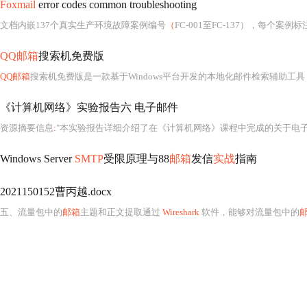
Foxmail
error codes common troubleshooting
文档内嵌137个真实生产环境故障案例编号
（
FC-001至FC-137），每个案
QQ邮箱
搜索机免费版
QQ邮箱
搜索机免费版是一款基于Windows平台开发的本地化邮件检索辅助工
《计算机网络》实验报告六 电子邮件
资源摘要信息
:
"本实验报告详细介绍了在《计算机网络》课程中完成的关于电子邮件收发操
Windows Server
SMTP
受限原理与88
邮箱
发信
实战
指南
2021150152曹丙越.docx
五、流量包中的
邮箱
主题和正文提取通过
Wireshark
软件，能够对流量包中的