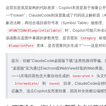
这背后是底层架构的代际差异：Copilot本质是基于海量
一个token”；ClaudeCode则深度集成了代码语义解析器（
象语法树，再结合项目级符号表（Symbol Table）做推
时，Copilot可能只补
UFUNCTION(BlueprintCallable)
该函数在蓝图中暴露的参数类型、是否需加
标
Category
变体，是否需要同步生成？”——这是对I
BlueprintPure
提示：别被“ClaudeCode桌面版下载”这类热搜词带
“桌面版”实为通过Electron或WebView封装的We
——UE项目因包含大量自动生成的
头文
Generated.h
和
目录，ClaudeCod
Intermediate/
Saved/
迟飙升。这点Copilot反而更轻量，因其补全依赖云端