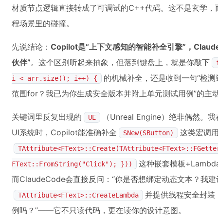
材质节点逻辑直接转成了可调试的C++代码。这不是玄学，
程场景里的碰撞。
先说结论：
Copilot是“上下文感知的智能补全引擎”，Cla
伙伴”
。这个区别听起来抽象，但落到键盘上，就是你敲下
的机械补全，还是收到一句“检
i < arr.size(); i++) {
范围for？我已为你生成安全版本并附上单元测试用例”的主
关键词里反复出现的
（Unreal Engine）绝非偶然
UE
UI系统时，Copilot能准确补全
这类宏调
SNew(SButton)
TAttribute<FText>::Create(TAttribute<FText>::FGette
这种嵌套模板+Lamb
FText::FromString("Click"); }))
而ClaudeCode会直接反问：“你是否想绑定动态文本？我
并提供线程安全封装
TAttribute<FText>::CreateLambda
例吗？”——它不只读代码，更在读你的设计意图。