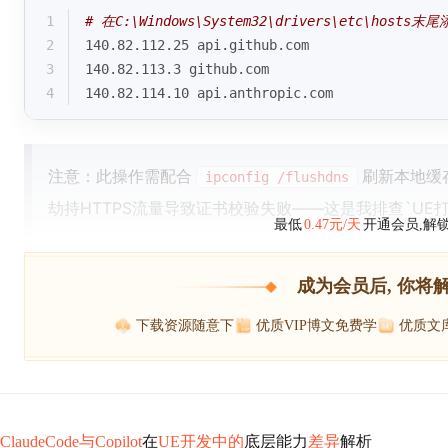
1
# 在C:\Windows\System32\drivers\etc\hos
2
140.82.112.25 api.github.com
3
140.82.113.3 github.com
4
140.82.114.10 api.anthropic.com
注意：此操作需配合
刷新本地缓
ipconfig /flushdns
劫持HTTPS流量导致证书校验失败——这是我排查`UE
最低
0.47元/天
开通会员,解
成为会员后, 你将
下载资源随意下
优质VIP博文免费学
优质文
ClaudeCode与Copilot
在
UE开发中的
底层能力
差异
解析