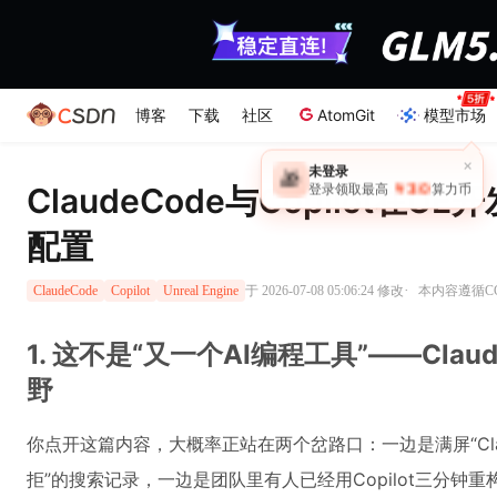
博客
下载
社区
AtomGit
模型市场
×
未登录
🎁
￥30
ClaudeCode与Copilot在
登录领取最高
算力币
配置
·
于 2026-07-08 05:06:24 修改
本内容遵循CC 
ClaudeCode
Copilot
Unreal Engine
1. 这不是“又一个AI编程工具”——Claud
野
你点开这篇内容，大概率正站在两个岔路口：一边是满屏“Claude
拒”的搜索记录，一边是团队里有人已经用Copilot三分钟重构