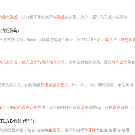
的
稳态误差
，并分析了系统类型
与误差
的关系。此外，还讨论了减小或消除
稳
（附源码）
提供三步实践流程
：
Simulink建模
与
稳定性验证、MATLAB三种
计算
方法（
静态误差系
的
误差
定义，
稳态误差与
系统
输入
信号、结构及参数的关系。通过
静态误差
系数Kp、Kv和Ka探讨了不
的建模仿真方法。内容涵盖
静态误差系数法
（Kp、Kv、Ka）理论基础、单位反馈系统建模流程、阶跃/斜坡/抛物线
输入
下的
稳态误差计算
方法，深入阐释
静态
位置
误差
系数Kp、速度
误差
系数Kv和加速度
TLAB验证代码）
域稳定性判定；结合z变换
终值定理
，推导并编程
计算静态
位置/速度/加速度
误