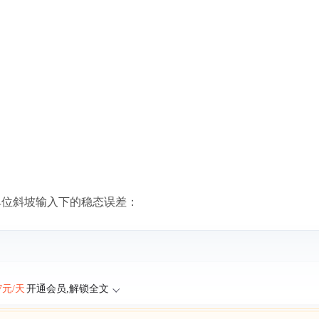
]，求单位斜坡输入下的稳态误差：
47元/天
开通会员,解锁全文