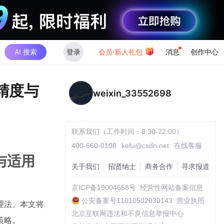
AI 搜索
登录
会员·新人礼包
消息
创作中心
精度与
weixin_33552698
联系我们（工作时间：8:30-22:00）
400-660-0108
kefu@csdn.net
在线客服
与适用
关于我们
招贤纳士
商务合作
寻求报道
京ICP备19004658号
经营性网站备案信息
公安备案号11010502030143
营业执照
理法。本文将
北京互联网违法和不良信息举报中心
策略。