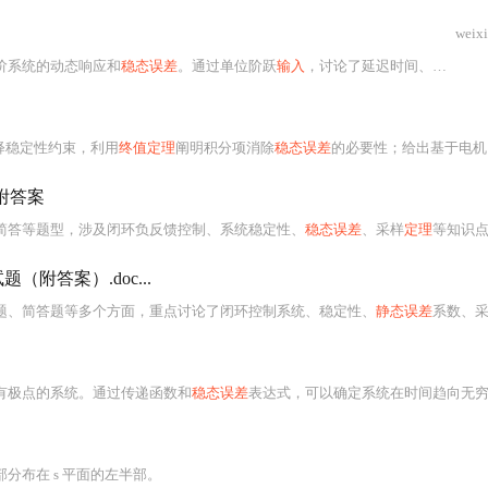
weix
阶系统的动态响应和
稳态误差
。通过单位阶跃
输入
，讨论了延迟时间、上升时间、峰值时间和调节时间等性能指标，并介绍了稳定性判据，如赫尔维茨稳定性判据和劳思判据。
释稳定性约束，利用
终值定理
阐明积分项消除
稳态误差
的必要性；给出基于电机电气/机械时间常数的Kp
附答案
简答等题型，涉及闭环负反馈控制、系统稳定性、
稳态误差
、采样
定理
等知识点。通过这些试题，
附答案）.doc...
题、简答题等多个方面，重点讨论了闭环控制系统、稳定性、
静态误差
系数、采
有极点的系统。通过传递函数和
稳态误差
表达式，可以确定系统在时间趋向无穷大时的输出值，进而
分布在 s 平面的左半部。