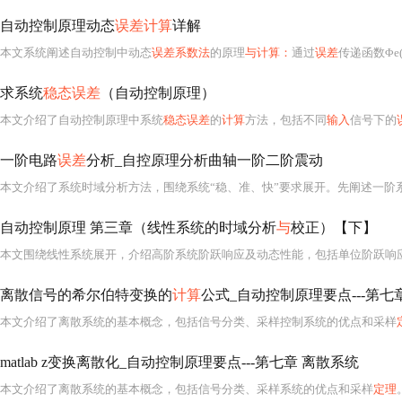
自动控制原理动态
误差计算
详解
本文系统阐述自动控制中动态
误差系数法
的原理
与计算：
通过
误差
传递函数Φe
求系统
稳态误差
（自动控制原理）
本文介绍了自动控制原理中系统
稳态误差
的
计算
方法，包括不同
输入
信号下的
一阶电路
误差
分析_自控原理分析曲轴一阶二阶震动
本文介绍了系统时域分析方法，围绕系统“稳、准、快”要求展开。先阐述一阶
自动控制原理 第三章（线性系统的时域分析
与
校正）【下】
本文围绕线性系统展开，介绍高阶系统阶跃响应及动态性能，包括单位阶跃响
离散信号的希尔伯特变换的
计算
公式_自动控制原理要点---第七
本文介绍了离散系统的基本概念，包括信号分类、采样控制系统的优点和采样
matlab z变换离散化_自动控制原理要点---第七章 离散系统
本文介绍了离散系统的基本概念，包括信号分类、采样系统的优点和采样
定理