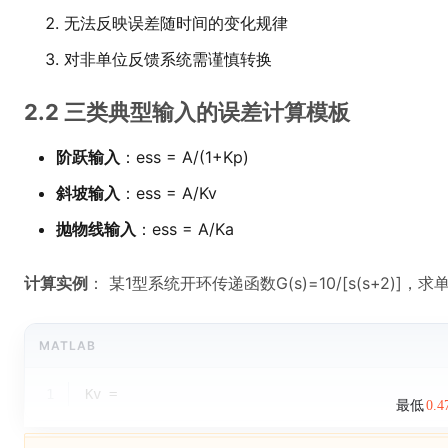
无法反映误差随时间的变化规律
对非单位反馈系统需谨慎转换
2.2 三类典型输入的误差计算模板
阶跃输入
：ess = A/(1+Kp)
斜坡输入
：ess = A/Kv
抛物线输入
：ess = A/Ka
计算实例
： 某1型系统开环传递函数G(s)=10/[s(s+2)
MATLAB
1
Kv = 
最低
0.