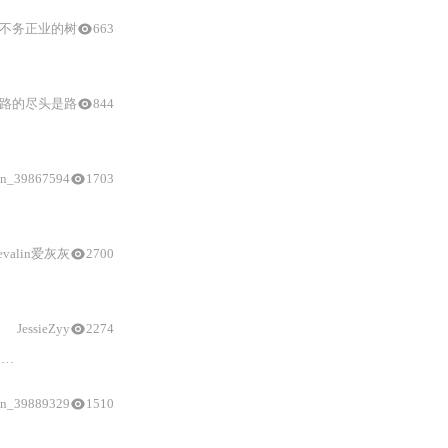
不务正业的树
663
式ess(t)=C0r(t)+C
1
r′(t)+C2r″(t)+⋯。重点推导其
与静态误差
系数Kp、Kv、K
路的尽头是路
844
in_39867594
1703
法。接着着重分析二阶系统，说明其动态和
稳态
过程及对应性能指标，按阻尼
evalin爱灰灰
2700
稳态误差计算
方法和时域校正方式，
JessieZyy
2274
同
输入
信号下的
稳态
in_39889329
1510
计算
，并探讨了线性离散系统的稳定性判据和
稳态误差
分析。重点