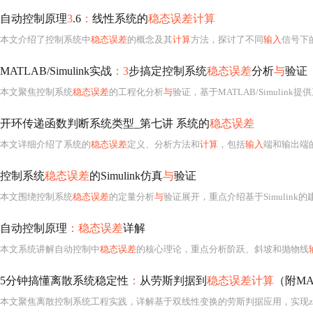
自动控制原理
3
.6
：
线性系统的
稳态误差计算
本文介绍了控制系统中
稳态误差
的概念及其
计算
方法，探讨了不同
输入
信号下
MATLAB/Simulink实战
：3
步搞定控制系统
稳态误差
分析
与
验证
本文聚焦控制系统
稳态误差
的工程化分析
与
验证，基于MATLAB/Simulink
开环传递函数判断系统类型_第七讲 系统的
稳态误差
本文详细介绍了系统的
稳态误差
定义、分析方法和
计算
，包括
输入
端和输出端
控制系统
稳态误差
的Simulink仿真
与
验证
本文围绕控制系统
稳态误差
的定量分析
与
验证展开，重点介绍基于Simulink
自动控制原理
：稳态误差
详解
本文系统讲解自动控制中
稳态误差
的核心理论，重点分析阶跃、斜坡和抛物线
5分钟搞懂离散系统稳定性
：
从劳斯判据到
稳态误差计算
（附MA
本文聚焦离散控制系统工程实践，详解基于双线性变换的劳斯判据应用，实现z