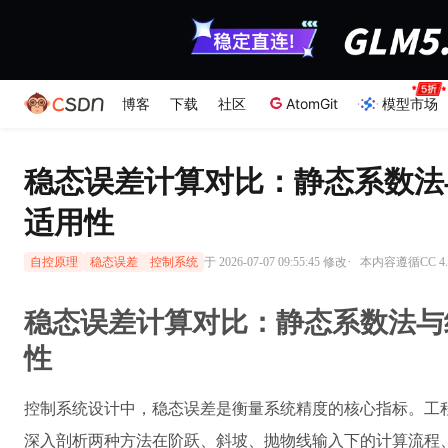
博客
下载
社区
AtomGit
模型市场
稳态误差计算对比：静态系数法
适用性
·
于 2026-07-07 09:55:45 修改
本内容遵循CC 4.
自控原理
稳态误差
控制系统
稳态误差计算对比：静态系数法与
性
控制系统设计中，稳态误差是衡量系统精度的核心指标。工
深入剖析两种方法在阶跃、斜坡、抛物线输入下的计算流程