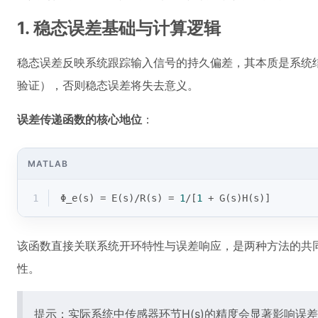
1. 稳态误差基础与计算逻辑
稳态误差反映系统跟踪输入信号的持久偏差，其本质是系统
验证），否则稳态误差将失去意义。
误差传递函数的核心地位
：
MATLAB
1
Φ_e(s) = E(s)/R(s) = 
1
/[
1
 + G(s)H(s)]
该函数直接关联系统开环特性与误差响应，是两种方法的共同
性。
提示：实际系统中传感器环节H(s)的精度会显著影响误