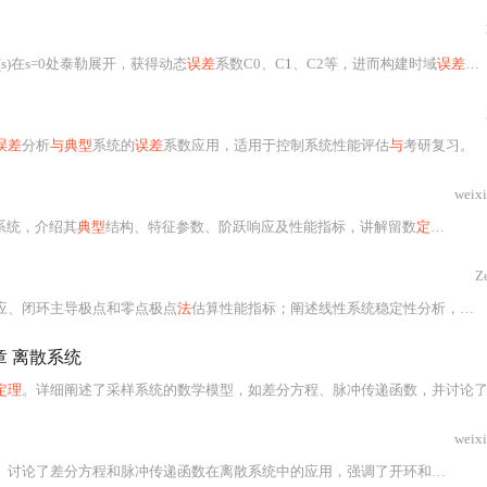
(s)在s=0处泰勒展开，获得动态
误差
系数C0、C
1
、C2等，进而构建时域
误差
表达
误差
分析
与典型
系统的
误差
系数应用，适用于控制系统性能评估
与
考研复习。
weix
系统，介绍其
典型
结构、特征参数、阶跃响应及性能指标，讲解留数
定理计算
方
Z
应、闭环主导极点和零点极点
法
估算性能指标；阐述线性系统稳定性分析，含稳定性概念、判据及劳斯判据应用；还讲解
章 离散系统
定理
。详细阐述了采样系统的数学模型，如差分方程、脉冲传递函数，并讨论了闭环系统的脉冲传递函数和稳定性判据。同时，分析了不
weix
。讨论了差分方程和脉冲传递函数在离散系统中的应用，强调了开环和闭环脉冲传递函数的