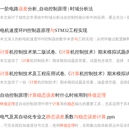
一阶电路
误差
分析_自动控制原理 | 时域分析法
本文探讨了线性定常系统中时域分析法在控制性能分析中的应用，重点关注一
电机速度环PI控制器原理
与
STM32工程实现
本文深入剖析电机速度环PI控制器的数学本质
与
工程实现
：
从闭环极点配置解
计算
机控制技术第二版试卷,《
计算
机控制技术》期末模拟试题(
本文提供了《
计算
机控制技术》期末模拟试题及答案。试题包含填空、选择、
计算
机控制技术及工程应用试卷,《
计算
机控制技术》期末模拟试题（
本文提供了一份《
计算
机控制技术》期末模拟试题及答案，涵盖填空题、选择
自动控制原理
计算稳态误差
时什么时候用到
终值定理
终值定理
是自动控制原理中用于
计算
系统
稳态
输出的重要工具，尤其适用于具
电气及其自动化专业之
静态误差
系数
与稳态误差计算
.pptx
，可完全跟踪加速度信号注意
：
使用
终值定理
时，全部极点除坐标原点外应全部