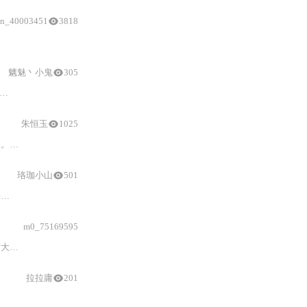
in_40003451
3818
魑魅丶小鬼
305
与
Ti工程整定方法；重点介绍STM32平台上抗饱和（
朱恒玉
1025
可检验对
计算
机控制技术相关概念和
计算
方法的掌握程度。
珞珈小山
501
样
定理
等核心概念，并通过实例分析了水箱水位自动控制系统的运作原理。此
m0_75169595
求得
稳态误差
。
拉拉庸
201