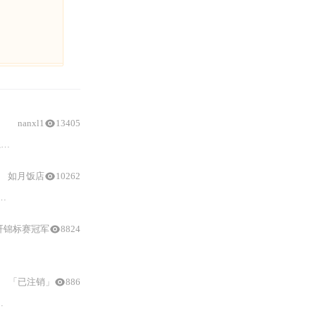
nanxl1
13405
。
静态误差
系数如位置、速度和加速度
误差
系数
如月饭店
10262
稳态
性能中的作用，以及如何通过改变系统类型和前向通道设计来改善
稳态精
肝锦标赛冠军
8824
数，阐述了如何利用
静态误差系数法
评估系统的
稳态
性能。内容包括系统型的概
「已注销」
886
：
虚轴极点导致振荡信号误判、忽略系统稳定性前提、非法