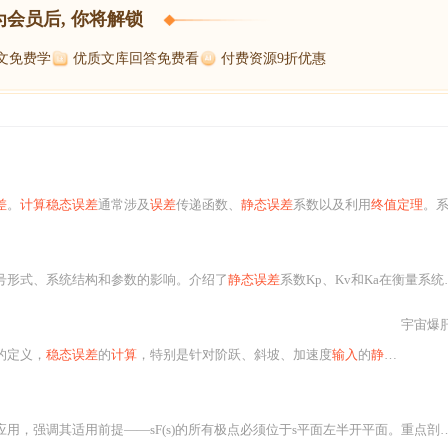
为会员后, 你将解锁
博文免费学
优质文库回答免费看
付费资源9折优惠
差
。
计算稳态误差
通常涉及
误差
传递函数、
静态误差
系数以及利用
终值定理
。系统稳定性可通过劳斯判据判断
号形式、系统结构和参数的影响。介绍了
静态误差
系数Kp、Kv和Ka在衡量系统
宇宙爆
的定义，
稳态误差
的
计算
，特别是针对阶跃、斜坡、加速度
输入
的
静态误差
系
用，强调其适用前提——sF(s)的所有极点必须位于s平面左半开平面。重点剖析四大常见误用陷阱