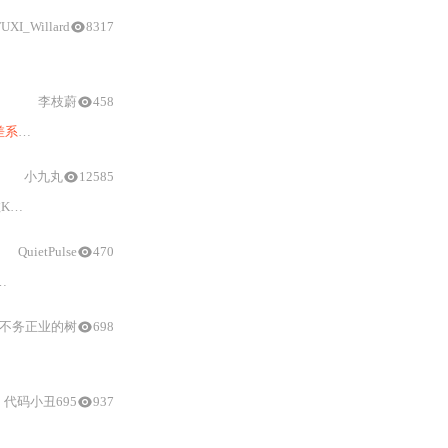
FUXI_Willard
8317
态误差
的有效措施。
李枝蔚
458
数法
、
终值
定理法、数值仿真
法
）、Simulink自动化测试
与
结果分析。强调
小九丸
12585
同系统类型的
稳态误差
特性，并提出了改善系统
稳态精
QuietPulse
470
输入
下的
误差
观测、线性化模型提取、To Work
不务正业的树
698
误差
系数Ka的定义
与
物理意义。通过数学推导证明系统型别υ（积分环
代码小丑695
937
差
系数及对应
稳态误差
；全程依托MATLAB符号
计算与
数值验证，提供从特征