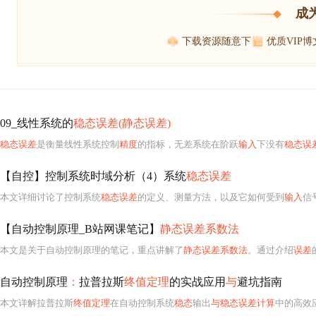
成
下载资源随意下
优质VIP
09_线性系统的
稳态误差(静态误差)
稳态误差
是衡量线性系统控制
精度
的指标，无差系统在阶跃
输入
下没有
稳态误
【自控】控制系统时域分析（4）系统
稳态误差
本文详细讨论了控制系统
稳态误差
的定义、测量方法，以及它如何受到
输入
信
【自动控制原理_B站网课笔记】
静态误差系数法
本文是关于自动控制原理的笔记，重点讲解了
静态误差系数法
。通过介绍
误差
自动控制原理
：
拉普拉斯
终值定理
的实战应用
与
避坑指南
本文详解拉普拉斯
终值定理
在自动控制系统
稳态
输出
与稳态误差计算
中的高效应