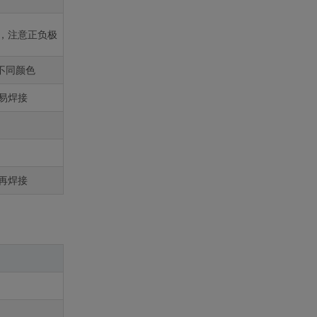
，注意正负极
用不同颜色
易焊接
再焊接