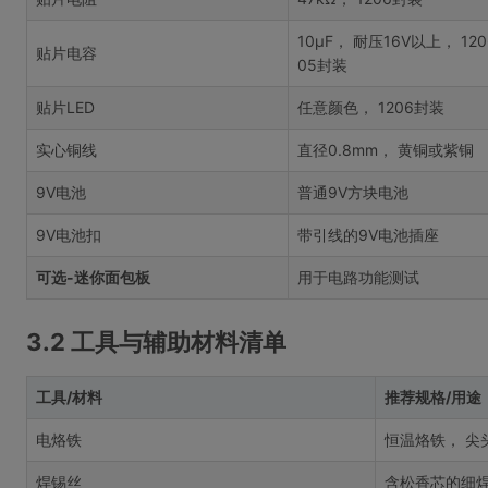
10µF， 耐压16V以上， 12
贴片电容
05封装
贴片LED
任意颜色， 1206封装
实心铜线
直径0.8mm， 黄铜或紫铜
9V电池
普通9V方块电池
9V电池扣
带引线的9V电池插座
可选-迷你面包板
用于电路功能测试
3.2 工具与辅助材料清单
工具/材料
推荐规格/用途
电烙铁
恒温烙铁， 尖
焊锡丝
含松香芯的细焊锡