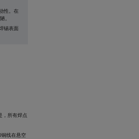
动性。在
陋。
焊锡表面
是，所有焊点
和铜线在悬空