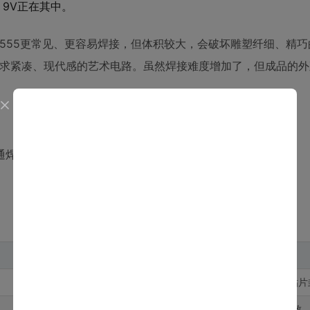
，9V正在其中。
装的555更常见、更容易焊接，但体积较大，会破坏雕塑纤细、精
种追求紧凑、现代感的艺术电路。虽然焊接难度增加了，但成品的
通焊接高，准备好合适的工具能事半功倍。
数量
备注
1
核心芯片，注意是贴片
2
R1和R2，阻值需一致