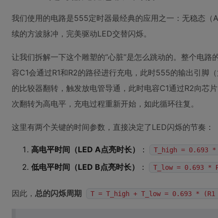
我们使用的电路是555定时器最经典的应用之一：无稳态（A
续的方波脉冲，完美驱动LED交替闪烁。
让我们拆解一下这个雕塑的“心脏”是怎么跳动的。整个电路的
容C1会通过R1和R2的路径进行充电，此时555的输出引
的比较器翻转，触发放电管导通，此时电容C1通过R2向芯
次翻转为高电平，充电过程重新开始，如此循环往复。
这里有两个关键的时间参数，直接决定了LED闪烁的节奏：
高电平时间（LED A点亮时长）
：
T_high = 0.693 *
低电平时间（LED B点亮时长）
：
T_low = 0.693 * 
因此，
总的闪烁周期
T = T_high + T_low = 0.693 * (R1