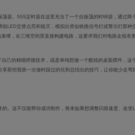
振荡器。555定时器在这里充当了一个自振荡的时钟源，通过两
两组LED交替点亮和熄灭，模拟出类似铁路信号灯或警示灯那种
的束缚，在三维空间里直接构建电路，这要求我们对电路走线有
一下自己的精细焊接技术，或是单纯想做一个酷炫的桌面摆件，这
分享那些我第一次做时踩过的坑和总结出的技巧，让你能少走弯
作的。这不仅能帮你成功制作，将来如果想调整闪烁速度、改变L