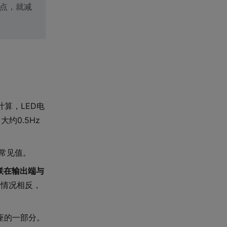
一点，就减
计算，LED电
约0.5Hz
的常见值。
联在输出端与
，情况相反，
座的一部分。