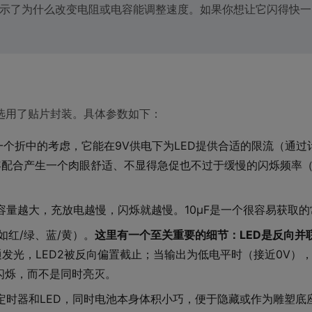
过程揭示了为什么改变电阻或电容能调整速度。如果你想让它闪得快
选用了贴片封装。具体参数如下：
Ω是一个折中的考虑，它能在9V供电下为LED提供合适的限流（通过
配合产生一个肉眼舒适、不显得急促也不过于缓慢的闪烁频率（大
。容量越大，充放电越慢，闪烁就越慢。10µF是一个很容易获取
，如红/绿、蓝/黄）。
这里有一个至关重要的细节：LED是反向并
通发光，LED2被反向偏置截止；当输出为低电平时（接近0V）
替闪烁，而不是同时亮灭。
55定时器和LED，同时电池本身体积小巧，便于隐藏或作为雕塑底