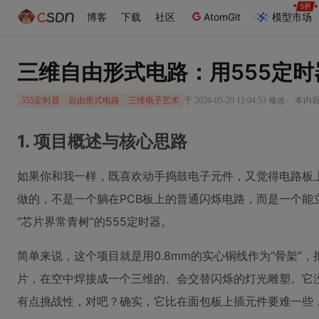
博客
下载
社区
AtomGit
模型市场
三维自由形式电路：用555定
·
于 2026-05-29 12:04:53 修改
本内容
555定时器
自由形式电路
三维电子艺术
1. 项目概述与核心思路
如果你和我一样，既喜欢动手捣鼓电子元件，又觉得电路板
做的，不是一个躺在PCB板上的普通闪烁电路，而是一个能
“芯片界常青树”的555定时器。
简单来说，这个项目就是用0.8mm的实心铜线作为“骨架”，把
片，在空中焊接成一个三维的、会交替闪烁的灯光雕塑。它
有点挑战性，对吧？确实，它比在面包板上插元件要难一些