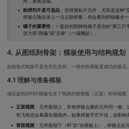
间，避免连锡。
助焊剂不是可选品
：在焊接贴片元件，尤其是这种“
焊接点预先涂上一点点助焊膏，你会看到焊锡像水一
镊子的重要性
：一套好的防静电镊子是你的“第三只
张力而“跑偏”或“立碑”（一端翘起）。
4. 从图纸到骨架：模板使用与结构规划
自由形式电路不是凭空乱造的，一张好的模板是成功的基石
4.1 理解与准备模板
项目提供的PDF模板包含了电路的俯视图（正面）和仰视图
正面视图
：元件面朝上，所有焊接点都在元件同一侧。
和飞线也会暴露在视线内，如果焊接手艺不佳，会影响
背面视图
：元件面朝下（即“趴”在模板上），焊接点