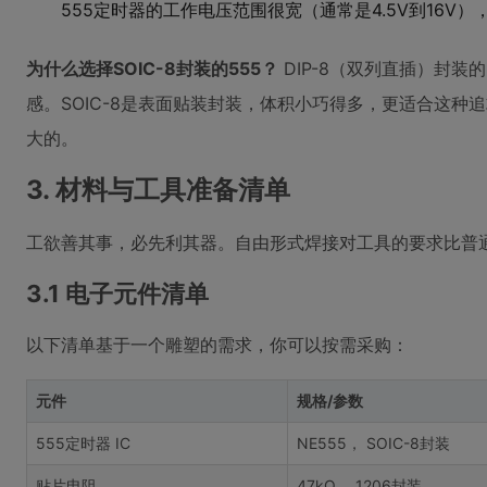
555定时器的工作电压范围很宽（通常是4.5V到16V）
为什么选择SOIC-8封装的555？
DIP-8（双列直插）封
感。SOIC-8是表面贴装封装，体积小巧得多，更适合这
大的。
3. 材料与工具准备清单
工欲善其事，必先利其器。自由形式焊接对工具的要求比普
3.1 电子元件清单
以下清单基于一个雕塑的需求，你可以按需采购：
元件
规格/参数
555定时器 IC
NE555， SOIC-8封装
贴片电阻
47kΩ， 1206封装