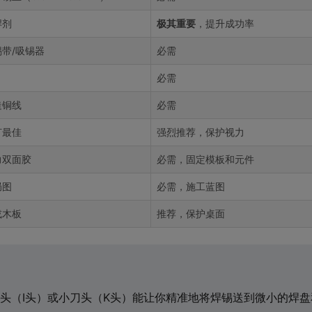
焊剂
极其重要
，提升成功率
带/吸锡器
必需
必需
造铜线
必需
灯最佳
强烈推荐，保护视力
力双面胶
必需，固定模板和元件
局图
必需，施工蓝图
或木板
推荐，保护桌面
头（I头）或小刀头（K头）能让你精准地将焊锡送到微小的焊盘