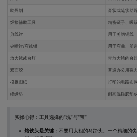
助焊剂
膏状或笔状助
焊接辅助工具
精密镊子、吸锡
剪线钳
用于剪切铜线
尖嘴钳/弯线钳
用于弯曲、塑
放大镜或台灯
带放大镜的台
双面胶
普通办公用强
模板图纸
打印的电路布
绝缘垫
耐高温硅胶垫
实操心得：工具选择的“坑”与“宝”
烙铁头是关键
：不要用太粗的马蹄头。一个精细的尖