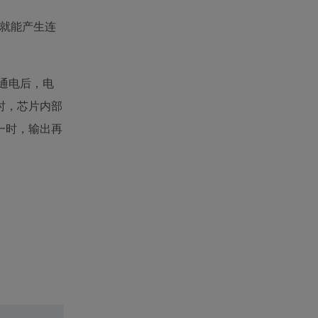
己就能产生连
路通电后，电
时，芯片内部
一时，输出再