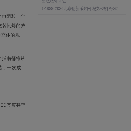
出版物许可证
©1999-2026北京创新乐知网络技术有限公司
个电阻和一个
交替闪烁的效
更立体的规
个指南都将带
路，一次成
ED亮度甚至