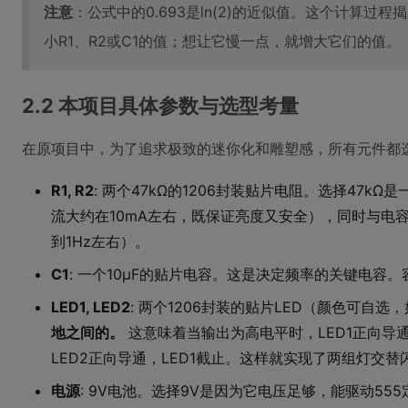
注意
：公式中的0.693是ln(2)的近似值。这个计算
小R1、R2或C1的值；想让它慢一点，就增大它们的值。
2.2 本项目具体参数与选型考量
在原项目中，为了追求极致的迷你化和雕塑感，所有元件都
R1, R2
: 两个47kΩ的1206封装贴片电阻。选择47k
流大约在10mA左右，既保证亮度又安全），同时与电容
到1Hz左右）。
C1
: 一个10µF的贴片电容。这是决定频率的关键电容
LED1, LED2
: 两个1206封装的贴片LED（颜色可自选
地之间的。
这意味着当输出为高电平时，LED1正向导
LED2正向导通，LED1截止。这样就实现了两组灯交
电源
: 9V电池。选择9V是因为它电压足够，能驱动5