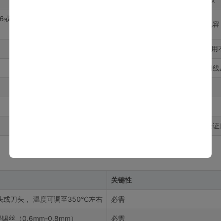
06或08
1
电解电容或有极性电容
2
LED1和LED2，建议
约1米
骨架和导线材料，铜线
1
电源
1
连接电池与电路
1
强烈建议准备
，先验证
关键性
头或刀头， 温度可调至350°C左右
必需
丝（0.6mm-0.8mm）
必需