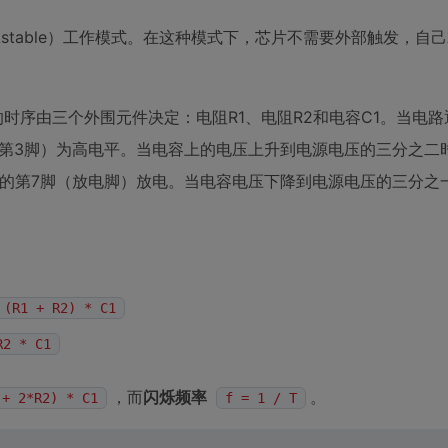
stable）工作模式。在这种模式下，芯片不需要外部触发，自
时序由三个外围元件决定：电阻R1、电阻R2和电容C1。当电
脚（第3脚）为高电平。当电容上的电压上升到电源电压的三分之二
片的第7脚（放电脚）放电。当电容电压下降到电源电压的三分之
 (R1 + R2) * C1
R2 * C1
，而
闪烁频率
。
 + 2*R2) * C1
f = 1 / T