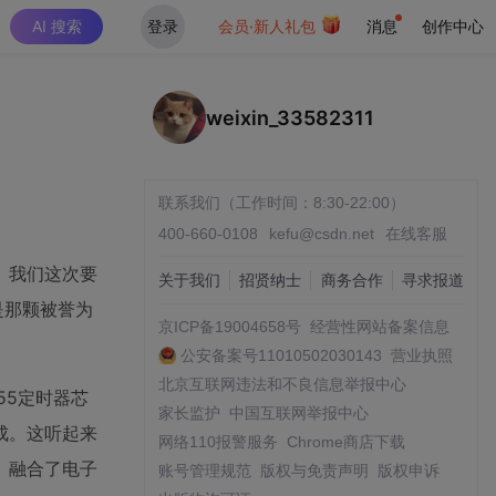
AI 搜索
登录
会员·新人礼包
消息
创作中心
weixin_33582311
联系我们（工作时间：8:30-22:00）
400-660-0108
kefu@csdn.net
在线客服
。我们这次要
关于我们
招贤纳士
商务合作
寻求报道
是那颗被誉为
京ICP备19004658号
经营性网站备案信息
公安备案号11010502030143
营业执照
北京互联网违法和不良信息举报中心
55定时器芯
家长监护
中国互联网举报中心
成。这听起来
网络110报警服务
Chrome商店下载
、融合了电子
账号管理规范
版权与免责声明
版权申诉