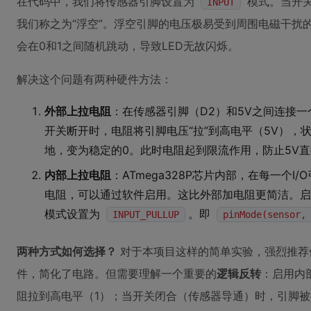
在代码中，我们将传感器引脚设置为
模式。当开关
INPUT
我们称之为“浮空”。浮空引脚的电压极易受到周围电磁干扰
会在0和1之间随机跳动，导致LED无故闪烁。
解决这个问题有两种硬件方法：
外部上拉电阻
：在传感器引脚（D2）和5V之间连接一
开关断开时，电阻将引脚电压“拉”到高电平（5V），
地，变为稳定的0。此时电阻起到限流作用，防止5V
内部上拉电阻
：ATmega328P芯片内部，在每一个I/
电阻，可以通过软件启用。这比外部加电阻更简洁。
模式设置为
。即
INPUT_PULLUP
pinMode(sensor,
两种方式如何选择？
对于本项目这样的简单实验，强烈推荐
件，简化了电路。但需要理解一个重要的
逻辑反转
：启用内
阻拉到高电平（1）；当开关闭合（传感器导通）时，引脚被