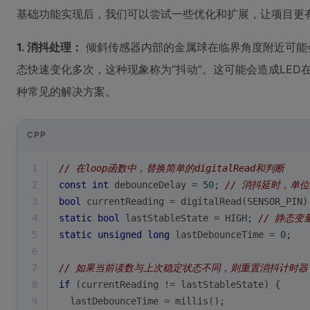
基础功能实现后，我们可以尝试一些优化和扩展，让项目更
1. 消抖处理：
倾斜传感器内部的金属球在临界角度附近可能
态快速变化多次，这种现象称为“抖动”。这可能会造成LED
种常见的解决方案。
CPP
1
// 在loop函数中，替换简单的digitalRead和判断
2
const
int
 debounceDelay = 
50
; 
// 消抖延时，单
3
bool
 currentReading = 
digitalRead
(SENSOR_PIN)
4
static
bool
 lastStableState = HIGH; 
// 静态
5
static
unsigned
long
 lastDebounceTime = 
0
;
6
7
// 如果当前读数与上次稳定状态不同，则重置消抖计时器
8
if
 (currentReading != lastStableState) {
9
  lastDebounceTime = 
millis
();