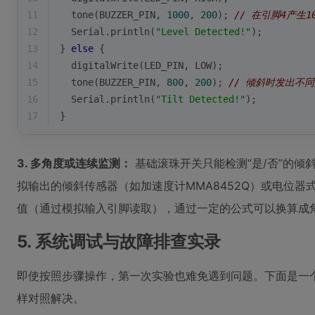
11
tone
(BUZZER_PIN, 
1000
, 
200
); 
// 在引脚4产生1
12
  Serial.
println
(
"Level Detected!"
);
13
} 
else
 {
14
digitalWrite
(LED_PIN, LOW);
15
tone
(BUZZER_PIN, 
800
, 
200
); 
// 倾斜时发出不
16
  Serial.
println
(
"Tilt Detected!"
);
17
}
3. 多角度或连续监测：
基础滚珠开关只能检测“是/否”的倾
拟输出的倾斜传感器（如加速度计MMA8452Q）或电位
值（通过模拟输入引脚读取），通过一定的公式可以换算成
5. 系统调试与故障排查实录
即使按照步骤操作，第一次实验也难免遇到问题。下面是一
样对照解决。