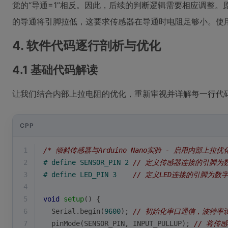
觉的“导通=1”相反。因此，后续的判断逻辑需要相应调整
的导通将引脚拉低，这要求传感器在导通时电阻足够小。使
4. 软件代码逐行剖析与优化
4.1 基础代码解读
让我们结合内部上拉电阻的优化，重新审视并详解每一行代
CPP
1
/* 倾斜传感器与Arduino Nano实验 - 启用内部上拉优
2
# 
define
 SENSOR_PIN 2 
// 定义传感器连接的引脚为
3
# 
define
 LED_PIN 3    
// 定义LED连接的引脚为数字
4
5
void
setup
()
{
6
  Serial.
begin
(
9600
); 
// 初始化串口通信，波特率
7
pinMode
(SENSOR_PIN, INPUT_PULLUP); 
// 将传