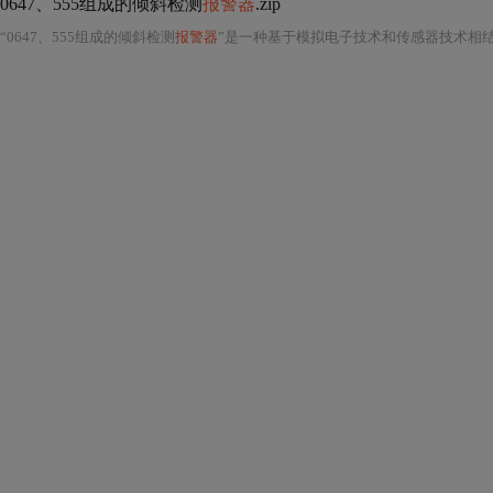
0647、555组成的倾斜检测
报警器
.zip
“0647、555组成的倾斜检测
报警器
”是一种基于模拟电子技术和传感器技术相结合的实用电子电路系统，主要用于检测物体是否发生倾斜，