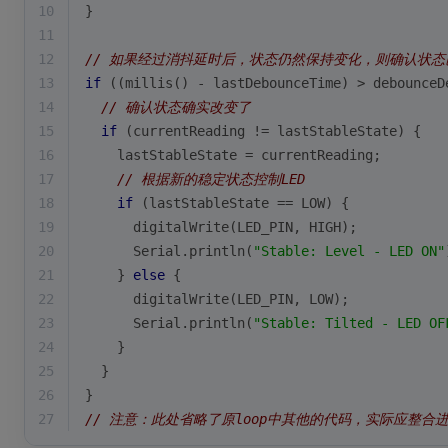
10
}
11
12
// 如果经过消抖延时后，状态仍然保持变化，则确认状态
13
if
 ((
millis
() - lastDebounceTime) > debounceD
14
// 确认状态确实改变了
15
if
 (currentReading != lastStableState) {
16
    lastStableState = currentReading;
17
// 根据新的稳定状态控制LED
18
if
 (lastStableState == LOW) {
19
digitalWrite
(LED_PIN, HIGH);
20
      Serial.
println
(
"Stable: Level - LED ON"
21
    } 
else
 {
22
digitalWrite
(LED_PIN, LOW);
23
      Serial.
println
(
"Stable: Tilted - LED OF
24
    }
25
  }
26
}
27
// 注意：此处省略了原loop中其他的代码，实际应整合