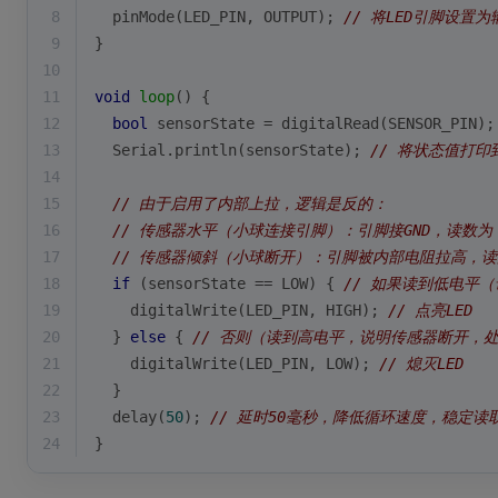
8
pinMode
(LED_PIN, OUTPUT); 
// 将LED引脚设置
9
}
10
11
void
loop
()
{
12
bool
 sensorState = 
digitalRead
(SENSOR_PIN);
13
  Serial.
println
(sensorState); 
// 将状态值打
14
15
// 由于启用了内部上拉，逻辑是反的：
16
// 传感器水平（小球连接引脚）：引脚接GND，读数为 L
17
// 传感器倾斜（小球断开）：引脚被内部电阻拉高，读数为
18
if
 (sensorState == LOW) { 
// 如果读到低电平
19
digitalWrite
(LED_PIN, HIGH); 
// 点亮LED
20
  } 
else
 { 
// 否则（读到高电平，说明传感器断开，
21
digitalWrite
(LED_PIN, LOW); 
// 熄灭LED
22
  }
23
delay
(
50
); 
// 延时50毫秒，降低循环速度，稳定
24
}