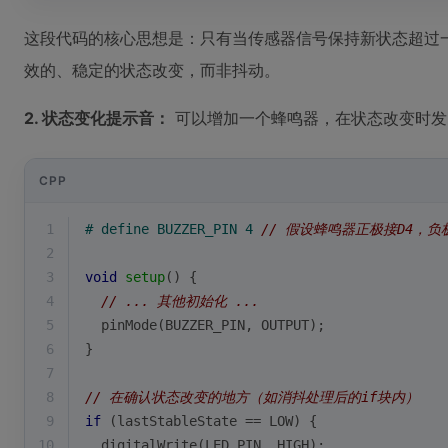
这段代码的核心思想是：只有当传感器信号保持新状态超过一
效的、稳定的状态改变，而非抖动。
2. 状态变化提示音：
可以增加一个蜂鸣器，在状态改变时发
CPP
1
# 
define
 BUZZER_PIN 4 
// 假设蜂鸣器正极接D4，负极
2
3
void
setup
()
{
4
// ... 其他初始化 ...
5
pinMode
(BUZZER_PIN, OUTPUT);
6
}
7
8
// 在确认状态改变的地方（如消抖处理后的if块内）
9
if
 (lastStableState == LOW) {
10
digitalWrite
(LED_PIN, HIGH);