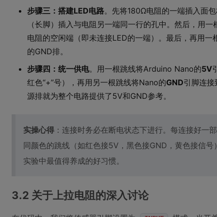
步骤三：搭建LED电路
。先将180Ω电阻的一端插入面包
（长脚）插入与电阻另一端同一行的孔中。然后，用一根跳线从
电阻的空闲端（即未连接LED的一端）。最后，再用一
的GND排。
步骤四：统一供电
。用一根跳线将Arduino Nano的
5V
红色“+”号），再用另一根跳线将Nano的
GND
引脚连接
源排就为整个电路提供了5V和GND参考。
实操心得
：连接时务必在断电状态下进行。每连接好一部
同颜色的跳线（如红色接5V，黑色接GND，黄色接信
实验中最值得养成的好习惯。
3.2 关于上拉电阻的深入讨论