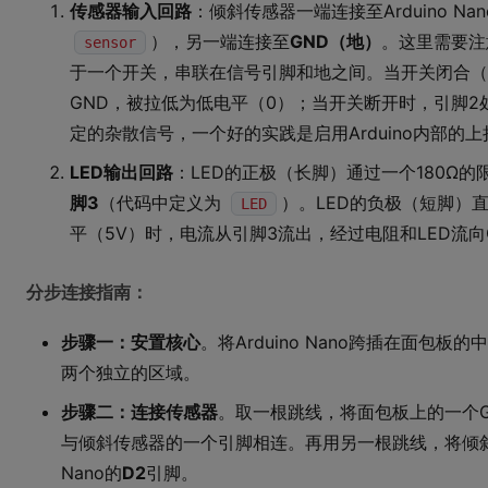
传感器输入回路
：倾斜传感器一端连接至Arduino Nan
），另一端连接至
GND（地）
。这里需要注
sensor
于一个开关，串联在信号引脚和地之间。当开关闭合（
GND，被拉低为低电平（0）；当开关断开时，引脚2
定的杂散信号，一个好的实践是启用Arduino内部的
LED输出回路
：LED的正极（长脚）通过一个180Ω的限流
脚3
（代码中定义为
）。LED的负极（短脚）
LED
平（5V）时，电流从引脚3流出，经过电阻和LED流向
分步连接指南：
步骤一：安置核心
。将Arduino Nano跨插在面包
两个独立的区域。
步骤二：连接传感器
。取一根跳线，将面包板上的一个G
与倾斜传感器的一个引脚相连。再用另一根跳线，将倾斜传
Nano的
D2
引脚。