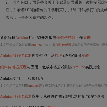
让一个灯闪烁，而是整套关于传感器信号采集、微控制器编
它，并看着LED随着你的手势明灭时，那种“我做到了”的
索欲，正是创客精神的起点。
通俗解释
Arduino
Uno R3开发板与
倾斜传感器
工作
原理
本文详细介绍如何使用
Arduino
Uno R3和
倾斜传感器
搭建防倾倒报警系统，涵盖硬件连接、代码编写及常见问题解决方案。通过实例讲解信号抖动处理、安装方向校
Arduino倾斜传感器
控制灯泡
：
从
原理
到密室逃脱
实战
倾斜传感器原理
与应用
：
低成本姿态检测的
Arduino
实践指南
Arduion学习——模拟灯塔
本文介绍了如何利用
Arduino
开发板实现灯塔定时开关灯功能（基于光照和时间
Arduino倾斜传感器
应用
：
从硬件连接到继电器控制与消抖算法