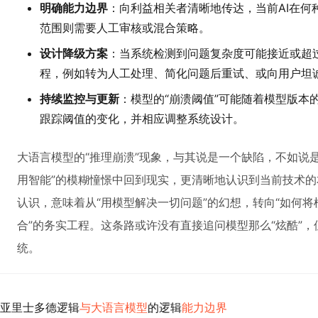
明确能力边界
：向利益相关者清晰地传达，当前AI在何
范围则需要人工审核或混合策略。
设计降级方案
：当系统检测到问题复杂度可能接近或超
程，例如转为人工处理、简化问题后重试、或向用户坦
持续监控与更新
：模型的“崩溃阈值”可能随着模型版本
跟踪阈值的变化，并相应调整系统设计。
大语言模型的“推理崩溃”现象，与其说是一个缺陷，不如说
用智能”的模糊憧憬中回到现实，更清晰地认识到当前技术
认识，意味着从“用模型解决一切问题”的幻想，转向“如何
合”的务实工程。这条路或许没有直接追问模型那么“炫酷”
统。
亚里士多德逻辑
与大语言模型
的逻辑
能力边界