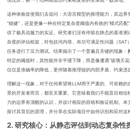
现优异，换一个结构相似但约束稍复杂的变体就一败涂地。
这种体验促使我们去追问：大语言模型的推理能力，其边界究
“稳健”，还是更像一种在特定复杂度阈值内有效的“模式匹
供了极具说服力的实证。研究者们没有停留在静态的基准测
杂度的评估框架，对包括河内塔、布尔可满足性问题（SAT
任务进行了压力测试。结果揭示了一个普遍且关键的现象：
特定的阈值时，其性能并非平缓下降，而是像遭遇“玻璃天花
仅仅是准确率的降低，更伴随着推理链的内部矛盾、约束违
理解这一现象，对于任何希望将LLM用于严肃的、可依赖的
景的开发者而言，都至关重要。它意味着我们不能盲目相信
力的边界有清醒的认识，并设计相应的容错和验证机制。本
探讨其背后的原理，并分享在实际项目中如何识别和应对这种
2. 研究核心：从静态评估到动态复杂性