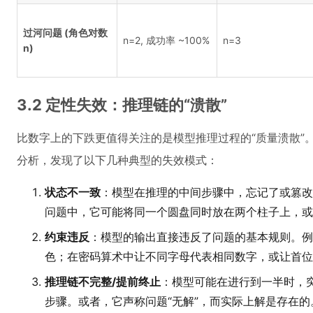
过河问题 (角色对数
n=2, 成功率 ~100%
n=3
n)
3.2 定性失效：推理链的“溃散”
比数字上的下跌更值得关注的是模型推理过程的“质量溃散”
分析，发现了以下几种典型的失效模式：
状态不一致
：模型在推理的中间步骤中，忘记了或篡改
问题中，它可能将同一个圆盘同时放在两个柱子上，或
约束违反
：模型的输出直接违反了问题的基本规则。例
色；在密码算术中让不同字母代表相同数字，或让首位
推理链不完整/提前终止
：模型可能在进行到一半时，
步骤。或者，它声称问题“无解”，而实际上解是存在的