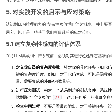
其难以进行这种大规模的、并行的约束传播和回溯搜索，从
5. 对实践开发的启示与应对策略
认识到LLM推理能力的“复杂性阈值”和“崩溃”现象，并非
用它。以下是一些基于我们项目经验的应对策略。
5.1 建立复杂性感知的评估体系
在将LLM集成到生产系统前，必须对其进行超越静态基准的
定义你自己的复杂度参数
：针对你的具体任务（如代码
键的复杂度维度。例如，对于代码生成，可以是函数的
量、需要集成的外部API数量等。
进行压力测试
：构建一个从易到难的测试套件，系统性
找到那个“崩溃阈值”
。这比任何单一的准确率数
λ*
检查中间过程
：不要只看最终输出。对于关键任务，设