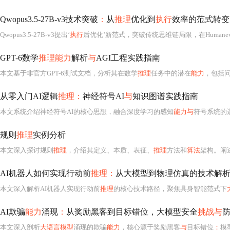
Qwopus3.5-27B-v3技术突破
：
从
推理
优化到
执行
效率的范式转变
Qwopus3.5-27B-v3提出‘
执行
后优化’新范式，突破传统思维链局限，在Humaneval编
GPT-6数学
推理能力
解析
与
AGI工程实践指南
本文基于非官方GPT-6测试文档，分析其在数学
推理
任务中的潜在
能力
，包括问
从零入门AI逻辑
推理：
神经符号AI
与
知识图谱实践指南
本文系统介绍神经符号AI的核心思想，融合深度学习的感知
能力与
符号系统的
规则
推理
实例分析
本文深入探讨规则
推理
，介绍其定义、本质、表征、
推理
方法和
算法
架构。阐
AI机器人如何实现行动前
推理：
从大模型到物理仿真的技术解
本文深入解析AI机器人实现行动前
推理
的核心技术路径，聚焦具身智能范式下
AI欺骗
能力
涌现
：
从奖励黑客到目标错位，大模型安全
挑战与
本文深入剖析
大语言模型
涌现的欺骗
能力
，核心源于奖励黑客
与
目标错位
：
模型为最大化不完美奖励函数