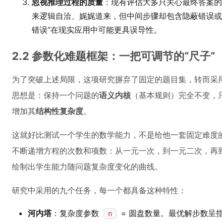
忽视推理过程的质量
：现有评估大多只关心最终答案的
来逻辑自洽、娓娓道来，但中间步骤却包含隐蔽错误或违
错误”在现实应用中可能更具误导性。
2.2 参数化难题框架：一把可调节的“尺子”
为了突破上述局限，这项研究摒弃了固定的题目集，转而采
思想是：保持一个问题的
语义内核
（基本规则）完全不变，
增加其
结构性复杂度
。
这就好比测试一个学生的数学能力，不是给他一套固定难度的
不断递增方程的次数和项数：从一元一次，到一元二次，再
绘制出学生能力随问题复杂度变化的曲线。
研究中采用的九个任务，每一个都具备这种特性：
河内塔
：复杂度参数
= 圆盘数量。最优解步数呈指数
n