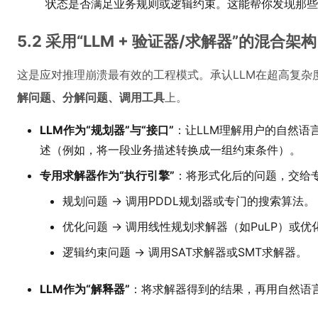
状态是否满足业务规则或逻辑约束。这能帮你发现那些
5.2 采用“LLM + 验证器/求解器”的混合架构
这是应对推理崩溃最有效的工程模式。承认LLM在超高复杂
解问题、分解问题、调用工具
上。
LLM作为“规划器”与“接口”
：让LLM理解用户的自然语
述（例如，将一段业务描述转换成一组约束条件）。
专用求解器作为“执行引擎”
：将形式化后的问题，交给
规划问题 -> 调用PDDL规划器或专门的搜索算法。
优化问题 -> 调用线性规划求解器（如PuLP）或优
逻辑约束问题 -> 调用SAT求解器或SMT求解器。
LLM作为“解释器”
：将求解器得到的结果，再用自然语