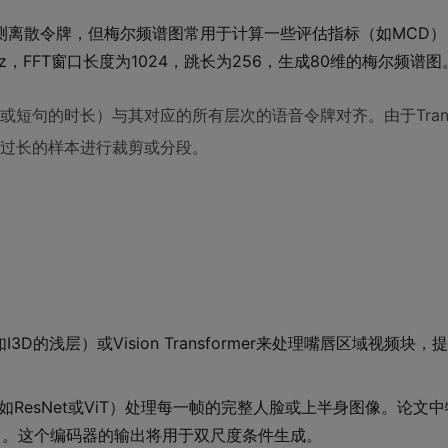
接预测离散令牌，但梅尔频谱图常用于计算一些评估指标（如MCD
，FFT窗口长度为1024，跳长为256，生成80维的梅尔频谱图
短句的时长）与其对应的所有层次的语音令牌对齐。由于Transf
过长的样本进行裁剪或分段。
3D的浅层）或Vision Transformer来处理嘴唇区域视频块
ResNet或ViT）处理每一帧的完整人脸或上半身图像。论文
。这个编码器的输出将用于双尺度条件生成。