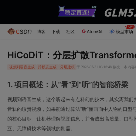
博客
下载
社区
AtomGit
模型市场
HiCoDiT：分层扩散Transf
·
于 2026-05-31 03:16:48 修改
本内容遵
视频到语音生成
跨模态生成
分层建模
1. 项目概述：从“看”到“听”的智能桥梁
视频到语音生成，这个听起来有点科幻的技术，其实离我们
音轨的珍贵视频，如果能通过算法“听”懂画面中人物的口型与
的核心目标：让机器理解视觉信息，并合成出高质量、口型
互、无障碍技术等领域的刚需。