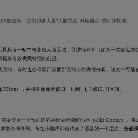
LRS3数据集，它们包含大量“人脸视频-对应语音”的对齐数据。
ace等工具从每一帧中检测出人脸区域，并进行对齐（如基于关键点
续提取有效视觉特征的前提。
的区域，有时也会保留部分面部区域以供表情分析。论文中可能
ps），并将图像像素值归一化到[-1, 1]或[0, 1]区间。
。需要使用一个预训练的神经语音编解码器（如EnCodec）。
）离散令牌序列。每组令牌序列就代表了语音的一个层次。
务必