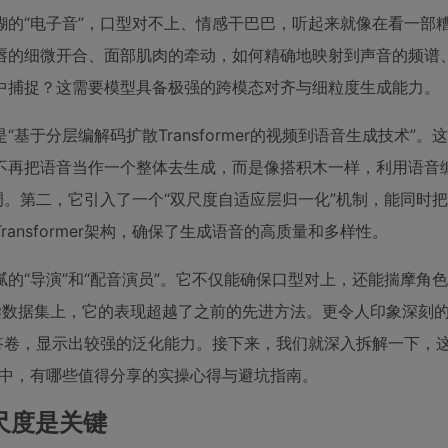
的“电子音”，口型对不上、情感干巴巴，听起来就像在看一部
唇的细微开合、面部肌肉的牵动，如何精确地映射到声音的频谱
中捕捉？这需要模型具备极强的跨模态对齐与细粒度生成能力。
“基于分层编解码扩散Transformer的视频到语音生成技术”。
不再把语音当作一个整体去生成，而是像搭积木一样，利用语音
调。第二，它引入了一个“双尺度自适应层归一化”机制，能同时
nsformer架构，确保了生成语音的高质量和多样性。
细腻的“导演”和“配音演员”。它不仅能确保口型对上，还能揣摩角
语阅读数据集上，它的表现超越了之前的先进方法。更令人印象深刻
答卷，显示出较强的泛化能力。接下来，我们就深入拆解一下，这
程中，有哪些值得分享的实操心得与避坑指南。
尺度是关键