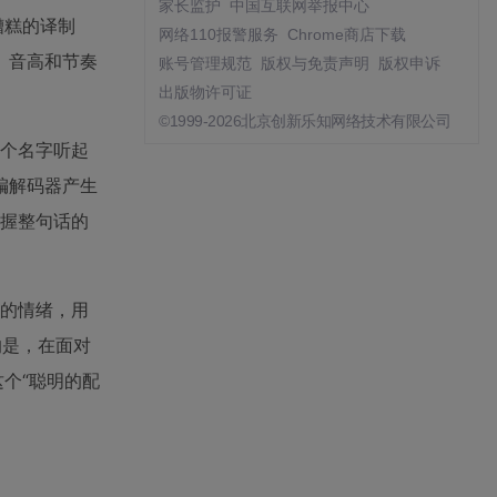
家长监护
中国互联网举报中心
糟糕的译制
网络110报警服务
Chrome商店下载
、音高和节奏
账号管理规范
版权与免责声明
版权申诉
出版物许可证
©1999-2026北京创新乐知网络技术有限公司
这个名字听起
编解码器产生
把握整句话的
色的情绪，用
的是，在面对
个“聪明的配