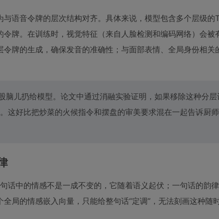
与语音令牌的层次结构对齐。具体来说，模型包含多个层级的Trans
的令牌。在训练时，视觉特征（来自人脸检测和编码网络）会被
层令牌的生成，确保发音的准确性；与面部表情、全局身份相关
一股脑儿扔给模型。论文中通过消融实验证明，如果移除这种分层
。这好比把炒菜的火候指令和摆盘的审美要求混在一起告诉厨师
律
。一句话中的情感不是一成不变的，它随着语义起伏；一句话的韵
全局的情感嵌入向量，只能给整句话“定调”，无法刻画这种随