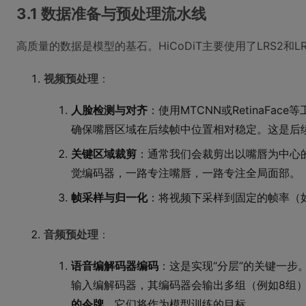
3.1 数据准备与预处理流水线
高质量的数据是模型的基石。HiCoDiT主要使用了LRS2和
视频预处理
：
人脸检测与对齐
：使用MTCNN或RetinaF
确保嘴唇区域在后续帧中位置相对稳定。这是后
关键区域裁剪
：通常我们会裁剪出以嘴唇为中心
觉编码器，一路专注嘴唇，一路专注全局面部。
帧采样与归一化
：将视频下采样到固定的帧率（如25f
音频预处理
：
语音编解码器编码
：这是实现“分层”的关键一步
输入编解码器，其编码器会输出多组（例如8组
的令牌
，它们将作为模型训练的目标。