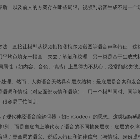
核心矛盾，以及前人的方案存在哪些局限。视频到语音生成不是一个
归类方法，直接让模型从视频帧预测梅尔频谱图等语音声学特征。这
用平均色填充一幅画，失去了笔触和纹理。另一类是基于生成式
不同属性（如内容、音色、情感）上显得力不从心，经常顾此失彼
行处理。然而，人类语音天然具有层次结构：最底层是音素和发
是语调和情感（对应面部表情和语境）。用一个模型同时、同等
，很容易手忙脚乱。
借鉴了现代神经语音编解码器（如EnCodec）的思想。这类编解
随意排列，而是自底向上地代表了语音的不同抽象层次：底层的令
编码了更全局的语义、说话人特征和韵律信息（与情感、身份强