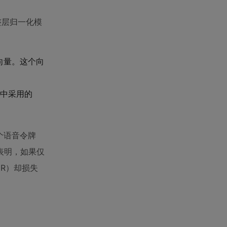
调整层归一化模
向量。这个向
中采用的
个语音令牌
表明，如果仅
ER）却损失