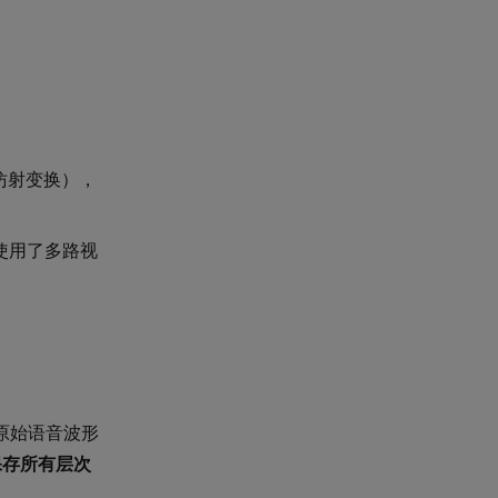
的仿射变换），
使用了多路视
将原始语音波形
保存所有层次