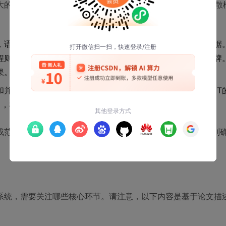
成“引擎”来产出高质量的语音。HiCoDiT选择了“离散扩散
，语音令牌本身是离散的索引。离散扩散模型专门处理这类数据
程则是学习如何从嘈杂的令牌序列中逐步恢复出干净的语音令牌
果。
列建模和并行计算能力，成为执行扩散去噪步骤的理想骨架。HiCoDi
中，根据当前噪声水平和注入的视觉条件，预测更干净的令牌。
式，能够合成细节丰富的语音；而分层Transformer结构则
系统，需要关注哪些核心环节。请注意，以下内容是基于论文描