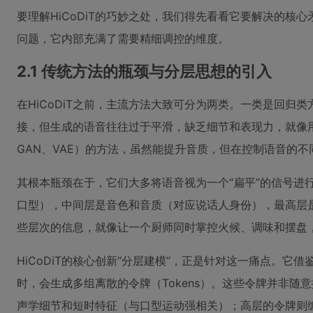
要理解HiCoDiT的巧妙之处，我们得先看看它要解决的
问题，它内部充满了需要精细调控的维度。
2.1 传统方法的瓶颈与分层思想的引入
在HiCoDiT之前，主流方法大致可分为两类。一类是回
接，但生成的语音往往过于平滑，缺乏细节和表现力，就像
GAN、VAE）的方法，虽然能提升音质，但在控制语音的
其根本瓶颈在于，它们大多将语音视为一个“扁平”的信号进
口型），中间层是音色和音质（对应说话人身份），最高层
些层次的信息，就像让一个厨师同时掌控火候、调味和摆盘
HiCoDiT的核心创新“分层建模”，正是针对这一痛点。它
时，会生成多组离散的令牌（Tokens）。这些令牌并非
声学细节和短时特征（与口型运动强相关）；高层的令牌则