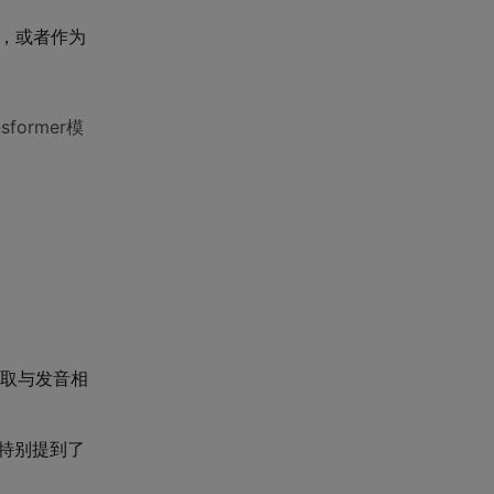
），或者作为
。
ormer模
，提取与发音相
中特别提到了