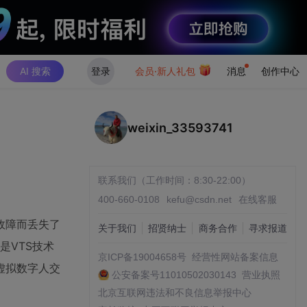
AI 搜索
登录
会员·新人礼包
消息
创作中心
weixin_33593741
联系我们（工作时间：8:30-22:00）
400-660-0108
kefu@csdn.net
在线客服
故障而丢失了
关于我们
招贤纳士
商务合作
寻求报道
是VTS技术
京ICP备19004658号
经营性网站备案信息
虚拟数字人交
公安备案号11010502030143
营业执照
北京互联网违法和不良信息举报中心