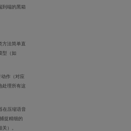
端到端的黑箱
类方法简单直
模型（如
。
音动作（对应
地处理所有这
码器在压缩语音
牌捕捉精细的
相关）。