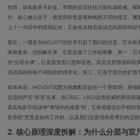
然而，这条路并不好走。早期的尝试往往只能生成机械、模糊
片。核心难点在于，视觉和听觉是两种截然不同的模态。嘴
上？一句话中的情感起伏，又如何从静态或动态的面部特征
最近，一项名为HiCoDiT的技术引起了我们的注意。它全称是
来很复杂，但拆解开来，它其实做了三件聪明事：第一，它
的“分层令牌”，让底层负责口型和音色，高层负责情感和语
说话风格和每个词组的韵律变化。第三，它基于强大的扩散Tra
简单来说，HiCoDiT试图为视频配音提供一个更聪明、更
合适的声音“表演”出来。在LRS2、LRS3这类权威的唇
真实电影片段这种“考场外的难题”时，它依然能交出不错的
音系统”究竟是如何工作的，以及我们在复现和思考它的过
2. 核心原理深度拆解：为什么分层与双