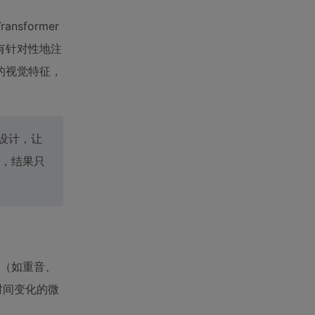
former
有针对性地注
的视觉特征，
设计，让
，结果只
律（如重音、
时间变化的微