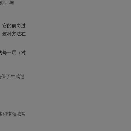
模型”与
。它的前向过
。这种方法在
T的每一层（对
确保了生成过
述和该领域常