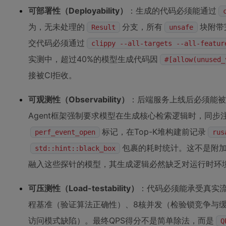
可部署性（Deployability）
：生成的代码必须能通过
为，无未处理的
分支，所有
块附带
Result
unsafe
交代码必须通过
clippy --all-targets --all-featur
实测中，超过40%的模型生成代码因
#[allow(unused_
接被CI拒收。
可观测性（Observability）
：后端服务上线后必须能被
Agent框架强制要求模型在生成核心检索逻辑时，同
标记，在Top-K堆构建前记录
perf_event_open
rus
包裹的耗时统计。这不是附
std::hint::black_box
融入这些探针的模型，其生成逻辑必然缺乏对运行时环
可压测性（Load-testability）
：代码必须能承受真实
程基准（验证算法正确性）、8核并发（检验锁竞争与缓
访问模式缺陷）。最终QPS得分不是简单除法，而是
Q