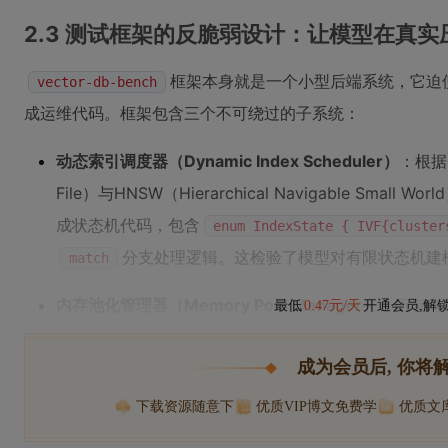
2.3 测试框架的反脆弱设计：让模型在真
框架本身就是一个小型后端系统，它迫
vector-db-bench
成运维代码。框架包含三个不可绕过的子系统：
动态索引调度器（Dynamic Index Scheduler）
：根据实
File）与HNSW（Hierarchical Navigable Sm
成状态机代码，包含
enum IndexState { IVF{cluster
分支处理逻辑。这检验了模型对有限状态机建
match
内存池化管理器（Memory Pool Manager）
：所有向
最低
0.47元/天
开通会员,解
成为会员后, 你将
下载资源随意下
优质VIP博文免费学
优质文