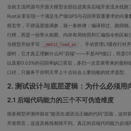
当前主流闭源与开源大模型全部拉进真实后端开发流水线跑了一遍
Rust从零实现一个满足生产级QPS与召回率双重要求的向
程玄学，不拼温度值调参，就一条铁律：编译得过、跑得稳
行榜，而是一份带火焰图、内存布局快照和汇编指令热区标注
当模型开始手写
、手动管理L1缓存行对
_mm512_load_ps
据时，它才真正理解什么叫“后端”——不是API接口，而是
以及那0.03%的召回率缺口背后，多扫一次页表带来的毫
口径，只服务于你明天早上十点站会上要拍板的技术选型。
2. 测试设计与底层逻辑：为什么必须
2.1 后端代码能力的三个不可伪造维度
很多模型评测停留在“能否生成语法正确的代码”层面，这对
开发而言，这连及格线都摸不到。真正的后端代码能力必须