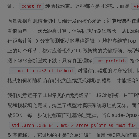
证、
纯函数约束。这些都不是可选项，而是
const fn
ve
向量数据库则精准切中后端开发的核心矛盾：
计算密集型任
看似简单——欧氏距离计算，但实际执行路径极长：从L3缓存加
行距离计算 → 分支预测驱动的早停逻辑 → 堆排序维护Top
上的每个环节，都对应着现代CPU微架构的关键瓶颈。模型若
测下QPS会断崖式下跌；只有真正理解
指
_mm_prefetch
对缓存行驱逐的时序控制、以及CS
__builtin_ia32_clflushopt
格式如何将随机访存转化为连续流式读取的模型，才能把QP
我们刻意避开了LLM常见的“优势场景”：JSON解析、HT
配和模板填充完成，掩盖了模型对底层系统原理的无知。而向
成SDK，每一步优化都直面硅基物理定律。当Claude-Opus
std::arch::x86_64::_mm512_store_ps(ptr as *mut f32,
对齐偏移时，它证明的不是“会写汇编”，而是“懂CPU如何搬