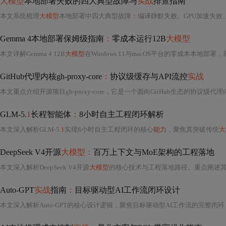
大模型
本地部署失败的四大典型故障与
实战
排查指南
本文系统梳理
大模型
本地部署中四大典型故障
：
编译静默失败、GPU加速失效、WebUI响应延迟、RAG结果幻觉。重点解析llama-cpp-python安装陷阱、GGUF量化格式与CUDA兼容性、
Gemma 4本地部署保姆级指南
：
零成本运行12B
大模型
本文详解Gemma 4 12B
大模型
在Windows 11与macOS平台的零成本本地部署，基于Ollama实现CUDA/Metal加速推理。涵盖国内镜像源切换、INT4量化模型加载、GPU显存优化配置、
GitHub代理内核gh-proxy-core
：
协议级缓存与API流控
实战
本文重点介绍开源项目gh-proxy-core，它是一个面向GitHub生态的协议级代
GLM-5.
1
长程智能体
：
8小时自主工程闭环解析
本文深入解析GLM-5.
1
实现8小时自主工程闭环的核心
能力
，聚焦其突破传统
大
DeepSeek V4开源
大模型：
百万上下文与MoE架构的工程落地
本文深入解析DeepSeek V4开源
大模型
的核心技术与工程落地路径。重点阐述其
Auto-GPT
实战
指南
：
目标驱动型AI工作流闭环设计
本文深入解析Auto-GPT的核心设计逻辑，聚焦目标驱动型AI工作流的完整闭环