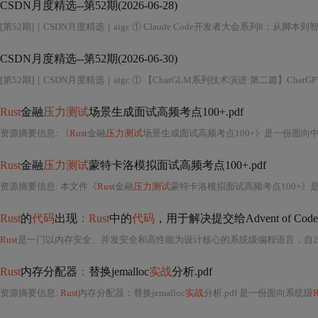
CSDN月度精选--第52期(2026-06-28)
[第52期]｜CSDN月度精选｜aigc ① Claude Code开发者大会系列8
：
从脚本到智能
CSDN月度精选--第52期(2026-06-30)
[第52期]｜CSDN月度精选｜aigc ① 【ChatGLM系列技术演进·第二篇】Chat
Rust
金融
压力测试
场景生成面试高频考点100+.pdf
资源摘要信息
:
《
Rust
金融
压力测试
场景生成面试高频考点100+》是一份面向
Rust
金融
压力测试
蒙特卡洛模拟面试高频考点100+.pdf
资源摘要信息
:
本文件《
Rust
金融
压力测试
蒙特卡洛模拟面试高频考点100+》是一份面向金融科技（FinTech）领域高级工
Rust
的
代码
出现
：Rust
中的
代码
，用于解决提交给Advent of Co
Rust
是一门以内存安全、并发安全和高性能为设计核心的系统级编程语言，自2010年由Graydon Hoare发起、2015年发布1.0稳定版以来，迅速在基础
Rust
内存分配器
：
替换jemalloc
实战
分析.pdf
资源摘要信息
: Rust
内存分配器
：
替换jemalloc
实战
分析.pdf 是一份面向系统级
R