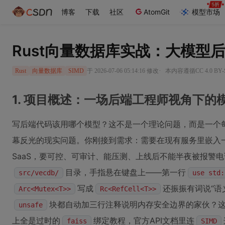
博客
下载
社区
AtomGit
模型市场
Rust向量数据库实战：大模型
·
于 2026-07-06 05:14:16 修改
本内容遵循CC 4.0 B
Rust
向量数据库
SIMD
1. 项目概述：一场后端工程师视角下的
写后端代码该用哪个模型？这不是一个理论问题，而是一个
幕反光的现实问题。你刚接到需求：需要在现有服务里嵌入
SaaS，要可控、可审计、能压测、上线后不能半夜被报警电
目录，手指悬在键盘上——第一行
src/vecdb/
use std:
写成
还振振有词说“语
Arc<Mutex<T>>
Rc<RefCell<T>>
块都自动加三行注释说明内存安全边界的家伙？这个问题
unsafe
上全是过时的
绑定教程，官方API文档里连
faiss
SIMD