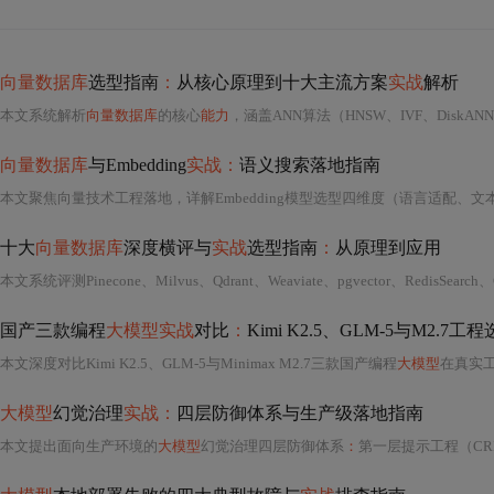
向量数据库
选型指南
：
从核心原理到十大主流方案
实战
解析
本文系统解析
向量数据库
的核心
能力
，涵盖ANN算法（HNSW、IVF、DiskANN）、元数据过滤、多租户支持、部署运维及生态集成等关键技术维度，并对Milvus、Pinecone、Weaviate、Qdrant、Chroma、p
向量数据库
与Embedding
实战：
语义搜索落地指南
十大
向量数据库
深度横评与
实战
选型指南
：
从原理到应用
国产三款编程
大模型实战
对比
：
Kimi K2.5、GLM-5与M2.7
本文深度对比Kimi K2.5、GLM-5与Minimax M2.7三款国产编程
大模型
在真实
大模型
幻觉治理
实战：
四层防御体系与生产级落地指南
本文提出面向生产环境的
大模型
幻觉治理四层防御体系
：
第一层提示工程（CRISP原则），通过结构化指令约束模型行为；第二层RAG，强调权威数据源、语义切片与重排序；第三层