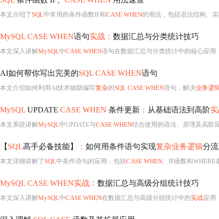
本文介绍了
SQL
中常用的条件函数IF和
CASE WHEN
的用法，包括语法结构、实际应用示例及两者之间的区别。重点涵盖多条件判断
MySQL CASE WHEN
语句
实战：
数据汇总与分类统计技巧
本文深入讲解
MySQL
中
CASE WHEN
语句在数据汇总与分类统计中的核心应用
AI如何帮你写出完美的
SQL CASE WHEN
语句
本文介绍如何利用AI技术辅助编写
复杂
的
SQL CASE WHEN
语句，解决
业务逻
MySQL
UPDATE
CASE WHEN
条件更新
：
从基础语法到高阶
实
本文系统讲解
MySQL
中UPDATE与
CASE WHEN
结合使用的语法、原理及高阶应
【
SQL
高手必备技能】
：
如何用条件语句实现
复杂业务逻辑
分流
本文详细讲解了
SQL
中条件语句的应用，包括
CASE WHEN
、IF函数和WHERE条件的使用方法。通过实际案例展
MySQL CASE WHEN实战：
数据汇总与高级分组统计技巧
本文深入讲解
MySQL
中
CASE WHEN
在数据汇总与高级分组统计中的
实战
应用，涵盖