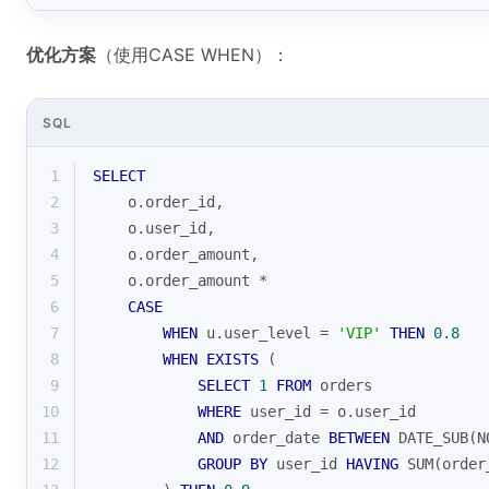
优化方案
（使用CASE WHEN）：
SQL
1
SELECT
2
    o.order_id,
3
    o.user_id,
4
    o.order_amount,
5
    o.order_amount 
*
6
CASE
7
WHEN
 u.user_level 
=
'VIP'
THEN
0.8
8
WHEN
EXISTS
 (
9
SELECT
1
FROM
 orders 
10
WHERE
 user_id 
=
 o.user_id 
11
AND
 order_date 
BETWEEN
 DATE_SUB(N
12
GROUP
BY
 user_id 
HAVING
SUM
(order