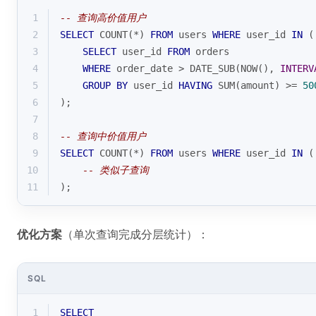
1
-- 查询高价值用户
2
SELECT
COUNT
(
*
) 
FROM
 users 
WHERE
 user_id 
IN
 (
3
SELECT
 user_id 
FROM
 orders 
4
WHERE
 order_date 
>
 DATE_SUB(NOW(), 
INTERV
5
GROUP
BY
 user_id 
HAVING
SUM
(amount) 
>=
50
6
);
7
8
-- 查询中价值用户
9
SELECT
COUNT
(
*
) 
FROM
 users 
WHERE
 user_id 
IN
 (
10
-- 类似子查询
11
);
优化方案
（单次查询完成分层统计）：
SQL
1
SELECT