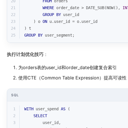
20
FROM
 orders
21
WHERE
 order_date 
>
 DATE_SUB(NOW(), 
IN
22
GROUP
BY
 user_id
23
    ) o 
ON
 u.user_id 
=
 o.user_id
24
) t
25
GROUP
BY
 user_segment;
执行计划优化技巧
：
为orders表的user_id和order_date创建复合索引
使用CTE（Common Table Expression）提高可读
SQL
1
WITH
 user_spend 
AS
 (
2
SELECT
3
        user_id, 