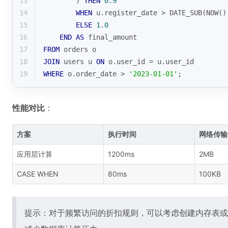
13
        ) 
THEN
0.9
14
WHEN
 u.register_date 
>
 DATE_SUB(NOW()
15
ELSE
1.0
16
END
AS
 final_amount
17
FROM
 orders o
18
JOIN
 users u 
ON
 o.user_id 
=
 u.user_id
19
WHERE
 o.order_date 
>
'2023-01-01'
;
性能对比
：
方案
执行时间
网络传输
应用层计算
1200ms
2MB
CASE WHEN
80ms
100KB
提示：对于频繁访问的折扣规则，可以考虑创建内存表或使