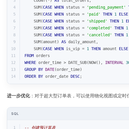
3
COUNT
(
*
) 
AS
 total_orders,
4
SUM
(
CASE
WHEN
 status 
=
'pending_payment'
5
SUM
(
CASE
WHEN
 status 
=
'paid'
THEN
1
ELSE
6
SUM
(
CASE
WHEN
 status 
=
'shipped'
THEN
1
E
7
SUM
(
CASE
WHEN
 status 
=
'completed'
THEN
1
8
SUM
(
CASE
WHEN
 status 
=
'cancelled'
THEN
1
9
SUM
(amount) 
AS
 daily_amount,
10
SUM
(
CASE
WHEN
 is_vip 
=
1
THEN
 amount 
ELSE
11
FROM
 orders
12
WHERE
 order_time 
>
 DATE_SUB(NOW(), 
INTERVAL
3
13
GROUP
BY
DATE
(order_time)
14
ORDER
BY
 order_date 
DESC
;
进一步优化
：对于超大型订单表，可以使用物化视图或定时
SQL
1
-- 创建预计算表