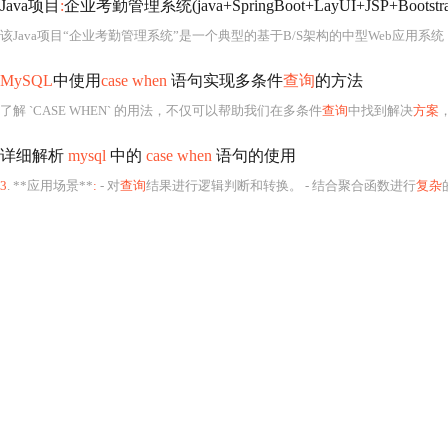
Java项目
:
企业考勤管理系统(java+SpringBoot+LayUI+JSP+Bootstr
MySQL
中使用
case when
语句实现多条件
查询
的方法
了解 `CASE WHEN` 的用法，不仅可以帮助我们在多条件
查询
中找到解决
方案
详细解析
mysql
中的
case when
语句的使用
3
. **应用场景**
:
- 对
查询
结果进行逻辑判断和转换。 - 结合聚合函数进行
复杂