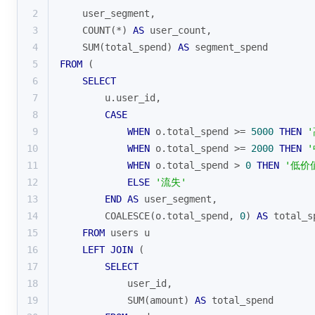
2
    user_segment,
3
COUNT
(
*
) 
AS
 user_count,
4
SUM
(total_spend) 
AS
 segment_spend
5
FROM
 (
6
SELECT
7
        u.user_id,
8
CASE
9
WHEN
 o.total_spend 
>=
5000
THEN
10
WHEN
 o.total_spend 
>=
2000
THEN
11
WHEN
 o.total_spend 
>
0
THEN
'低价
12
ELSE
'流失'
13
END
AS
 user_segment,
14
COALESCE
(o.total_spend, 
0
) 
AS
 total_s
15
FROM
 users u
16
LEFT
JOIN
 (
17
SELECT
18
            user_id, 
19
SUM
(amount) 
AS
 total_spend