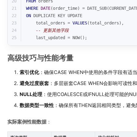
20
FROM
 orders
21
WHERE
DATE
(order_time) 
=
 DATE_SUB(
CURRENT_DAT
22
ON
 DUPLICATE KEY UPDATE 
23
    total_orders 
=
VALUES
(total_orders),
24
-- 更新其他字段
25
    last_updated 
=
 NOW();
高级技巧与性能考量
索引优化
：确保CASE WHEN中使用的条件字段有适
避免过度嵌套
：多层嵌套CASE WHEN会影响可读性
NULL处理
：使用COALESCE或IFNULL处理可能的NU
数据类型一致性
：确保所有THEN返回相同类型，避免
实际案例性能数据
：