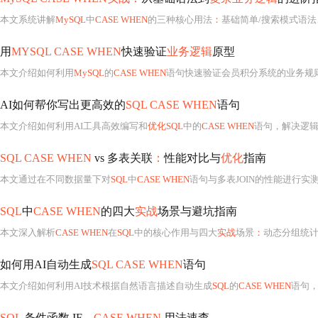
本文系统讲解
MySQL
中
CASE WHEN
的三种核心用法
：
基础简单/搜索模式语法、嵌套逻辑处理多层业务规
用
MYSQL CASE WHEN
快速验证
业务逻辑
原型
本文介绍如何利用
MySQL
的
CASE WHEN
语句快速验证会员积分系统的业务规则，通过用户变量和CTE提
AI如何帮你写出更高效的
SQL CASE WHEN
语句
本文介绍如何利用AI工具高效编写和
优化SQL
中的
CASE WHEN
语句，解决逻
SQL CASE WHEN
vs 多表关联
：
性能对比与
优化
指南
本文通过在不同数据量下对
SQL
中
CASE WHEN
语句与多表JOIN的性能进行
SQL
中
CASE WHEN
的四大
实战
场景与避坑指南
本文深入解析
CASE WHEN
在
SQL
中的核心作用与四大
实战
场景
：
动态分组统计、条件聚
如何用AI自动生成
SQL CASE WHEN
语句
本文介绍如何利用AI技术根据自然语言描述自动生成
SQL
的
CASE WHEN
语句，解决传统手
SQL
条件函数 IF、
CASE WHEN
用法速查