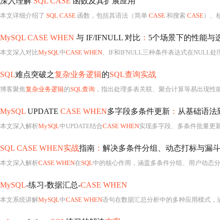
深入理解
SQL CASE
函数及其扩展应用
本文详细介绍了
SQL CASE
函数，包括其语法（简单
CASE
和搜索
CASE
）、核心用法（
MySQL CASE WHEN
与 IF/IFNULL 对比
：
5个场景下的性能与
本文深入对比
MySQL
中
CASE WHEN
、IF和IFNULL三种条件表达式在NUL
SQL
难点突破之
复杂业务逻辑
的
SQL查询实战
博客聚焦
复杂业务逻辑
的
SQL查询
，指出处理多表关联、聚合计算等易出现性能瓶颈和逻辑混乱。介绍多表关联精准控制、
MySQL
UPDATE
CASE WHEN
多字段多条件更新
：
从基础语法
本文深入解析
MySQL
中UPDATE结合
CASE WHEN
实现多字段、多条件批量更
SQL CASE WHEN实战
指南
：
解决多条件分组、动态打标与漏
本文深入解析
CASE WHEN
在
SQL
中的核心作用，涵盖多条件分组、用户动态分层、漏斗统计、异常数据清洗及
MySQL
-练习-数据汇总-
CASE WHEN
本文系统讲解
MySQL
中
CASE WHEN
语句在数据汇总分析中的多种应用模式，涵盖自定义分组、与GROUP BY联用、结合COUN