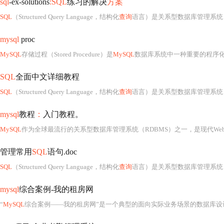
sql
-ex-solutions
:SQL
练习的解决
方案
SQL
（Structured Query Language，结构化
查询
语言）是关系型数据库管理系统（RDBMS）中最核心、最通
mysql
proc
MySQL
存储过程（Stored Procedure）是
MySQL
数据库系统中一种重要的程序
SQL
全面中文详细教程
SQL
（Structured Query Language，结构化
查询
语言）是关系型数据库管理系统
mysql
教程
：
入门教程。
MySQL
作为全球最流行的关系型数据库管理系统（RDBMS）之一，是现代Web应
管理常用
SQL
语句.doc
SQL
（Structured Query Language，结构化
查询
语言）是关系型数据库管理系统
mysql
综合案例-我的租房网
“
MySQL
综合案例——我的租房网”是一个典型的面向实际业务场景的数据库设计与开发实践项目，具有高度的综合性、实用性和教学价值。该项目以构