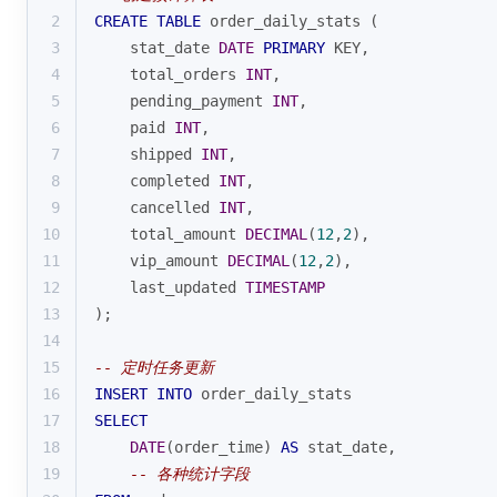
2
CREATE
TABLE
 order_daily_stats (
3
    stat_date 
DATE
PRIMARY
 KEY,
4
    total_orders 
INT
,
5
    pending_payment 
INT
,
6
    paid 
INT
,
7
    shipped 
INT
,
8
    completed 
INT
,
9
    cancelled 
INT
,
10
    total_amount 
DECIMAL
(
12
,
2
),
11
    vip_amount 
DECIMAL
(
12
,
2
),
12
    last_updated 
TIMESTAMP
13
);
14
15
-- 定时任务更新
16
INSERT
INTO
 order_daily_stats
17
SELECT
18
DATE
(order_time) 
AS
 stat_date,
19
-- 各种统计字段