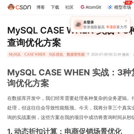
博客
下载
社区
AtomGit
模型市场
×
未登录
🎁
￥30
MySQL CASE WHEN 实战
登录领取最高
算力币
查询优化方案
·
于 2026-07-08 09:32:49 修改
MySQL
CASE WHEN
SQL优化
数据库性能
MySQL CASE WHEN 实战：
询优化方案
在数据库开发中，我们经常需要处理各种复杂的业务逻辑。
处理，但这往往会导致性能瓶颈。今天，我将分享三个真实业务
询的实战案例，这些方案在我的项目中成功将查询时间从秒
1. 动态折扣计算：电商促销场景优化