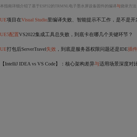
本指南详细介绍了基于ESP32的TRMNL电子墨水屏设备固件的编译
与
烧录方法，涵盖P
UE
项目在
Visual Studio
里编译失败、智能提示不工作，是不是开
UE5配置
VS2022集成工具总失败，到底卡在哪几个关键环节？
UE
打包后ServerTravel
失效
，到底是服务器权限问题还是IDE
插
【IntelliJ IDEA vs VS Code】：核心架构差异
与
适用场景深度对比