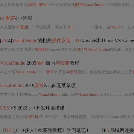
本文详细阐述为
虚幻引擎5.1
C++开发定制化
配置Visual Studio
2022的全流程
ue 配置
c++环境
本文围绕
UE配置
C++环境展开，测试了
UE5
.3、5.5、5.6版本。在
UE5.5
中，自
[
UE
4]
Visual Studio
的相关
插件安装
：
UE
4.natvis和UnrealVS Exten
本文介绍了如何通过
安装UE
4.natvis文件实现
UE
4
与Visual Studio
的集成，以便更好地进行
Visual Studio
2005
插件
编写
与安装
教程
本文介绍
Visual Studio
2005
插件
的开发
与安装
流程，包括集成包的调试方法及
visual studio
2019
安装
Nsight无菜单项
本文介绍了解决Nsight
Visual Studio
Edition在
Visual Studio
2019 Community
UE5
VS 2022 c++开发环境搭建
该博客主要介绍
UE5与
VS 2022的C++开发环境搭建。先给出Epic Games和V
《
UE5
_C++多人TPS完整教程》学习笔记4 ——《P
5
局域网连接（L