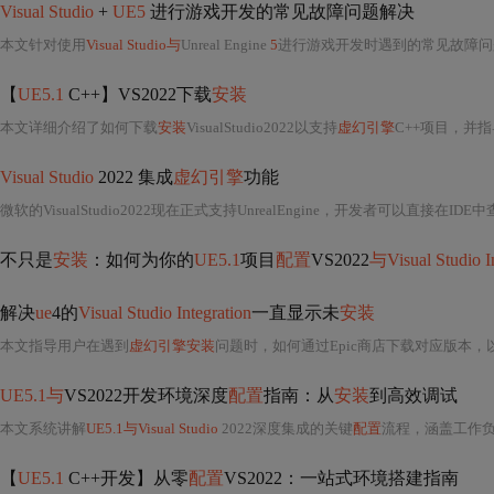
Visual Studio
+
UE5
进行游戏开发的常见故障问题解决
本文针对使用
Visual Studio与
Unreal Engine
5
进行游戏开发时遇到的常见故障问题提供了解
【
UE5.1
C++】VS2022下载
安装
本文详细介绍了如何下载
安装
VisualStudio2022以支持
虚幻引擎
C++项目，并
Visual Studio
2022 集成
虚幻引擎
功能
微软的VisualStudio2022现在正式支持UnrealEngine，开发者可以直接在I
不只是
安装
：如何为你的
UE5.1
项目
配置
VS2022
与Visual Studio 
解决
ue
4的
Visual Studio Integration
一直显示未
安装
本文指导用户在遇到
虚幻引擎安装
问题时，如何通过Epic商店下载对应版本，
UE5.1与
VS2022开发环境深度
配置
指南：从
安装
到高效调试
本文系统讲解
UE5.1与Visual Studio
2022深度集成的关键
配置
流程，涵盖工作
【
UE5.1
C++开发】从零
配置
VS2022：一站式环境搭建指南