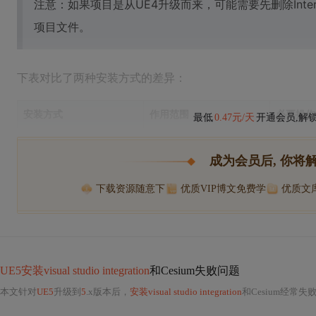
注意：如果项目是从UE4升级而来，可能需要先删除Interme
项目文件。
下表对比了两种安装方式的差异：
安装方式
作用范围
必要操作
最低
0.47元/天
开通会员,解
成为会员后, 你将
下载资源随意下
优质VIP博文免费学
优质文
UE5安装visual studio integration
和Cesium失败问题
本文针对
UE5
升级到
5
.x版本后，
安装visual studio integration
和Cesium经常