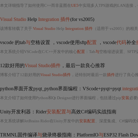
本文详细指导了如何使用C++而非蓝图在
UE5
中实现多人TPS游戏的LAN连接，
Visual Studio
Help
Integration 插件
(for vs2005)
该博客转载了关于
Visual Studio
Help
Integration 插件
（适用于 vs2005）的相关内
vscode 的tab
与
空格设置 ，vscode使用sftp
配置
，vscode
代码
补全
本文系统介绍VSCode在C/C++开发中的核心
配置
：Tab
与
空格缩进设置、SFTP远
12款好用的
Visual Studio插件
，最后一款良心推荐
博客介绍了12款好用的
Visual Studio插件
，还特别对最后一款
插件
进行了良心
python界面开发pyqt_python界面编程：VScode+pyqt+pyqt
integr
本文介绍了如何使用Python和Qt Designer进行界面编程，包括通过pip
安装
必要
Unity开发利器：Rider
安装配置与
高效C#编码实战指南
本文系统讲解JetBrains Rider在Unity开发中的
安装配置
、深度集成、C#编码优化、调试技巧、性能分析及
TRMNL固件编译
与
烧录终极指南：PlatformIO
与
ESP32 Flash Do