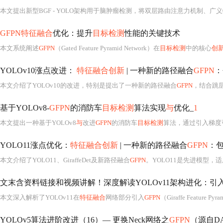
GFPN特征融合
优化：提升
目标检测
性能的关键技术
本文系统阐述
GFPN
（Gated Feature Pyramid Network）在
目标检测
中的核心
创
YOLOv10涨点改进：
特征融合创新
| 一种新的路径融合
GFPN
：
本文介绍了YOLOv10的改进，特别是提出了一种新的路径融合
GFPN
，结合跳
基于YOLOv8-
GFPN
的消防车
目标检测
算法实现
与
优化_
1
本文提出一种基于YOLOv8
与
改进
GFPN
的消防车
目标检测
算法，通过引入梯度
YOLO11涨点优化：
特征融合创新
| 一种新的路径融合
GFPN
：
本文介绍了YOLO11、GiraffeDet及新路径融合
GFPN
。YOLO11是先进模型，适用于多种计算机视
文末含资料链接和视频讲解！深度解读YOLOv11架构进化：引
本文深入解析了YOLOv11在
特征融合
网络部分引入
GFPN
（Giraffe Feature Py
YOLOv5算法进阶改进（16）— 更换Neck网络之
GFPN
（源自DA