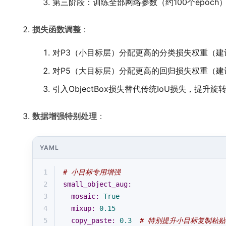
第三阶段：训练全部网络参数（约100个epoch
损失函数调整
：
对P3（小目标层）分配更高的分类损失权重（建议
对P5（大目标层）分配更高的回归损失权重（建议
引入ObjectBox损失替代传统IoU损失，提升
数据增强特别处理
：
YAML
1
# 小目标专用增强
2
small_object_aug:
3
mosaic:
True
4
mixup:
0.15
5
copy_paste:
0.3
# 特别提升小目标复制粘