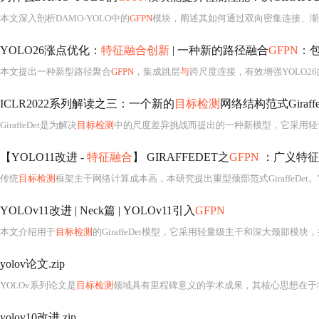
本文深入剖析DAMO-YOLO中的
GFPN
模块，阐述其如何通过双向密集连接、渐
YOLO26涨点优化：
特征融合创新
| 一种新的路径融合
GFPN
：
本文提出一种新型路径聚合
GFPN
，集成跳层
与
跨尺度连接，有效增强YOLO2
ICLR2022系列解读之三：一个新的
目标检测
网络结构范式Giraffe
GiraffeDet是为解决
目标检测
中的尺度差异挑战而提出的一种新模型，它采用轻计算量的Space-to-Depth Chain backbone和重计算量的Ge
【YOLO11改进 -
特征融合
】 GIRAFFEDET之
GFPN
：广义特征金
传统
目标检测
框架主干网络计算成本高，本研究提出重型颈部范式GiraffeDet。它使用轻量级主干和深大颈部模块，实现
YOLOv11改进 | Neck篇 | YOLOv11引入
GFPN
本文介绍用于
目标检测
的GiraffeDet模型，它采用轻量级主干和深大颈部模
yolov论文.zip
YOLOv系列论文是
目标检测
领域具有里程碑意义的学术成果，其核心思想在于
yolov10改进.zip