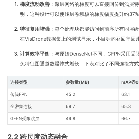
梯度流动改善
：深层网络的梯度可以直接回传到浅层特
明，这种设计可以使浅层卷积核的梯度幅度提升约37
特征复用增强
：每个处理块都能访问到前序所有同层级
在VisDrone数据集上的测试显示，小目标的召回率因此
计算效率平衡
：与原始DenseNet不同，GFPN采用
免特征图通道数爆炸式增长。下表对比了不同连接方式
连接类型
参数量(MB)
mAP@0
传统FPN
45.2
63.1
全密集连接
68.7
65.3
GFPN受限跳层
49.8
66.7
2.2 跨尺度动态融合