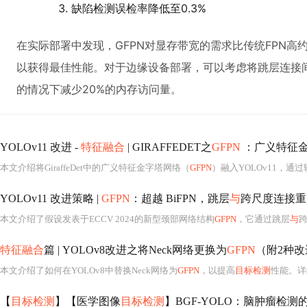
缺陷检测误检率降低至0.3%
在实际部署中发现，GFPN对显存带宽的需求比传统FPN高约
以获得最佳性能。对于边缘设备部署，可以考虑将跳层连接
的情况下减少20%的内存访问量。
YOLOv11 改进 -
特征融合
| GIRAFFEDET之
GFPN
：广义特征金字
本文介绍将GiraffeDet中的广义特征金字塔网络（
GFPN
）融入YOLOv11，通
YOLOv11 改进策略 |
GFPN
：超越 BiFPN，跳层
与
跨尺度连接重
本文介绍了假设发表于ECCV 2024的新型颈部网络结构
GFPN
，它通过跳层
与
跨
特征融合
篇 | YOLOv8改进之将Neck网络更换为
GFPN
（附2种
本文介绍了如何在YOLOv8中替换Neck网络为
GFPN
，以提高
目标检测
性能。详
【
目标检测
】【医学图像
目标检测
】BGF-YOLO：脑肿瘤检