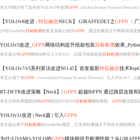
本文详细介绍了如何在YOLOv5中使用
GFPN
（Global Feature Pyramid Ne
【YOLOv8改进 -
特征融合
NECK】 GIRAFFEDET之
GFPN
：广义
介绍GiraffeDet
目标检测
框架及其核心组件
GFPN
，通过轻量级主干网络和深度颈部模块
YOLOv5改进_
GFPN
网络结构提升纸箱包装
目标检测
效果_Pyth
本文提出将
GFPN
网络结构引入YOLOv5，以提升纸箱包装
目标检测
的精度
与
鲁
【YOLOv7/v5系列算法改进NO.45】首发最新
特征融合
技术RepG
本文介绍了将
GFPN
（Generalized Feature Pyramid Network）引入YOLOv7
RT-DETR改进策略【Neck】|
GFPN
超越BiFPN 通过跳层连接和跨
本文记录利用颈部结构
GFPN
优化RT-DETR
目标检测
网络模型。
GFPN
通过跳层
YOLOv11改进 | Neck篇 | 引入
GFPN
本文提出用于
目标检测
的GiraffeDet模型，它采用轻量级主干和深大颈部模块，能在早期以相同优先级处理高低层信息，提高检
为什么DAMO-YOLO的
GFPN
模块能提升检测性能？从GIRAFFEDET到