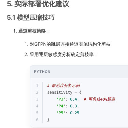
5. 实际部署优化建议
5.1 模型压缩技巧
通道剪枝策略
：
对GFPN的跳层连接通道实施结构化剪枝
采用逐层敏感度分析确定剪枝率：
PYTHON
1
# 敏感度分析示例
2
sensitivity = {
3
'P3'
: 
0.4
,  
# 可剪枝40%通道
4
'P4'
: 
0.3
,
5
'P5'
: 
0.25
6
}