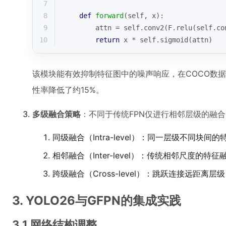
7
8
def
forward
(
self, x
):
9
        attn = self.conv2(F.relu(self.co
10
return
 x * self.sigmoid(attn)
该模块能有效抑制特征图中的噪声响应，在COCO数
性率降低了约15%。
多级融合策略
：不同于传统FPN仅进行相邻层级的融合
同级融合（Intra-level）：同一层级不同块间
相邻融合（Inter-level）：传统相邻尺度的特征
跨级融合（Cross-level）：跳跃连接远距离层
3. YOLO26与GFPN的集成实践
3.1 网络结构调整