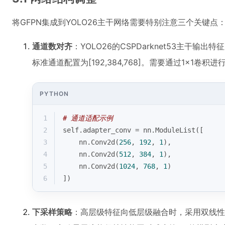
将GFPN集成到YOLO26主干网络需要特别注意三个关键点
通道数对齐
：YOLO26的CSPDarknet53主干输出特征
标准通道配置为[192,384,768]。需要通过1×1卷积
PYTHON
1
# 通道适配示例
2
self.adapter_conv = nn.ModuleList([
3
    nn.Conv2d(
256
, 
192
, 
1
),
4
    nn.Conv2d(
512
, 
384
, 
1
),
5
    nn.Conv2d(
1024
, 
768
, 
1
)
6
])
下采样策略
：高层级特征向低层级融合时，采用双线性