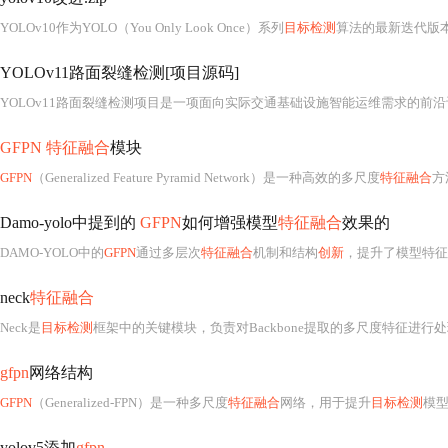
YOLOv10作为YOLO（You Only Look Once）系列
目标检测
算法的最新迭代版本，虽尚未由U
YOLOv11路面裂缝检测[项目源码]
GFPN 特征融合
模块
GFPN
（Generalized Feature Pyramid Network）是一种高效的多尺度
特征融合
方
Damo-yolo中提到的
GFPN
如何增强模型
特征融合
效果的
DAMO-YOLO中的
GFPN
通过多层次
特征融合
机制和结构
创新
，提升了模型特征
neck
特征融合
Neck是
目标检测
框架中的关键模块，负责对Backbone提取的多尺度特征进行
gfpn
网络结构
GFPN
（Generalized-FPN）是一种多尺度
特征融合
网络，用于提升
目标检测
模型处理
yolov5添加
gfpn