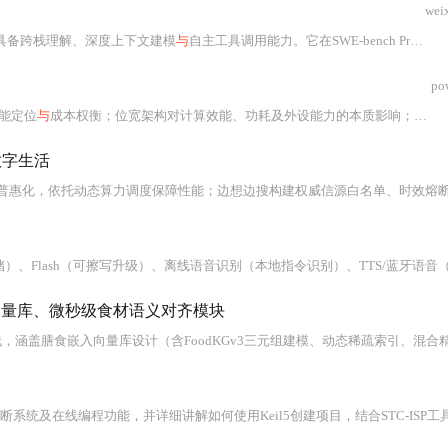
wei
具备跨栈理解、深度上下文建模
与
自主工具调用能力。它在SWE-bench Pro（77.8%）和CyberGym（83.
po
功能定位
与
成本权衡；位宽架构对计算效能、功耗及外设能力的本质影响；主流平台（STM32/MSP430/ESP32）的架构特性和实战限制；以及跨平台迁移所需的HAL分层设计
数字生活
普惠化，依托动态算力调度保障性能；边想边搜构建权威信源白名单、时效熔
、Flash（可擦写升级）、离线语音识别（本地指令识别）、TTS/蓝牙语音（动态合
向量库、微秒级食材语义对齐模块
技术栈，涵盖膳食嵌入向量库设计（含FoodKGv3三元组建模、动态稀疏索引、混合
编程功能，并详细讲解如何使用Keil5创建项目，结合STC-ISP工具实现LED点亮，适用于教学、竞