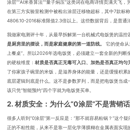
涂层”“AI米香算法”“量子焖压”这类词在电商详情页满天飞，
在第三方实验室检测中被检出涂层迁移物超标，其中7款标称“
4806.10-2016标准限值2.3倍以上。这些数据背后，
我做家电测评十年，从最早拆解第一台机械式电饭煲的温控
是厨房里的摆设，而是家庭健康的第一道防线。
它的使命从
上餐桌”。所以2026年选电饭煲，必须建立一套全新的判
的硬核维度：
材质是否真正无毒可入口、加热是否真正均匀
了你家孩子碗里的米饭，是滋养身体的能量，还是缓慢积累的
底层逻辑到底是什么。这不是参数罗列，而是把电饭煲当成
该只凭“智能预约”四个字就为电饭煲买单。
2. 材质安全：为什么“0涂层”不是营
很多人听到“0涂层”第一反应是：“那不就容易粘锅？”这个
正的不粘性能，从来不是靠一层化学薄膜糊在金属表面实现