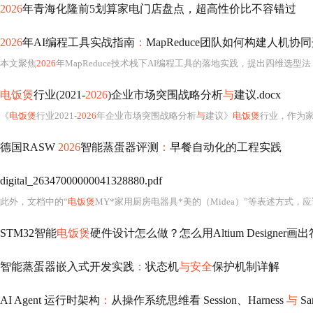
2026
年青海化隆前5划算家电门店盘点，超高性价比不容错过
2026
年AI编程工具实战指南
：
MapReduce团队如何构建人机协
本文聚焦
2026
年MapReduce技术栈下AI编程工具的落地实践，提出四维选型法（代码规范驱动、知识活化渗透、新人闭环引导、MR专用适配），详解CodeWhisperer、Sourcegraph Cody、Tabnine
电饭煲
行业(2021-
2026
)企业市场突围战略分析
与
建议.docx
《
电饭煲
行业2021-
2026
年企业市场突围战略分析
与
建议》
电饭煲
行业，作为
德国RASW
2026
智能蒸蛋器评测
：
早餐自动化的工程实践
digital_26347000000041328880.pdf
此外，文档中的“
电饭煲
MY*家用厨房电器具*美的（Midea）”等表述方式，应
STM32智能
电饭煲
硬件设计怎么做？怎么用Altium Designe
智能蒸蛋器嵌入式开发实践
：
状态机
与安全
保护机制详解
AI Agent 运行时架构
：
从操作系统思维看 Session、Harness
与
Sa