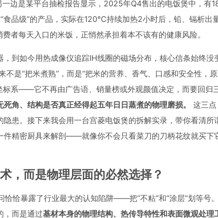
另一边是某平台抽检报告显示，2025年Q4售出的电饭煲中，有18
食品级”的产品，实际在120℃持续加热2小时后，铅、镉析出量
是普通消费者每天入口的米饭，正悄然承担着本不该有的健康风险。
器，到如今用热成像仪追踪IH线圈的磁场分布，核心信条始终没
来不是“把米煮熟”，而是“把米的营养、香气、口感和安全性，
断坐标系——它不再由广告语、销量榜或外观颜值决定，而要回归
无死角、结构是否真正经得起五年日日蒸煮的物理磨损。
这三点
隐患。接下来我会用一台宫菱电饭煲的拆解实录，带你看清所谓
一件精密厨具来解剖——就像你不会只看菜刀的刀柄花纹就买下
销话术，而是物理层面的必然选择？
疑问恰恰暴露了行业最大的认知陷阱——把“不粘”和“涂层”划等号
的，而是通过
基材本身的物理结构、热传导特性和表面微观处理