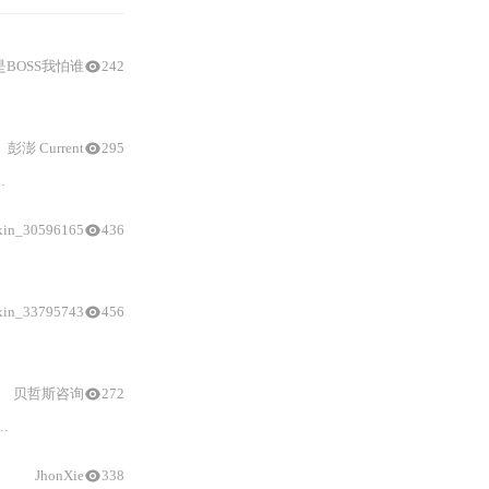
是BOSS我怕谁
242
与
热力学分析，指
彭澎 Current
295
xin_30596165
436
xin_33795743
456
与耐久
性；结合双模蒸汽阀
贝哲斯咨询
272
结构
、各
JhonXie
338