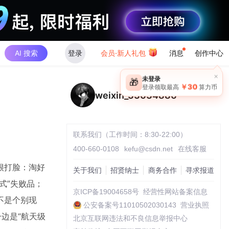
AI 搜索
登录
会员·新人礼包
消息
创作中心
×
未登录
🎁
￥30
登录领取最高
算力币
weixin_33634886
联系我们（工作时间：8:30-22:00）
400-660-0108
kefu@csdn.net
在线客服
很打脸：淘好
关于我们
招贤纳士
商务合作
寻求报道
式”失败品；
京ICP备19004658号
经营性网站备案信息
不是个别现
公安备案号11010502030143
营业执照
边是“航天级
北京互联网违法和不良信息举报中心