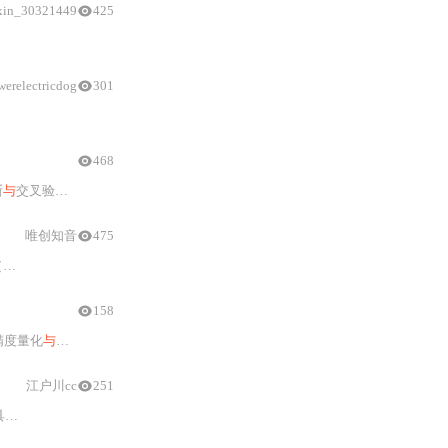
xin_30321449
425
1
%）等基准上显著超越前代，可端到端完成漏洞发现、
werelectricdog
301
468
断
与
交叉验证机制，确保政策类信息实时可信；豆包帮你选打通需求理解、商品库匹配、实时比价
唯创知音
475
成
与
多语言）、AI语音交互（大模型接入）。结合成本、开发复杂度、功耗、
158
精度量化
与
内存映射持久化）、微秒级食材语义对齐模块（硬件时间戳驱动、CPU-GP
江户川cc
251
赛
与
嵌入式开发初学者。