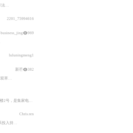
、0.
1
秒级响应）、内胆工艺（微晶蜂巢涂层、一体冲压、真空
2201_75994616
business_jing
969
电饭煲
C系列最畅销。
luluningmeng1
新芒
382
体机、AI
电饭煲
等全场景产品。依托京东平台数据能力
专业服务、高性价比、场景化体验四大
Chris.ren
季度研发达
1
.62亿元，累计获3900+项国家