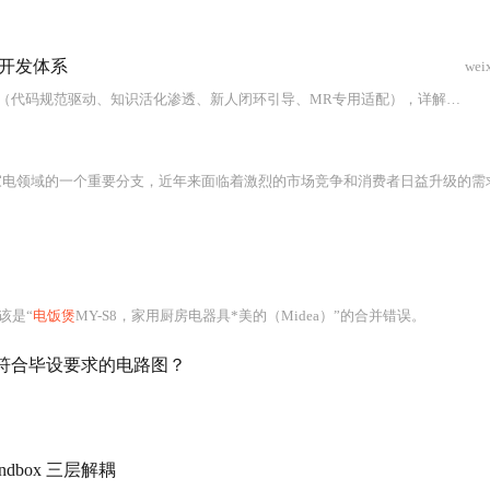
同开发体系
wei
 Enterprise等8款工具在基础层、协作层、专家层的分层部署方案，并强调人机协议（三审制、知识嵌入代码、权限分级、AI失效日志）对提升MR作业一次提交成功率（62%→94%）、新人上手周期（11.3天→3.7天）的关键作用。
家电领域的一个重要分支，近年来面临着激烈的市场竞争和消费者日益升级的需
该是“
电饭煲
MY-S8，家用厨房电器具*美的（Midea）”的合并错误。
r画出符合毕设要求的电路图？
ndbox 三层解耦