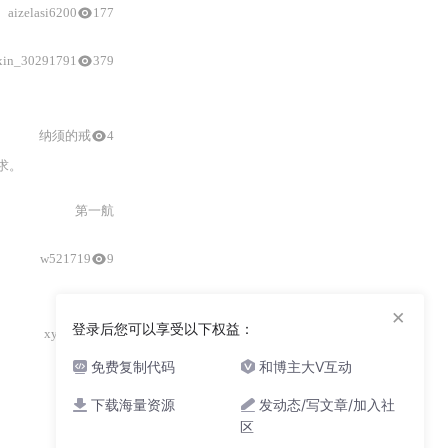
aizelasi6200
177
xin_30291791
379
纳须的戒
4
求。
第一航
w521719
9
×
登录后您可以享受以下权益：
xyy1325678
免费复制代码
和博主大V互动
Playmz
下载海量资源
发动态/写文章/加入社
区
王辉猛