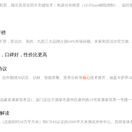
实机型，揭示其背后四大关键技术
：
热源分布精度（±0.05mm铜线绕制）、温控算法（五段式PID
行榜
，苏泊尔、美的、九阳三大品牌占据64%市场份额。米家和苏泊尔官方旗舰店表现突出，米家
，口碑好，性价比更高
协议
。合作围绕AI识豆、识材、智能荐餐、营养分析等
核心
技术展开，涵盖卡萨帝AI双萃咖啡机、微蒸烤一
门店位于酒泉市肃州区肃州路19号富康家世界一号楼一楼2号，是集家电销售、安装、售后于一体的综合性门店。门店涵盖智能、厨卫、生活、大家电全品类，拥有品牌齐全、
解读
万平方米）和CNAS认证的2000平方米测试评价中心。其研发体系投入持续增长，2025年前三