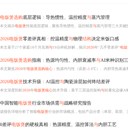
电饭煲选购
底层逻辑
：
导热惯性、温控精度
与
蒸汽管理
本文揭示
电饭煲
性能底层逻辑，聚焦导热惯性、温控精度
与
蒸汽管理三大关键技术指标。通过淀
2026电饭煲
零差评真相
：
控温精度
与
物理
结构
决定米饭口感
本文基于27个家庭18个月实测
与
19台样机拆解，揭示
2026
年“几乎零差评”
电饭
2026电饭煲选购
指南
：
热源均匀性、内胆衰减率
与
AI米种识别
本文聚焦
2026
年
电饭煲选购核心：
热源均匀性（误差≤
1
.8℃）、内胆导热衰减率
2026电饭煲
技术升级
：
AI温控
与
陶瓷涂层如何终结差评
本文深度剖析
2026
年
电饭煲核心
技术升级
：
基于三层温控架构
与
轻量化边缘A
中国智能
电饭煲
行业市场供需
与
战略研究报告
该报告详细分析了智能
电饭煲
行业的市场概况，包括产品分类（单层、双层、三层）及其在家庭和商业领域的应用
0差评
电饭煲
的硬核真相
：
热源精度、温控算法
与
内胆工艺