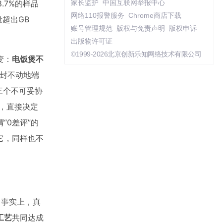
.7%的样品
家长监护
中国互联网举报中心
网络110报警服务
Chrome商店下载
超出GB
账号管理规范
版权与免责声明
版权申诉
出版物许可证
©1999-2026北京创新乐知网络技术有限公司
变：
电饭煲不
原封不动地端
三个不可妥协
，直接决定
“0差评”的
它，同样也不
。事实上，真
工艺
共同达成