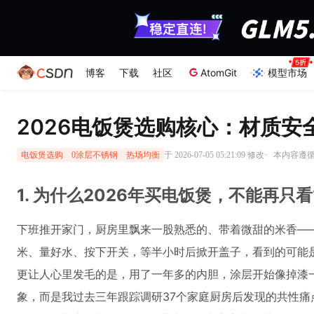
博客
下载
社区
AtomGit
模型市场
2026电饭煲选购核心：材质
·
于 2026-07-05 05:21:09 修改
本内容遵循C
电饭煲选购
0涂层不锈钢
热场均衡
1. 为什么2026年买电饭煲，不能再只
下班推开家门，厨房里飘来一股熟悉的、带着微甜的米香—
米、量好水、按下开关，等半小时后掀开盖子，看到的可能是
更让人心里发毛的是，用了一年多的内胆，涂层开始像掉漆
象，而是我过去三年跟踪调研37个家庭厨房后发现的共性痛