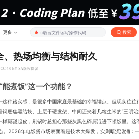
更多
搜索
安全、热场均衡与结构耐久
C 4.0 BY-SA版权协议
看“能煮饭”这一个功能？
—这种踏实感，是很多中国家庭最基础的幸福锚点。但现实往往
锅底焦黑结块、上层干硬发柴、中间还夹着几粒生米的“三明治
一样斑驳起皮，刷锅时总担心那些灰黑色碎屑混进下顿饭里。这
点。2026年电饭煲市场表面看是技术大爆发，实则暗流汹涌：一