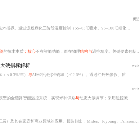
俺
粉糊化三阶段温度控制（55–65℃吸水、95–100℃糊化、70–85℃焖饭）、内胆材料热响应特性、蒸汽相变回流机制等物理
煲
的技术本质
：核心
不在智能功能，而在物理
结构与
温控精度。关键要素包括收口弧度内胆（提升导热均匀性）、双金属片蒸汽阀（保障压力稳定性）、氟橡胶密封环（维持全程微压），以及双NTC传感器+动态补偿算法实现±0.8℃控温精度。IH线圈分区密绕设计、备长炭复合涂层、米水配比
三大硬指标解析
wei
（＜0.3%/年）
与
AI米种识别准确率（≥92.6%）。通过红外热像仪、质构仪及加速老化实验等实测手段，揭示热力学设计、涂层材料匹配度及多模态识别算法对煮饭性能的决定性影响，并验证其在预约煮粥、老人操作、糙米软化、米油生成等真实场景中的工程落地效果。
wei
I模型的全链路智能温控系统，实现米种识别
与
动态火候调节；采用磁控溅射+阳极氧化复合工艺的食品级陶瓷涂层，大幅提升硬度
。报告指出，Midea、Joyoung、Panasonic等为主要市场参与者，同时探讨了行业发展趋势、PEST分析、产业链