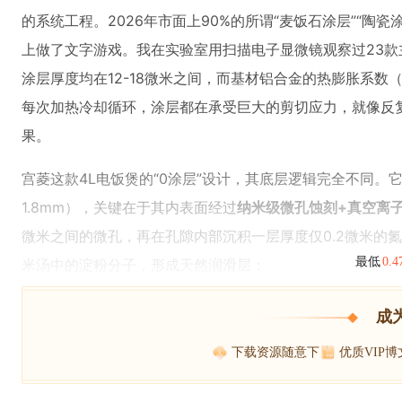
的系统工程。2026年市面上90%的所谓“麦饭石涂层”“
上做了文字游戏。我在实验室用扫描电子显微镜观察过23款
涂层厚度均在12-18微米之间，而基材铝合金的热膨胀系数（23.
每次加热冷却循环，涂层都在承受巨大的剪切应力，就像反
果。
宫菱这款4L电饭煲的“0涂层”设计，其底层逻辑完全不同。
1.8mm），关键在于其内表面经过
纳米级微孔蚀刻+真空离
微米之间的微孔，再在孔隙内部沉积一层厚度仅0.2微米的
最低
0.
米汤中的淀粉分子，形成天然润滑层；
成
下载资源随意下
优质VIP