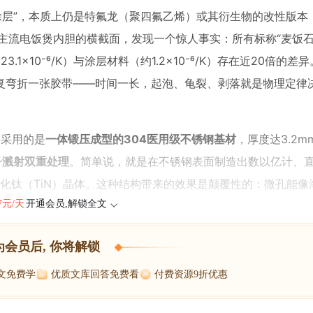
陶瓷涂层”，本质上仍是特氟龙（聚四氟乙烯）或其衍生物的改性版
主流电饭煲内胆的横截面，发现一个惊人事实：所有标称“麦饭石
1×10⁻⁶/K）与涂层材料（约1.2×10⁻⁶/K）存在近20倍的差
复弯折一张胶带——时间一长，起泡、龟裂、剥落就是物理定律
它采用的是
一体锻压成型的304医用级不锈钢基材
，厚度达3.2
子溅射双重处理
。简单说，就是在不锈钢表面制造出数以亿计、直径在
氮化钛（TiN）晶体。这种结构带来的效果是颠覆性的：微孔能像
47元/天
开通会员,解锁全文
为会员后, 你将解锁
博文免费学
优质文库回答免费看
付费资源9折优惠