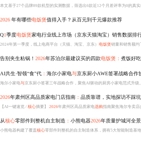
本文基于27个品牌89款机型的实测数据，筛选出6款近12个月差评率为0的真
2026
年有哪些
电饭煲
值得入手？从百元到千元爆款推荐
Q
1
季度
电饭煲
家电行业线上市场（京东天猫淘宝）销售数据排
2024年第一季度，线上电商平台（天猫、淘宝、京东）
电饭煲
销量和销售额均下滑
告别夹生粘锅！
2026
年苏泊尔最建议买的四款
电饭煲：
煮饭好吃
AI共生·智领“食”代
：
海尔小家电
与
京东厨小AWE签署战略合作
海尔小家电
与
京东厨小签署三年战略合作，聚焦AI驱动的厨房小家电范式升级
2026
年肃州区高品质家电门店指南
：
品质靠谱，实地探访不踩坑
【AI一键速览 /
核心
摘要】
2026
年肃州区高品质家电
选购
指南聚焦海尔专卖店(远豪富康家世界店)，该
从
核心
零部件到整机自主制造
：
小熊电器
2026
年质量护城河全景
小熊电器构建了覆盖
核心
零部件到整机的自主制造体系，拥有5大智能制造基地（总面积约58