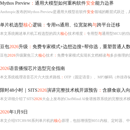
Mythos Preview
：
通用大模型如何重构软件
安全
能力边界
Anthropic发布的Mythos Preview是通用大模型在软件
安全
领域的断层式跃迁，
单片机选型
核心
逻辑
：
专用vs通用、位宽架构
与
跨平台迁移
本文系统阐述单片机工程选型的四大
核心
技术维度
：
专用型
与
通用型MCU的
豆包
2026
升级
：
免费专家模式+边想边搜+帮你选，重塑普通人
豆包
2026
升级聚焦三大
核心
技术
：
免费专家模式实现长文档精读
与
多步推理的
2026
语音播报芯片选型完全指南
本文系统梳理语音芯片六大技术路线
：
OTP（固定语音）、MP3解码（外挂存储）
限时48小时｜SITS
2026
演讲完整技术栈开源预告
：
含膳食嵌入
本文详细介绍了SITS
2026
大会上发布的ChefMind AI食谱推荐系统的完整
2026
年1月9日
本文介绍STC89/90系列单片机的
核心
原理，包括增强型8051内核、定时器、中断系统及在线