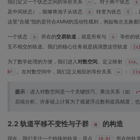
我们定义一个状态之间的等价关系
。对于两个状态
∼
s
及中间状态），能够将池子从状态
转变为状态
，
s
t
这里“合规”指的是符合AMM的流动性规则，例如每次兑换
一个状态
所在的
交易轨道
，就是所有与
等价的状
s
s
互不相交的轨道。我们的核心任务就是搞清楚这些轨道
[s
为了数学处理的方便，我们进入
对数空间
。定义映射
ℓ(x,
。在对数空间中，我们定义相应的等价关系
：
R²
≈
ℓ(
提示
：进入对数空间是一个关键技巧。乘法关系（如
x
后续分析。许多链上计算为了规避浮点数和提高精度，也
2.2 轨道平移不变性与子群
的构造
H
现在，我们关注一个特殊的轨道：原点
所在的轨
(0,0)