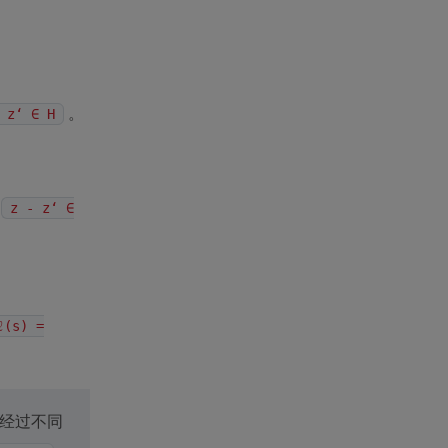
。
 z‘ ∈ H
z - z‘ ∈
ℓ(s) =
经过不同