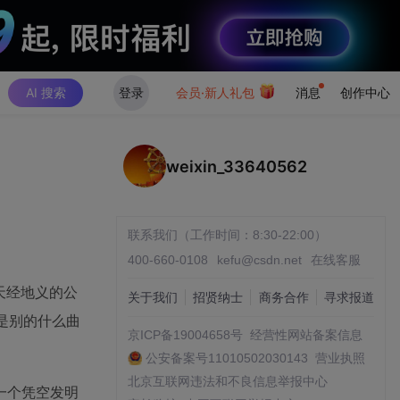
AI 搜索
登录
会员·新人礼包
消息
创作中心
weixin_33640562
联系我们（工作时间：8:30-22:00）
400-660-0108
kefu@csdn.net
在线客服
天经地义的公
关于我们
招贤纳士
商务合作
寻求报道
是别的什么曲
京ICP备19004658号
经营性网站备案信息
公安备案号11010502030143
营业执照
北京互联网违法和不良信息举报中心
一个凭空发明