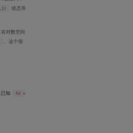
状态等
,1)
（在对数空间
。这个假
又已知
h2 ≈