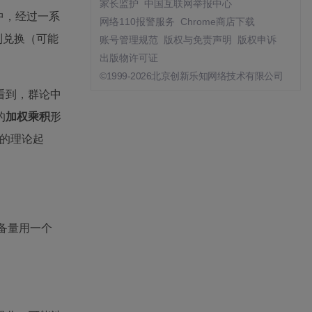
家长监护
中国互联网举报中心
中，经过一系
网络110报警服务
Chrome商店下载
列兑换（可能
账号管理规范
版权与免责声明
版权申诉
出版物许可证
©1999-2026北京创新乐知网络技术有限公司
看到，群论中
的
加权乘积
形
的理论起
备量用一个