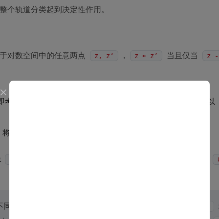
整个轨道分类起到决定性作用。
于对数空间中的任意两点
，
当且仅当
z, z‘
z ≈ z’
z -
即考虑
。根据平移不变性，有
，所以
z - z‘
z - z’ ≈ 0
。将其平移
，得到
。
z’
z ≈ z‘
像
，恰好是子群
的一个陪集
。具体来说，如果
ℓ([s])
H
不同的轨道（即不同的“不变值”曲线）本质上是同一个子群
H