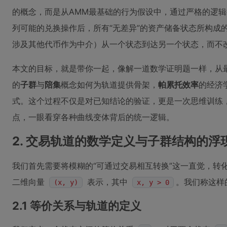
的概念，而是从AMM最基础的行为假设中，通过严格的逻
列可能的兑换操作后，所有“无差异”的资产储备状态所构成
涉及其他代币作为中介）从一个状态到达另一个状态，而不改
本文的目标，就是带你一起，像解一道数学证明题一样，从
的
子群
与
陪集
概念如何为轨道提供骨架，
帕累托效率
的经济
式。这个过程不仅是对已知结论的验证，更是一次思维训练
点，一眼看穿各种曲线变体背后的统一逻辑。
2. 交易轨道的数学定义与子群结构的浮
我们首先需要将模糊的“可通过交易相互转换”这一直觉，转
二维向量
表示，其中
。我们称这样
(x, y)
x, y > 0
2.1 等价关系与轨道的定义