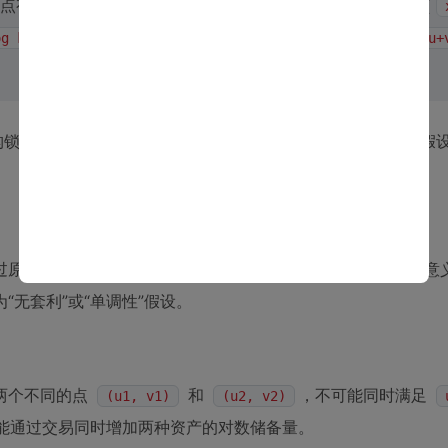
点有助于抽象出统一的接口。例如，两个不同的恒定乘积池（
和
，它们都是子群
og k1
u+v=log k2
H = { (u, v) | u+
构锁定为某个加法子群的陪集。接下来，我们需要引入经济学假
过原点的直线、整个平面、或者一个离散格点集。为了得到有意义
“无套利”或“单调性”假设。
两个不同的点
和
，不可能同时满足
(u1, v1)
(u2, v2)
能通过交易同时增加两种资产的对数储备量。