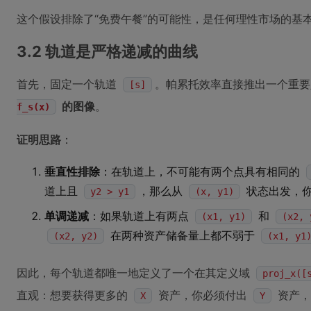
这个假设排除了“免费午餐”的可能性，是任何理性市场的基
3.2 轨道是严格递减的曲线
首先，固定一个轨道
。帕累托效率直接推出一个重要
[s]
的图像
。
f_s(x)
证明思路
：
垂直性排除
：在轨道上，不可能有两个点具有相同的
道上且
，那么从
状态出发，你
y2 > y1
(x, y1)
单调递减
：如果轨道上有两点
和
(x1, y1)
(x2, 
在两种资产储备量上都不弱于
(x2, y2)
(x1, y1
因此，每个轨道都唯一地定义了一个在其定义域
proj_x([
直观：想要获得更多的
资产，你必须付出
资产，
X
Y