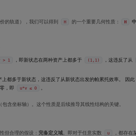
价的轨道），我们可以得到
的一个重要几何性质：
中
H
H
。
，即新状态在两种资产上都多于
，这违反了从
v > 1
(1,1)
产上都多于新状态，这违反了从新状态出发的帕累托效率。 因此
为零，即
。
u*v ≤ 0
（包含坐标轴）。这个性质是后续推导其线性结构的关键。
术性但合理的假设：
完备定义域
。即对于任意实数
，都存在
u