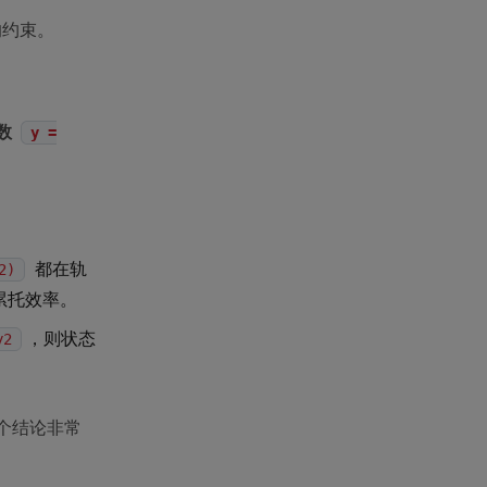
的约束。
数
y =
都在轨
2)
累托效率。
，则状态
y2
个结论非常