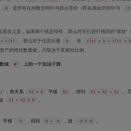
，
是所有在对数空间中与原点等价（即在原始空间中与
H
(1
直观含义是，如果两个状态等价，那么对它们进行相同的“缩放”
，那么对于任意向量
，有
 ≈ ℓ(t)
h
ℓ(s) + h ≈ ℓ(t) + h
于资产的绝对数量级，只取决于其相对比例。
数域
上的一个加法子群
。
R²
），将关系
平移
，得到
。
h1 ≈ 0
h2
h1 + h2 ≈ h2
故
。
h1 + h2 ∈ H
平移
，得到
，故
。
-h
0 ≈ -h
-h ∈ H