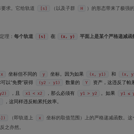
本要求。它给轨道
（以及子群
）的形态带来了极强
[s]
H
定理：
每个轨道
在
平面上是某个严格递减函
[s]
(x, y)
坐标但不同的
坐标。因为如果
和
x
y
(x, y1)
(x, y
可以“免费”获得
数量的
资产，这违反了帕
(y2 - y1)
Y
，且
，那么必须有
。如果
y2)
x1 < x2
y1 > y2
y1 ≤ 
，这同样违反帕累托效率。
)
（即轨道上
坐标的取值范围）上的严格递减函数。这
s])
x
反之亦然。