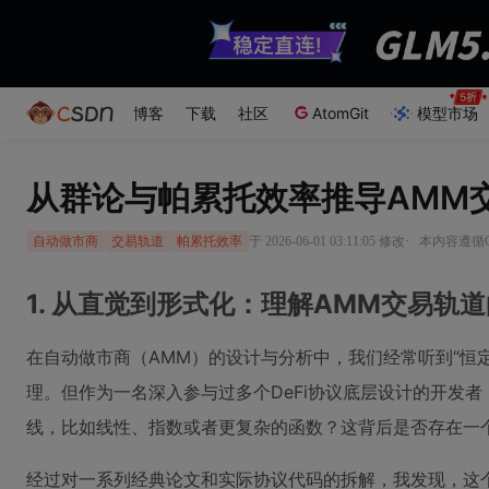
博客
下载
社区
AtomGit
模型市场
从群论与帕累托效率推导AMM
·
于 2026-06-01 03:11:05 修改
本内容遵循CC
自动做市商
交易轨道
帕累托效率
1. 从直觉到形式化：理解AMM交易轨
在自动做市商（AMM）的设计与分析中，我们经常听到“恒
理。但作为一名深入参与过多个DeFi协议底层设计的开发
线，比如线性、指数或者更复杂的函数？这背后是否存在一
经过对一系列经典论文和实际协议代码的拆解，我发现，这