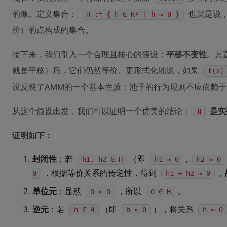
的像。定义集合：
也就是说
H := { h ∈ R² | h ≈ 0 }
价）的点构成的集合。
接下来，我们引入一个合理且核心的假设：
平移不变性
。其
就是平移）后，它们仍然等价。更形式化地说，如果
ℓ(s)
设反映了AMM的一个基本性质：池子的行为规则不应依赖
从这个假设出发，我们可以证明一个优美的结论：
是实
H
证明如下：
封闭性
：若
（即
,
h1, h2 ∈ H
h1 ≈ 0
h2 ≈ 0
，根据等价关系的传递性，得到
，
0
h1 + h2 ≈ 0
单位元
：显然
，所以
。
0 ≈ 0
0 ∈ H
逆元
：若
（即
），将关系
h ∈ H
h ≈ 0
h ≈ 0