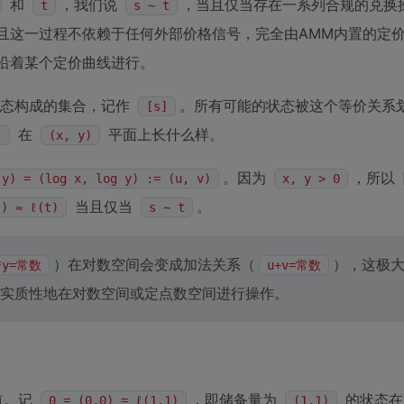
和
，我们说
，当且仅当存在一系列合规的兑换
t
s ∼ t
且这一过程不依赖于任何外部价格信号，完全由AMM内置的定
都沿着某个定价曲线进行。
态构成的集合，记作
。所有可能的状态被这个等价关系
[s]
在
平面上长什么样。
]
(x, y)
。因为
，所以
 y) = (log x, log y) := (u, v)
x, y > 0
当且仅当
。
s) ≈ ℓ(t)
s ∼ t
）在对数空间会变成加法关系（
），这极
*y=常数
u+v=常数
实质性地在对数空间或定点数空间进行操作。
道。记
，即储备量为
的状态在
0 = (0,0) = ℓ(1,1)
(1,1)