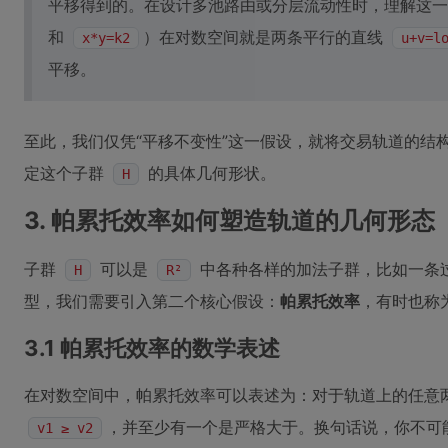
平移得到的。在设计多池路由或分层流动性时，理解这一
和
）在对数空间就是两条平行的直线
x*y=k2
u+v=l
平移。
至此，我们仅凭“平移不变性”这一假设，就将交易轨道的结
定这个子群
的具体几何形状。
H
3. 帕累托效率如何塑造轨道的几何形态
子群
可以是
中各种各样的加法子群，比如一条
H
R²
型，我们需要引入第二个核心假设：
帕累托效率
，有时也称为
3.1 帕累托效率的数学表述
在对数空间中，帕累托效率可以表述为：对于轨道上的任意
，并至少有一个是严格大于。换句话说，你不可
v1 ≥ v2