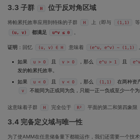
3.3 子群
位于反对角区域
H
将帕累托效率应用到特殊的子群
上（即与
等
H
(1,1)
都满足
。
(u, v)
u*v ≤ 0
证明
：回忆
意味着
(u, v) ∈ H
(e^u, e^v) ∼ (1,1)
如果
且
，那么
且
u > 0
v > 0
e^u > 1
e^
发的帕累托效率。
如果
且
，那么
在两种资
u < 0
v < 0
(1,1)
不能同为正或同为负，只能一正一负或至少一个
v
这意味着子群
完全位于
平面的第二和第四象限
H
R²
3.4 完备定义域与唯一性
为了使AMM在任意储备量下都能运作，我们还需要一个技