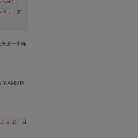
x*y=k1
的
v=0 }
设来进一步确
的AMM模
且
u1 ≥ u2