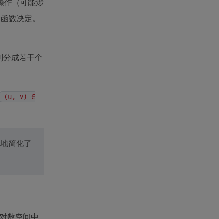
操作（可能涉
价函数决定。
划分成若干个
(u, v) ∈
大地简化了
对数空间中