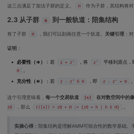
这三点满足了加法子群的定义。
作为子群，其结构将对
H
2.3 从子群
到一般轨道：陪集结构
H
有了子群
，我们可以刻画任意一个轨道。
关键引理
：对
H
证明
：
必要性（⇒）
：若
，将
平移到原点，
z ≈ z‘
z’
。
H
充分性（⇐）
：若
，即
z - z’ ∈ H
z - z‘ ≈ 0
这个引理意味着，
每一个交易轨道
在对数空间中的
[s]
，那么
。
z0
ℓ([s]) = z0 + H := {z0 + h | h ∈ H}
实操心得
：陪集结构是理解AMM可组合性的数学基础。