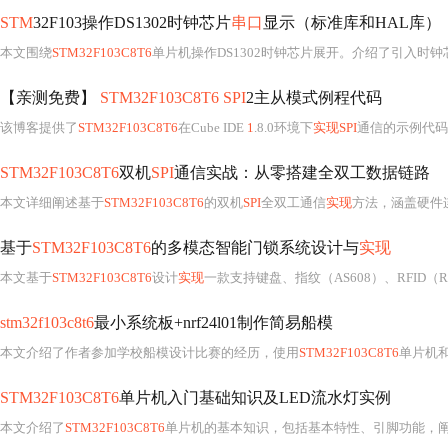
STM
32F103操作DS1302时钟芯片
串口
显示（标准库和HAL库）
本文围绕
STM32F103C8T6
单片机操作DS1302时钟芯片展开。介绍了引入时钟芯片的原因，DS1302的性能
【亲测免费】
STM32F103C8T6 SPI
2主从模式例程代码
该博客提供了
STM32F103C8T6
在Cube IDE
1
.8.0环境下
实现SPI
通信的示例代码。介绍了开发环境、实验配置，包括
STM32F103C8T6
双机
SPI
通信实战：从零搭建全双工数据链路
本文详细阐述基于
STM32F103C8T6
的双机
SPI
全双工通信
实现
方法，涵盖硬件连接（含共地处理、引脚防错）、软件配置（主/从机初始化、CPO
基于
STM32F103C8T6
的多模态智能门锁系统设计与
实现
本文基于
STM32F103C8T6
设计
实现
一款支持键盘、指纹（AS608）、RFID（RC522）三模
stm32f103c8t6
最小系统板+nrf24l01制作简易船模
本文介绍了作者参加学校船模设计比赛的经历，使用
STM32F103C8T6
单片机和nRF2
STM32F103C8T6
单片机入门基础知识及LED流水灯实例
本文介绍了
STM32F103C8T6
单片机的基本知识，包括基本特性、引脚功能，阐述了开发环境搭建，涵盖硬件准备与软件安装。详细说明了GPIO