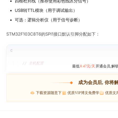
四根杜邦线（推荐使用彩色线区分信号）
USB转TTL模块（用于调试输出）
可选：逻辑分析仪（用于信号诊断）
STM32F103C8T6的SPI1接口默认引脚分配如下：
C
1
// 主机配置
最低
0.47元/天
开通会员,解
成为会员后, 你将
下载资源随意下
优质VIP博文免费学
优质文