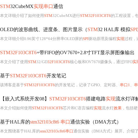
STM
32CubeMX
实现串口
通信
本文详细介绍了如何使用
STM
32CubeMX进行
STM32F103C8T6
的工程设置，
OLED的波形曲线、进度条、图片显示（
STM
32 HAL库 模拟
SPI
本文详细介绍0.96英寸128*64分辨率OLED屏的
SPI
驱动原理及编程
实现
过程，涵
STM32F103C8T6
+带FIFO的OV7670+2.8寸TFT显示屏图像输出
本文介绍了使用
STM
32/GD
32F103C8T6
核心板和OV7670摄像头，通过FIFO
实
基于
STM32F103C8T6
开发笔记
该博客是基于
STM32F103C8T6
的开发笔记，记录了GPIO、定时器、
串口1
、
串
【嵌入式系统开发08】
STM32F103C8T6
搭建电路
实现
流水灯详
本文介绍如何使用
STM32F103C8T6
芯片和C语言编程
实现
流水灯
效果
，包括硬件需求、GP
基于HAL库的
stm32f103c8t6 串口
通信实验（DMA方式）
本文围绕基于HAL库的
stm32f103c8t6串口
通信实验（DMA方式）展开。介绍