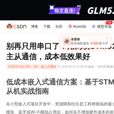
博客
下载
社区
AtomGit
模型市场
别再只用串口了！用两块STM32F
主从通信，成本低效果好
·
于 2026-06-02 12:06:58 修改
本内容遵循CC
STM32F103C8T6
SPI
嵌入式通信
低成本嵌入式通信方案：基于STM32
从机实战指南
在小型嵌入式项目开发中，资源限制往往是工程师面临的最大
模块、蓝牙或Wi-Fi模组占用后，如何在不增加硬件成本的