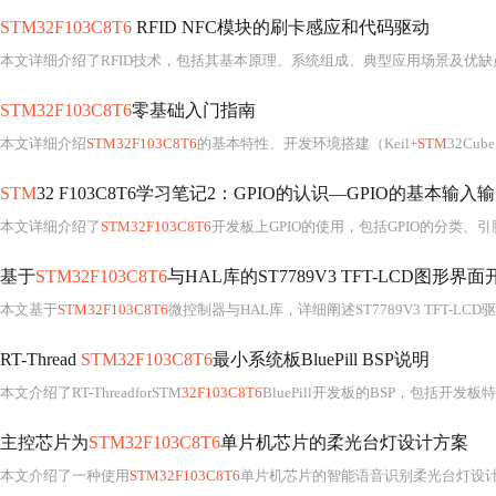
STM32F103C8T6
RFID NFC模块的刷卡感应和代码驱动
本文详细介绍了RFID技术，包括其基本原理、系统组成、典型应用场景及优
STM32F103C8T6
零基础入门指南
本文详细介绍
STM32F103C8T6
的基本特性、开发环境搭建（Keil+
STM
32Cu
STM
32 F103C8T6学习笔记2：GPIO的认识—GPIO的基本输
本文详细介绍了
STM32F103C8T6
开发板上GPIO的使用，包括GPIO的分类、
基于
STM32F103C8T6
与HAL库的ST7789V3 TFT-LCD图形界
本文基于
STM32F103C8T6
微控制器与HAL库，详细阐述ST7789V3 TFT-LCD
RT-Thread
STM32F103C8T6
最小系统板BluePill BSP说明
本文介绍了RT-ThreadforSTM
32F103C8T6
BluePill开发板的BSP，包括开发板特性、资源支持、使用教程（快速
主控芯片为
STM32F103C8T6
单片机芯片的柔光台灯设计方案
本文介绍了一种使用
STM32F103C8T6
单片机芯片的智能语音识别柔光台灯设计，包括语音识别、按键控制、P