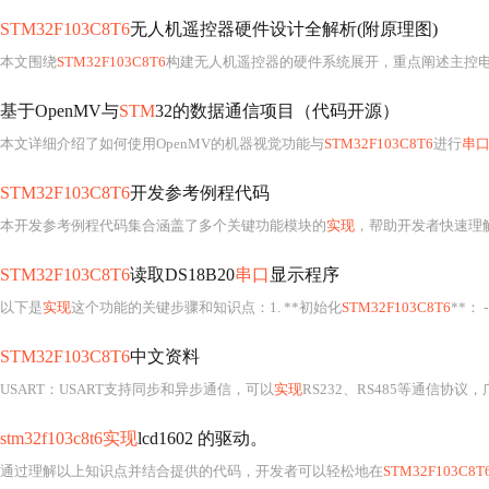
STM32F103C8T6
无人机遥控器硬件设计全解析(附原理图)
本文围绕
STM32F103C8T6
构建无人机遥控器的硬件系统展开，重点阐述主控电路（含电源、时钟、复位）、电源管理（LDO稳压、电池监测）、NRF24L01无线通信接口与滤波、人机交互（摇杆
基于OpenMV与
STM
32的数据通信项目（代码开源）
本文详细介绍了如何使用OpenMV的机器视觉功能与
STM32F103C8T6
进行
串
STM32F103C8T6
开发参考例程代码
本开发参考例程代码集合涵盖了多个关键功能模块的
实现
，帮助开发者快速理
STM32F103C8T6
读取DS18B20
串口
显示程序
以下是
实现
这个功能的关键步骤和知识点：1. **初始化
STM32F103C8T6
**： - 设置
STM32F103C8T6
中文资料
USART：USART支持同步和异步通信，可以
实现
RS232、RS485等通信协议
stm32f103c8t6实现
lcd1602 的驱动。
通过理解以上知识点并结合提供的代码，开发者可以轻松地在
STM32F103C8T