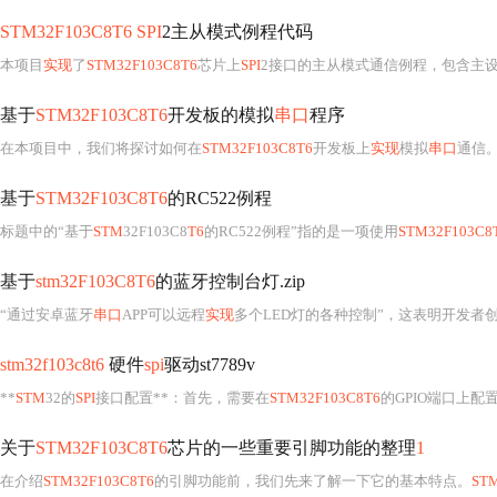
STM32F103C8T6 SPI
2主从模式例程代码
本项目
实现
了
STM32F103C8T6
芯片上
SPI
2接口的主从模式通信例程，包含主设备与 Slave
基于
STM32F103C8T6
开发板的模拟
串口
程序
在本项目中，我们将探讨如何在
STM32F103C8T6
开发板上
实现
模拟
串口
通信
基于
STM32F103C8T6
的RC522例程
标题中的“基于
STM
32F103C8
T6
的RC522例程”指的是一项使用
STM32F103C8
基于
stm32F103C8T6
的蓝牙控制台灯.zip
“通过安卓蓝牙
串口
APP可以远程
实现
多个LED灯的各种控制”，这表明开发者创建了一个Android应用程序，它能与HC-
stm32f103c8t6
硬件
spi
驱动st7789v
**
STM
32的
SPI
接口配置**：首先，需要在
STM32F103C8T6
的GPIO端口上配
关于
STM32F103C8T6
芯片的一些重要引脚功能的整理
1
在介绍
STM32F103C8T6
的引脚功能前，我们先来了解一下它的基本特点。
ST