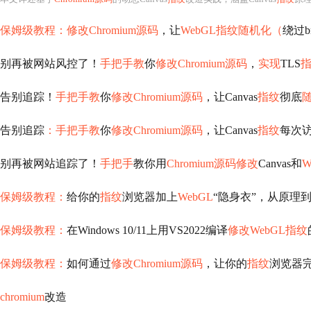
保姆级教程：修改Chromium源码
，让
WebGL指纹随机化（
绕过br
别再被网站风控了！
手把手教
你
修改Chromium源码
，
实现
TLS
告别追踪！
手把手教
你
修改Chromium源码
，让Canvas
指纹
彻底
告别追踪
：手把手教
你
修改Chromium源码
，让Canvas
指纹
每次
别再被网站追踪了！
手把手
教你用
Chromium源码修改
Canvas和
保姆级教程：
给你的
指纹
浏览器加上
WebGL
“隐身衣”，从原理
保姆级教程：
在Windows 10/11上用VS2022编译
修改WebGL指纹
保姆级教程：
如何通过
修改Chromium源码
，让你的
指纹
浏览器完
chromium
改造