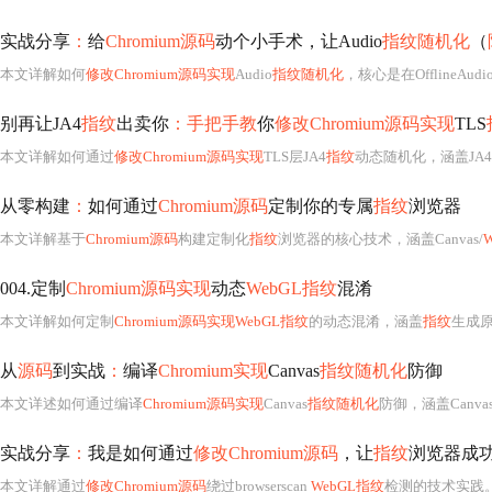
实战分享
：
给
Chromium源码
动个小手术，让Audio
指纹随机化
（
本文详解如何
修改Chromium源码实现
Audio
指纹随机化
，核心是在OfflineAudioContext初始化
别再让JA4
指纹
出卖你
：手把手教
你
修改Chromium源码实现
TLS
本文详解如何通过
修改Chromium源码实现
TLS层JA4
指纹
动态随机化，涵盖JA4生成原理、密码套件选择逻辑改造、随机数集成、排
从零构建
：
如何通过
Chromium源码
定制你的专属
指纹
浏览器
本文详解基于
Chromium源码
构建定制化
指纹
浏览器的核心技术，涵盖Canvas/
004.定制
Chromium源码实现
动态
WebGL指纹
混淆
本文详解如何定制
Chromium源码实现WebGL指纹
的动态混淆，涵盖
指纹
生成
从
源码
到实战
：
编译
Chromium实现
Canvas
指纹随机化
防御
本文详述如何通过编译
Chromium源码实现
Canvas
指纹随机化
防御，涵盖Canva
实战分享
：
我是如何通过
修改Chromium源码
，让
指纹
浏览器成功绕
本文详解通过
修改Chromium源码
绕过browserscan
WebGL指纹
检测的技术实践