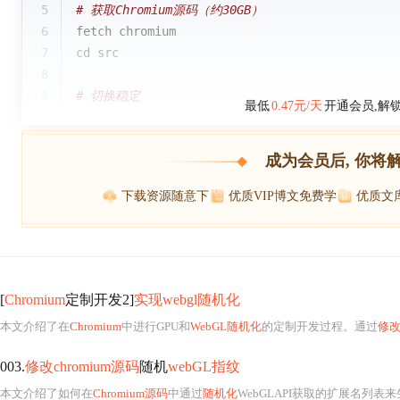
5
# 获取Chromium源码（约30GB）
6
fetch chromium
7
cd
 src
8
9
# 切换稳定
最低
0.47元/天
开通会员,解
成为会员后, 你将
下载资源随意下
优质VIP博文免费学
优质文
[
Chromium
定制开发2]
实现webgl随机化
本文介绍了在
Chromium
中进行GPU和
WebGL随机化
的定制开发过程。通过
修
003.
修改chromium源码
随机
webGL指纹
本文介绍了如何在
Chromium源码
中通过
随机化
WebGLAPI获取的扩展名列表