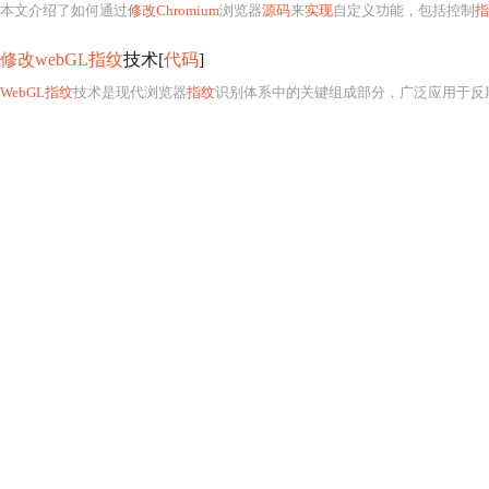
本文介绍了如何通过
修改Chromium
浏览器
源码
来
实现
自定义功能，包括控制
指
修改webGL指纹
技术[
代码
]
WebGL指纹
技术是现代浏览器
指纹
识别体系中的关键组成部分，广泛应用于反欺诈、反爬