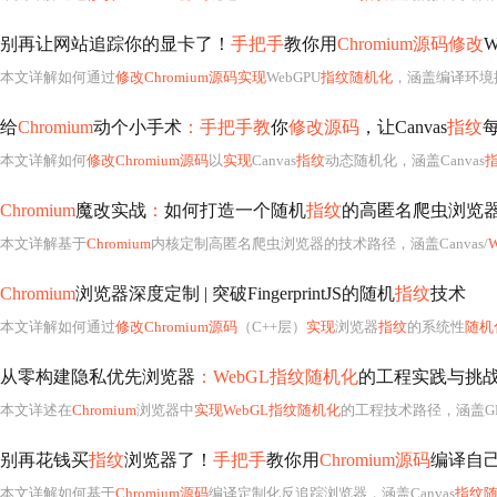
别再让网站追踪你的显卡了！
手把手
教你用
Chromium源码修改
W
本文详解如何通过
修改Chromium源码实现
WebGPU
指纹随机化
，涵盖编译环境搭建、GPU硬件参数（如显卡型号、驱动版本、纹理限制）的
给
Chromium
动个小手术
：手把手教
你
修改源码
，让Canvas
指纹
本文详解如何
修改Chromium源码
以
实现
Canvas
指纹
动态随机化，涵盖Canvas
Chromium
魔改实战
：
如何打造一个随机
指纹
的高匿名爬虫浏览
本文详解基于
Chromium
内核定制高匿名爬虫浏览器的技术路径，涵盖Canvas/
Chromium
浏览器深度定制 | 突破FingerprintJS的随机
指纹
技术
本文详解如何通过
修改Chromium源码
（C++层）
实现
浏览器
指纹
的系统性
随机
从零构建隐私优先浏览器
：WebGL指纹随机化
的工程实践与挑
本文详述在
Chromium
浏览器中
实现WebGL指纹随机化
的工程技术路径，涵盖GPU信息模糊化、扩展列表随机排序、
别再花钱买
指纹
浏览器了！
手把手
教你用
Chromium源码
编译自
本文详解如何基于
Chromium源码
编译定制化反追踪浏览器，涵盖Canvas
指纹