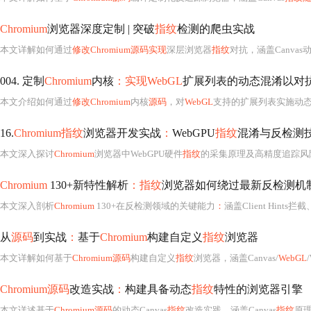
Chromium
浏览器深度定制 | 突破
指纹
检测的爬虫实战
本文详解如何通过
修改Chromium源码实现
深层浏览器
指纹
对抗，涵盖Canvas动
004. 定制
Chromium
内核
：实现WebGL
扩展列表的动态混淆以对
本文介绍如何通过
修改Chromium
内核
源码
，对
WebGL
支持的扩展列表实施动态随机
16.
Chromium指纹
浏览器开发实战
：
WebGPU
指纹
混淆与反检测
本文深入探讨
Chromium
浏览器中WebGPU硬件
指纹
的采集原理及高精度追踪风
Chromium
130+新特性解析
：指纹
浏览器如何绕过最新反检测机
本文深入剖析
Chromium
130+在反检测领域的关键能力
：
涵盖Client Hints拦截
从
源码
到实战
：
基于
Chromium
构建自定义
指纹
浏览器
本文详解如何基于
Chromium源码
构建自定义
指纹
浏览器，涵盖Canvas/
WebGL
Chromium源码
改造实战
：
构建具备动态
指纹
特性的浏览器引擎
本文详述基于
Chromium源码
的动态Canvas
指纹
改造实践，涵盖Canvas
指纹
原理、