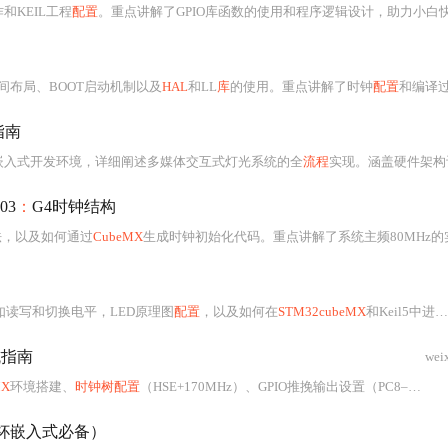
作和KEIL工程
配置
。重点讲解了GPIO库函数的使用和程序逻辑设计，助力小白快速入门嵌入式编
空间布局、BOOT启动机制以及
HAL
和LL
库
的使用。重点讲解了时钟
配置
和编译过程，旨在帮助开发者理解和使用
指南
MDK嵌入式开发环境，详细阐述多媒体交互式灯光系统的全
流程
实现。涵盖硬件架构设计、GP
03
：
G4时钟结构
法，以及如何通过
CubeMX
生成时钟初始化代码。重点讲解了系统主频80MHz的实现方式，并分析了APB1/APB2总线对不同外设的时钟分配机
数如读写和切换电平，LED原理图
配置
，以及如何在
STM32cubeMX
和Keil5中进行时钟
坑指南
wei
MX
环境搭建、
时钟树配置
（HSE+170MHz）、GPIO推挽输出设置（PC8–PC15/PD2）、74HC573锁存器三步操作机制、
杯嵌入式必备）