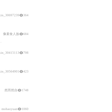
时钟树配置
、资源冲突规避、低噪声设计及竞赛
级
优化策
xin_30697239
364
配置
、Flash等待周期设定及MCO硬件验证方法，并提供常见启动
像素食人族
684
配置
；
详解
ShiftOu
xin_30415113
798
码实现（含12位数值转电压公式）、硬件验证方法及蓝桥杯嵌入式赛项常见应用场景
xin_30564901
423
HAL
三层设计原则（一致性接口、状态机
然而然自
1748
mohaoyuan
1060