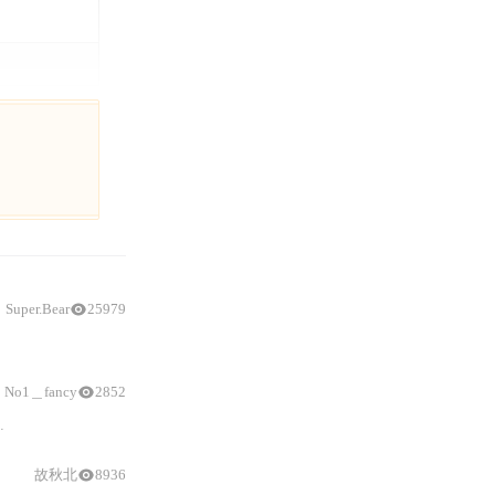
Super.Bear
25979
的架构与编程。
No1＿fancy
2852
CubeMX
生成代码和手动创建BSP文件的方式。
故秋北
8936