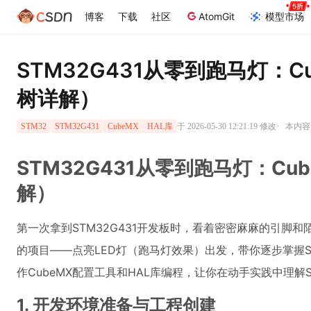
博客
下载
社区
AtomGit
模型市场
STM32G431从零到跑马灯：
树详解）
·
于 2026-05-30 12:21:19 修改
本内容遵
STM32
STM32G431
CubeMX
HAL库
STM32G431从零到跑马灯：C
解）
第一次拿到STM32G431开发板时，看着密密麻麻的引
的项目——点亮LED灯（跑马灯效果）出发，带你逐步掌握
作CubeMX配置工具和HAL库编程，让你在动手实践中理
1. 开发环境准备与工程创建