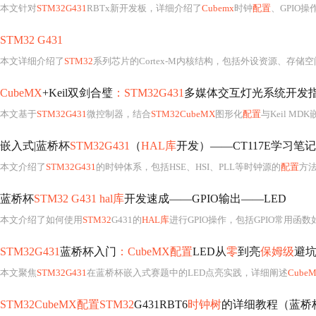
本文针对
STM32G431
RBTx新开发板，详细介绍了
Cubemx
时钟
配置
、GPIO操
STM32 G431
本文详细介绍了
STM32
系列芯片的Cortex-M内核结构，包括外设资源、存储
CubeMX
+Keil双剑合璧
：STM32G431
多媒体交互灯光系统开发
本文基于
STM32G431
微控制器，结合
STM32CubeMX
图形化
配置
与Keil 
嵌入式|蓝桥杯
STM32G431
（
HAL库
开发）——CT117E学习笔记
本文介绍了
STM32G431
的时钟体系，包括HSE、HSI、PLL等时钟源的
配置
方
蓝桥杯
STM32 G431 hal库
开发速成——GPIO输出——LED
本文介绍了如何使用
STM32
G431的
HAL库
进行GPIO操作，包括GPIO常用函
STM32G431
蓝桥杯入门
：CubeMX配置
LED从
零
到亮
保姆级
避
本文聚焦
STM32G431
在蓝桥杯嵌入式赛题中的LED点亮实践，详细阐述
Cube
STM32CubeMX配置STM32
G431RBT6
时钟树
的详细教程（蓝桥