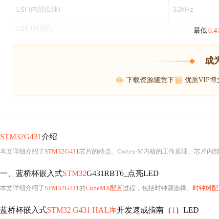
LSI (内部低速)
32kHz
LSE (外部低
最低
0.
成
下载资源随意下
优质VIP
STM32G431
介绍
本文详细介绍了
STM32G431
芯片的特点、Cortex-M内核的工作原理、芯片内
一、蓝桥杯嵌入式
STM32
G431RBT6_点亮LED
本文详细介绍了
STM32G431
的
CubeMX配置
过程，包括时钟源选择、
时钟树配
蓝桥杯嵌入式
STM32 G431 HAL库
开发速成指南（
1
）LED