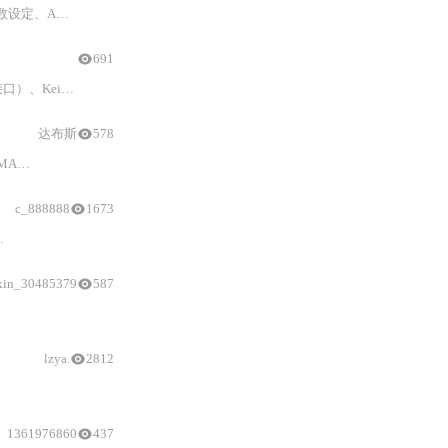
工程适配要点与调试接口
691
sh算法加载、CMSIS-DAP调试
配置
）、
达布斯
578
价值。内容聚焦
c_888888
1673
xin_30485379
587
lzya.
2812
1361976860
437