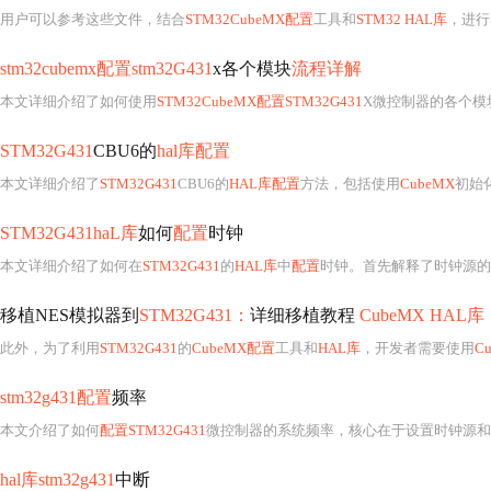
用户可以参考这些文件，结合
STM32CubeMX配置
工具和
STM32 HAL库
，进行
stm32cubemx配置stm32G431
x各个模块
流程详解
本文详细介绍了如何使用
STM32CubeMX配置STM32G431
X微控制器的各个模
STM32G431
CBU6的
hal库配置
本文详细介绍了
STM32G431
CBU6的
HAL库配置
方法，包括使用
CubeMX
初始
STM32G431haL库
如何
配置
时钟
本文详细介绍了如何在
STM32G431
的
HAL库
中
配置
时钟。首先解释了时钟源的
移植NES模拟器到
STM32G431：
详细移植教程
CubeMX HAL库
此外，为了利用
STM32G431
的
CubeMX配置
工具和
HAL库
，开发者需要使用
C
stm32g431配置
频率
本文介绍了如何
配置STM32G431
微控制器的系统频率，核心在于设置时钟源和
hal库stm32g431
中断