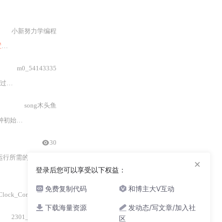
小新努力学编程
置
、代码生成以及应用开发等步骤。每个步骤都提供了清晰的说明和代码示例，
m0_54143335
工具
STM32CubeMX
简化开发
流程
，确保正确
配置
外设，并自动生
song木头鱼
最后，提供了验证时钟
配置
的方法和
30
设能被正确初始化。
×
登录后您可以享受以下权益：
免费复制代码
和博主大V互动
onfig`函数来自定义
时钟树
，包括启用外部高速晶体振荡器
(
HSE
)
作为P
下载海量资源
发动态/写文章/加入社
2301_79289474
区