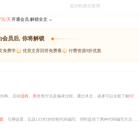
低功耗模式使用
47元/天
开通会员,解锁全文
为会员后, 你将解锁
博文免费学
优质文库回答免费看
付费资源9折优惠
部结构、启动
流程
、
库
使用方法及编译过程。通过本文，读者可以全面了解
STM32G431
置
、引脚设置，以及LED灯的控制代码编写。同时提供了两种代码编写方法，包括在