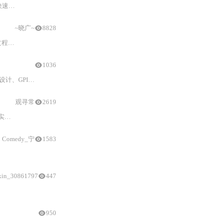
程。
~晓广~
8828
这些技术。,
1036
IO与定时器外设
配置
、模块化BSP驱动开发、PWM呼吸灯/流水灯
观寻常
2619
制。
Comedy_宁
1583
配置
、GPIO
配置
和点灯代码编写。
xin_30861797
447
HAL库
工程生成关键选项（MDK-V5
950