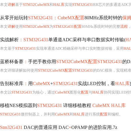
本文
详解
基于
STM32CubeMX
和
HAL库
实现
STM32G431
RB芯片的多通道ADC同
从零开始玩转
STM32G431：CubeMX配置
80MHz系统时钟的
保
本文
详解
使用
STM32CubeMX
为
STM32G431配置
80MHz系统时钟的完整
流程
，
实战解析
：STM32G431
单通道ADC采样与串口数据实时传输(
H
本文基于
STM32G431
实现单通道ADC精确采样与串口实时数据传输，采用
HA
蓝桥杯备赛
：
手把手教你用
STM32CubeMX配置STM32G431
的D
本文详细讲解如何使用
STM32CubeMX配置STM32G431
的DAC模块，实现精
告别标准库
：
用
CubeMX
+
STM32G431
实战LED控制，看
HAL库
本文以
STM32G431
为核心，通过
CubeMX
图形化
配置
与
HAL库
协同实现LED控制，剖
移植NES模拟器到
STM32G431
详细移植教程
CubeMX HAL库
STM32G431
微控制器上，并利用
CubeMX
和
HAL库
进行系统
配置
和编程。
Stm32G431
DAC的普通应用 DAC
+
OPAMP 的进阶应用.7z