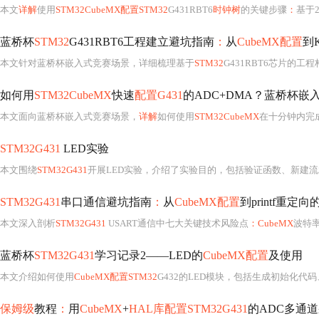
本文
详解
使用
STM32CubeMX配置STM32
G431RBT6
时钟树
的关键步骤
：
基于24M
蓝桥杯
STM32
G431RBT6工程建立避坑指南
：
从
CubeMX配置
到K
本文针对蓝桥杯嵌入式竞赛场景，详细梳理基于
STM32
G431RBT6芯片的工
如何用
STM32CubeMX
快速
配置G431
的ADC+DMA？蓝桥杯嵌
本文面向蓝桥杯嵌入式竞赛场景，
详解
如何使用
STM32CubeMX
在十分钟内完
STM32G431
LED实验
本文围绕
STM32G431
开展LED实验，介绍了实验目的，包括验证函数、新建
STM32G431
串口通信避坑指南
：
从
CubeMX配置
到printf重定
本文深入剖析
STM32G431
USART通信中七大关键技术风险点
：CubeMX
波特率精度与时钟
蓝桥杯
STM32G431
学习记录2——LED的
CubeMX配置
及使用
本文介绍如何使用
CubeMX配置STM32
G432的LED模块，包括生成初始化代码
保姆级
教程
：
用
CubeMX
+
HAL库配置STM32G431
的ADC多通