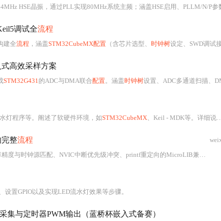
Hz HSE晶振，通过PLL实现80MHz系统主频；涵盖HSE启用、PLLM/N/P参数设定、AHB/APB总线分频策略及外设时钟门控优化；强调Keil MDK
eil5调试全
流程
程构建全
流程
，涵盖
STM32CubeMX配置
（含芯片选型、
时钟树
设定、SWD调试接口）、Keil5工程搭建（设备设置、Fla
入式高效采样方案
成
STM32G431
的ADC与DMA联合
配置
。涵盖
时钟树
设置、ADC多通道扫描、DMA循环模式启用、缓冲区定义及非阻塞数据处理等关键技术点，并强调DMA对CPU资源释放的核心
流水灯程序等。阐述了软硬件环境，如
STM32CubeMX
、Keil - MDK等。详细说明了项目实现过程，含新建工程、调试下载代码等。最终实验效果良好，验证了相关函数和流水灯花式，不过逻辑程序仍有优化空间。
向的完整
流程
wei
源匹配、NVIC中断优先级冲突、printf重定向的MicroLIB兼容性及缓冲区溢出、单字节中断接收缺陷、环形缓冲区设计、电平转换芯片选型与PCB抗干扰布局、DMA双缓冲与零拷贝优化。涵盖
、设置GPIO以及实现LED流水灯效果等步骤。
道采集与定时器PWM输出（蓝桥杯嵌入式备赛）