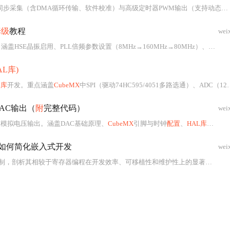
步采集（含DMA循环传输、软件校准）与高级定时器PWM输出（支持动态调频调占空比），涵盖
姆级
教程
wei
涵盖HSE晶振启用、PLL倍频参数设置（8MHz→160MHz→80MHz）、AHB/APB分频
AL库)
L库
开发。重点涵盖
CubeMX
中SPI（驱动74HC595/4051多路选通）、ADC（12位、软件触发、校准）及USART（115200bps）的协同
AC输出（
附
完整代码）
wei
准模拟电压输出。涵盖DAC基础原理、
CubeMX
引脚与时钟
配置
、
HAL库
驱动代
如何简化嵌入式开发
wei
析其相较于寄存器编程在开发效率、可移植性和维护性上的显著优势；重点涵盖GPIO初始化、代码生成机制、