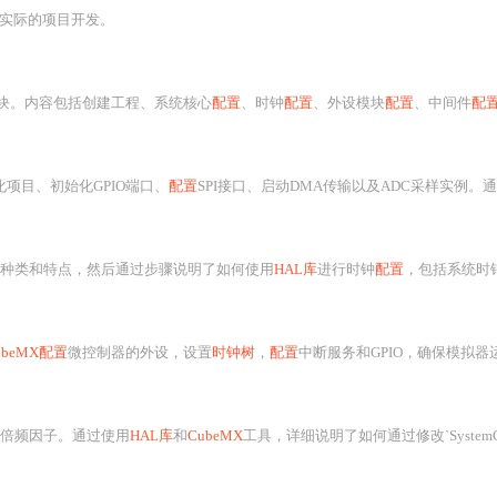
实际的项目开发。
块。内容包括创建工程、系统核心
配置
、时钟
配置
、外设模块
配置
、中间件
配
化项目、初始化GPIO端口、
配置
SPI接口、启动DMA传输以及ADC采样实例。通过图形界面
种类和特点，然后通过步骤说明了如何使用
HAL库
进行时钟
配置
，包括系统时钟初始化函数的编写和关键参数的设置。
ubeMX配置
微控制器的外设，设置
时钟树
，
配置
中断服务和GPIO，确保模拟器运行所需的外
倍频因子。通过使用
HAL库
和
CubeMX
工具，详细说明了如何通过修改`SystemClock_C