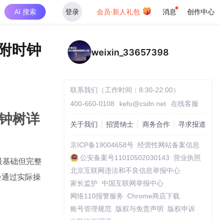
AI 搜索
登录
会员·新人礼包
消息
创作中心
（附时钟
weixin_33657398
联系我们（工作时间：8:30-22:00）
400-660-0108
kefu@csdn.net
在线客服
时钟树详
关于我们
招贤纳士
商务合作
寻求报道
京ICP备19004658号
经营性网站备案信息
公安备案号11010502030143
营业执照
最基础但完整
北京互联网违法和不良信息举报中心
会通过实际操
家长监护
中国互联网举报中心
网络110报警服务
Chrome商店下载
账号管理规范
版权与免责声明
版权申诉