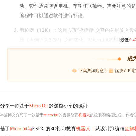
动。套件通常包含电机、车轮和联轴器。需要注意的是
编程中可以通过软件进行补偿。
电位器（10K）
：这是实现“挠痒痒”交互的关键输入
压（本例中为3.3V）之间变化。Micro:bit的模拟
最低
0.
成
下载资源随意下
优质VIP
分享一款基于
Micro Bit
的遥控小车的设计
本篇博文介绍了一款基于
micro:bit
的麦昆教育
机器人
的组装和编程过程，作者
基于
Micro:bit与
ESP32的3D打印教育
机器人：
从设计到编程
全解