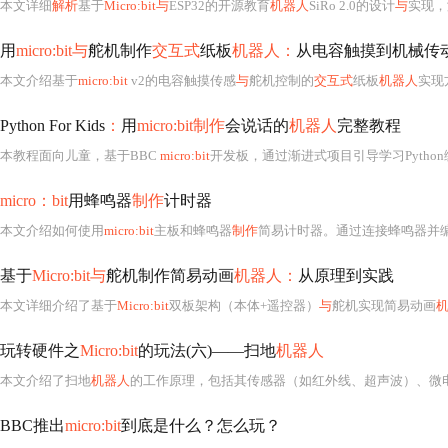
本文详细
解析
基于
Micro:bit与
ESP32的开源教育
机器人
SiRo 2.0的设计
与
实现，
用
micro:bit与
舵机制作
交互式
纸板
机器人：
从电容触摸到机械传
本文介绍基于
micro:bit
v2的电容触摸传感
与
舵机控制的
交互式
纸板
机器人
实现
Python For Kids
：
用
micro:bit制作
会说话的
机器人
完整教程
本教程面向儿童，基于BBC
micro:bit
开发板，通过渐进式项目引导学习Python编程。核心内容
micro：bit
用蜂鸣器
制作
计时器
本文介绍如何使用
micro:bit
主板和蜂鸣器
制作
简易计时器。通过连接蜂鸣器并编写Pytho
基于
Micro:bit与
舵机制作简易动画
机器人：
从原理到实践
本文详细介绍了基于
Micro:bit
双板架构（本体+遥控器）
与
舵机实现简易动画
玩转硬件之
Micro:bit
的玩法(六)——扫地
机器人
本文介绍了扫地
机器人
的工作原理，包括其传感器（如红外线、超声波）、微
BBC推出
micro:bit
到底是什么？怎么玩？