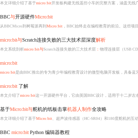
本文详细介绍了基于
micro:bit
开发板构建无线遥控小车的完整方案，涵盖无线
BBC
与
开源硬件
Micro:bit
从BBCMicro到树莓派再到
Micro:bit
，BBC始终走在编程教育的前沿。这些项目不仅激发
micro:bit与
Scratch连接失败的三大技术层深度
解析
本文系统剖析
micro:bit与
Scratch连接失败的三大技术层
：
物理连接层（USB CD
micro:bit
micro:bit
是由BBC推出的专为青少年编程教育设计的微型电脑开发板，具备蓝牙、U
micro:bit
了解
本文介绍了
micro:bit
这一开源硬件平台，它由英国BBC设计，适用于十二岁左右的青少年
基于
Micro:bit与
舵机的纸板击掌
机器人制作
全攻略
本文详细介绍了基于
Micro:bit
、超声波传感器（HC-SR04）和180度舵机的互
BBC
micro:bit
Python 编辑器教程