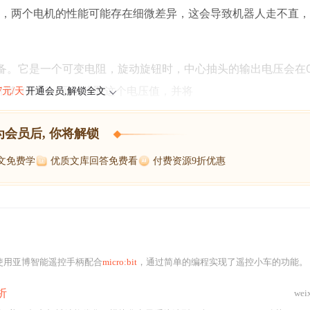
，两个电机的性能可能存在细微差异，这会导致机器人走不直，
设备。它是一个可变电阻，旋动旋钮时，中心抽头的输出电压会在
输入引脚（如P1）可以读取这个电压值，并将
47元/天
开通会员,解锁全文
为会员后, 你将解锁
博文免费学
优质文库回答免费看
付费资源9折优惠
使用亚博智能遥控手柄配合
micro:bit
，通过简单的编程实现了遥控小车的功能。
析
wei