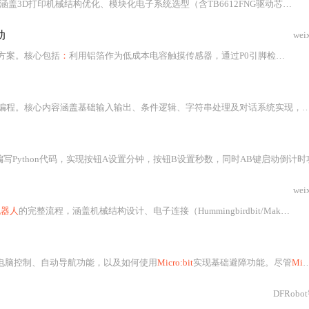
涵盖3D打印机械结构优化、模块化电子系统选型（含TB6612FNG驱动芯片
与
E
动
wei
方案。核心包括
：
利用铝箔作为低成本电容触摸传感器，通过P0引脚检测人体触摸；使用两个9g标准舵机（P
涵盖基础输入输出、条件逻辑、字符串处理及对话系统实现，重点讲解如何构建具备问候、问答、讲笑话等功能的会说话
n代码，实现按钮A设置分钟，按钮B设置秒数，同时AB键启动倒计时功能，倒计时最后10秒蜂鸣器会发出警告
wei
机器人
的完整流程，涵盖机械结构设计、电子连接（Hummingbirdbit/Makerbit扩展板）、无线通信编程（MakeCode图形化开发）、舵机角度校准及系统集成调试。重点突出
电脑控制、自动导航功能，以及如何使用
Micro:bit
实现基础避障功能。尽管
Micro:bit
DFRob