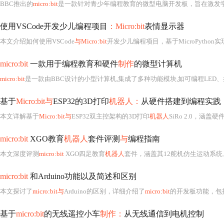
BBC推出的
micro:bit
是一款针对青少年编程教育的微型电脑开发板，旨在激发
使用VSCode开发少儿编程项目
：Micro:bit
表情显示器
本文介绍如何使用VSCode
与Micro:bit
开发少儿编程项目，基于MicroPytho
micro:bit
一款用于编程教育和硬件
制作
的微型计算机
micro:bit
是一款由BBC设计的小型计算机,集成了多种功能模块,如可编程LED、按钮
基于
Micro:bit与
ESP32的3D打印
机器人：
从硬件搭建到编程实践
本文详解基于
Micro:bit与
ESP32双主控架构的3D打印
机器人
SiRo 2.0，涵盖硬件设计（双核分工、3D结构件、传
micro:bit
XGO教育
机器人
套件评测
与
编程指南
本文深度评测
micro:bit
XGO四足教育
机器人
套件，涵盖其12舵机仿生运动系统
micro:bit
和Arduino功能以及简述和区别
本文探讨了
micro:bit与
Arduino的区别，详细介绍了
micro:bit
的开发板功能，包括其在LED点阵
基于
micro:bit
的无线遥控小车
制作：
从无线通信到电机控制