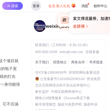
AI 搜索
登录
会员·新人礼包
消息
创作中心
×
未登录
🎁
￥30
登录领取最高
算力币
weixin_33657398
联系我们（工作时间：8:30-22:00）
400-660-0108
kefu@csdn.net
在线客服
么这个项目就
关于我们
招贤纳士
商务合作
寻求报道
典的电子宠
京ICP备19004658号
经营性网站备案信息
闪烁的灯光
公安备案号11010502030143
营业执照
上了一身功能强
北京互联网违法和不良信息举报中心
家长监护
中国互联网举报中心
网络110报警服务
Chrome商店下载
者。它不仅涵
账号管理规范
版权与免责声明
版权申诉