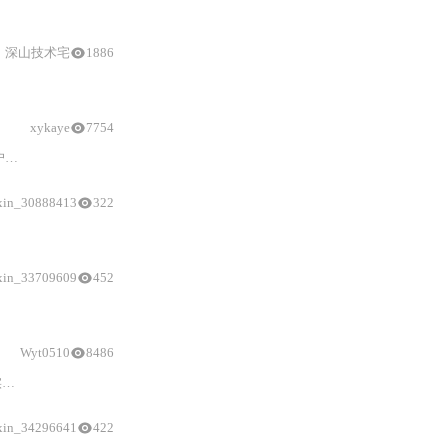
micro:bit
使信息科学课程更有趣，降低了
深山技术宅
1886
与
main.py）、按钮/倾斜传感器交互逻辑
xykaye
7754
为
micro:bit
编写程序。
xin_30888413
322
xin_33709609
452
MicroPython高级控制方法；介绍蓝牙手柄（Joystick
:bit
V2）开发要点；并给出面
Wyt0510
8486
。
xin_34296641
422