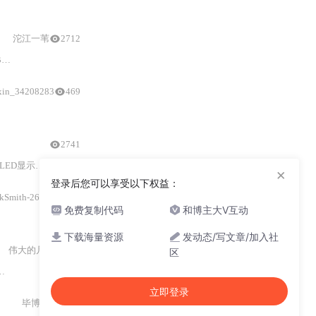
沱江一苇
2712
及
Micro:bit
的最新进展。
xin_34208283
469
与
心跳维护）、设备抽象层（
micro:bit
Runtime固件
与
Scratch扩展的指
2741
按钮编程。
×
登录后您可以享受以下权益：
kSmith-2617
5028
免费复制代码
和博主大V互动
与
Android设备通信。文章还探讨了使用Android平台进行开发的可能性。
下载海量资源
发动态/写文章/加入社
伟大的凡人
268
区
图形化编程优势、舵机角度控制）、电路连接规范（含独立电源供电与共地设计
立即登录
毕博峰
1141