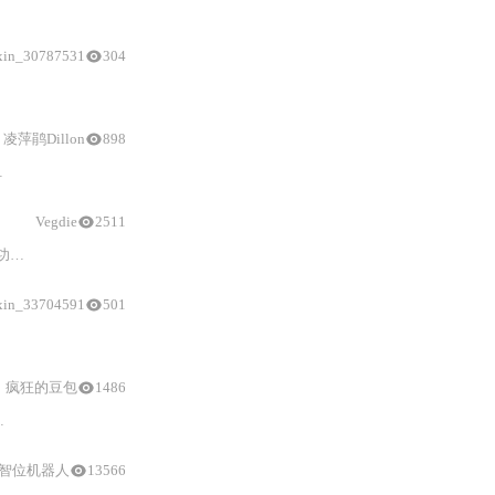
SP32-WROOM-32E）、硬件组装工艺、MicroPython/MakeCode编程
xin_30787531
304
1
/P2控制）驱动纸板手臂摆动；强调硬件连接（
凌萍鹃Dillon
898
机器人
。教程强调实
Vegdie
2511
声。
xin_33704591
501
疯狂的豆包
1486
可能不具备高级智能，但它对初学者理解和实践扫地
机器人
技术具有价值
ot智位机器人
13566