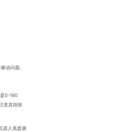
硬件驱动问题。
-180
注意其扭矩
机器人底盘驱