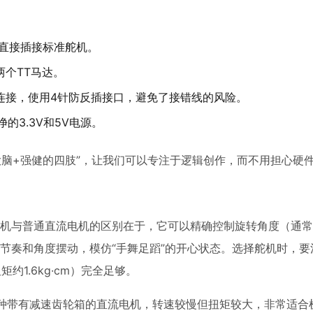
可直接插接标准舵机。
个TT马达。
连接，使用4针防反插接口，避免了接错线的风险。
净的3.3V和5V电源。
成了一个“大脑+强健的四肢”，让我们可以专注于逻辑创作，而不用担心
机与普通直流电机的区别在于，它可以精确控制旋转角度（通常是0
节奏和角度摆动，模仿“手舞足蹈”的开心状态。选择舵机时，要
约1.6kg·cm）完全足够。
一种带有减速齿轮箱的直流电机，转速较慢但扭矩较大，非常适合