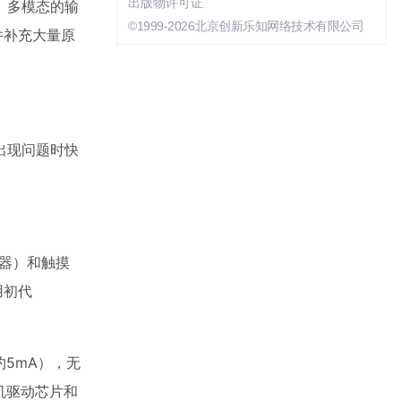
出版物许可证
、多模态的输
©1999-2026北京创新乐知网络技术有限公司
并补充大量原
出现问题时快
感器）和触摸
用初代
（约5mA），无
电机驱动芯片和