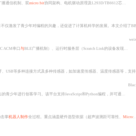
广播通信机制、双
micro:bit
协同架构、电机驱动原理及L293D/TB6612芯片引脚控制逻辑。项目使用MakeCode图形化编程，通过无线电组隔离信道，实现前进、后退、转向
了青少年对编程的兴趣，还促进了计算机科学的发展。本文介绍了BBC在编程教育领域的贡献，以
wei
C ACM串口
与
BLE广播机制）、运行时服务层（Scratch Link的设备发现、协议翻译
SB等多种连接方式及多种传感器，如加速度传感器、温度传感器等，支持LED显示和
Blac
进行创客学习。该平台支持JavaScript和Python编程，并可通过蓝牙
动击掌
机器人制作
全过程。重点涵盖硬件选型依据（超声波测距可靠性、
Micro:bit