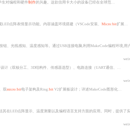
学生对编程和硬件
制作
的兴趣。这款信用卡大小的设备已经在全球范围内推广，得到了积极的反馈。学生和教师认为
n实现LED点阵表情显示功能。内容涵盖环境搭建（VSCode安装、
Micro:bit
扩展配置）、核心代码结构（emotions.py
、光线感知、温度感知等。通过USB连接电脑,利用MakeCode编程环境,用户可轻松
wei
感器选型）、电路连接（UART通信、电源隔离、飞线规范）、软件编程（MakeCode图形化、MicroPython、Arduino IDE）及系统联调（电源/通信/传感器/机械问题排查）。重点突出低成本教育
wei
、双
micro:bit
电子架构及Ring
:bit
V2扩展板设计；详述MakeCode图形化编程
与
显示、温度测量以及编程语言支持方面的应用。同时，提供了实时测量温度的Python代码示例，并详细阐述了MakeCode国内服务器的安装步骤
wei