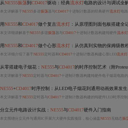
从
NE555振荡
到
CD4017
驱动：经典
流水灯
电路的设计与调试全
本文详解基于
NE555
多谐
振荡
器与
CD4017
十进制计数器的经典硬件
流水灯
电路
用
NE555
和
CD4017
做个复古
流水灯
：从原理图到面包板搭建全
本文详细讲解基于
NE555
多谐
振荡
器与
CD4017
十进制计数器构建纯硬件
流水灯
用
NE555
和
CD4017
做个心形
流水灯
：从仿真到实物的保姆级教
本文详细介绍了基于
NE555
定时器和
CD4017
十进制计数器构建心形LED
流水灯
从零搭建电子烟花：
NE555
与
CD4017
的时序控制艺术（附Prote
本文详解基于
NE555
定时器与
CD4017
十进制计数器构建纯硬件电子烟花电路的
NE555
+
CD4017
时序控制：从LED电子烟花到通用动画效果发生器（
本文详解基于
NE555
定时器与
CD4017
十进制计数器构建的纯硬件LED时序控制系统，涵盖多频段时钟生成、逐级输出分配、LED动画模式（流水/往返/对称）、Proteus仿真建模
分立元件电路设计实战：
NE555
与
CD4017
硬件入门指南
本文围绕分立元件与通用IC开展六大硬件实践项目，核心涵盖
NE555
无稳态
振