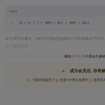
TEXT
1
D = t₁ / T = (RP1 + R1) / (RP1 + 2R1)
从公式可以看出，NE555无稳态电路的占空比始终大于50
以下改进方案：
在7引脚和电源之间增加一个二极管
最低
0.47元/天
开通会员,解
成为会员后, 你将
下载资源随意下
优质VIP博文免费学
优质文