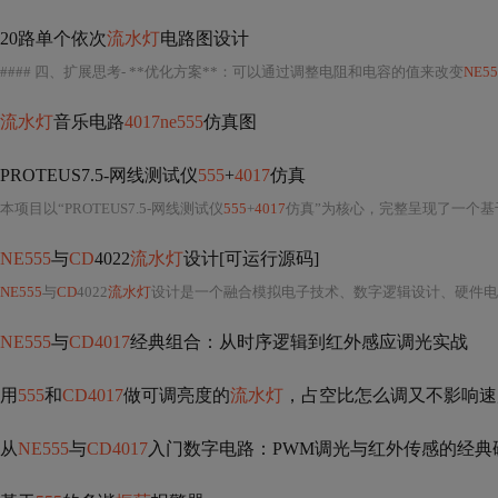
20路单个依次
流水灯
电路图设计
#### 四、扩展思考- **优化方案**：可以通过调整电阻和电容的值来改变
NE55
流水灯
音乐电路
4017ne555
仿真图
PROTEUS7.5-网线测试仪
555
+
4017
仿真
本项目以“PROTEUS7.5-网线测试仪
555
+
4017
仿真”为核心，完整呈现了一个基于经典模拟与数字混合集成电路构建
NE555
与
CD
4022
流水灯
设计[可运行源码]
NE555
与
CD
4022
流水灯
设计是一个融合模拟电子技术、数字逻辑设计、硬件电路实现与工程实践能力的典型入门级综合
NE555
与
CD4017
经典组合：从时序逻辑到红外感应调光实战
用
555
和
CD4017
做可调亮度的
流水灯
，占空比怎么调又不影响速
从
NE555
与
CD4017
入门数字电路：PWM调光与红外传感的经典