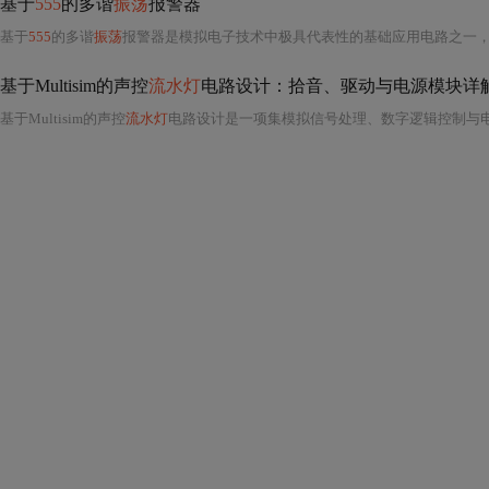
基于
555
的多谐
振荡
报警器
基于
555
的多谐
振荡
报警器是模拟电子技术中极具代表性的基础应用电路之一
基于Multisim的声控
流水灯
电路设计：拾音、驱动与电源模块详
基于Multisim的声控
流水灯
电路设计是一项集模拟信号处理、数字逻辑控制与电源管理于一体的综合性电子系统项目，广泛适用于电子爱好者、初学者以及有一定基础的电子工程师进行学习和实践。该设计通过麦克风拾取环境中的声音信号，并利用一系列集成电路完成从声音感知到LED灯光动态响应的全过程控制，充分体现了现代电子技术中“感知—处理—执行”这一基本架构的实际应用。整个系统的实现首先依赖于**拾音模块**的设计，其核心是驻极体麦克风。这种微型传感器能够将空气中的声波振动转化为微弱的交流电压信号，但由于输出幅度极小（通常在毫伏级别），无法直接驱动后续电路，因此必须经过放大处理。为此，本设计采用**LM358双运算放大器芯片**构建两级放大电路：第一级为同相放大器，用于提高输入