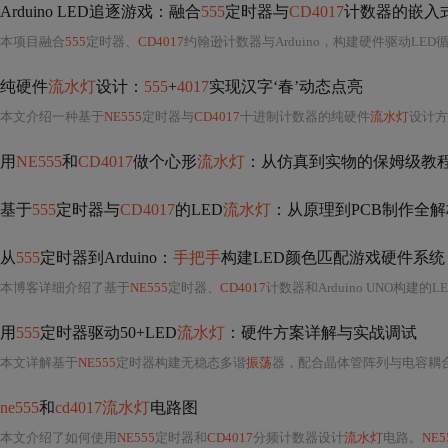
Arduino LED追逐游戏：融合
555
定时器与
CD4017
计数器的嵌入
本项目融合
555
定时器、
CD4017
约翰逊计数器与Arduino，构建硬件驱动LED循环点亮
纯硬件
流水灯
设计：
555
+
4017
实现汉字‘春’动态点亮
本文介绍一种基于
NE555
定时器与
CD4017
十进制计数器的纯硬件
流水灯
设计方案，实现汉字'春'的
用
NE555
和
CD4017
做个心形
流水灯
：从仿真到实物的保姆级教程（附
基于
555
定时器与
CD4017
的LED
流水灯
：从原理到PCB制作全解
从
555
定时器到Arduino：
手把手
构建LED颜色匹配游戏硬件系统
本博客详细介绍了基于
NE555
定时器、
CD4017
计数器和Arduino UNO构建的L
用
555
定时器驱动50+LED
流水灯
：硬件方案详解与实战调试
本文详解基于
NE555
定时器构建无稳态多谐
振荡
器，配合晶体管阵列与电容耦合移位
ne555
和
cd4017流水灯
电路图
本文介绍了如何使用
NE555
定时器和
CD4017
分频计数器设计
流水灯
电路。
NE5