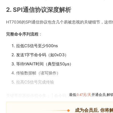
2. SPI通信协议深度解析
HT7036的SPI通信协议包含几个易被忽视的关键细节，
完整命令序列流程
：
拉低CS信号至少500ns
发送1字节命令码（如0xD3）
等待tWAIT时间（典型值50μs）
传输数据帧（读写操作）
拉高CS信号完成传输
最低
0.47元/天
开通会员,解
关键寄存器操作指令集： | 命令码 | 功能描述 | 后续操作
成为会员后, 你将