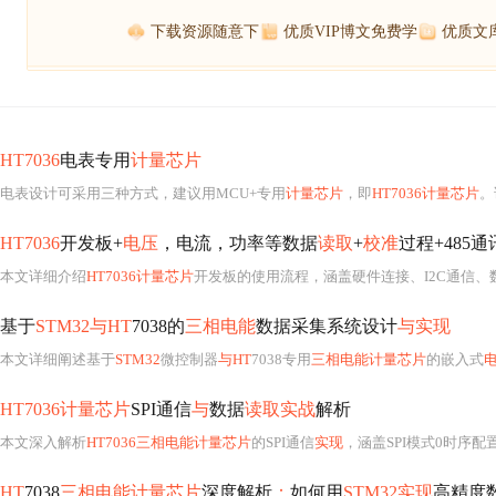
下载资源随意下
优质VIP博文免费学
优质文
HT7036
电表专用
计量芯片
电表设计可采用三种方式，建议用MCU+专用
计量芯片
，即
HT7036计量芯片
。
HT7036
开发板+
电压
，电流，功率等数据
读取
+
校准
过程+485通讯+上位
本文详细介绍
HT7036计量芯片
开发板的使用流程，涵盖硬件连接、I2C通信、
基于
STM32与HT
7038的
三相电能
数据采集系统设计
与实现
本文详细阐述基于
STM32
微控制器
与HT
7038专用
三相电能计量芯片
的嵌入式
HT7036计量芯片
SPI通信
与
数据
读取实战
解析
本文深入解析
HT7036三相电能计量芯片
的SPI通信
实现
，涵盖SPI模式0时序配
HT
7038
三相电能计量芯片
深度解析
：
如何用
STM32实现
高精度