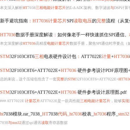
本文深入解析
HT
7038
三相电能计量芯片
的Σ-Δ ADC架构、数字滤波
与
DSP计
新手避坑指南
：HT7036计量芯片
SPI
读取电压
的
完整
流程（从复
HT7036
数据手册深度解读
：
如何像老手一样快速抓住SPI通信、
本文深度解读
HT7036
高精度
电能计量芯片
数据手册，聚焦SPI通信时序要点（如复位电平、电源稳定时间、D3初始化命
STM
32F103C8T6
三相
电表硬件设计包
：
ATT7022E
计量
+
HT7036
STM
32F103C8T6+ATT7022E+
HT7036
硬件参考设计PDF原理图+数据手册+
总的来说，这个压缩包包含了一套
完整
的
STM
32F103C8T6+ATT7022E+
HT703
STM
32F103C8T6+ATT7022E+
HT7036
硬件参考设计原理图.pdf
### ATT7022E
计量芯片
ATT7022E是一款高性能
三相电能计量芯片
，能够
实现
ht
7038模块.rar_7038_
HT
7038
代码_ht7036
校表_
ht7036
程序_
stm32 
7038
与stm32
通过spi通讯
读取
寄存器数据