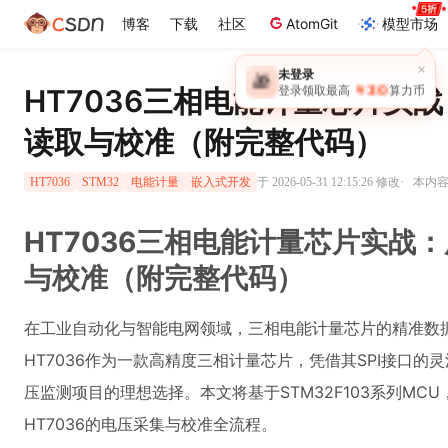
博客
下载
社区
AtomGit
模型市场
×
未登录
🎁
￥30
HT7036三相电能计量芯片实战
登录领取最高
算力币
读取与校准（附完整代码）
·
于 2026-05-31 12:15:26 修改
本内容遵
HT7036
STM32
电能计量
嵌入式开发
HT7036三相电能计量芯片实战：
与校准（附完整代码）
在工业自动化与智能电网领域，三相电能计量芯片的精准数
HT7036作为一款高精度三相计量芯片，凭借其SPI接口
压监测项目的理想选择。本文将基于STM32F103系列MC
HT7036的电压采集与校准全流程。