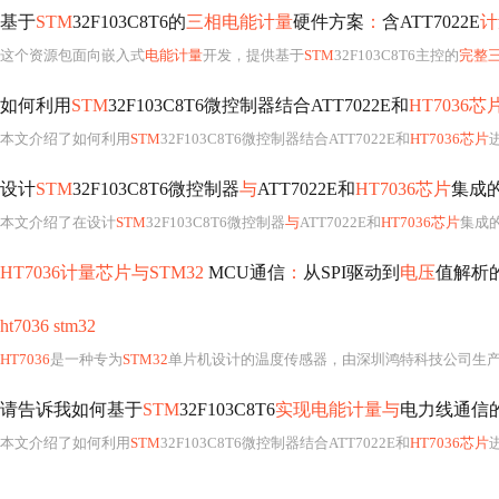
基于
STM
32F103C8T6的
三相电能计量
硬件方案
：
含ATT7022E
计
这个资源包面向嵌入式
电能计量
开发，提供基于
STM
32F103C8T6主控的
完整
如何利用
STM
32F103C8T6微控制器结合ATT7022E和
HT7036芯
本文介绍了如何利用
STM
32F103C8T6微控制器结合ATT7022E和
HT7036芯片
设计
STM
32F103C8T6微控制器
与
ATT7022E和
HT7036芯片
集成
本文介绍了在设计
STM
32F103C8T6微控制器
与
ATT7022E和
HT7036芯片
集成
HT7036计量芯片与STM32
MCU通信
：
从SPI驱动到
电压
值解析
ht7036 stm32
HT7036
是一种专为
STM32
单片机设计的温度传感器，由深圳鸿特科技公司生产。它能在-55°C至+125°C的宽温度范围内工作，具
请告诉我如何基于
STM
32F103C8T6
实现电能计量与
电力线通信
本文介绍了如何利用
STM
32F103C8T6微控制器结合ATT7022E和
HT7036芯片