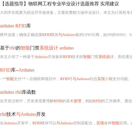
【选题指导】物联网工程专业毕业设计选题推荐 实用建议
arduino RFID
库
硬件连接
：
确保正确连接
RFID
模块
与Arduino
板的GPIO引脚，如SPI的MISO、MOSI、
基于
rfid
的
智能
门禁
系统设计 arduino
本文介绍了一种基于
Arduino
开发板和
RFID
技术的
智能
门禁
系统设计
。系统通
RFID
库--
Arduino
- **
智能
支付**
：
在物联网项目中，
RFID
可
与Arduino
结合
实现
小额支付功能。 -
arduino rfid
库函数
在开发过程中，开发者需要理解
RFID
的基本
原理
，例如
RFID
的工作频率、通信协议（
rfid
技术
与Arduino
开发
在
Arduino
开发中，
RFID
模块可以
与Arduino
控制器配合，
实现
各种
智能
应用。