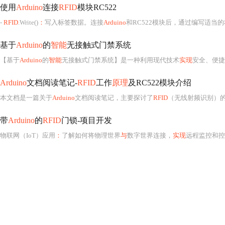
使用
Arduino
连接
RFID
模块RC522
-
RFID
.Write()
：
写入标签数据。连接
Arduino
和RC522模块后，通过编写适当
基于
Arduino
的
智能
无接触式门禁系统
【基于
Arduino
的
智能
无接触式门禁系统】是一种利用现代技术
实现
安全、便捷
Arduino
文档阅读笔记-
RFID
工作
原理
及RC522模块介绍
本文档是一篇关于
Arduino
文档阅读笔记，主要探讨了
RFID
（无线射频识别）
带
Arduino
的
RFID
门锁-项目开发
物联网（IoT）应用
：
了解如何将物理世界
与
数字世界连接，
实现
远程监控和控