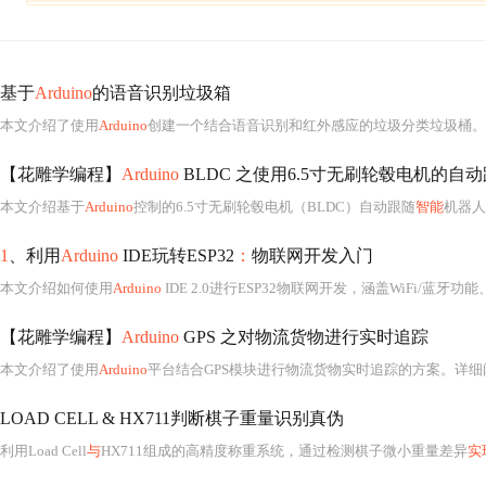
基于
Arduino
的语音识别垃圾箱
本文介绍了使用
Arduino
创建一个结合语音识别和红外感应的垃圾分类垃圾桶。
【花雕学编程】
Arduino
BLDC 之使用6.5寸无刷轮毂电机的自
本文介绍基于
Arduino
控制的6.5寸无刷轮毂电机（BLDC）自动跟随
智能
机器人底盘设计方
1
、利用
Arduino
IDE玩转ESP32
：
物联网开发入门
本文介绍如何使用
Arduino
IDE 2.0进行ESP32物联网开发，涵盖WiFi/蓝牙功能、GPIO控制、PWM、UART/I2C/
【花雕学编程】
Arduino
GPS 之对物流货物进行实时追踪
本文介绍了使用
Arduino
平台结合GPS模块进行物流货物实时追踪的方案。详细阐述了系统的主要特点，包括高精度定位、实时数据传输、多种数据记录、移动应用支持和报警通知功能。同时，探讨了该技术在物流运输、冷链运输、工业设备追踪、供应链管理和个人物品防丢失等场景的应用
LOAD CELL & HX711判断棋子重量识别真伪
利用Load Cell
与
HX711组成的高精度称重系统，通过检测棋子微小重量差异
实