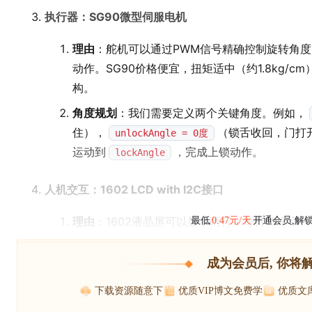
执行器：SG90微型伺服电机
理由
：舵机可以通过PWM信号精确控制旋转角度
动作。SG90价格便宜，扭矩适中（约1.8kg/
构。
角度规划
：我们需要定义两个关键角度。例如，
住），
（锁舌收回，门打
unlockAngle = 0度
运动到
，完成上锁动作。
lockAngle
人机交互：1602 LCD with I2C接口
理由
：1602液晶屏可以显示两行，每行16个字符
最低
0.47元/天
开通会员,解
成为会员后, 你将
下载资源随意下
优质VIP博文免费学
优质文