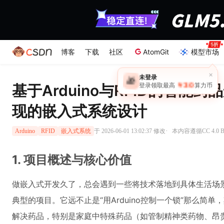
博客
下载
社区
AtomGit
模型市场
×
未登录
🎁
￥30
基于Arduino与RFID的智能
登录领取最高
算力币
现的嵌入式系统设计
·
于 2026-06-01 13:02:37 修改
本内容遵循CC 4.0 
Arduino
RFID
嵌入式系统
1. 项目概述与核心价值
做嵌入式开发久了，总会遇到一些将技术落地到具体生活场
典型的项目。它远不止是“用Arduino控制一个锁”那么简
解决药品，特别是家庭中特殊药品（如管制精神类药物、昂