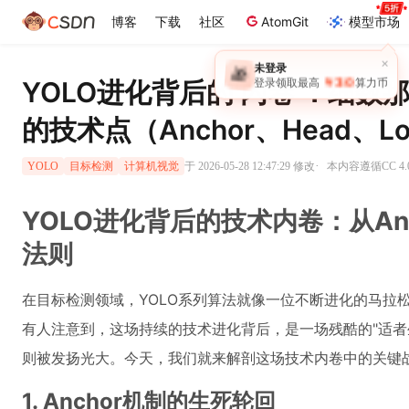
博客
下载
社区
AtomGit
模型市场
×
未登录
🎁
￥30
YOLO进化背后的‘内卷’：细
登录领取最高
算力币
的技术点（Anchor、Head、
·
于 2026-05-28 12:47:29 修改
本内容遵循CC 4.
YOLO
目标检测
计算机视觉
YOLO进化背后的技术内卷：从Anc
法则
在目标检测领域，YOLO系列算法就像一位不断进化的马拉
有人注意到，这场持续的技术进化背后，是一场残酷的"适者
则被发扬光大。今天，我们就来解剖这场技术内卷中的关键
1. Anchor机制的生死轮回