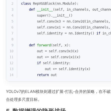
2
class
RepVGGBlock
(
nn.Module
):
3
def
__init__
(
self, in_channels, out_chann
4
super
().__init__()
5
        self.conv3x3 = nn.Conv2d(in_channels,
6
        self.conv1x1 = nn.Conv2d(in_channels,
7
        self.identity = nn.Identity() 
if
 in_c
8
9
def
forward
(
self, x
):
10
        out = self.conv3x3(x)
11
        out += self.conv1x1(x)
12
if
 self.identity:
13
            out += self.identity(x)
14
return
 out
YOLOv7的ELAN模块则通过扩展-打乱-合并的策略，在
合处理多尺度目标。