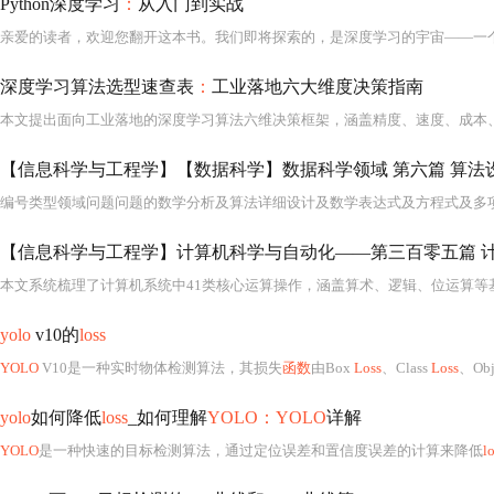
Python深度学习
：
从入门到实战
深度学习算法选型速查表
：
工业落地六大维度决策指南
【信息科学与工程学】计算机科学与自动化——第三百零五篇 计
yolo
v10的
loss
YOLO
V10是一种实时物体检测算法，其损失
函数
由Box
Loss
、Class
Loss
、Obj
yolo
如何降低
loss
_如何理解
YOLO：YOLO
详解
YOLO
是一种快速的目标检测算法，通过定位误差和置信度误差的计算来降低
l