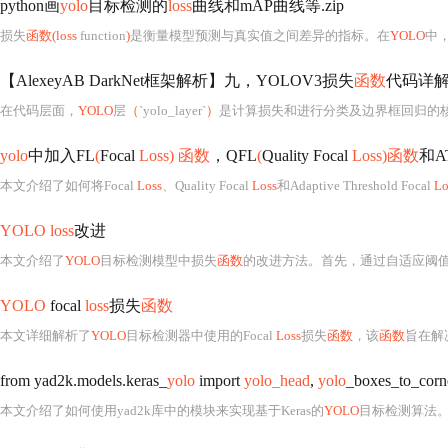
python画
yolo
目标检测的
loss
曲线和mAP曲线等.zip
损失
函数(loss
function
)
是衡量模型预测与真实值之间差异的指标。在
YOLO
中
【AlexeyAB DarkNet框架解析】九，YOLOV3损失
函数
代码详
在代码层面，
YOLO
层
（
`yolo_layer`
）
是计算损失和进行分类及边界框回归的核心
yolo
中加入FL
(
Focal
Loss) 函数
，QFL
(
Quality Focal
Loss)函数
和A
本文介绍了如何将Focal
Loss
、Quality Focal
Loss
和Adaptive Threshold Focal
Lo
YOLO loss
改进
本文介绍了
YOLO
目标检测模型中损失
函数
的改进方法。首先，通过自适应阈值F
YOLO
focal
loss
损失
函数
本文详细解析了
YOLO
目标检测器中使用的Focal
Loss
损失
函数
，该
函数
旨在解决one-stage检
from yad2k.models.keras_
yolo
import
yolo_head
,
yolo
_boxes_to_corn
本文介绍了如何使用yad2k库中的模块来实现基于Keras的
YOLO
目标检测算法