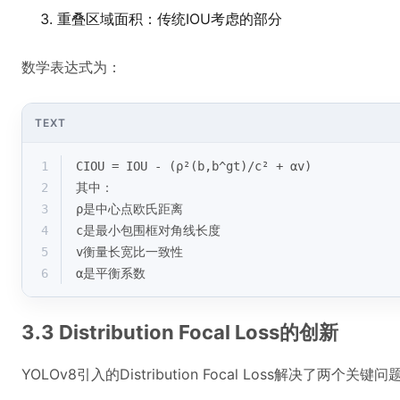
重叠区域面积：传统IOU考虑的部分
数学表达式为：
TEXT
1
CIOU = IOU - (ρ²(b,b^gt)/c² + αv)
2
其中：
3
ρ是中心点欧氏距离
4
c是最小包围框对角线长度
5
v衡量长宽比一致性
6
α是平衡系数
3.3 Distribution Focal Loss的创新
YOLOv8引入的Distribution Focal Loss解决了两个关键问