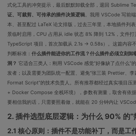
式化工具的冲突提示，最后默默卸载全部，退回 Sublime 
证、可裁剪、可传承的插件决策逻辑
。我用 VSCode 写前
本、甚至配过 LaTeX 论文排版，过去三年里，本地插件列表从 
景临时启用，CPU 占用从 idle 状态 8% 降到 1.2%，文件打
TypeScript 项目，首次加载从 2.1s → 0.58s）。这篇
判断标准：
什么插件能进你的工作流？什么插件必须立刻卸
洞？
它适合三类人：刚用 VSCode 感觉“好像缺了点什么
发者；以及需要为团队统一配置、避免“张三装 Prettier、李四用 E
Format Script”的技术负责人。所有推荐都经过真实项目压测（Reac
+ Docker Compose 全栈环境），参数有测量，取
要相信我的话，只需要照着做，就能在 20 分钟内让 VSCod
2. 插件选型底层逻辑：为什么 90% 的
2.1 核心原则：插件不是功能补丁，而是工