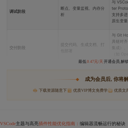
与 VSCo
断点、变量监视、内存分
ter Pr
调试阶段
析
支持多进程
原生变量
与 Git H
具链对齐（如
提交代码、生成文档、打
交付阶段
集成）、
包部署
（如 Ope
不修
最低
0.47元/天
开通会员,解
成为会员后, 你将
下载资源随意下
优质VIP博文免费学
优质文
VSCode
主题与高亮
插件性能优化指南：
编辑器流畅运行的秘诀