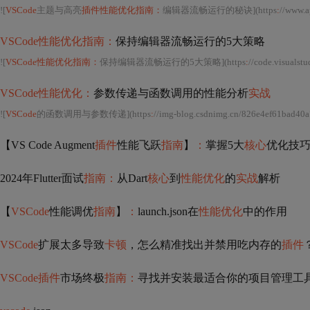
![
VSCode
主题与高亮
插件性能优化指南：
编辑器流畅运行的秘诀](https
:
//www.apprendr
VSCode性能优化指南：
保持编辑器流畅运行的5大策略
![
VSCode性能优化指南：
保持编辑器流畅运行的5大策略](https
:
//code.visualstudio.com/a
VSCode性能优化：
参数传递与函数调用的性能分析
实战
![
VSCode
的函数调用与参数传递](https
:
//img-blog.csdnimg.cn/826e4ef61bad40
【VS Code Augment
插件
性能飞跃
指南
】
：
掌握5大
核心
优化技
2024年Flutter面试
指南：
从Dart
核心
到
性能优化
的
实战
解析
【
VSCode
性能调优
指南
】
：
launch.json在
性能优化
中的作用
VSCode
扩展太多导致
卡顿
，怎么精准找出并禁用吃内存的
插件
VSCode插件
市场终极
指南：
寻找并安装最适合你的项目管理工