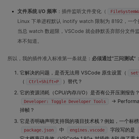
文件系统 I/O 频率
：插件监听文件变化（
FileSystemW
Linux 下单进程默认 inotify watch 限制为 8192，
当总 watch 数超限，VSCode 就会静默丢弃部分文
本不知道。
所以，我的插件准入标准第一条就是：
必须通过“三问测试”
它解决的问题，是否无法用 VSCode 原生设置（
set
（
）替代？
Ctrl+Shift+P
它的资源消耗（CPU/内存/I/O）是否有公开压测报
→ Perfor
Developer: Toggle Developer Tools
掉帧？
它是否明确声明支持我的项目技术栈？例如，一个标榜“支持 
中
字段写的是
package.json
engines.vscode
它大概率已失效（VSCode 1.80+ 对插件 API 做了