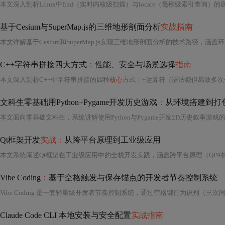
基于Cesium与SuperMap.js的三维地形剖面分析
实战指南
C++字符串拼接四大方式
：
性能、安全与场景选择
指南
本文深入剖析C++中字符串拼接的四种
核心
方式
：
+运算符（语法糖但易致多次分配）、append/+=（安全高效，需预分配容量）、strcat（C风格零开销但不安全，嵌入式必备）、手动char缓冲区管理
文科生零基础用Python+Pygame开发历史游戏
：
从环境搭建到打
本文面向零基础文科生，系统讲解使用Python与Pygame开发2D历史叙事游戏
Qt框架开发
实战：
从跨平台原理到工业级应用
Vibe Coding
：
基于空格触发与保存锚点的开发者节奏控制系统
Claude Code CLI 本地安装与安全配置
实战指南