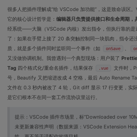
很多人把插件理解成“给 VSCode 加功能”，这是致命误区。
它的核心设计哲学是：
编辑器只负责提供接口和生命周期，
经系统——大脑（VSCode 内核）发出指令，但执行靠的
了：如果在手臂上接了 20 条突触控制同一块肌肉，指令
质，就是多个插件同时监听同一个事件（如
、
onSave
o
又没做协调机制。我曾遇到一个典型现场：用户装了
Pretti
Tag
四个格式化/重命名插件，结果保存
文件时，Pr
.vue
号，Beautify 又把缩进改成 4 空格，最后 Auto Rename T
文件在 0.3 秒内被改了 4 轮，Git diff 显示 17 行
是它们根本不在同一套工作流协议里运行。
提示：VSCode 插件市场里，标“Downloaded over 10M
未更新兼容性声明（数据来源：VSCode Extension Heal
性，更不等于适配你的项目栈。