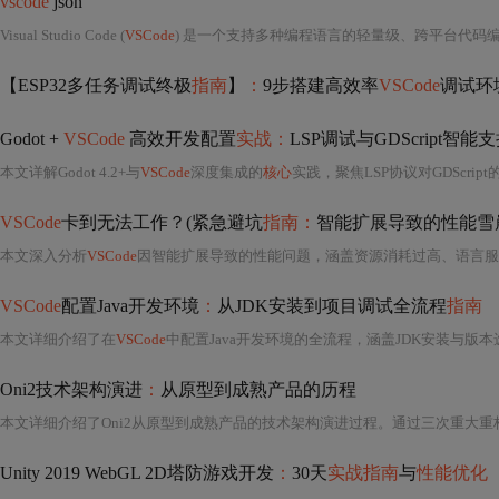
vscode
json
Visual Studio Code (
VSCode
) 是一个支持多种编程语言的轻量级、跨平台代码编辑器，特别对JSON格式提供了强大的内置支持和扩展功能。它不仅提
【ESP32多任务调试终极
指南
】
：
9步搭建高效率
VSCode
调试环
Godot +
VSCode
高效开发配置
实战：
LSP调试与GDScript智能
本文详解Godot 4.2+与
VSCode
深度集成的
核心
实践，聚焦LSP协议对GDScript的智能支持、协程yield精
VSCode
卡到无法工作？(紧急避坑
指南：
智能扩展导致的性能雪
本文深入分析
VSCode
因智能扩展导致的性能问题，涵盖资源消耗过高、语言服
VSCode
配置Java开发环境
：
从JDK安装到项目调试全流程
指南
本文详细介绍了在
VSCode
中配置Java开发环境的全流程，涵盖JDK安装与版本选择（推荐OpenJDK LTS）
Oni2技术架构演进
：
从原型到成熟产品的历程
Unity 2019 WebGL 2D塔防游戏开发
：
30天
实战指南
与
性能优化