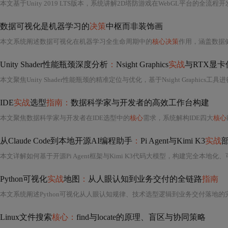
本文基于Unity 2019 LTS版本，系统讲解2D塔防游戏在WebGL平台的全流程开
数据可视化是机器学习的
决策
中枢而非装饰画
本文系统阐述数据可视化在机器学习全生命周期中的
核心决策
作用，涵盖数据健康检查、特征工程引导、模型诊断
Unity Shader性能瓶颈深度分析
：
Nsight Graphics
实战
与RTX显卡
IDE
实战
选型
指南：
数据科学家与开发者的高效工作台构建
本文聚焦数据科学家与开发者在IDE选型中的
核心
需求，系统解构IDE四大
核心
从Claude Code到本地开源AI编程助手
：
Pi Agent与Kimi K3
实战
Python可视化
实战
地图
：
从人眼认知到业务交付的全链路
指南
本文系统阐述Python可视化从人眼认知规律、技术选型逻辑到业务交付落地的
Linux文件搜索
核心：
find与locate的原理、盲区与协同策略