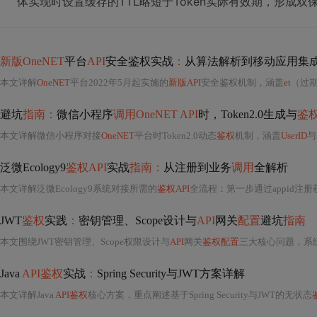
体实现时设置缓存的TTL略短于Token实际有效期，形成双
新版OneNET
平台
API
安全鉴权实战
：
从算法解析到移动应用集
本文详解
OneNET
平台2022年5月起实施的
新版API
安全鉴权机制，涵盖
et
（过期时间
避坑
指南：
微信小程序
调用OneNET API
时，Token2.0生成与
鉴
本文详解微信小程序对接
OneNET
平台时Token2.0动态
鉴权
机制，涵盖
UserID
与Access
泛微Ecology9
鉴权API
实战
指南：
从注册到业务
调用
全解析
本文详解泛微Ecology9系统对接所需的
鉴权API
全流程
：
第一步通过appid注册获取secret与spk；第
JWT
鉴权
实践
：
密钥管理、Scope设计与
API
网关
配置
避坑
指南
本文围绕JWT密钥管理、Scope权限设计与
API
网关
鉴权配置
三大核心问题，系统梳理微
Java
API鉴权
实战
：
Spring Security与JWT方案详解
本文详解Java
API鉴权
核心方案，重点阐述基于Spring Security与JWT的无状态