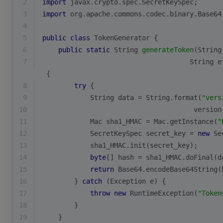
2
import
 javax.crypto.spec.SecretKeySpec;
3
import
 org.apache.commons.codec.binary.Base64
4
5
public
class
TokenGenerator
{
6
public
static
 String 
generateToken
(String
7
                                     String e
 {
8
try
 {
9
            String data = String.format(
"vers
10
                                      version
11
            Mac sha1_HMAC = Mac.getInstance(
"
12
            SecretKeySpec secret_key = 
new
 Se
13
            sha1_HMAC.init(secret_key);
14
byte
[] hash = sha1_HMAC.doFinal(d
15
return
 Base64.encodeBase64String(
16
        } 
catch
 (Exception e) {
17
throw
new
 RuntimeException(
"Toke
18
        }
19
    }