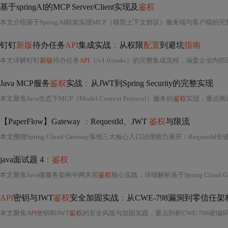
基于springAI的MCP Server/Client实现及
鉴权
钉钉
新版
待办任务
API
集成实战
：
从权限
配置
到避坑
指南
本文详解钉钉
新版
待办任务
API
（/v
1
.0/tasks）的完整集成流程，涵盖企业
Java MCP服务
鉴权
实战
：
从JWT到Spring Security的完整实现
本文聚焦Java生态下MCP（Model Context Protocol）服务的
鉴权
实现，重点阐述基于
【PaperFlow】Gateway
：
RequestId、JWT
鉴权
与限流
本文围绕Spring Cloud Gateway落地三大核心入口治理能力展开
：
Request
java面试题 4
：鉴权
本文聚焦Java微服务架构中网关层
鉴权
核心实践，详细解析基于Spring Cloud Gate
API
密钥与JWT
鉴权
安全加固实战
：
从CWE-798漏洞到零信任架
本文聚焦
API
密钥和JWT
鉴权
的安全风险与加固实践，重点剖析CWE-798硬编码凭证漏洞的典型场景