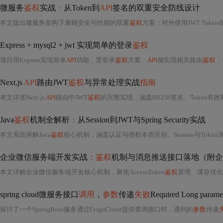
微服务
鉴权
实战
：
从Token到
API
签名的双重安全防线设计
本文提出微服务架构下兼顾安全与性能的双重
鉴权
方案
：
对外使用JWT Token
Express + mysql2 + jwt 实现简单的登录
鉴权
项目用Express实现简单
API
功能，需登录
鉴权
方案。
API
侧实现相关路由
鉴权
，登
Next.js
API
路由JWT
鉴权
与异常处理实战
指南
本文详述Next.js
API
路由中JWT
鉴权
的完整实现，涵盖HS256签名、Token有效期管理、HttpOnly Cookie存储、令牌黑名单机制；结合Joi数据校验、基于角色的访问控制（RBAC）、敏感操作二次验
Java
鉴权
机制全解析
：
从Session到JWT与Spring Security实战
本文系统讲解Java
鉴权
核心机制，涵盖认证与授权本质区别、Session与Token演进逻辑；深入剖析JWT（签名验证、密钥管理、黑名单
企业微信服务端开发实战
：鉴权
机制与消息推送接口落地（附企业微信主体变
本文详解企业微信服务端开发核心机制，聚焦AccessToken
鉴权
原理、缓存优化策略（提前12
spring cloud微服务接口
调用
，
参数
传递
失败
Required Long paramet
探讨了一个SpringBoot服务通过FeignClient提供查询接口时，遇到的
参数
传递