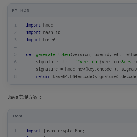
PYTHON
1
import
 hmac
2
import
 hashlib
3
import
 base64
4
5
def
generate_token
(
version, userid, et, metho
6
    signature_str = 
f"version=
{version}
&res=
{
7
    signature = hmac.new(key.encode(), signat
8
return
 base64.b64encode(signature).decode
Java实现方案：
JAVA
1
import
 javax.crypto.Mac;