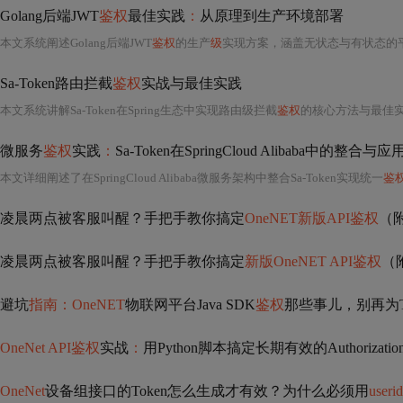
Golang后端JWT
鉴权
最佳实践
：
从原理到生产环境部署
本文系统阐述Golang后端JWT
鉴权
的生产
级
实现方案，涵盖无状态与有状态的平衡设计、Access/Refresh双Token机制、Payload最小化原则、HS256/RS256密钥安全管理
Sa-Token路由拦截
鉴权
实战与最佳实践
本文系统讲解Sa-Token在Spring生态中实现路由级拦截
鉴权
的核心方法与最佳实践，涵盖环境搭建、多路径/HTTP
微服务
鉴权
实践
：
Sa-Token在SpringCloud Alibaba中的整合与应
本文详细阐述了在SpringCloud Alibaba微服务架构中整合Sa-Token实现统一
鉴
凌晨两点被客服叫醒？手把手教你搞定
OneNET新版API鉴权
（附
凌晨两点被客服叫醒？手把手教你搞定
新版OneNET API鉴权
（附
避坑
指南：OneNET
物联网平台Java SDK
鉴权
那些事儿，别再为T
OneNet API鉴权
实战
：
用Python脚本搞定长期有效的Authoriza
OneNet
设备组接口的Token怎么生成才有效？为什么必须用
userid