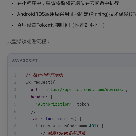
在小程序中，建议将鉴权逻辑放在云函数中执行
Android/iOS应用应采用证书固定(Pinning)技术保障
合理设置Token过期时间（推荐2-4小时）
典型错误处理流程：
JAVASCRIPT
1
// 微信小程序示例
2
wx.request({
3
url
: 
'https://api.heclouds.com/devices'
,
4
header
: {
5
'Authorization'
: token
6
  },
7
fail
: 
function
(
res
) 
{
8
if
(res.statusCode === 
401
) {
9
// 触发Token刷新逻辑