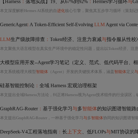
【Harness
：
落地实战】19、从67%到92%
：
Hermes学习循环
与
G
本文深度解析Hermes AI系统的自
进化
核心引擎，聚焦其五步学习循环（策划记忆、自主创建Skil
GenericAgent
:
A Token-Efficient Self-Evolving
LLM
Agent via Contextu
LLM
生产级故障排查
：
Token经济、注意力衰减
与
指令服从性校
大模型应用开发--Agent学习笔记（定义、范式、低代码平台、
本文系统梳理大模型
智能体
（Agent）开发的关键技术体系，涵盖
智能体
定义
硅基智能控制论
：
全域 Harness 宏观治理框架
GraphRAG-Router
：
基于强化学习
与
多
智能体
的知识图谱智能路
本文提出GraphRAG-Router，一种基于强化学习
与
多
智能体
协同的知识图谱智能路由框架，旨在解决Gra
DeepSeek-V4工程落地指南
：
长
上下文
、低FLOPs
与
MIT协议的