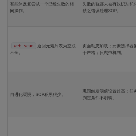
智能体反复尝试一个已经失败的相
失败的轨迹未被有效识别和
同操作。
缺乏错误处理SOP。
返回元素列表为空或
页面动态加载；元素选择器
web_scan
不全。
于严格；反爬虫机制。
巩固触发阈值设置过高；任
自进化缓慢，SOP积累很少。
判定条件不明确。