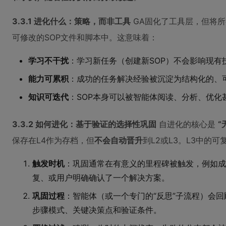
3.3.1 进化什么：策略，而非工具
GA固化了工具层，但将
可修改的SOP文件和脚本中。这意味着：
学习不干扰
：学习新任务（创建新SOP）不会影响现有
能力可累积
：成功的任务解决经验被沉淀为结构化的、
知识可迭代
：SOP本身可以被智能体阅读、分析、优化甚至
3.3.2 如何进化：基于验证的选择性巩固
自进化的核心是
“
保存在L4作为存档，但
不会自动晋升
到L2或L3。L3中的可
触发时机
：巩固通常在有意义的里程碑被触发，例如成
复、或用户明确确认了一个解决方案。
巩固过程
：智能体（或一个专门的“反思”子流程）会
步骤模式、关键决策点和验证条件。