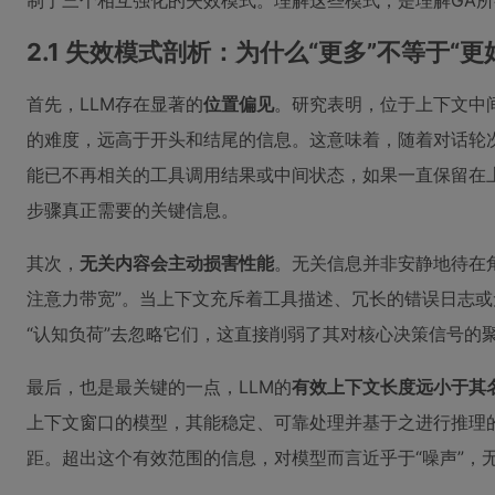
制于三个相互强化的失效模式。理解这些模式，是理解GA
2.1 失效模式剖析：为什么“更多”不等于“更
首先，LLM存在显著的
位置偏见
。研究表明，位于上下文中
的难度，远高于开头和结尾的信息。这意味着，随着对话轮
能已不再相关的工具调用结果或中间状态，如果一直保留在上
步骤真正需要的关键信息。
其次，
无关内容会主动损害性能
。无关信息并非安静地待在
注意力带宽”。当上下文充斥着工具描述、冗长的错误日志
“认知负荷”去忽略它们，这直接削弱了其对核心决策信号的
最后，也是最关键的一点，LLM的
有效上下文长度远小于其
上下文窗口的模型，其能稳定、可靠处理并基于之进行推理
距。超出这个有效范围的信息，对模型而言近乎于“噪声”，