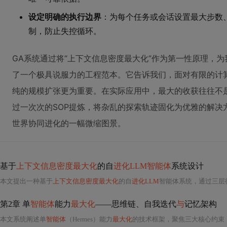
设定明确的执行边界
：为每个任务或会话设置最大步数
制，防止失控循环。
GA系统通过将“上下文信息密度最大化”作为第一性原理，为
了一个极具说服力的工程范本。它告诉我们，面对有限的计
纯的规模扩张更为重要。在实际应用中，最大的收获往往不
过一次次的SOP提炼，将杂乱的探索轨迹固化为优雅的解决
世界协同进化的一幅微缩图景。
基于
上下文信息密度最大化
的自
进化LLM智能体
系统设计
本文提出一种基于
上下文信息密度最大化
的自
进化LLM
智能体系统，通过三层
第2章 单
智能体
能力
最大化
——思维链、自我迭代
与
记忆架构
本文系统阐述单
智能体
（Hermes）能力
最大化
的技术框架，聚焦三大核心约束