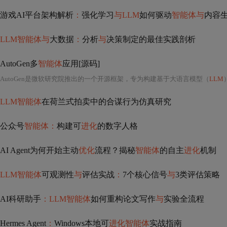
游戏AI平台架构解析
：
强化学习
与LLM
如何驱动
智能体与
内容
LLM智能体与
大数据
：
分析
与
决策制定的最佳实践剖析
AutoGen多
智能体
应用[源码]
AutoGen是微软研究院推出的一个开源框架，专为构建基于大语言模型（
LLM
LLM智能体
在荷兰式拍卖中的合谋行为仿真研究
公众号
智能体：
构建可
进化
的数字人格
AI Agent为何开始主动
优化
流程？揭秘
智能体
的自主
进化
机制
LLM智能体
可观测性
与
评估实战
：
7个核心信号
与
3类评估策略
AI科研助手
：LLM智能体
如何重构论文写作
与
实验全流程
Hermes Agent
：
Windows本地可
进化智能体
实战指南