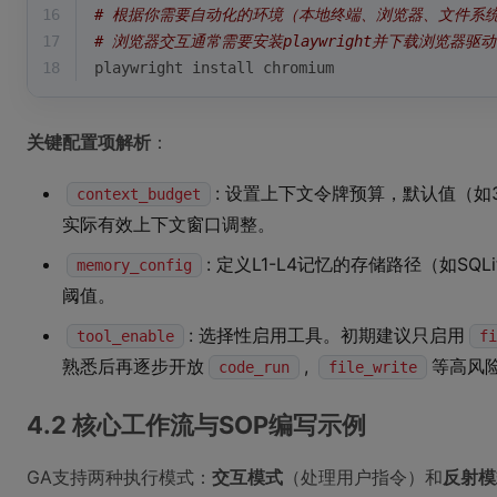
16
# 根据你需要自动化的环境（本地终端、浏览器、文件系
17
# 浏览器交互通常需要安装playwright并下载浏览器驱
18
playwright install chromium
关键配置项解析
：
: 设置上下文令牌预算，默认值（如
context_budget
实际有效上下文窗口调整。
: 定义L1-L4记忆的存储路径（如S
memory_config
阈值。
: 选择性启用工具。初期建议只启用
tool_enable
fi
熟悉后再逐步开放
,
等高风
code_run
file_write
4.2 核心工作流与SOP编写示例
GA支持两种执行模式：
交互模式
（处理用户指令）和
反射模