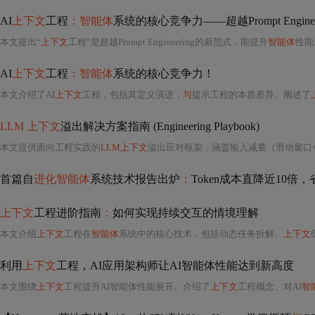
AI
上下文
工程
：智能体
系统的核心竞争力——超越Prompt Engine
本文提出“
上下文
工程”是超越Prompt Engineering的新范式，能提升
智能体
性能。阐述了
AI
上下文
工程
：智能体
系统的核心竞争力！
本文介绍了AI
上下文
工程，包括其定义演进，
与
提示工程的本质差异。阐述了
LLM 上下文
溢出解决方案指南 (Engineering Playbook)
本文提供面向工程实践的
LLM上下文
溢出应对框架，涵盖输入减量（滑动窗口
首篇自
进化智能体
系统技术报告出炉
：
Token成本直降近10倍
上下文
工程进阶指南
：
如何实现持续交互的情境理解
本文介绍
上下文
工程在
智能体
系统中的核心技术，包括动态任务拆解、
上下文
利用
上下文
工程，AI应用架构师让AI智能体性能达到新高度
本文围绕
上下文
工程提升AI智能体性能展开。介绍了
上下文
工程概念、对AI
智