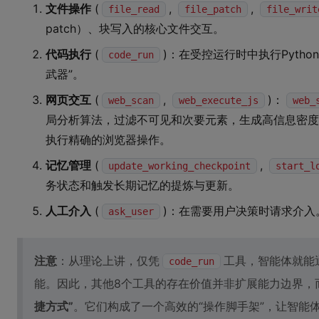
文件操作
(
,
,
file_read
file_patch
file_writ
patch）、块写入的核心文件交互。
代码执行
(
)：在受控运行时中执行Pytho
code_run
武器”。
网页交互
(
,
)：
web_scan
web_execute_js
web_
局分析算法，过滤不可见和次要元素，生成高信息密度
执行精确的浏览器操作。
记忆管理
(
,
update_working_checkpoint
start_l
务状态和触发长期记忆的提炼与更新。
人工介入
(
)：在需要用户决策时请求介入
ask_user
注意
：从理论上讲，仅凭
工具，智能体就能
code_run
能。因此，其他8个工具的存在价值并非扩展能力边界，
捷方式”
。它们构成了一个高效的“操作脚手架”，让智能