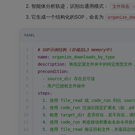
智能体分析轨迹，识别出通用模式：
文件筛选 -
它生成一个结构化的SOP，命名为
organize_do
YAML
1
# SOP示例结构 (存储在L3 memory中)
2
name:
organize_downloads_by_type
3
description:
将指定源文件夹中的特定类型文件
4
precondition:
5
-
source_dir
存在且可读
6
-
用户已授权文件操作
7
steps:
8
1
.
使用
file_read
或
code_run
列出
sour
9
2
.
使用
code_run
过滤出指定扩展名（如
.p
10
3
.
检查
target_dir
是否存在，若不存在，调
11
4
.
使用
code_run
构造移动和重命名命令并执
12
5
.
使用
file_read
验证目标文件，并返回总