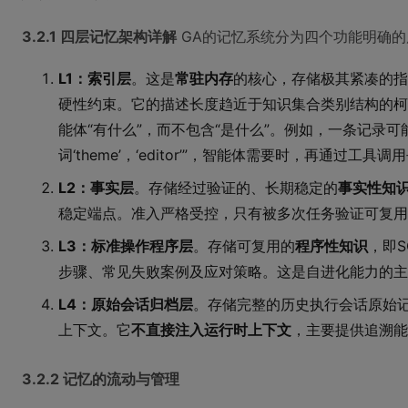
3.2.1 四层记忆架构详解
GA的记忆系统分为四个功能明确的
L1：索引层
。这是
常驻内存
的核心，存储极其紧凑的指
硬性约束。它的描述长度趋近于知识集合类别结构的柯
能体“有什么”，而不包含“是什么”。例如，一条记录可
词‘theme’，‘editor’”，智能体需要时，再通过工具
L2：事实层
。存储经过验证的、长期稳定的
事实性知
稳定端点。准入严格受控，只有被多次任务验证可复用
L3：标准操作程序层
。存储可复用的
程序性知识
，即
步骤、常见失败案例及应对策略。这是自进化能力的主
L4：原始会话归档层
。存储完整的历史执行会话原始
上下文。它
不直接注入运行时上下文
，主要提供追溯能
3.2.2 记忆的流动与管理