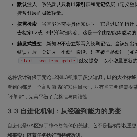
默认注入
：系统默认只将
L1索引层
和
元记忆层
（定义整
持常驻层的极致轻量。
按需检索
：当智能体需要具体知识时，它通过L1的指针
去检索L2或L3中的详细内容。这是一个由智能体驱动
触发式提交
：新知识不会立即写入长期记忆。当识别出
错误）后，会进入一个验证阶段。只有被严格验证（如
触发提交，以小增量更新的
start_long_term_update
这种设计确保了无论L2和L3积累了多少知识，
L1的大小始
看到的都是一个高度简洁的“知识目录”，只有当它明确需要
阅详情”，完美平衡了完整性与简洁性。
3.3 自进化机制：从经验到能力的质变
自进化是GA区别于静态智能体的关键。它不是指模型权重
和事实）随着任务执行而持续改进
。