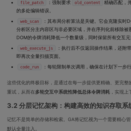
：强制要求
精确匹配，
file_patch
old_content
的多处编辑错误。
：其布局分析算法是关键。它会克隆实时D
web_scan
分析区分主内容区与非必要区域，并在序列化前移除被
DOM的令牌消耗降低一个数量级，同时保留所有交互
：执行后不仅返回操作结果，还附
web_execute_js
即再次全量扫描页面。
：每轮限制单次调用，确保在计划下一步
code_run
这些优化的终极目标，是通过在每一步提供更精确、更完整
重试，从而在
多轮交互中系统性降低总体令牌消耗
，实现上
3.2 分层记忆架构：构建高效的知识存取系
记忆不是简单的存储和检索。GA将记忆视为一个需要精心
默认全量注入。