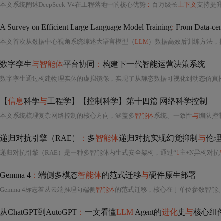
本文系统阐述DeepSeek-V4在工程落地中的核心优势
：
百万级长
上下文
支持提升多文档处理
A Survey on Efficient Large Language Model Training
:
From Data-cent
本文首次从数据中心视角系统综述大语言模型（
LLM
）数据高效后训练方法，提出“数据价值飞轮”框
数字孪生
与智能体
平台协同
：
构建下一代智能运营决策系统
数字孪生通过构建物理实体的虚拟镜像，实现了从静态数据可视化到动态仿真
【
信息
科学
与
工程学】【控制科学】第十四篇 网络科学控制
本文系统梳理复杂网络控制的核心方向，涵盖多
智能体
系统、一致性
与
编队控
递归对抗引擎（RAE）
：
多
智能体
递归对抗实现幻觉抑制
与
伦
递归对抗引擎（RAE）是一种多智能体内生式安全架构，通过“
1
主+N异构对抗
Gemma 4
：
端侧多模态
智能体
的范式迁移
与
硬件原生部署
Gemma 4标志着从云端推理向端侧
智能体
的范式迁移，核心在于单位参数智能
从ChatGPT到AutoGPT
：
一文看懂
LLM
Agent的
进化
史
与
核心组