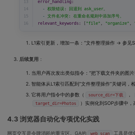
13
error_handling:
14
-
权限错误:
回退到
ask_user。
15
-
文件名冲突:
在重命名规则中添加序号。
16
relevant_keywords:
 [
"file"
, 
"organize"
, 
L1索引更新，增加一条：“文件整理操作 -> 参见S
后续复用
：
当用户再次发出类似指令：“把下载文件夹的图片整理
智能体从L1索引匹配到“文件整理操作”关键词，
它将用户指令中的参数（
，
source_dir=下载
）实例化到SOP步骤中
target_dir=Photos
4.3 浏览器自动化专项优化实践
网页交互是令牌消耗的重灾区。GA的
工具是优
web_scan