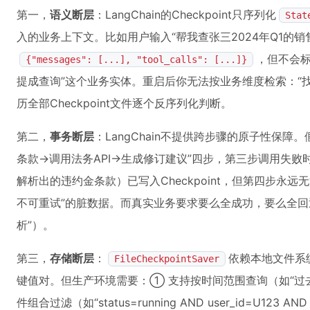
第一，
语义断层
：LangChain的Checkpoint只序列化
Stat
入的业务上下文。比如用户输入“帮我查张三2024年Q1的销售提
，但不会标
{"messages": [...], "tool_calls": [...]}
提成查询”这个业务实体。重启后你无法按业务维度检索：“
历全部Checkpoint文件逐个反序列化判断。
第二，
事务断层
：LangChain不提供跨步骤的原子性保障。
条款→调用法务API→生成修订建议”四步，第三步调用失败
解析出的违约金条款）已写入Checkpoint，但第四步永
不可重试”的脏数据。而真实业务要求要么全成功，要么全回
析”）。
第三，
存储断层
：
依赖本地文件系
FileCheckpointSaver
键值对。但生产环境需要：① 支持按时间范围查询（如“过去
件组合过滤（如“status=running AND user_id=U123 AN