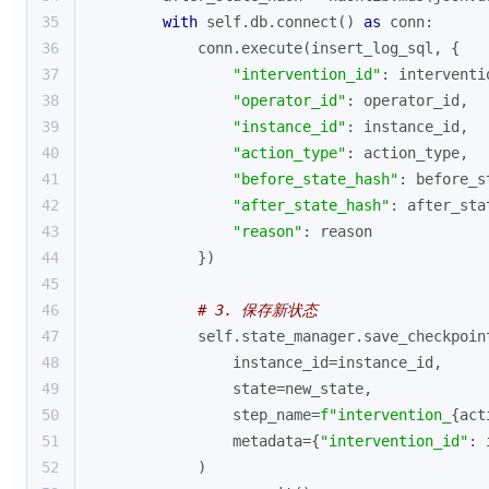
35
with
 self.db.connect() 
as
 conn:
36
            conn.execute(insert_log_sql, {
37
"intervention_id"
: interventi
38
"operator_id"
: operator_id,
39
"instance_id"
: instance_id,
40
"action_type"
: action_type,
41
"before_state_hash"
: before_s
42
"after_state_hash"
: after_sta
43
"reason"
: reason
44
            })
45
46
# 3. 保存新状态
47
            self.state_manager.save_checkpoin
48
                instance_id=instance_id,
49
                state=new_state,
50
                step_name=
f"intervention_
{act
51
                metadata={
"intervention_id"
: 
52
            )