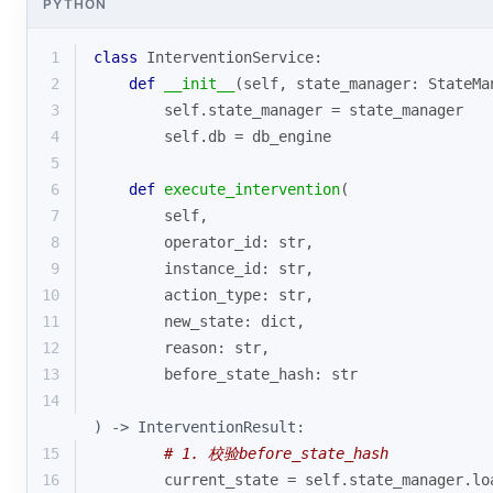
PYTHON
1
class
InterventionService
:
2
def
__init__
(
self, state_manager: StateMa
3
        self.state_manager = state_manager
4
        self.db = db_engine
5
6
def
execute_intervention
(
7
        self,
8
        operator_id: 
str
,
9
        instance_id: 
str
,
10
        action_type: 
str
,
11
        new_state: 
dict
,
12
        reason: 
str
,
13
        before_state_hash: 
str
14
) -> InterventionResult:
15
# 1. 校验before_state_hash
16
        current_state = self.state_manager.lo