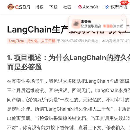
博客
下载
社区
AtomGit
模型市场
×
未登录
🎁
￥30
LangChain生产级持久化与
登录领取最高
算力币
·
于 2026-07-07 05:11:40 修改
本内容遵循CC 4.0
LangChain
持久化
人工干预
1. 项目概述：为什么LangChain的
而是必答题
在真实业务场景里，我见过太多团队把LangChain当成“
三个月后运维崩溃、客户投诉、回溯无门。LangChain
间产物，它的默认行为是“一次性的、无记忆的、不可审计的”
是定时炸弹。所谓“LangChain的持久化和人工干预”，本
出偏离预期、当检索结果漏掉关键文档、当工具调用失败却
不对”，你有没有能力按下暂停键、查看上下文、修改输入