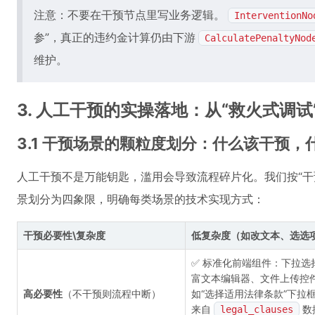
注意：不要在干预节点里写业务逻辑。
InterventionNo
参”，真正的违约金计算仍由下游
CalculatePenaltyNod
维护。
3. 人工干预的实操落地：从“救火式调试
3.1 干预场景的颗粒度划分：什么该干预，
人工干预不是万能钥匙，滥用会导致流程碎片化。我们按“干
景划分为四象限，明确每类场景的技术实现方式：
干预必要性\复杂度
低复杂度（如改文本、选选
✅ 标准化前端组件：下拉选
富文本编辑器、文件上传控
高必要性
（不干预则流程中断）
如“选择适用法律条款”下拉
来自
数
legal_clauses