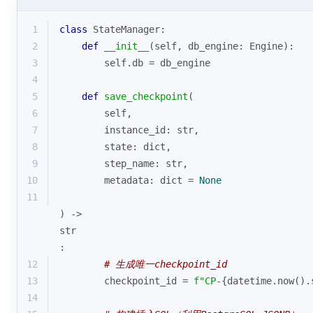
1
class
StateManager
:
2
def
__init__
(
self, db_engine: Engine
):
3
        self.db = db_engine
4
5
def
save_checkpoint
(
6
        self, 
7
        instance_id: 
str
, 
8
        state: 
dict
, 
9
        step_name: 
str
,
10
        metadata: 
dict
 = 
None
11
) -> 
str
:
12
# 生成唯一checkpoint_id
13
        checkpoint_id = 
f"CP-
{datetime.now().
14