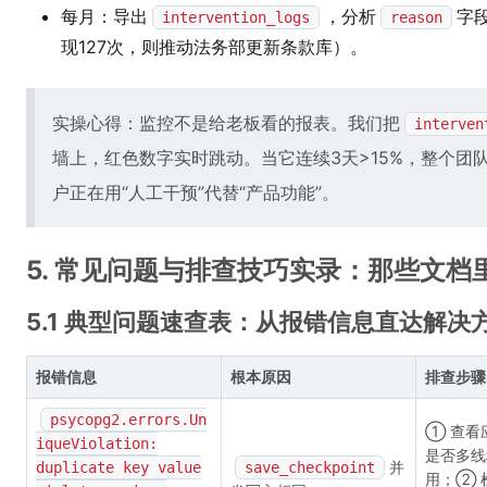
每月：导出
，分析
字
intervention_logs
reason
现127次，则推动法务部更新条款库）。
实操心得：监控不是给老板看的报表。我们把
interven
墙上，红色数字实时跳动。当它连续3天>15%，整个团
户正在用“人工干预”代替“产品功能”。
5. 常见问题与排查技巧实录：那些文
5.1 典型问题速查表：从报错信息直达解决
报错信息
根本原因
排查步骤
psycopg2.errors.Un
① 查看
iqueViolation:
是否多线
并
duplicate key value
save_checkpoint
用；② 