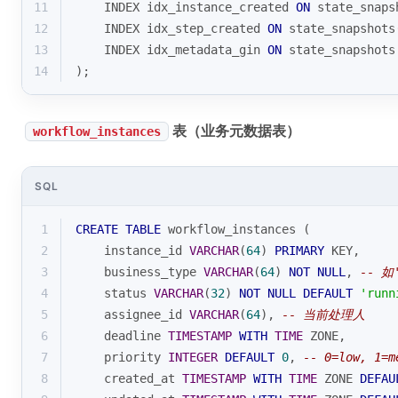
11
    INDEX idx_instance_created 
ON
 state_snaps
12
    INDEX idx_step_created 
ON
 state_snapshots
13
    INDEX idx_metadata_gin 
ON
 state_snapshots
14
);
表（业务元数据表）
workflow_instances
SQL
1
CREATE
TABLE
 workflow_instances (
2
    instance_id 
VARCHAR
(
64
) 
PRIMARY
 KEY,
3
    business_type 
VARCHAR
(
64
) 
NOT
NULL
, 
-- 如'
4
    status 
VARCHAR
(
32
) 
NOT
NULL
DEFAULT
'runn
5
    assignee_id 
VARCHAR
(
64
), 
-- 当前处理人
6
    deadline 
TIMESTAMP
WITH
TIME
 ZONE,
7
    priority 
INTEGER
DEFAULT
0
, 
-- 0=low, 1=m
8
    created_at 
TIMESTAMP
WITH
TIME
 ZONE 
DEFAU