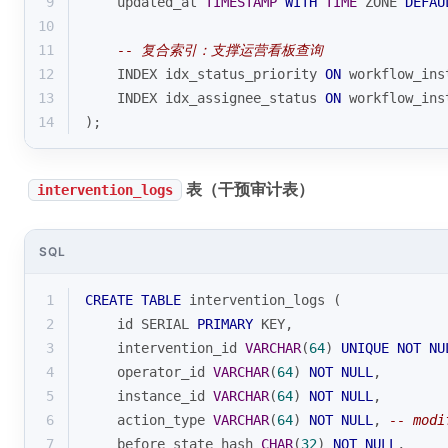
9
    updated_at 
TIMESTAMP
WITH
TIME
 ZONE 
DEFAU
10
11
-- 复合索引：支撑运营看板查询
12
    INDEX idx_status_priority 
ON
 workflow_ins
13
    INDEX idx_assignee_status 
ON
 workflow_ins
14
);
表（干预审计表）
intervention_logs
SQL
1
CREATE
TABLE
 intervention_logs (
2
    id SERIAL 
PRIMARY
 KEY,
3
    intervention_id 
VARCHAR
(
64
) 
UNIQUE
NOT
NU
4
    operator_id 
VARCHAR
(
64
) 
NOT
NULL
,
5
    instance_id 
VARCHAR
(
64
) 
NOT
NULL
,
6
    action_type 
VARCHAR
(
64
) 
NOT
NULL
, 
-- modi
7
    before_state_hash 
CHAR
(
32
) 
NOT
NULL
,