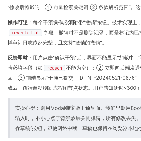
“修改后将影响：① 向量检索关键词 ② 条款解析范围”。
操作可逆
：每个干预操作必须附带“撤销”按钮。技术实现上
字段，撤销时不是删除记录，而是标记为已撤销
reverted_at
样审计日志依然完整，且支持“撤销的撤销”。
反馈即时
：用户点击“确认干预”后，界面不能显示“加载中..
验必填字段（如
不能为空）；② 立即向后端发送
reason
回；③ 前端显示“干预已提交，ID: INT-20240521-0
成后，前端自动刷新流程图节点状态。用户感知延迟<300m
实操心得：别用Modal弹窗做干预界面。我们早期用Boots
输入时，不小心点了背景蒙层关闭弹窗，所有修改丢失。
存草稿”按钮，即使网络中断，草稿也保留在浏览器本地