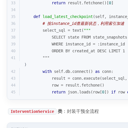
33
return
 result.fetchone()[
0
]
34
35
def
load_latest_checkpoint
(
self, instance
36
# 按instance_id查最新状态，利用索引加速
37
        select_sql = text(
"""
38
            SELECT state FROM state_snapshots
39
            WHERE instance_id = :instance_id 
40
            ORDER BY created_at DESC LIMIT 1
41
        """
)
42
with
 self.db.connect() 
as
 conn:
43
            result = conn.execute(select_sql,
44
            row = result.fetchone()
45
return
 json.loads(row[
0
]) 
if
 row 
类
：封装干预全流程
InterventionService