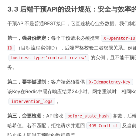
3.3 后端干预API的设计规范：安全与效率
干预API不是普通REST接口，它直连核心业务数据。我们
第一，强身份绑定
：每个干预请求必须携带
X-Operator-ID
（目标流程实例ID），后端严格校验二者权限关系。例
ID
的实例，且不能干预
business_type='contract_review'
务。
第二，幂等键强制
：客户端必须提供
X-Idempotency-Key
该Key在Redis中缓存响应结果24小时。网络重试时，相同
。
intervention_logs
第三，变更检测
：API接收
参数，后端
before_state_hash
哈希值。若不匹配，拒绝请求并返回
及当
409 Conflict
防止多人同时干预时的数据覆盖。