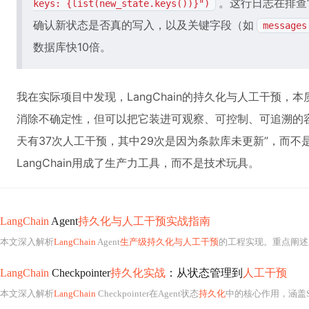
。这行日志在排查
keys: {list(new_state.keys())}")
确认新状态是否真的写入，以及关键字段（如
messages
数据库快10倍。
我在实际项目中发现，LangChain的持久化与人工干预，
消除不确定性，但可以把它装进可观察、可控制、可追溯的
天有37次人工干预，其中29次是因为条款库未更新”，而
LangChain用成了生产力工具，而不是技术玩具。
LangChain
Agent
持久化与人工干预实战指南
本文深入解析
LangChain
Agent
生产级持久化与人工干预
的工程实现。重点阐述三层存储架构（Redis热层、Postgre
LangChain
Checkpointer
持久化实战
：从状态管理到
人工干预
本文深入解析
LangChain
Checkpointer在Agent状态
持久化
中的核心作用，涵盖SqliteSaver、Pos