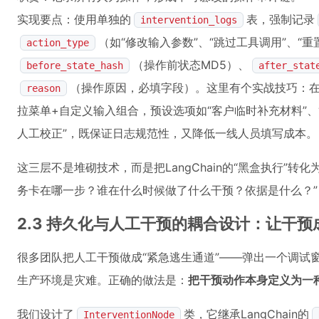
实现要点：使用单独的
表，强制记录
intervention_logs
（如“修改输入参数”、“跳过工具调用”、“重
action_type
（操作前状态MD5）、
before_state_hash
after_stat
（操作原因，必填字段）。这里有个实战技巧：
reason
拉菜单+自定义输入组合，预设选项如“客户临时补充材料”、
人工校正”，既保证日志规范性，又降低一线人员填写成本。
这三层不是堆砌技术，而是把LangChain的“黑盒执行”转
务卡在哪一步？谁在什么时候做了什么干预？依据是什么？”，你
2.3 持久化与人工干预的耦合设计：让干
很多团队把人工干预做成“紧急逃生通道”——弹出一个调试窗
生产环境是灾难。正确的做法是：
把干预动作本身定义为一
我们设计了
类，它继承LangChain的
InterventionNode