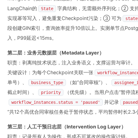
LangChain的
字典结构，无需额外序列化；② 支
State
实现幂等写入，避免重复Checkpoint污染；③ 可为
state
段创建GIN索引，查询效率提升10倍以上。实测单节点PostgreS
入，P99延迟<15ms。
第二层：业务元数据层（Metadata Layer）
职责：剥离纯技术状态，注入业务语义，支撑运营与审计。
关键设计：为每个Checkpoint关联一张
workflow_instanc
单号）、
（如“合同审核”）、
business_type
assignee_
截止时间）、
（优先级）。当用户点击“暂停流程
priority
并记录
workflow_instances.status = 'paused'
paused
“共12个高优合同审核任务处于暂停状态，平均暂停时长2.3
第三层：人工干预日志层（Intervention Log Layer）
职责：记录所有人为操作，形成不可篡改的操作审计链。