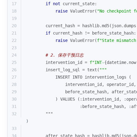
17
if
not
 current_state:
18
raise
 ValueError(
"No checkpoint f
19
20
        current_hash = hashlib.md5(json.dumps
21
if
 current_hash != before_state_hash:
22
raise
 ValueError(
f"State mismatch
23
24
# 2. 保存干预日志
25
        intervention_id = 
f"INT-
{datetime.now
26
        insert_log_sql = text(
"""
27
            INSERT INTO intervention_logs (
28
                intervention_id, operator_id,
29
                before_state_hash, after_stat
30
            ) VALUES (:intervention_id, :oper
31
                      :before_state_hash, :af
32
        """
)
33
34
        after_state_hash = hashlib.md5(json.d