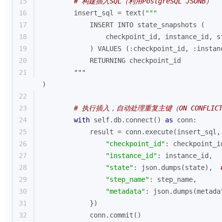
15
# 构建插入SQL（利用PostgreSQL JSONB）
16
        insert_sql = text(
"""
17
            INSERT INTO state_snapshots (
18
                checkpoint_id, instance_id, s
19
            ) VALUES (:checkpoint_id, :instan
20
            RETURNING checkpoint_id
21
        """
)
22
23
# 执行插入，自动处理重复主键（ON CONFLIC
24
with
 self.db.connect() 
as
 conn:
25
            result = conn.execute(insert_sql,
26
"checkpoint_id"
: checkpoint_i
27
"instance_id"
: instance_id,
28
"state"
: json.dumps(state),  
29
"step_name"
: step_name,
30
"metadata"
: json.dumps(metada
31
            })
32
            conn.commit()