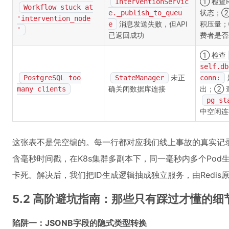
① 检查R
InterventionServic
Workflow stuck at
状态；②
e._publish_to_queu
'intervention_node
消息发送失败，但API
积压量；
e
'
已返回成功
费者是否
① 检查
self.db
未正
PostgreSQL too
StateManager
conn:
确关闭数据库连接
出；② 
many clients
pg_st
中空闲连
这张表不是凭空编的。每一行都对应我们线上事故的真实记
含毫秒时间戳，在K8s集群多副本下，同一毫秒内多个Pod
卡死。解决后，我们把ID生成逻辑抽成独立服务，由Redi
5.2 高阶避坑指南：那些只有踩过才懂的细
陷阱一：JSONB字段的隐式类型转换