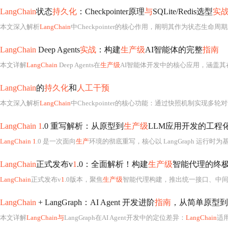
LangChain
状态
持久化
：Checkpointer原理
与
SQLite/Redis选型
实
本文深入解析
LangChain
中Checkpointer的核心作用，阐明其作为状态生命周期总
LangChain
Deep Agents
实战
：构建
生产级
AI智能体的完整
指南
本文详解
LangChain
Deep Agents在
生产级
AI智能体开发中的核心应用，涵盖其
LangChain
的
持久化
和
人工干预
本文深入解析
LangChain
中Checkpointer的核心功能：通过快照机制实现多
LangChain 1
.0 重写解析：从原型到
生产级
LLM应用开发的工程
LangChain 1
.0 是一次面向
生产
环境的彻底重写，核心以 LangGraph 运行时为基石，统一智
LangChain
正式发布v
1
.0：全面解析！构建
生产级
智能代理的终
LangChain
正式发布v
1
.0版本，聚焦
生产级
智能代理构建，推出统一接口、中间件机制、清晰包结构和标准化输出。
LangChain
+ LangGraph：AI Agent 开发进阶
指南
，从简单原型到
本文详解
LangChain与
LangGraph在AI Agent开发中的定位差异：
LangChain
适用于