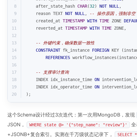
8
    after_state_hash 
CHAR
(
32
) 
NOT
NULL
,
9
    reason TEXT 
NOT
NULL
, 
-- 操作原因，强制非空
10
    created_at 
TIMESTAMP
WITH
TIME
 ZONE 
DEFAU
11
    reverted_at 
TIMESTAMP
WITH
TIME
 ZONE,
12
13
-- 外键约束，确保数据一致性
14
CONSTRAINT
 fk_instance 
FOREIGN
 KEY (insta
15
REFERENCES
 workflow_instances(instanc
16
17
-- 支撑审计查询
18
    INDEX idx_instance_time 
ON
 intervention_l
19
    INDEX idx_operator_time 
ON
 intervention_l
20
);
这个Schema设计经过3次迭代：第一次用MongoDB，发现
JSON，
全
WHERE state @> '{"step_name": "review"}'
+JSONB+复合索引。实测在千万级状态记录下，
SELECT *