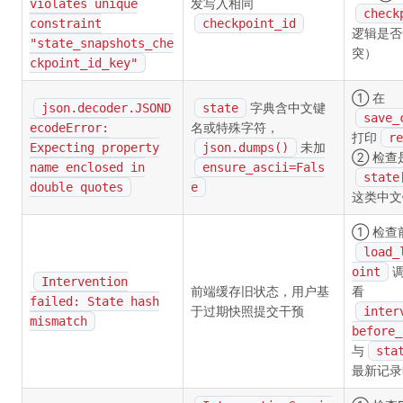
发写入相同
violates unique
check
constraint
checkpoint_id
逻辑是否
"state_snapshots_che
突）
ckpoint_id_key"
① 在
字典含中文键
json.decoder.JSOND
state
save_
名或特殊字符，
ecodeError:
打印
re
未加
Expecting property
json.dumps()
② 检查
name enclosed in
ensure_ascii=Fals
stat
double quotes
e
这类中文
① 检查
load_
oint
Intervention
前端缓存旧状态，用户基
看
failed: State hash
于过期快照提交干预
inter
mismatch
before_
与
sta
最新记录