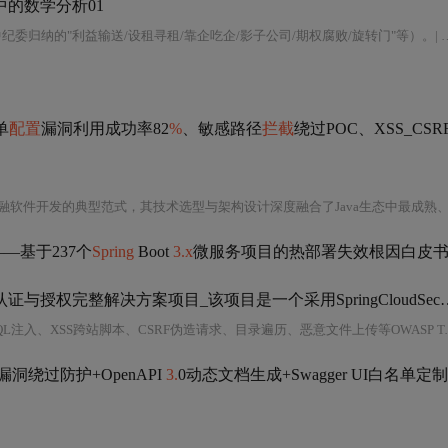
的数学分析01
（为规模/营收/排名做无商业实质贸易、多层壳、无关多元、低效并购）；（中纪委归纳
1
单
配置
漏洞利用成功率82
%
、敏感路径
拦截
绕过POC、XSS_CSRF防
型范式，其技术选型与架构设计深度融合了Java生态中最成熟、最稳健的企业开发实践。首先，从核心
——基于237个
Spring
Boot
3.x
微服务项目的热部署失效根因白皮
基于SpringCloudSecurityOAuth2与JWT构建的分布式微服务安全
QL注入、XSS跨站脚本、CSRF伪造请求、目录遍历、恶意文件上传等OWASP Top 10攻击行为。
漏洞绕过防护+OpenAPI
3.
0动态文档生成+Swagger UI白名单定