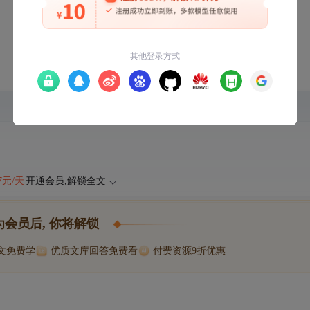
47元/天
开通会员,解锁全文
为会员后, 你将解锁
博文免费学
优质文库回答免费看
付费资源9折优惠