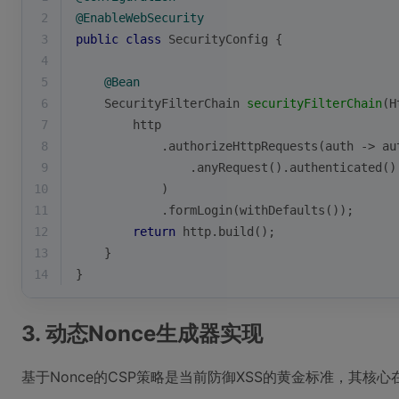
2
@EnableWebSecurity
3
public
class
SecurityConfig
{
4
5
@Bean
6
SecurityFilterChain 
securityFilterChain
(H
7
        http
8
            .authorizeHttpRequests(auth -> au
9
                .anyRequest().authenticated()
10
            )
11
            .formLogin(withDefaults());
12
return
 http.build();
13
    }
14
}
3. 动态Nonce生成器实现
基于Nonce的CSP策略是当前防御XSS的黄金标准，其核心