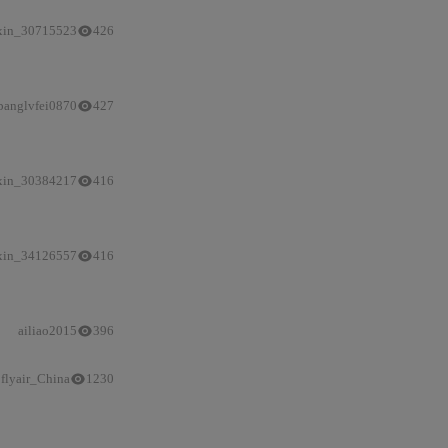
xin_30715523
426
banglvfei0870
427
xin_30384217
416
严格
隔离；Copilot新页通过专注态UI、三层上下文锚定及多模态融
xin_34126557
416
ailiao2015
396
flyair_China
1230
提升
数据中心网络效率与稳定