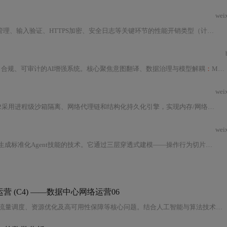
wei
本文聚焦Java Web应用中安全加固与性能优化的协同治理，系统分析认证会话管理、输入验证、HTTPS加密、安全日志等关键环节的性能开销类型（计算、I/O、内存、锁、网络拓扑），提出精简Session、JWT无状态化、异步日志、TLS卸载、安全上下文注入APM/Profiler等可落地方案，并结合
构建安全、合规、可审计的AI增强系统。核心聚焦意图翻译、数据治理与模型解耦
：
MuleSoft负责业务逻辑编译、权限控制与数据聚合；LangChain在沙箱中执行RAG、多步推理与工具调用。涵盖销售智能助手全流程实现、性能优化（Oracle查询降级、OpenSearch索引优化）、GDPR/ISO27001合规设计及三年AI Fabric演进路径。
wei
本文深度解析Edge 148稳定版中工作区V2与Copilot新页的技术演进。工作区V2采用进程级沙箱隔离、网络代理链和结构化持久化引擎，实现内存/网络/AI上下文的
wei
Trace2Skill是一种基于用户真实操作行为（如浏览器DOM事件流）自动建模并生成标准化Agent技能的技术。它通过三层穿透式建模——操作行为切片、意图-动作对齐、技能契约生成，绕过传统人工编写SOP的语义断层，输出符合OpenAPI
(C4) ——数据中心网络运营06
本文聚焦于C4信息与通信网络运营中的数据中心网络运营，探讨其架构设计、流量调度、资源优化及高可用性保障等核心问题。结合人工智能与算法技术，分析智能运维、负载均衡、故障预测等关键技术在