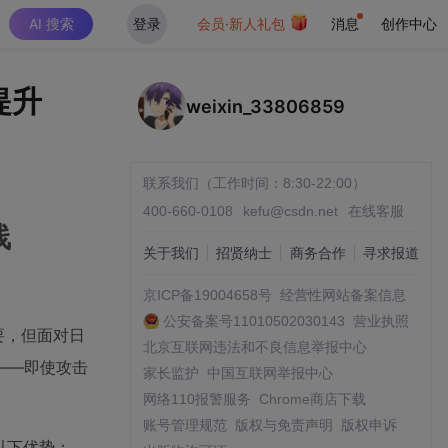
AI 搜索
登录
会员·新人礼包
消息
创作中心
率提升
weixin_33806859
联系我们（工作时间：8:30-22:00）
400-660-0108
kefu@csdn.net
在线客服
线
关于我们
招贤纳士
商务合作
寻求报道
京ICP备19004658号
经营性网站备案信息
公安备案号11010502030143
营业执照
要，但面对日
北京互联网违法和不良信息举报中心
——即使攻击
家长监护
中国互联网举报中心
网络110报警服务
Chrome商店下载
账号管理规范
版权与免责声明
版权申诉
具有以下优势：