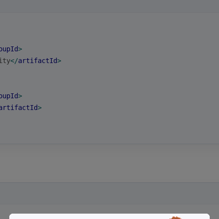
oupId
>
ity
</
artifactId
>
oupId
>
artifactId
>