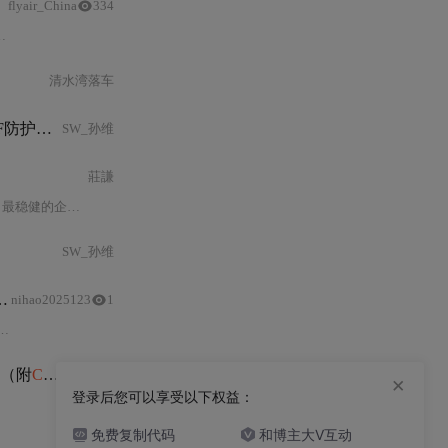
flyair_China
334
的"利益输送/设租寻租/靠企吃企/影子公司/期权腐败/旋转门"等）。|
|​ | 供应链贸易/大宗商贸 | 钢铁/有色/煤炭/化工/粮油/建材等大宗供应链 | 
清水湾落车
护插件与
CSP策略
联动
配置
（含WAF联动检测脚本）
SW_孙维
莊謙
框架层面看，“
Spring
”并非单指传统
Spr
书
SW_孙维
认证与授权完整解决方案项目_该项目是一个采用SpringCloudSecurity框架
.
zip
nihao2025123
1
制（附
CSP策略
模板）
SW_孙维
×
登录后您可以享受以下权益：
暗黑游侠
免费复制代码
和博主大V互动