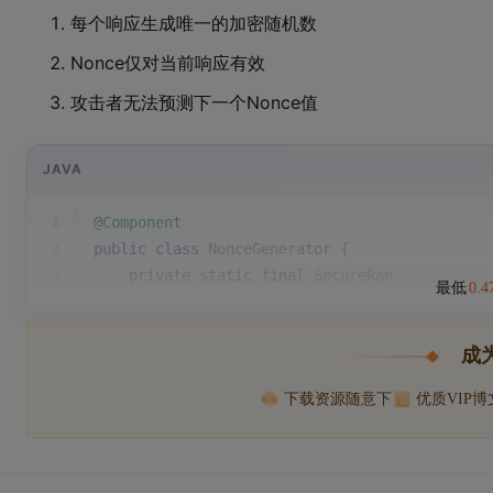
每个响应生成唯一的加密随机数
Nonce仅对当前响应有效
攻击者无法预测下一个Nonce值
JAVA
1
@Component
2
public
class
NonceGenerator
{
3
private
static
final
 SecureRan
最低
0.
成
下载资源随意下
优质VIP