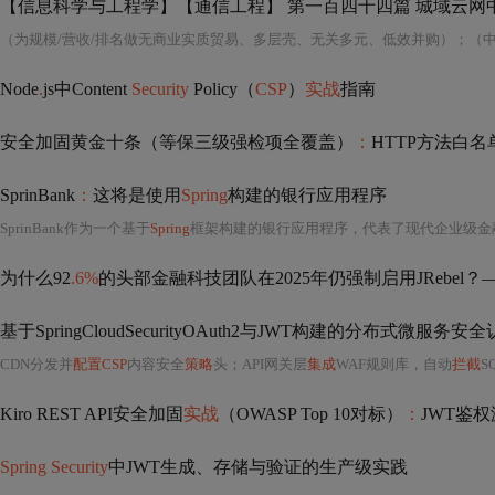
【信息科学与工程学】【通信工程】 第一百四十四篇 城域云网中
Node
.
js中Content
Security
Policy（
CSP
）
实战
指南
安全加固黄金十条（等保三级强检项全覆盖）
：
HTTP方法白名
SprinBank
：
这将是使用
Spring
构建的银行应用程序
SprinBank作为一个基于
Spring
框架构建的银行应用程序，代表了现代企业级金融软件开发的典
为什么92
.6%
的头部金融科技团队在2025年仍强制启用JRebel？
CDN分发并
配置CSP
内容安全
策略
头；API网关层
集成
WAF规则库，自动
拦截
S
Kiro REST API安全加固
实战
（OWASP Top 10对标）
：
JWT鉴权
Spring Security
中JWT生成、存储与验证的生产级实践