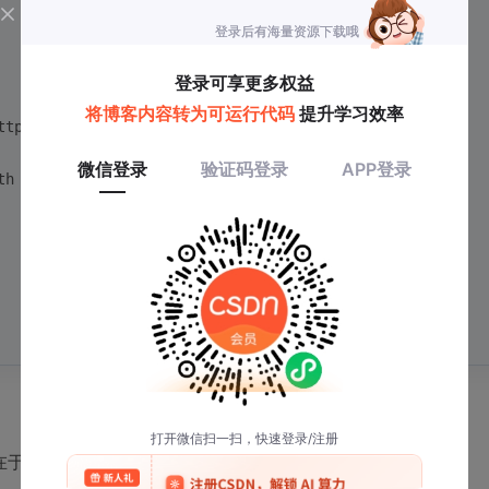
ttpSecurity http)
throws
 Exception 
{
th
在于：