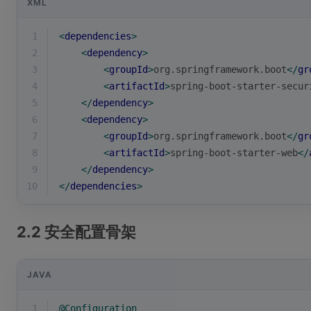
XML
1
<
dependencies
>
2
<
dependency
>
3
<
groupId
>
org.springframework.boot
</
gr
4
<
artifactId
>
spring-boot-starter-secur
5
</
dependency
>
6
<
dependency
>
7
<
groupId
>
org.springframework.boot
</
gr
8
<
artifactId
>
spring-boot-starter-web
</
9
</
dependency
>
10
</
dependencies
>
2.2 安全配置骨架
JAVA
1
@Configuration