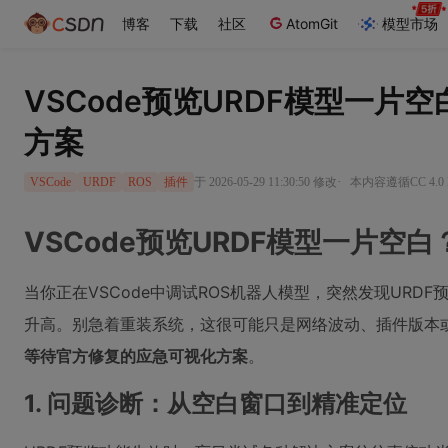
博客
下载
社区
AtomGit
模型市场
VSCode预览URDF模型一片
方案
·
于 2026-05-29 11:30:50 修改
本内容遵循CC 4.0
VSCode
URDF
ROS
插件
VSCode预览URDF模型一片
当你正在VSCode中调试ROS机器人模型，突然发现UR
升高。别急着重装系统，这很可能只是网络波动、插件版本
等待官方修复的应急可视化方案
。
1. 问题诊断：从空白窗口到精准定位