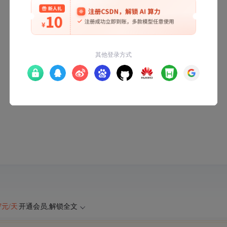
47元/天
开通会员,解锁全文