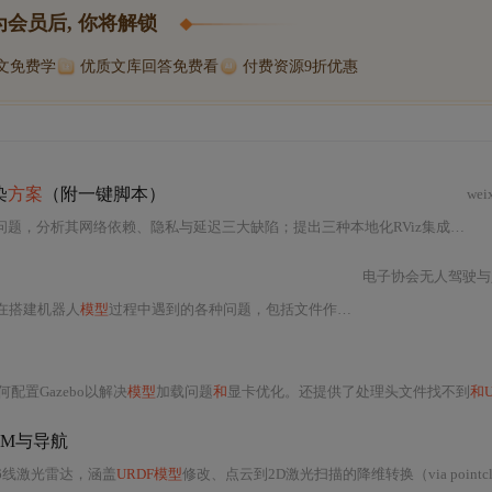
为会员后, 你将解锁
博文免费学
优质文库回答免费看
付费资源9折优惠
染
方案
（附一键脚本）
wei
失效的问题，分析其网络依赖、隐私与延迟三大缺陷；提出三种本地化RViz集成
方案
：
电子协会无人驾驶与
理在搭建机器人
模型
过程中遇到的各种问题，包括文件作用、
URDF
语法、gaze
配置Gazebo以解决
模型
加载问题
和
显卡优化。还提供了处理头文件找不到
和URD
AM与导航
型16线激光雷达，涵盖
URDF模型
修改、点云到2D激光扫描的降维转换（via pointcloud_to_laserscan）、Cartographer 2D SLAM建图优化及move_base自主导航配置。重点解决三维感知向二维导航栈的数据