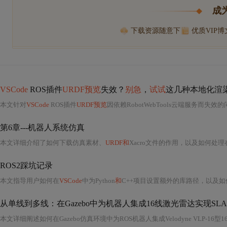
成
下载资源随意下
优质VIP
VSCode
ROS插件
URDF预览
失效？
别急
，
试试
这几种本地化渲
本文针对
VSCode
ROS插件
URDF预览
因依赖RobotWebTools云端服务而
第6章---机器人系统仿真
本文详细介绍了如何下载仿真素材、
URDF和
Xacro文件的作用，以及如何处
ROS2踩坑记录
本文指导用户如何在
VSCode
中为Python
和
C++项目设置额外的库路径，以及如何
从单线到多线：在Gazebo中为机器人集成16线激光雷达实现SL
本文详细阐述如何在Gazebo仿真环境中为ROS机器人集成Velodyne VLP-16