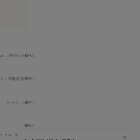
xin_30699955
438
基础Shell脚本、增强型Python脚本及
VSCode
任务系统集成；强调完全离线、
人工智能赛项
265
bo仿真中的错误
排查和
机器人运动控制等。
Massif_Li
604
F
加载不正常的方法，以及参考链接。
626
适配问题，显著提升低矮障碍物检测、地面抗干扰能力
×