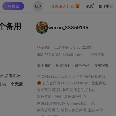
AI 搜索
登录
会员·新人礼包
消息
创作中心
1个备用
weixin_33859135
联系我们（工作时间：8:30-22:00）
400-660-0108
kefu@csdn.net
在线客服
关于我们
招贤纳士
商务合作
寻求报道
何开发者血压
京ICP备19004658号
经营性网站备案信息
公安备案号11010502030143
营业执照
提供一个
无需
北京互联网违法和不良信息举报中心
家长监护
中国互联网举报中心
网络110报警服务
Chrome商店下载
账号管理规范
版权与免责声明
版权申诉