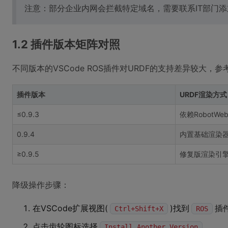
注意：部分企业内网会拦截特定域名，需要联系IT部门
1.2 插件版本矩阵对照
不同版本的VSCode ROS插件对URDF的支持差异较大，
插件版本
URDF渲染方式
≤0.9.3
依赖RobotWeb
0.9.4
内置基础渲染
≥0.9.5
修复版渲染引
降级操作步骤：
在VSCode扩展视图(
)找到
插
Ctrl+Shift+X
ROS
点击齿轮图标选择
Install Another Version