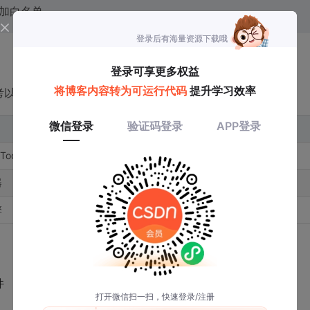
添加白名单
参考以下兼容性表格：
常见问题
Tools服务
服务宕机导致空白
器
坐标系偏移bug
擎
需要VSCode≥1.78
件