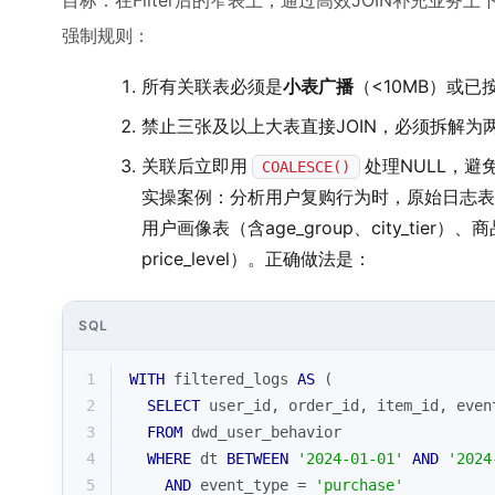
目标：在Filter后的窄表上，通过高效JOIN补充业务
强制规则：
所有关联表必须是
小表广播
（<10MB）或已按
禁止三张及以上大表直接JOIN，必须拆解为
关联后立即用
处理NULL，避
COALESCE()
实操案例：分析用户复购行为时，原始日志表含user
用户画像表（含age_group、city_tier）、商
price_level）。正确做法是：
SQL
1
WITH
 filtered_logs 
AS
 (
2
SELECT
 user_id, order_id, item_id, even
3
FROM
 dwd_user_behavior 
4
WHERE
 dt 
BETWEEN
'2024-01-01'
AND
'2024
5
AND
 event_type 
=
'purchase'