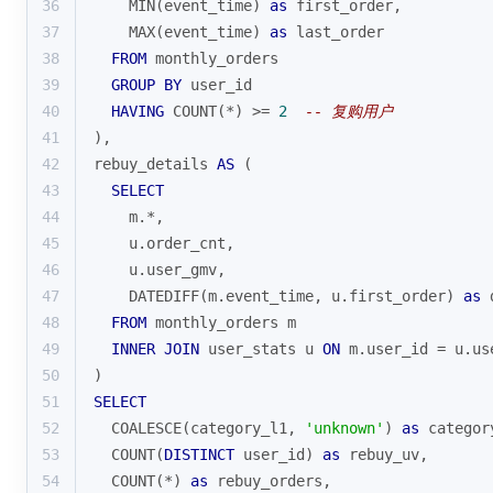
36
MIN
(event_time) 
as
 first_order,
37
MAX
(event_time) 
as
 last_order
38
FROM
 monthly_orders
39
GROUP
BY
 user_id
40
HAVING
COUNT
(
*
) 
>=
2
-- 复购用户
41
),
42
rebuy_details 
AS
 (
43
SELECT
44
    m.
*
,
45
    u.order_cnt,
46
    u.user_gmv,
47
    DATEDIFF(m.event_time, u.first_order) 
as
 
48
FROM
 monthly_orders m
49
INNER
JOIN
 user_stats u 
ON
 m.user_id 
=
 u.us
50
)
51
SELECT
52
COALESCE
(category_l1, 
'unknown'
) 
as
 categor
53
COUNT
(
DISTINCT
 user_id) 
as
 rebuy_uv,
54
COUNT
(
*
) 
as
 rebuy_orders,