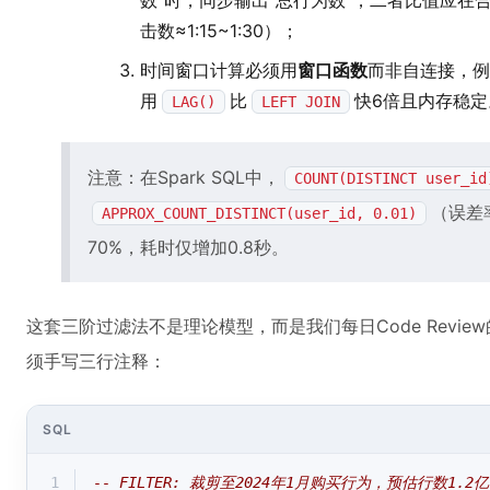
数”时，同步输出“总行为数”，二者比值应在
击数≈1:15~1:30）；
时间窗口计算必须用
窗口函数
而非自连接，例
用
比
快6倍且内存稳定
LAG()
LEFT JOIN
注意：在Spark SQL中，
COUNT(DISTINCT user_id
（误差
APPROX_COUNT_DISTINCT(user_id, 0.01)
70%，耗时仅增加0.8秒。
这套三阶过滤法不是理论模型，而是我们每日Code Review的 
须手写三行注释：
SQL
1
-- FILTER: 裁剪至2024年1月购买行为，预估行数1.2