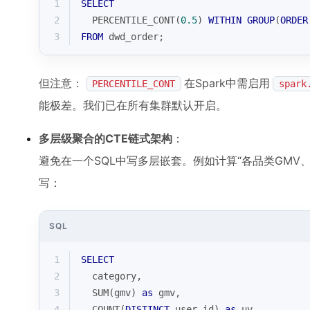
1
SELECT
2
PERCENTILE_CONT
(
0.5
) 
WITHIN
GROUP
(
ORDER
3
FROM
 dwd_order;
但注意：
在Spark中需启用
PERCENTILE_CONT
spark
能极差。我们已在所有集群默认开启。
多层级聚合的CTE链式架构
：
避免在一个SQL中写多层嵌套。例如计算“各品类GMV
写：
SQL
1
SELECT
2
  category,
3
SUM
(gmv) 
as
 gmv,
4
COUNT
(
DISTINCT
 user_id) 
as
 uv,