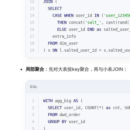
12
JOIN
 (
13
SELECT
14
CASE
WHEN
 user_id 
IN
 (
'user_12345
15
THEN
 concat(
'salt_'
, 
cast
(rand(
16
ELSE
 user_id 
END
as
 salted_user
17
    extra_info
18
FROM
 dim_user
19
) s 
ON
 l.salted_user_id 
=
 s.salted_us
局部聚合
：先对大表按key聚合，再与小表JOIN：
SQL
1
WITH
 agg_big 
AS
 (
2
SELECT
 user_id, 
COUNT
(
*
) 
as
 cnt, 
SU
3
FROM
 dwd_order 
4
GROUP
BY
 user_id
5
)