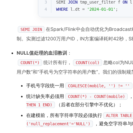
3
SEMI 
JOIN
 tmp_user_filter f 
ON
 l
4
WHERE
 l.dt 
=
'2024-01-01'
;
在Spark/Flink中会自动优化为Broadc
SEMI JOIN
制。实测过滤1200万用户ID，IN方案编译耗时42秒，SEMI
NULL值处理的血泪教训
：
统计所有行，
忽略col为N
COUNT(*)
COUNT(col)
用户数”和“手机号为空字符串的用户数”。我们的强制规
手机号字段统一用
COALESCE(mobile, '') != ''
统计缺失率必须用
COUNT(*) - COUNT(mobile)
（后者在部分引擎中不优化）；
THEN 1 END)
在建模前，所有字符串字段必须执行
ALTER TABLE
，避免空字符串与N
('null_replacement'='NULL')