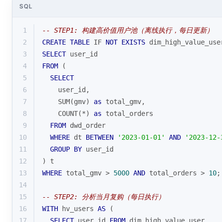
SQL
1
-- STEP1: 构建高价值用户池（离线执行，每日更新）
2
CREATE
TABLE
 IF 
NOT
EXISTS
 dim_high_value_use
3
SELECT
 user_id
4
FROM
 (
5
SELECT
6
    user_id,
7
SUM
(gmv) 
as
 total_gmv,
8
COUNT
(
*
) 
as
 total_orders
9
FROM
 dwd_order 
10
WHERE
 dt 
BETWEEN
'2023-01-01'
AND
'2023-12-
11
GROUP
BY
 user_id
12
) t
13
WHERE
 total_gmv 
>
5000
AND
 total_orders 
>
10
;
14
15
-- STEP2: 分析当月复购（每日执行）
16
WITH
 hv_users 
AS
 (
17
SELECT
 user_id 
FROM
 dim_high_value_user