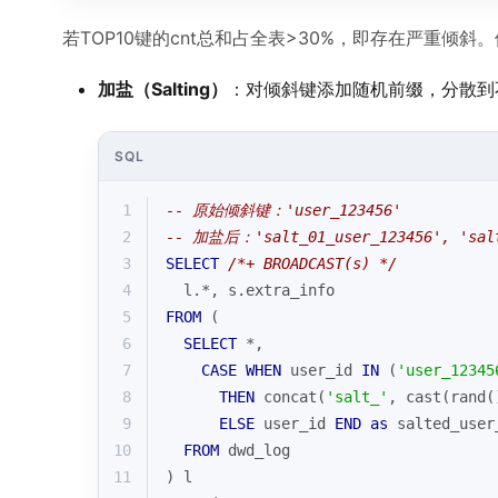
若TOP10键的cnt总和占全表>30%，即存在严重倾斜
加盐（Salting）
：对倾斜键添加随机前缀，分散到不同
SQL
1
-- 原始倾斜键：'user_123456'
2
-- 加盐后：'salt_01_user_123456', 'salt
3
SELECT
/*+ BROADCAST(s) */
4
  l.
*
, s.extra_info
5
FROM
 (
6
SELECT
*
, 
7
CASE
WHEN
 user_id 
IN
 (
'user_12345
8
THEN
 concat(
'salt_'
, 
cast
(rand(
9
ELSE
 user_id 
END
as
 salted_user
10
FROM
 dwd_log
11
) l