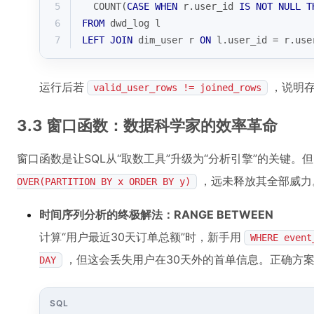
5
COUNT
(
CASE
WHEN
 r.user_id 
IS
NOT
NULL
T
6
FROM
 dwd_log l
7
LEFT
JOIN
 dim_user r 
ON
 l.user_id 
=
 r.use
运行后若
，说明
valid_user_rows != joined_rows
3.3 窗口函数：数据科学家的效率革命
窗口函数是让SQL从“取数工具”升级为“分析引擎”的关键。
，远未释放其全部威力
OVER(PARTITION BY x ORDER BY y)
时间序列分析的终极解法：RANGE BETWEEN
计算“用户最近30天订单总额”时，新手用
WHERE event
，但这会丢失用户在30天外的首单信息。正确方
DAY
SQL