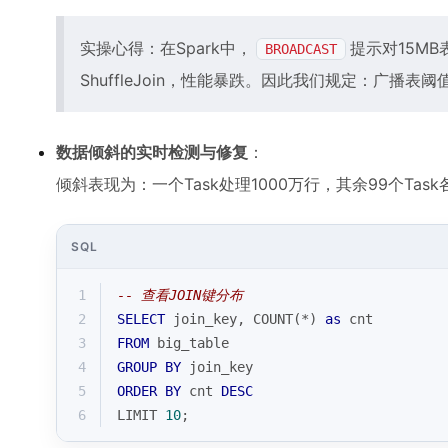
实操心得：在Spark中，
提示对15MB
BROADCAST
ShuffleJoin，性能暴跌。因此我们规定：广播表
数据倾斜的实时检测与修复
：
倾斜表现为：一个Task处理1000万行，其余99个Tas
SQL
1
-- 查看JOIN键分布
2
SELECT
 join_key, 
COUNT
(
*
) 
as
 cnt 
3
FROM
 big_table 
4
GROUP
BY
 join_key 
5
ORDER
BY
 cnt 
DESC
6
LIMIT 
10
;