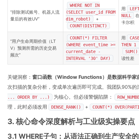
WHERE NOT IN
用
LEF
“排除测试账号、机器人流
(SELECT user_id FROM
在
NULL
量后的有效UV”
+
dim_robot)
卡尔积
COUNT(DISTINCT)
用
COUNT(*) FILTER
CAS
“用户生命周期价值（LT
(WHERE event_time >=
THEN 1 
V）预测所需的历史交易
current_date -
SUM()
频次”
读性差
INTERVAL '30' DAY)
关键洞察：
窗口函数（Window Functions）是数据科学家
次扫描的复杂分析，变成单次遍历即可完成。我团队90%的深
为核心。但必须警惕陷阱：
... ORDER BY ...)
ROW_NUMB
理，此时必须改用
+
DENSE_RANK()
COUNT(*) OVER(PART
3. 核心命令深度解析与工业级实操要点
3.1 WHERE子句：从语法正确到生产安全