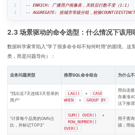
2
-- ENRICH: 广播用户画像表，关联后行数不变（1:1） 
3
-- AGGREGATE: 按城市等级分组，校验COUNT(DISTINCT 
2.3 场景驱动的命令选型：什么情况下该
数据科学家常陷入“学了很多命令却不知何时用”的困境。这
类，而是问题导向）：
业务问题类型
推荐SQL命令组合
为什么不
用自连接
“找出近7天连续3天登录的
+
LAG()
CASE
存暴涨4
用户”
+
WHEN
GROUP BY
法下推谓
+
SUM() OVER()
“计算每个品类的GMV占
用子查询
ROW_NUMBER()
比，并标记TOP3”
描；用临
OVER()