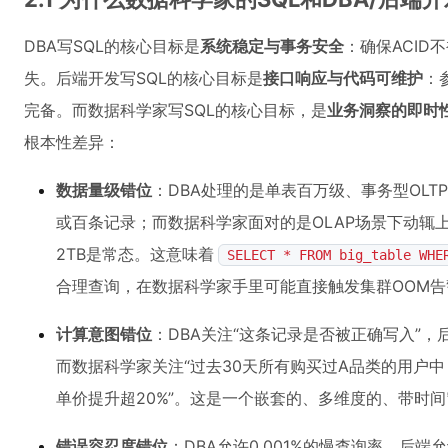
DBA写SQL的核心目标是
系统稳定与事务安全
：确保ACI
失。后端开发写SQL的核心目标是
接口响应与代码可维护
：
完备。而数据科学家写SQL的核心目标，是
业务洞察的即时
根本性差异：
数据量级错位
：DBA处理的是单表百万级、事务型OLT
或百条记录；而数据科学家面对的是OLAP场景下动辄
2TB是常态。这意味着
SELECT * FROM big_table WHE
合理查询，在数据科学家手里可能直接触发集群OOM告
计算意图错位
：DBA关注“这条记录是否被正确写入”，后
而数据科学家关注“过去30天所有购买过A品类的用户
单价提升超20%”。这是一个嵌套的、多维度的、带时
错误容忍度错位
：DBA允许0.001%的慢查询率，后