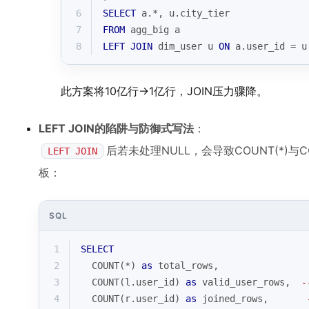
6
SELECT
 a.
*
, u.city_tier
7
FROM
 agg_big a
8
LEFT
JOIN
 dim_user u 
ON
 a.user_id 
=
 u
此方案将10亿行→1亿行，JOIN压力骤降。
LEFT JOIN的陷阱与防御式写法
：
后若未处理NULL，会导致COUNT(*)与
LEFT JOIN
板：
SQL
1
SELECT
2
COUNT
(
*
) 
as
 total_rows,
3
COUNT
(l.user_id) 
as
 valid_user_rows,  
-
4
COUNT
(r.user_id) 
as
 joined_rows,       