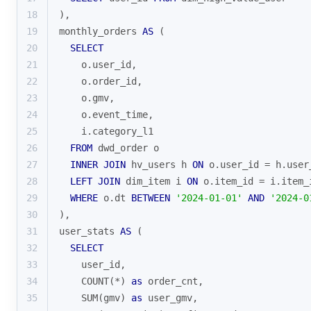
18
),
19
monthly_orders 
AS
 (
20
SELECT
21
    o.user_id,
22
    o.order_id,
23
    o.gmv,
24
    o.event_time,
25
    i.category_l1
26
FROM
 dwd_order o
27
INNER
JOIN
 hv_users h 
ON
 o.user_id 
=
 h.user
28
LEFT
JOIN
 dim_item i 
ON
 o.item_id 
=
 i.item_
29
WHERE
 o.dt 
BETWEEN
'2024-01-01'
AND
'2024-0
30
),
31
user_stats 
AS
 (
32
SELECT
33
    user_id,
34
COUNT
(
*
) 
as
 order_cnt,
35
SUM
(gmv) 
as
 user_gmv,