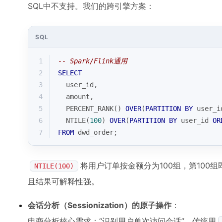
SQL中不支持。我们的跨引擎方案：
SQL
1
-- Spark/Flink通用
2
SELECT
3
  user_id,
4
  amount,
5
PERCENT_RANK
() 
OVER
(
PARTITION
BY
 user_i
6
NTILE
(
100
) 
OVER
(
PARTITION
BY
 user_id 
OR
7
FROM
 dwd_order;
将用户订单按金额分为100组，第100组即
NTILE(100)
且结果可解释性强。
会话分析（Sessionization）的原子操作
：
电商分析核心需求：“识别用户单次访问会话”。传统用