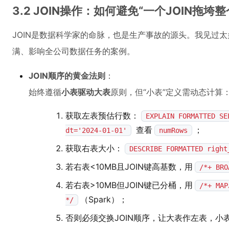
3.2 JOIN操作：如何避免“一个JOIN拖垮
JOIN是数据科学家的命脉，也是生产事故的源头。我见过太多因
满、影响全公司数据任务的案例。
JOIN顺序的黄金法则
：
始终遵循
小表驱动大表
原则，但“小表”定义需动态计算
获取左表预估行数：
EXPLAIN FORMATTED SE
查看
；
dt='2024-01-01'
numRows
获取右表大小：
DESCRIBE FORMATTED right
若右表<10MB且JOIN键高基数，用
/*+ BRO
若右表>10MB但JOIN键已分桶，用
/*+ MAP
（Spark）；
*/
否则必须交换JOIN顺序，让大表作左表，小