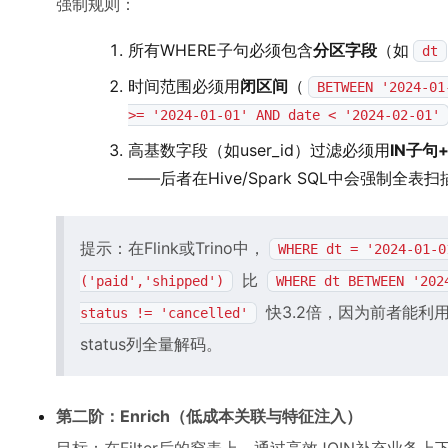
强制规则：
所有WHERE子句必须包含
分区字段
（如
dt
时间范围必须用
闭区间
（
BETWEEN '2024-01
>= '2024-01-01' AND date < '2024-02-01'
高基数字段（如user_id）过滤必须用
IN子句
——后者在Hive/Spark SQL中会强制全表扫
提示：在Flink或Trino中，
WHERE dt = '2024-01-0
比
('paid','shipped')
WHERE dt BETWEEN '202
快3.2倍，因为前者能利
status != 'cancelled'
status列全量解码。
第二阶：Enrich（低成本关联与特征注入）