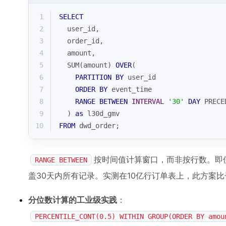
1
SELECT
2
  user_id,
3
  order_id,
4
  amount,
5
SUM
(amount) 
OVER
(
6
PARTITION
BY
 user_id 
7
ORDER
BY
 event_time 
8
RANGE
BETWEEN
INTERVAL
'30'
DAY
 PRECE
9
  ) 
as
 l30d_gmv
10
FROM
 dwd_order;
按时间值计算窗口，而非按行数。即使
RANGE BETWEEN
盖30天内所有记录。实测在10亿行订单表上，此方案比
分位数计算的工业级实践
：
PERCENTILE_CONT(0.5) WITHIN GROUP(ORDER BY amou