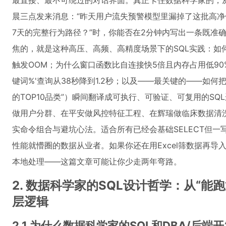
最直接、最不可绕过的对话界面。真正卡住数据科学家的，从
晨三点发来消息：“昨天用户流失预警模型里漏掉了这批高
7天的完整行为路径？”时，你能否在2分钟内写出一条既准
焦的，就是这种高压、高频、高精度场景下的SQL实践：如何
触发OOM；为什么窗口函数比自连接快5倍且内存占用低90%
键词%'查询从38秒降到1.2秒；以及——最关键的——如
的TOP10品类”）瞬间翻译成可执行、可验证、可复用的S
做用户分群、在平安做风控特征工程、在辉瑞做临床数据清
实命令组合与避坑心法。适合所有已经会基础SELECT但
性能就懵圈的数据从业者。如果你还在用Excel筛数据再导入Py
本地处理——这篇文章可能让你少走两年弯路。
2. 数据科学家的SQL设计哲学：从“能
层逻辑
2.1 为什么数据科学家的SQL和DBA/后