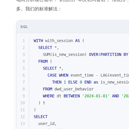
多。我们的标准解法：
SQL
1
WITH
 with_session 
AS
 (
2
SELECT
*
,
3
SUM
(is_new_session) 
OVER
(
PARTITION
BY
4
FROM
 (
5
SELECT
*
,
6
CASE
WHEN
 event_time 
-
LAG
(event_ti
7
THEN
1
ELSE
0
END
as
 is_new_sessi
8
FROM
 dwd_user_behavior
9
WHERE
 dt 
BETWEEN
'2024-01-01'
AND
'20
10
  ) t
11
)
12
SELECT
13
  user_id,