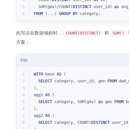
5
SUM
(gmv)
/
COUNT
(
DISTINCT
 user_id) 
as
 avg
6
FROM
 (...) 
GROUP
BY
 category;
此写法在数据倾斜时，
和
COUNT(DISTINCT)
SUM()
方案：
SQL
1
WITH
 base 
AS
 (
2
SELECT
 category, user_id, gmv 
FROM
 dwd_
3
),
4
agg1 
AS
 (
5
SELECT
 category, 
SUM
(gmv) 
as
 gmv 
FROM
 b
6
),
7
agg2 
AS
 (
8
SELECT
 category, 
COUNT
(
DISTINCT
 user_id